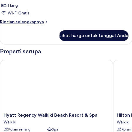
Queen)
Kamar
1 king
Deluks,
Wi-Fi Gratis
1
Rincian
Rincian selengkapnya
Tempat
lebih
Tidur
lanjut
Lihat harga untuk tanggal Anda
untuk
King
Kamar
(with
Deluks,
Properti serupa
wet
1
Tempat
room)
Hyatt Regency Waikiki Beach Resort & Spa
Hilton H
Tidur
King
(with
wet
room)
Hyatt
Hilton
Hyatt Regency Waikiki Beach Resort & Spa
Hilton
Regency
Hawaiia
Waikiki
Waikiki
Waikiki
Village
Kolam renang
Spa
Kolam
Beach
Waikiki