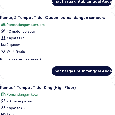
Lihat harga untuk tanggal Anda
untuk
samudra
Kamar,
1
Lihat
Kamar, 2 Tempat Tidur Queen, pemanda
5
Tempat
Kamar, 2 Tempat Tidur Queen, pemandangan samudra
semua
Tidur
Pemandangan samudra
King,
foto
pemandangan
40 meter persegi
untuk
samudra
Kamar,
Kapasitas 4
2
2 queen
Tempat
Wi-Fi Gratis
Tidur
Rincian
Rincian selengkapnya
Queen,
lebih
pemandangan
lanjut
Lihat harga untuk tanggal Anda
untuk
samudra
Kamar,
2
Lihat
Seprai premium, brankas, tirai kedap c
6
Tempat
Kamar, 1 Tempat Tidur King (High Floor)
semua
Tidur
Pemandangan kota
Queen,
foto
pemandangan
28 meter persegi
untuk
samudra
Kamar,
Kapasitas 3
1
1 king