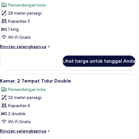
semua
Tempat
Pemandangan kota
Tidur
foto
King
28 meter persegi
untuk
Kamar,
Kapasitas 3
1
1 king
Tempat
Wi-Fi Gratis
Tidur
Rincian
Rincian selengkapnya
King
lebih
lanjut
Lihat harga untuk tanggal Anda
untuk
Kamar,
1
Lihat
Seprai premium, brankas, tirai kedap c
5
Tempat
Kamar, 2 Tempat Tidur Double
semua
Tidur
Pemandangan kota
King
foto
32 meter persegi
untuk
Kamar,
Kapasitas 4
2
2 double
Tempat
Wi-Fi Gratis
Tidur
Rincian
Rincian selengkapnya
Double
lebih