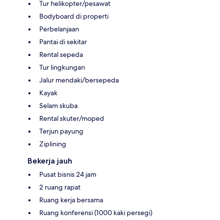
Tur helikopter/pesawat
Bodyboard di properti
Perbelanjaan
Pantai di sekitar
Rental sepeda
Tur lingkungan
Jalur mendaki/bersepeda
Kayak
Selam skuba
Rental skuter/moped
Terjun payung
Ziplining
Bekerja jauh
Pusat bisnis 24 jam
2 ruang rapat
Ruang kerja bersama
Ruang konferensi (1000 kaki persegi)