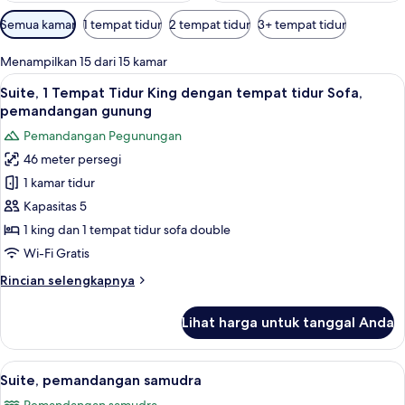
Filter
Semua kamar
1 tempat tidur
2 tempat tidur
3+ tempat tidur
tersedia
untuk
Menampilkan 15 dari 15 kamar
kamar
Lihat
Suite, 1 Tempat Tidur King dengan tem
5
Suite, 1 Tempat Tidur King dengan tempat tidur Sofa,
semua
pemandangan gunung
foto
Pemandangan Pegunungan
untuk
46 meter persegi
Suite,
1 kamar tidur
1
Tempat
Kapasitas 5
Tidur
1 king dan 1 tempat tidur sofa double
King
Wi-Fi Gratis
dengan
Rincian
Rincian selengkapnya
tempat
lebih
tidur
lanjut
Lihat harga untuk tanggal Anda
untuk
Sofa,
Suite,
pemandangan
1
Lihat
Suite, pemandangan samudra | Seprai p
gunung
5
Tempat
Suite, pemandangan samudra
semua
Tidur