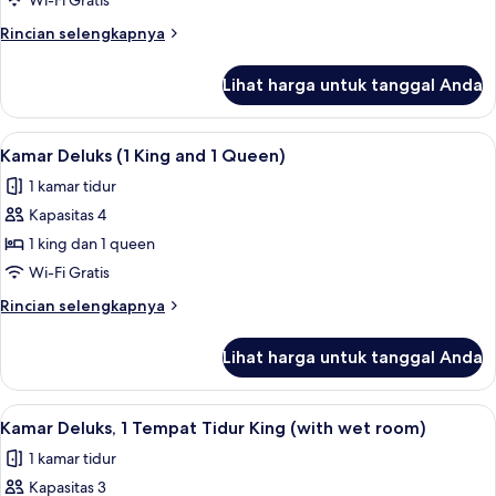
Wi-Fi Gratis
Tidur
Rincian
Rincian selengkapnya
Double,
lebih
pemandangan
lanjut
Lihat harga untuk tanggal Anda
untuk
samudra
Kamar,
2
Lihat
Seprai premium, brankas, tirai kedap c
2
Tempat
Kamar Deluks (1 King and 1 Queen)
semua
Tidur
1 kamar tidur
Double,
foto
pemandangan
Kapasitas 4
untuk
samudra
Kamar
1 king dan 1 queen
Deluks
Wi-Fi Gratis
(1
Rincian
Rincian selengkapnya
King
lebih
and
lanjut
Lihat harga untuk tanggal Anda
untuk
1
Kamar
Queen)
Deluks
Lihat
Seprai premium, brankas, tirai kedap c
4
(1
Kamar Deluks, 1 Tempat Tidur King (with wet room)
semua
King
1 kamar tidur
and
foto
1
Kapasitas 3
untuk