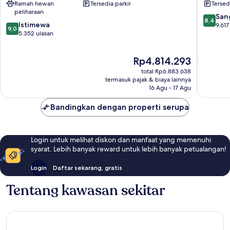
Ramah hewan
Tersedia parkir
Tersed
Resort
Beach
peliharaan
&
Resort
8.4
San
8,4
9.0
Spa
Istimewa
Waikiki
dari
9.617
9,0
dari
Waikiki
5.352 ulasan
10,
10,
Sangat
Istimewa,
Baik,
Harga
Rp4.814.293
5.352
9.617
sekarang
ulasan
ulasan
total Rp6.883.638
Rp4.814.293
termasuk pajak & biaya lainnya
16 Agu - 17 Agu
Bandingkan dengan properti serupa
Login untuk melihat diskon dan manfaat yang memenuhi
syarat. Lebih banyak reward untuk lebih banyak petualangan!
Login
Daftar sekarang, gratis
Tentang kawasan sekitar