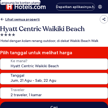
Langsung ke konten utama
Dapatkan aplikasinya
Lihat semua properti
Hyatt Centric Waikiki Beach
Properti
bintang
Hotel dengan kolam renang outdoor, di dekat Waikiki Beach Walk
4.0
Pilih tanggal untuk melihat harga
Ke mana?
Tanggal
Traveler
Cari