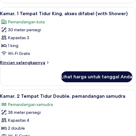
Kamar
Deluks,
Lihat
Kamar, 1 Tempat Tidur King, akses difa
5
2
Kamar, 1 Tempat Tidur King, akses difabel (with Shower)
semua
Tempat
Pemandangan kota
Tidur
foto
Queen
30 meter persegi
untuk
Kamar,
Kapasitas 3
1
1 king
Tempat
Wi-Fi Gratis
Tidur
Rincian
Rincian selengkapnya
King,
lebih
akses
lanjut
Lihat harga untuk tanggal Anda
untuk
difabel
Kamar,
(with
1
Lihat
Kamar, 2 Tempat Tidur Double, pemand
Shower)
3
Tempat
Kamar, 2 Tempat Tidur Double, pemandangan samudra
semua
Tidur
Pemandangan samudra
King,
foto
akses
38 meter persegi
untuk
difabel
Kamar,
Kapasitas 4
(with
2
Shower)
2 double
Tempat