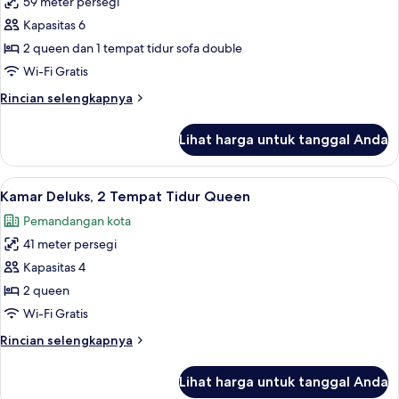
59 meter persegi
Suite,
tidur
Kapasitas 6
Beberapa
Sofa,
pemandangan
Tempat
2 queen dan 1 tempat tidur sofa double
kota
Tidur,
Wi-Fi Gratis
pemandangan
Rincian
Rincian selengkapnya
kota
lebih
(2
lanjut
Lihat harga untuk tanggal Anda
untuk
Queen
Suite,
beds)
Beberapa
Lihat
Kamar Deluks, 2 Tempat Tidur Queen | 
4
Tempat
Kamar Deluks, 2 Tempat Tidur Queen
semua
Tidur,
Pemandangan kota
pemandangan
foto
kota
41 meter persegi
untuk
(2
Kamar
Kapasitas 4
Queen
Deluks,
beds)
2 queen
2
Wi-Fi Gratis
Tempat
Rincian
Rincian selengkapnya
Tidur
lebih
Queen
lanjut
Lihat harga untuk tanggal Anda
untuk