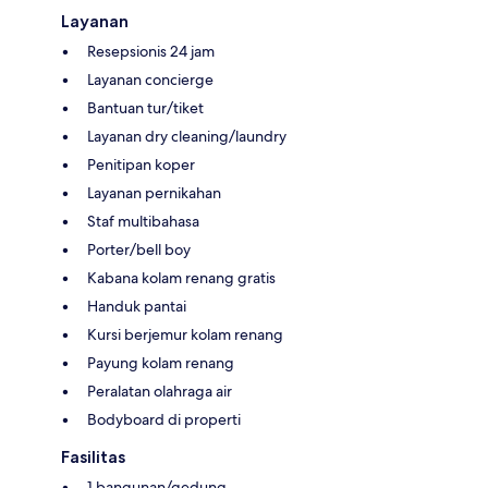
Layanan
Resepsionis 24 jam
Layanan concierge
Bantuan tur/tiket
Layanan dry cleaning/laundry
Penitipan koper
Layanan pernikahan
Staf multibahasa
Porter/bell boy
Kabana kolam renang gratis
Handuk pantai
Kursi berjemur kolam renang
Payung kolam renang
Peralatan olahraga air
Bodyboard di properti
Fasilitas
1 bangunan/gedung