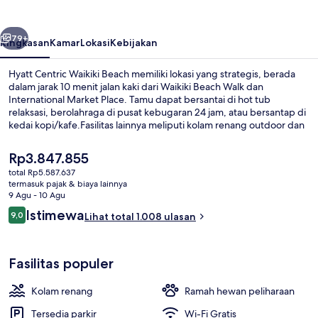
Beach
belumnya
Berikutnya
79+
Ringkasan
Kamar
Lokasi
Kebijakan
Hyatt Centric Waikiki Beach memiliki lokasi yang strategis, berada
dalam jarak 10 menit jalan kaki dari Waikiki Beach Walk dan
International Market Place. Tamu dapat bersantai di hot tub
relaksasi, berolahraga di pusat kebugaran 24 jam, atau bersantap di
kedai kopi/kafe.Fasilitas lainnya meliputi kolam renang outdoor dan
teras. Staf dan lokasi mendapatkan nilai yang bagus dari para
traveler.
Harga
Rp3.847.855
saat
total Rp5.587.637
ini
termasuk pajak & biaya lainnya
Kolam renang outdoor, dengan caban
Rp3.847.855
9 Agu - 10 Agu
Ulasan
Istimewa
9,0
Lihat total 1.008 ulasan
9,0 dari 10
Fasilitas populer
Kolam renang
Ramah hewan peliharaan
Tersedia parkir
Wi-Fi Gratis