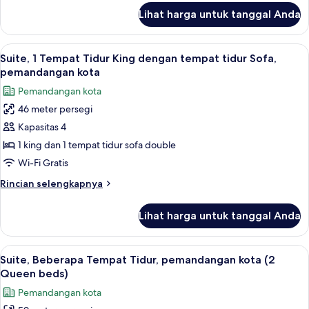
lanjut
Lihat harga untuk tanggal Anda
untuk
Kamar,
2
Lihat
Suite, 1 Tempat Tidur King dengan tem
6
Tempat
Suite, 1 Tempat Tidur King dengan tempat tidur Sofa,
semua
Tidur
pemandangan kota
Double
foto
Pemandangan kota
untuk
46 meter persegi
Suite,
Kapasitas 4
1
Tempat
1 king dan 1 tempat tidur sofa double
Tidur
Wi-Fi Gratis
King
Rincian
Rincian selengkapnya
dengan
lebih
tempat
lanjut
Lihat harga untuk tanggal Anda
untuk
tidur
Suite,
Sofa,
1
Lihat
Suite, Beberapa Tempat Tidur, pemanda
pemandangan
3
Tempat
Suite, Beberapa Tempat Tidur, pemandangan kota (2
semua
Tidur
kota
Queen beds)
King
foto
Pemandangan kota
dengan
untuk
tempat