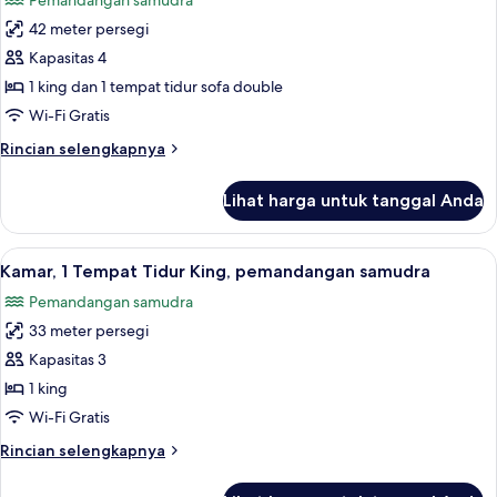
Pemandangan samudra
King
foto
dengan
42 meter persegi
untuk
tempat
Suite,
Kapasitas 4
tidur
pemandangan
Sofa,
1 king dan 1 tempat tidur sofa double
pemandangan
samudra
Wi-Fi Gratis
gunung
Rincian
Rincian selengkapnya
lebih
lanjut
Lihat harga untuk tanggal Anda
untuk
Suite,
pemandangan
Lihat
Kamar, 1 Tempat Tidur King, pemand
7
samudra
Kamar, 1 Tempat Tidur King, pemandangan samudra
semua
Pemandangan samudra
foto
33 meter persegi
untuk
Kamar,
Kapasitas 3
1
1 king
Tempat
Wi-Fi Gratis
Tidur
Rincian
Rincian selengkapnya
King,
lebih
pemandangan
lanjut