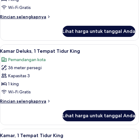
Tempat
Wi-Fi Gratis
Tidur
Rincian
Rincian selengkapnya
King
lebih
(High
lanjut
Lihat harga untuk tanggal Anda
untuk
Floor)
Kamar,
1
Lihat
Seprai premium, brankas, tirai kedap c
6
Tempat
Kamar Deluks, 1 Tempat Tidur King
semua
Tidur
Pemandangan kota
King
foto
(High
36 meter persegi
untuk
Floor)
Kamar
Kapasitas 3
Deluks,
1 king
1
Wi-Fi Gratis
Tempat
Rincian
Rincian selengkapnya
Tidur
lebih
King
lanjut
Lihat harga untuk tanggal Anda
untuk
Kamar
Deluks,
Lihat
Seprai premium, brankas, tirai kedap c
4
1
Kamar, 1 Tempat Tidur King