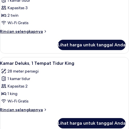
1 kamar tidur
untuk
Super
Kapasitas 3
Deluxe
2 twin
Twin
Wi-Fi Gratis
Room
Rincian
Rincian selengkapnya
lebih
lanjut
Lihat harga untuk tanggal Anda
untuk
Super
Deluxe
Lihat
Kamar Deluks, 1 Tempat Tidur King | Mi
5
Twin
Kamar Deluks, 1 Tempat Tidur King
semua
Room
28 meter persegi
foto
1 kamar tidur
untuk
Kamar
Kapasitas 2
Deluks,
1 king
1
Wi-Fi Gratis
Tempat
Rincian
Rincian selengkapnya
Tidur
lebih
King
lanjut
Lihat harga untuk tanggal Anda
untuk