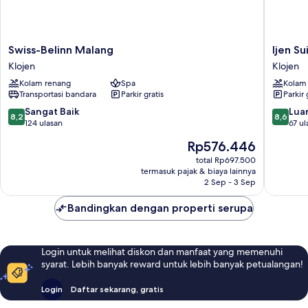
Swiss-
Ijen
Swiss-Belinn Malang
Ijen Su
Belinn
Suites
Klojen
Klojen
Malang
Hotel
Kolam renang
Spa
Kolam
Klojen
Klojen
Transportasi bandara
Parkir gratis
Parkir 
8.2
8.6
Sangat Baik
Luar
8,2
8,6
dari
dari
124 ulasan
67 ul
10,
10,
Harga
Rp576.446
Sangat
Luar
sekarang
Baik,
Biasa,
total Rp697.500
Rp576.446
termasuk pajak & biaya lainnya
124
67
2 Sep - 3 Sep
ulasan
ulasan
Bandingkan dengan properti serupa
Login untuk melihat diskon dan manfaat yang memenuhi
syarat. Lebih banyak reward untuk lebih banyak petualangan!
Login
Daftar sekarang, gratis