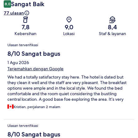
Sangat Baik
8,0
77 ulasan
7,8
9,0
8,4
Kebersihan
Lokasi
Staf & layanan
Ulasan
Ulasan terverifikasi
8/10 Sangat bagus
1 Agu 2026
Terjemahkan dengan Google
We had a totally satisfactory stay here. The hotel is dated but
they clean it well and the staff are very pleasant. The breakfast
options were ample and in the local style. We found the bed
comfortable and the room quiet considering the bustling
central location. A good base foe exploring the area. It’s very
close to the heritage area with many great cafes.
Kristian, perjalanan 2 malam
Ulasan terverifikasi
8/10 Sangat bagus