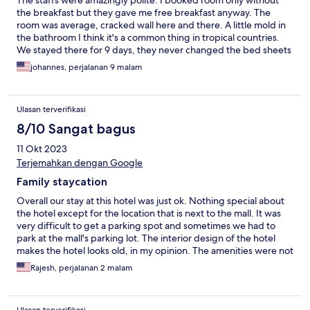
the breakfast but they gave me free breakfast anyway. The
room was average, cracked wall here and there. A little mold in
the bathroom I think it's a common thing in tropical countries.
We stayed there for 9 days, they never changed the bed sheets
or replaced the coffee cups with the clean ones unless we put
johannes, perjalanan 9 malam
the spoons inside the cups. But overall, it was an excellent stay.
Ulasan terverifikasi
8/10 Sangat bagus
11 Okt 2023
Terjemahkan dengan Google
Family staycation
Overall our stay at this hotel was just ok. Nothing special about
the hotel except for the location that is next to the mall. It was
very difficult to get a parking spot and sometimes we had to
park at the mall's parking lot. The interior design of the hotel
makes the hotel looks old, in my opinion. The amenities were not
as complete as other hotels I stayed in with the same rate.
Rajesh, perjalanan 2 malam
However, they gave us some complimentary drinks. The
breakfast was ok with one or two dishes that hit the spot.
Ulasan terverifikasi