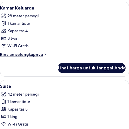
Eksekutif
Lihat
Kamar Keluarga | Minibar, brankas, me
4
Kamar Keluarga
semua
28 meter persegi
foto
1 kamar tidur
untuk
Kamar
Kapasitas 4
Keluarga
3 twin
Wi-Fi Gratis
Rincian
Rincian selengkapnya
lebih
lanjut
Lihat harga untuk tanggal Anda
untuk
Kamar
Keluarga
Lihat
Suite | Minibar, brankas, meja kerja, 
5
Suite
semua
42 meter persegi
foto
1 kamar tidur
untuk
Suite
Kapasitas 3
1 king
Wi-Fi Gratis