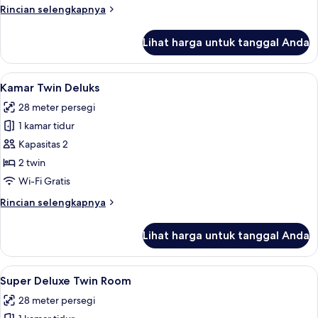
Rincian
Rincian selengkapnya
lebih
lanjut
Lihat harga untuk tanggal Anda
untuk
Suite
Lihat
Minibar, brankas, meja kerja, dan ked
5
Kamar Twin Deluks
semua
28 meter persegi
foto
1 kamar tidur
untuk
Kamar
Kapasitas 2
Twin
2 twin
Deluks
Wi-Fi Gratis
Rincian
Rincian selengkapnya
lebih
lanjut
Lihat harga untuk tanggal Anda
untuk
Kamar
Twin
Lihat
Minibar, brankas, meja kerja, dan ked
5
Deluks
Super Deluxe Twin Room
semua
28 meter persegi
foto