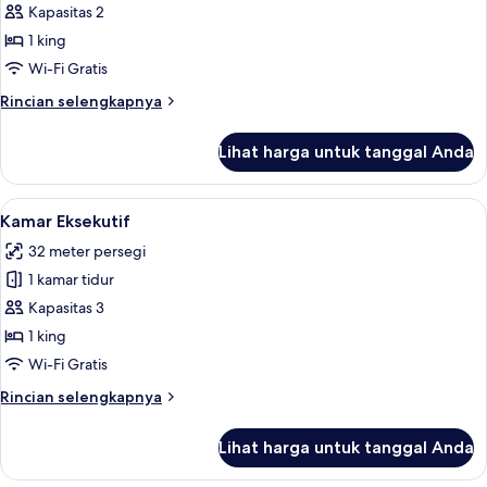
Kamar
Kapasitas 2
Deluks
1 king
(Super
Wi-Fi Gratis
)
Rincian
Rincian selengkapnya
lebih
lanjut
Lihat harga untuk tanggal Anda
untuk
Kamar
Deluks
Lihat
Kamar Eksekutif | Minibar, brankas, me
5
(Super
Kamar Eksekutif
semua
)
32 meter persegi
foto
1 kamar tidur
untuk
Kamar
Kapasitas 3
Eksekutif
1 king
Wi-Fi Gratis
Rincian
Rincian selengkapnya
lebih
lanjut
Lihat harga untuk tanggal Anda
untuk
Kamar