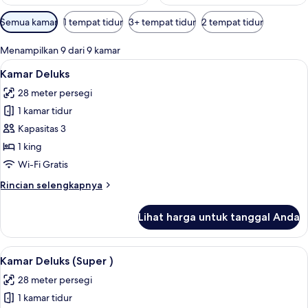
Filter
Semua kamar
1 tempat tidur
3+ tempat tidur
2 tempat tidur
tersedia
untuk
Menampilkan 9 dari 9 kamar
kamar
Lihat
Kamar Deluks | Minibar, brankas, meja
5
Kamar Deluks
semua
28 meter persegi
foto
1 kamar tidur
untuk
Kamar
Kapasitas 3
Deluks
1 king
Wi-Fi Gratis
Rincian
Rincian selengkapnya
lebih
lanjut
Lihat harga untuk tanggal Anda
untuk
Kamar
Deluks
Lihat
Minibar, brankas, meja kerja, dan ked
5
Kamar Deluks (Super )
semua
28 meter persegi
foto
1 kamar tidur
untuk