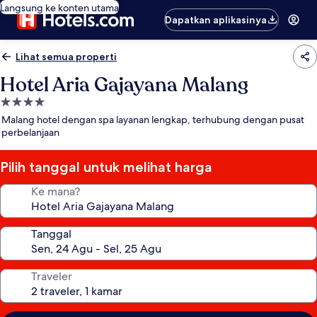
Langsung ke konten utama
Dapatkan aplikasinya
Lihat semua properti
Hotel Aria Gajayana Malang
Properti
bintang
Malang hotel dengan spa layanan lengkap, terhubung dengan pusat
4.0
perbelanjaan
Pilih tanggal untuk melihat harga
Ke mana?
Tanggal
Traveler