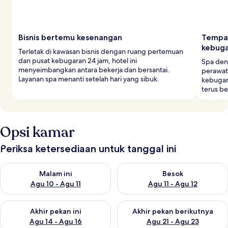
Bisnis bertemu kesenangan
Tempat
kebug
Terletak di kawasan bisnis dengan ruang pertemuan
dan pusat kebugaran 24 jam, hotel ini
Spa den
menyeimbangkan antara bekerja dan bersantai.
perawata
Layanan spa menanti setelah hari yang sibuk.
kebugar
terus b
Opsi kamar
Periksa ketersediaan untuk tanggal ini
Periksa ketersediaan untuk malam ini Agu 10 - Agu 11
Periksa ketersediaan untuk be
Malam ini
Besok
Agu 10 - Agu 11
Agu 11 - Agu 12
Periksa ketersediaan untuk akhir pekan ini Agu 14 - Agu 16
Periksa ketersediaan untuk ak
Akhir pekan ini
Akhir pekan berikutnya
Agu 14 - Agu 16
Agu 21 - Agu 23