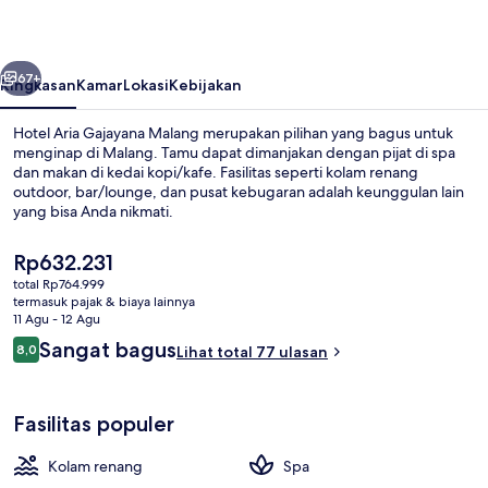
Malang
belumnya
Berikutnya
67+
Ringkasan
Kamar
Lokasi
Kebijakan
Hotel Aria Gajayana Malang merupakan pilihan yang bagus untuk
menginap di Malang. Tamu dapat dimanjakan dengan pijat di spa
dan makan di kedai kopi/kafe. Fasilitas seperti kolam renang
outdoor, bar/lounge, dan pusat kebugaran adalah keunggulan lain
yang bisa Anda nikmati.
Harga
Rp632.231
saat
total Rp764.999
ini
termasuk pajak & biaya lainnya
Restoran
Rp632.231
11 Agu - 12 Agu
Ulasan
Sangat bagus
8,0
Lihat total 77 ulasan
8,0 dari 10
Fasilitas populer
Kolam renang
Spa