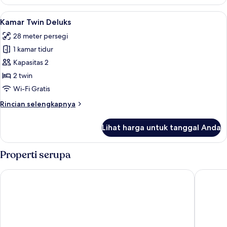
Kamar
Deluks,
Lihat
Minibar, brankas, meja kerja, dan ked
4
1
Kamar Twin Deluks
semua
Tempat
28 meter persegi
Tidur
foto
King
1 kamar tidur
untuk
Kamar
Kapasitas 2
Twin
2 twin
Deluks
Wi-Fi Gratis
Rincian
Rincian selengkapnya
lebih
lanjut
Lihat harga untuk tanggal Anda
untuk
Kamar
Twin
Properti serupa
Deluks
Swiss-Belinn Malang
Ijen Suit