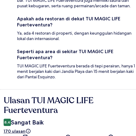
bar. TUI MAGIC LIFE Fuerteventura juga memiliki sauna dan
pusat kebugaran, serta ruang permainan/arcade dan taman.
Apakah ada restoran di dekat TUI MAGIC LIFE
Fuerteventura?
Ya, ada 4 restoran di properti, dengan keunggulan hidangan
lokal dan internasional.
Seperti apa area di sekitar TUI MAGIC LIFE
Fuerteventura?
TUI MAGIC LIFE Fuerteventura berada di tepi perairan, hanya 1
menit berjalan kaki dari Jandía Playa dan 15 menit berjalan kaki
dari Pantai Esquinzo.
Ulasan TUI MAGIC LIFE
Ulasan
Fuerteventura
Sangat Baik
8,4
170 ulasan