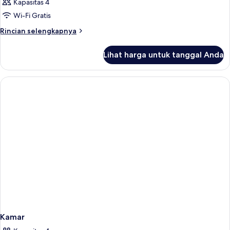
Kapasitas 4
Wi-Fi Gratis
Rincian
Rincian selengkapnya
lebih
lanjut
Lihat harga untuk tanggal Anda
untuk
Kamar
Kamar