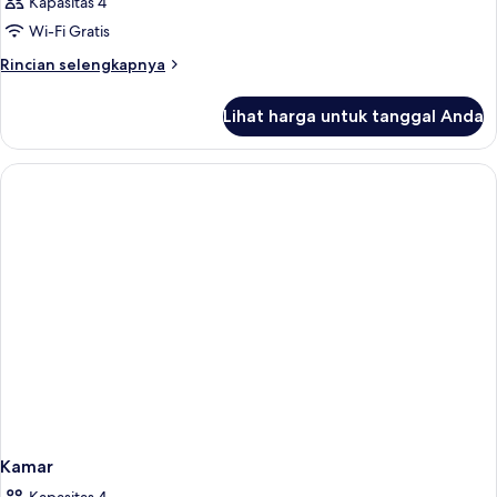
Kapasitas 4
Wi-Fi Gratis
Rincian
Rincian selengkapnya
lebih
lanjut
Lihat harga untuk tanggal Anda
untuk
Kamar
Kamar