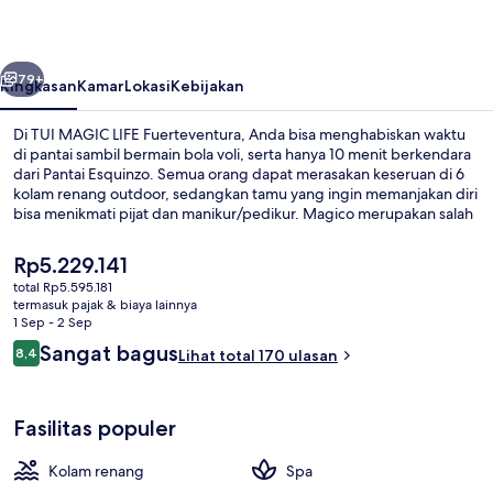
Fuerteventura
belumnya
Berikutnya
79+
Ringkasan
Kamar
Lokasi
Kebijakan
Di TUI MAGIC LIFE Fuerteventura, Anda bisa menghabiskan waktu
di pantai sambil bermain bola voli, serta hanya 10 menit berkendara
dari Pantai Esquinzo. Semua orang dapat merasakan keseruan di 6
kolam renang outdoor, sedangkan tamu yang ingin memanjakan diri
bisa menikmati pijat dan manikur/pedikur. Magico merupakan salah
satu 4 restoran yang menyajikan hidangan lokal dan internasional
serta buka untuk sarapan, makan siang, dan makan malam.
Harga
Rp5.229.141
Keunggulan lain di hotel lengkap ini meliputi 2 bar/lounge, klub
saat
total Rp5.595.181
anak gratis, dan bar tepi kolam renang. Para traveler terkesan
ini
termasuk pajak & biaya lainnya
dengan staf.
6 kolam renang outdoor, dengan kurs
Rp5.229.141
1 Sep - 2 Sep
Ulasan
Sangat bagus
8,4
Lihat total 170 ulasan
8,4 dari 10
Fasilitas populer
Kolam renang
Spa