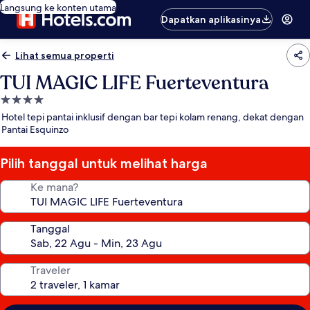
Langsung ke konten utama
Dapatkan aplikasinya
Lihat semua properti
TUI MAGIC LIFE Fuerteventura
Properti
bintang
Hotel tepi pantai inklusif dengan bar tepi kolam renang, dekat dengan
4.0
Pantai Esquinzo
Pilih tanggal untuk melihat harga
Ke mana?
Tanggal
Traveler