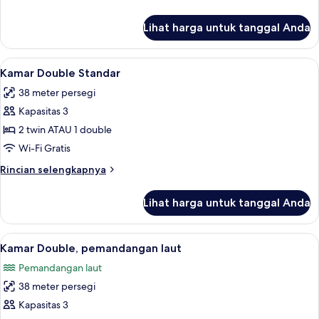
1
lebih
Orang,
lanjut
Lihat harga untuk tanggal Anda
untuk
pemandangan
Kamar
laut
Double
Lihat
Brankas, meja kerja, Wi-Fi gratis, dan s
4
Standar
Kamar Double Standar
semua
untuk
38 meter persegi
1
foto
Orang,
Kapasitas 3
untuk
pemandangan
Kamar
2 twin ATAU 1 double
laut
Double
Wi-Fi Gratis
Standar
Rincian
Rincian selengkapnya
lebih
lanjut
Lihat harga untuk tanggal Anda
untuk
Kamar
Double
Lihat
Brankas, meja kerja, Wi-Fi gratis, dan s
4
Standar
Kamar Double, pemandangan laut
semua
Pemandangan laut
foto
38 meter persegi
untuk
Kamar
Kapasitas 3