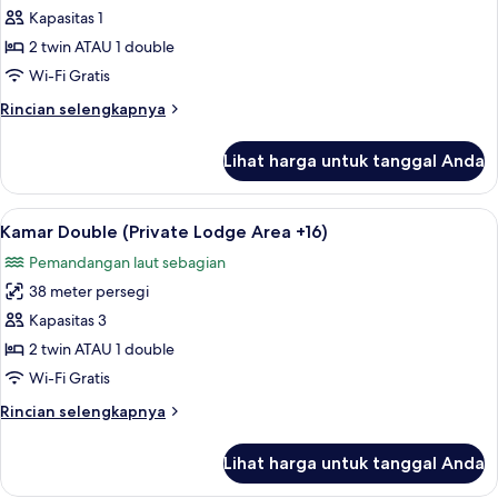
Kamar
Kapasitas 1
Double
2 twin ATAU 1 double
untuk
Wi-Fi Gratis
1
Rincian
Rincian selengkapnya
Orang
lebih
(Private
lanjut
Lihat harga untuk tanggal Anda
untuk
Lodge
Kamar
Area
Double
Lihat
Brankas, meja kerja, Wi-Fi gratis, dan s
+16)
4
untuk
Kamar Double (Private Lodge Area +16)
semua
1
Pemandangan laut sebagian
Orang
foto
(Private
38 meter persegi
untuk
Lodge
Kamar
Kapasitas 3
Area
Double
+16)
2 twin ATAU 1 double
(Private
Wi-Fi Gratis
Lodge
Rincian
Rincian selengkapnya
Area
lebih
+16)
lanjut
Lihat harga untuk tanggal Anda
untuk
Kamar