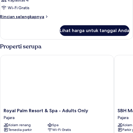
Kapasitas 4
Wi-Fi Gratis
Rincian
Rincian selengkapnya
lebih
lanjut
Lihat harga untuk tanggal Anda
untuk
Kamar
Properti serupa
Royal Palm Resort & Spa - Adults Only
SBH Maxo
Royal
SBH
Royal Palm Resort & Spa - Adults Only
SBH Ma
Palm
Maxorat
Pajara
Pajara
Resort
Resort
Kolam renang
Spa
Kolam
&
-
Tersedia parkir
Wi-Fi Gratis
Parkir 
Spa
All