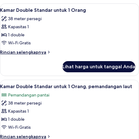
Double
Lihat
Brankas, meja kerja, Wi-Fi gratis, dan s
4
(Private
Kamar Double Standar untuk 1 Orang
semua
Lodge
38 meter persegi
Area
foto
+16)
Kapasitas 1
untuk
Kamar
1 double
Double
Wi-Fi Gratis
Standar
Rincian
Rincian selengkapnya
untuk
lebih
1
lanjut
Lihat harga untuk tanggal Anda
untuk
Orang
Kamar
Double
Lihat
Brankas, meja kerja, Wi-Fi gratis, dan s
4
Standar
Kamar Double Standar untuk 1 Orang, pemandangan laut
semua
untuk
Pemandangan pantai
1
foto
Orang
38 meter persegi
untuk
Kamar
Kapasitas 1
Double
1 double
Standar
Wi-Fi Gratis
untuk
Rincian
Rincian selengkapnya