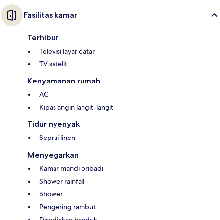
Fasilitas kamar
Terhibur
Televisi layar datar
TV satelit
Kenyamanan rumah
AC
Kipas angin langit-langit
Tidur nyenyak
Seprai linen
Menyegarkan
Kamar mandi pribadi
Shower rainfall
Shower
Pengering rambut
Disediakan handuk