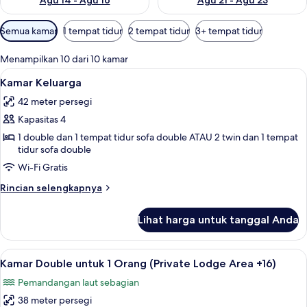
Agu 14 - Agu 16
Agu 21 - Agu 23
Filter
Semua kamar
1 tempat tidur
2 tempat tidur
3+ tempat tidur
tersedia
untuk
Menampilkan 10 dari 10 kamar
kamar
Lihat
Kamar Keluarga | Brankas, meja kerja, W
4
Kamar Keluarga
semua
42 meter persegi
foto
Kapasitas 4
untuk
Kamar
1 double dan 1 tempat tidur sofa double ATAU 2 twin dan 1 tempat
tidur sofa double
Keluarga
Wi-Fi Gratis
Rincian
Rincian selengkapnya
lebih
lanjut
Lihat harga untuk tanggal Anda
untuk
Kamar
Keluarga
Lihat
Brankas, meja kerja, Wi-Fi gratis, dan s
4
Kamar Double untuk 1 Orang (Private Lodge Area +16)
semua
Pemandangan laut sebagian
foto
38 meter persegi
untuk