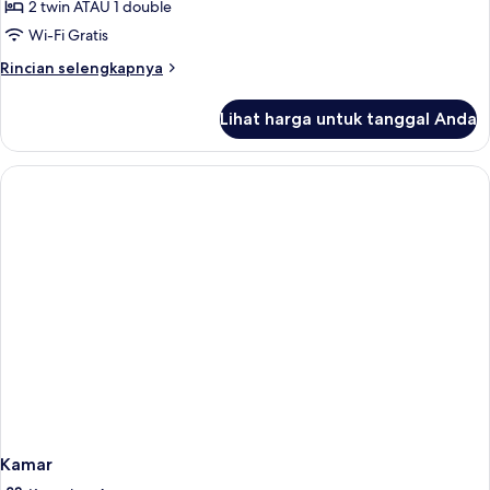
Double,
2 twin ATAU 1 double
pemandangan
Wi-Fi Gratis
laut
Rincian
Rincian selengkapnya
lebih
lanjut
Lihat harga untuk tanggal Anda
untuk
Kamar
Double,
pemandangan
laut
Kamar