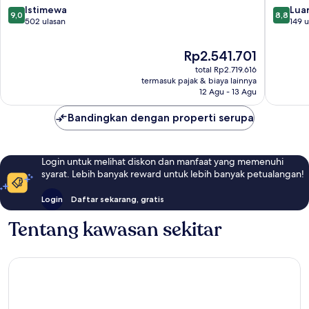
-
inclusive
9.0
8.8
Istimewa
Luar
9,0
8,8
Adults
Pajara
dari
dari
502 ulasan
149 u
Only
10,
10,
Pajara
Istimewa,
Luar
Harga
Rp2.541.701
502
Biasa,
sekarang
total Rp2.719.616
ulasan
149
Rp2.541.701
termasuk pajak & biaya lainnya
ulasan
12 Agu - 13 Agu
Bandingkan dengan properti serupa
Login untuk melihat diskon dan manfaat yang memenuhi
syarat. Lebih banyak reward untuk lebih banyak petualangan!
Login
Daftar sekarang, gratis
Tentang kawasan sekitar