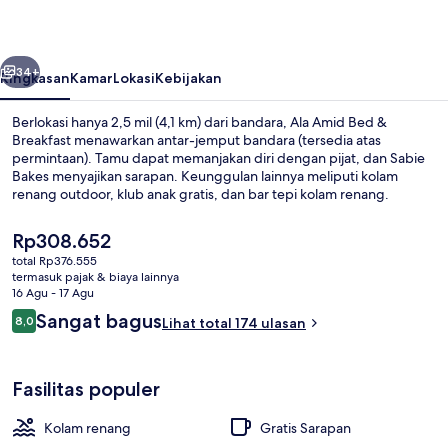
&
Breakfast
belumnya
Berikutnya
34+
Ringkasan
Kamar
Lokasi
Kebijakan
Berlokasi hanya 2,5 mil (4,1 km) dari bandara, Ala Amid Bed &
Breakfast menawarkan antar-jemput bandara (tersedia atas
permintaan). Tamu dapat memanjakan diri dengan pijat, dan Sabie
Bakes menyajikan sarapan. Keunggulan lainnya meliputi kolam
renang outdoor, klub anak gratis, dan bar tepi kolam renang.
Harga
Rp308.652
saat
total Rp376.555
ini
termasuk pajak & biaya lainnya
Kolam renang outdoor, dengan cabana
Rp308.652
16 Agu - 17 Agu
Ulasan
Sangat bagus
8,0
Lihat total 174 ulasan
8,0 dari 10
Fasilitas populer
Kolam renang
Gratis Sarapan