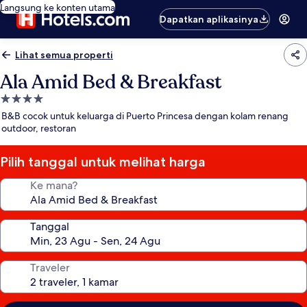
Langsung ke konten utama
Dapatkan aplikasinya
Lihat semua properti
Ala Amid Bed & Breakfast
Properti
bintang
B&B cocok untuk keluarga di Puerto Princesa dengan kolam renang
4.0
outdoor, restoran
Pilih tanggal untuk melihat harga
Ke mana?
Tanggal
Traveler