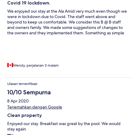
Covid 19 lockdown.
We enjoyed our stay at the Ala Amid very much even though we
were in lockdown due to Covid. The staff went above and
beyond to keep us comfortable. We consider this B @ B staff
and owners family. We made some suggestions of changes to
the owners and they implemented them. Something as simple
as a hook in our room for our room key and face masks as we
kept forgetting our face masks. The locals in our area where
very welcoming as well. We will miss you all. Plan to come back in
a few years to see you all. Thanks again.
Wendy, perjalanan 3 malam
Ulasan terverifikasi
10/10 Sempurna
8 Apr 2020
Terjemahkan dengan Google
Clean property
Enjoyed our stay. Breakfast was great by the pool. We would
stay again.