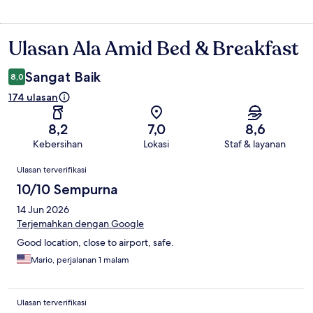
Ulasan Ala Amid Bed & Breakfast
Ulasan
Sangat Baik
8,0
174 ulasan
8,2
7,0
8,6
Kebersihan
Lokasi
Staf & layanan
Ulasan
Ulasan terverifikasi
10/10 Sempurna
14 Jun 2026
Terjemahkan dengan Google
Good location, close to airport, safe.
Mario, perjalanan 1 malam
Ulasan terverifikasi