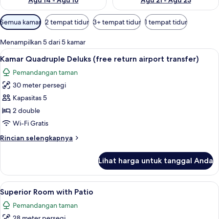
Agu 14 - Agu 16
Agu 21 - Agu 23
Filter
Semua kamar
2 tempat tidur
3+ tempat tidur
1 tempat tidur
tersedia
untuk
Menampilkan 5 dari 5 kamar
kamar
Lihat
Kamar Quadruple Deluks (free return a
4
Kamar Quadruple Deluks (free return airport transfer)
semua
Pemandangan taman
foto
30 meter persegi
untuk
Kamar
Kapasitas 5
Quadruple
2 double
Deluks
Wi-Fi Gratis
(free
Rincian
Rincian selengkapnya
return
lebih
airport
lanjut
Lihat harga untuk tanggal Anda
untuk
transfer)
Kamar
Quadruple
Lihat
Superior Room with Patio | Seprai pre
4
Deluks
Superior Room with Patio
semua
(free
Pemandangan taman
return
foto
airport
28 meter persegi