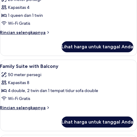
untuk
transfer)
Superior
Kapasitas 4
Room
1 queen dan 1 twin
with
Wi-Fi Gratis
Patio
Rincian
Rincian selengkapnya
lebih
lanjut
Lihat harga untuk tanggal Anda
untuk
Superior
Room
Lihat
Family Suite with Balcony | Seprai pre
6
with
Family Suite with Balcony
semua
Patio
50 meter persegi
foto
Kapasitas 8
untuk
Family
4 double, 2 twin dan 1 tempat tidur sofa double
Suite
Wi-Fi Gratis
with
Rincian
Rincian selengkapnya
Balcony
lebih
lanjut
Lihat harga untuk tanggal Anda
untuk
Family
Suite