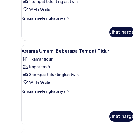
Asrama
1 tempat tidur tingkat twin
Umum
Wi-Fi Gratis
Basic,
Rincian
Rincian selengkapnya
asrama
lebih
campuran
lanjut
Lihat harg
untuk
Asrama
Umum
Lihat
Seprai antialergi, tirai kedap c
2
Basic,
Asrama Umum, Beberapa Tempat Tidur
semua
asrama
1 kamar tidur
campuran
foto
Kapasitas 6
untuk
Asrama
3 tempat tidur tingkat twin
Umum,
Wi-Fi Gratis
Beberapa
Rincian
Rincian selengkapnya
Tempat
lebih
Tidur
lanjut
untuk
Asrama
Lihat harg
Umum,
Beberapa
Tempat
Lihat
Seprai antialergi, tirai kedap c