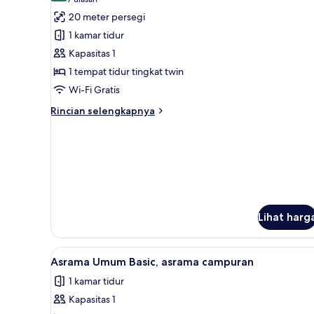
(7
untuk
ulasan)
20 meter persegi
Asrama
1 kamar tidur
Umum
Kapasitas 1
(1
1 tempat tidur tingkat twin
Bed,
Wi-Fi Gratis
AC)
Rincian
Rincian selengkapnya
lebih
lanjut
untuk
Asrama
Umum
(1
Bed,
AC)
Lihat harg
Lihat
Seprai antialergi, tirai kedap c
3
Asrama Umum Basic, asrama campuran
semua
1 kamar tidur
foto
Kapasitas 1
untuk