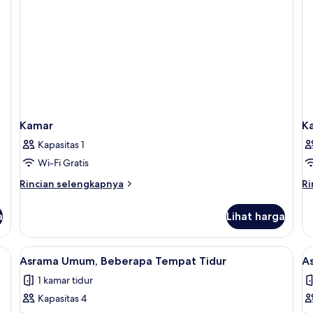
Queen
Be
Kamar
K
Kapasitas 1
Wi-Fi Gratis
Rincian
Ri
Rincian selengkapnya
Ri
lebih
le
lanjut
la
a
Lihat harga
untuk
un
Kamar
K
ahaya, dan setrika/meja setrika
Lihat
Seprai antialergi, tirai kedap cahaya, 
L
1
Asrama Umum, Beberapa Tempat Tidur
A
semua
s
1 kamar tidur
foto
f
Kapasitas 4
untuk
u