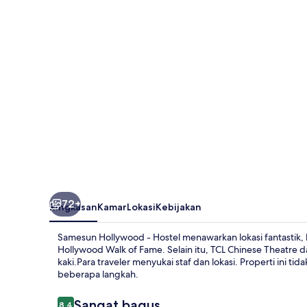
Hostel
72+
Ringkasan
Kamar
Lokasi
Kebijakan
Samesun Hollywood - Hostel menawarkan lokasi fantastik, 
Hollywood Walk of Fame. Selain itu, TCL Chinese Theatre d
kaki.Para traveler menyukai staf dan lokasi. Properti ini t
beberapa langkah.
Ulasan
Sangat bagus
8,4