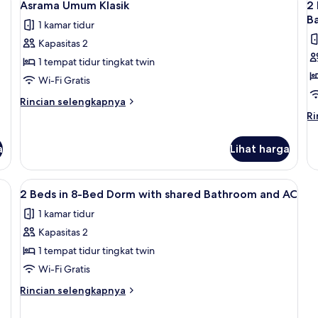
Tidur
3
as
Asrama Umum Klasik
2
semua
s
ca
B
1 kamar tidur
foto
f
Kapasitas 2
untuk
u
Asrama
2
1 tempat tidur tingkat twin
Umum
B
Wi-Fi Gratis
Klasik
in
Rincian
Rincian selengkapnya
4
lebih
Ri
Ri
lanjut
B
le
untuk
la
F
a
Lihat harga
Asrama
un
D
Umum
2
w
Klasik
Be
ahaya, dan setrika/meja setrika
Lihat
Seprai antialergi, tirai kedap cahaya, 
3
s
in
2 Beds in 8-Bed Dorm with shared Bathroom and AC
semua
4-
B
1 kamar tidur
foto
B
Fe
Kapasitas 2
untuk
D
2
1 tempat tidur tingkat twin
wi
Beds
sh
Wi-Fi Gratis
Ba
in
Rincian
Rincian selengkapnya
8-
lebih
Bed
lanjut