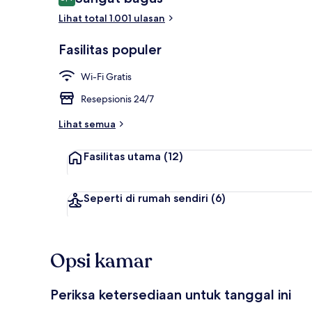
8,4 dari 10
Lihat total 1.001 ulasan
Seprai antial
Fasilitas populer
Wi-Fi Gratis
Resepsionis 24/7
Lihat semua
Fasilitas utama
(12)
Seperti di rumah sendiri
(6)
Opsi kamar
Periksa ketersediaan untuk tanggal ini