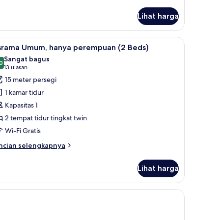
Lihat harga
dan setrika/meja setrika
ihat
Seprai antialergi, tirai kedap cahaya, dan setr
25
srama Umum, hanya perempuan (2 Beds)
emua
Sangat bagus
oto
0
8,0 dari 10
(13
13 ulasan
ntuk
ulasan)
15 meter persegi
srama
1 kamar tidur
mum,
Kapasitas 1
anya
2 tempat tidur tingkat twin
erempuan
Wi-Fi Gratis
2
eds)
ncian
ncian selengkapnya
bih
njut
Lihat harga
tuk
rama
mum,
nya
erempuan