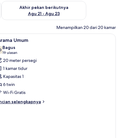
 ini Agu 14 - Agu 16
Periksa ketersediaan untuk akhir pekan berikutnya Agu 21 - A
Akhir pekan berikutnya
Agu 21 - Agu 23
Menampilkan 20 dari 20 kamar
dan setrika/meja setrika
ihat
Seprai antialergi, tirai kedap cahaya, dan setr
25
srama Umum
emua
Bagus
oto
0
7,0 dari 10
(19
19 ulasan
ntuk
ulasan)
20 meter persegi
srama
1 kamar tidur
mum
Kapasitas 1
6 twin
Wi-Fi Gratis
ncian
ncian selengkapnya
bih
njut
tuk
rama
mum