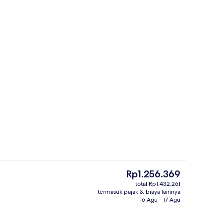
an
Ruang duduk lobi
Harga
Rp1.256.369
saat
total Rp1.432.261
ini
termasuk pajak & biaya lainnya
 dari properti
Lorong
Rp1.256.369
16 Agu - 17 Agu