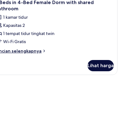
3
rama
 Beds in 4-Bed Female Dorm with shared
emua
mpuran
athroom
oto
1 kamar tidur
ntuk
Kapasitas 2
1 tempat tidur tingkat twin
eds
Wi-Fi Gratis
-
ncian
ncian selengkapnya
ed
bih
njut
emale
Lihat harga
tuk
orm
ith
ds
dan setrika/meja setrika
hared
athroom
ed
male
orm
th
ared
throom