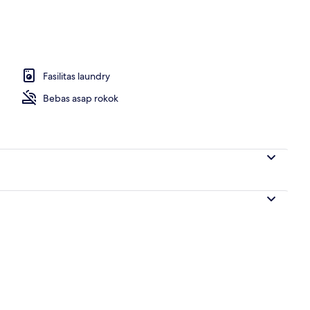
ergi, tirai kedap cahaya, dan setrika/meja setrika
Fasilitas laundry
Bebas asap rokok