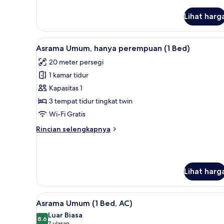
lebih
lanjut
Lihat harg
untuk
Kamar
Lihat
Seprai antialergi, tirai kedap c
23
Asrama Umum, hanya perempuan (1 Bed)
semua
20 meter persegi
foto
1 kamar tidur
untuk
Asrama
Kapasitas 1
Umum,
3 tempat tidur tingkat twin
hanya
Wi-Fi Gratis
perempuan
Rincian
Rincian selengkapnya
(1
lebih
Bed)
lanjut
untuk
Asrama
Lihat harg
Umum,
hanya
perempuan
Lihat
Seprai antialergi, tirai kedap c
(1
25
Asrama Umum (1 Bed, AC)
semua
Bed)
Luar Biasa
foto
8,6
8,6 dari 10
7 ulasan