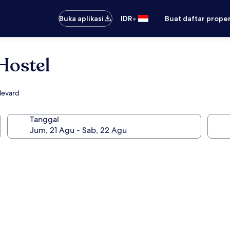
•
Buka aplikasi
IDR
Buat daftar prope
Hostel
levard
Tanggal