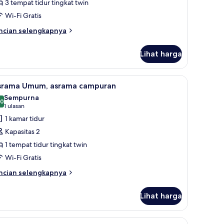
srama
3 tempat tidur tingkat twin
mum,
Wi-Fi Gratis
eberapa
ncian
ncian selengkapnya
empat
bih
idur
njut
Lihat harga
tuk
rama
mum,
dan setrika/meja setrika
ihat
Seprai antialergi, tirai kedap cahaya, dan setr
4
berapa
srama Umum, asrama campuran
emua
empat
Sempurna
dur
oto
,0
10,0 dari 10
(1
1 ulasan
ntuk
ulasan)
1 kamar tidur
srama
Kapasitas 2
mum,
1 tempat tidur tingkat twin
srama
Wi-Fi Gratis
ampuran
ncian
ncian selengkapnya
bih
njut
Lihat harga
tuk
rama
mum,
dan setrika/meja setrika
ihat
Seprai antialergi, tirai kedap cahaya, dan setr