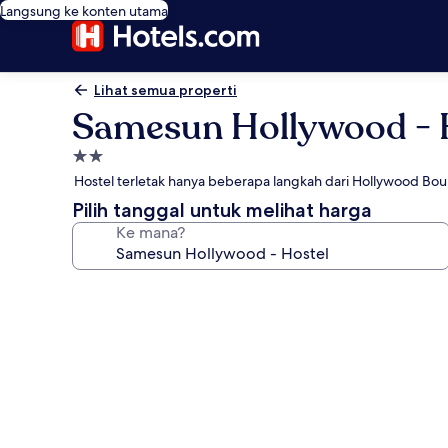
Langsung ke konten utama
Lihat semua properti
Samesun Hollywood - 
Properti
bintang
Hostel terletak hanya beberapa langkah dari Hollywood Bou
2.0
Pilih tanggal untuk melihat harga
Ke mana?
Galeri
foto
untuk
Samesun
Hollywood
-