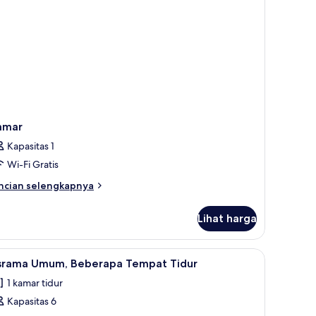
ds)
amar
Kapasitas 1
Wi-Fi Gratis
ncian
ncian selengkapnya
bih
njut
Lihat harga
tuk
amar
dan setrika/meja setrika
ihat
Seprai antialergi, tirai kedap cahaya, dan setr
2
srama Umum, Beberapa Tempat Tidur
emua
1 kamar tidur
oto
Kapasitas 6
ntuk