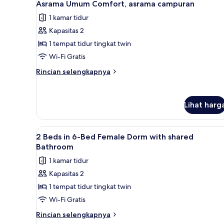
Tidur
4
Asrama Umum Comfort, asrama campuran
semua
1 kamar tidur
foto
Kapasitas 2
untuk
Asrama
1 tempat tidur tingkat twin
Umum
Wi-Fi Gratis
Comfort,
Rincian
Rincian selengkapnya
asrama
lebih
campuran
lanjut
untuk
Lihat harg
Asrama
Umum
Comfort,
Lihat
Seprai antialergi, tirai kedap c
asrama
3
2 Beds in 6-Bed Female Dorm with shared
semua
campuran
Bathroom
foto
1 kamar tidur
untuk
Kapasitas 2
2
1 tempat tidur tingkat twin
Beds
in
Wi-Fi Gratis
6-
Rincian
Rincian selengkapnya
Bed
lebih