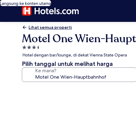
Langsung ke konten utama
Lihat semua properti
Motel One Wien-Haup
Properti
bintang
Hotel dengan bar/lounge, di dekat Vienna State Opera
3.5
Pilih tanggal untuk melihat harga
Ke mana?
Galeri
foto
untuk
Motel
One
Wien-