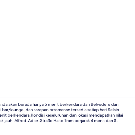
Video kreat
da akan berada hanya 5 menit berkendara dari Belvedere dan
 bar/lounge, dan sarapan prasmanan tersedia setiap hari.Selain
nit berkendara.Kondisi keseluruhan dan lokasi mendapatkan nilai
Bar (di prope
ak jauh: Alfred-Adler-Straße Halte Tram berjarak 4 menit dan S-