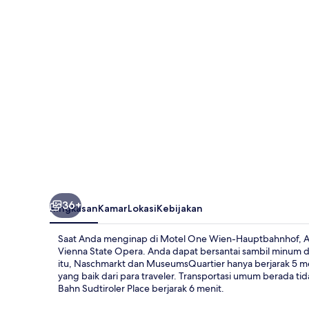
Hauptbahnhof
36+
Ringkasan
Kamar
Lokasi
Kebijakan
Saat Anda menginap di Motel One Wien-Hauptbahnhof, An
Vienna State Opera. Anda dapat bersantai sambil minum di
itu, Naschmarkt dan MuseumsQuartier hanya berjarak 5 me
yang baik dari para traveler. Transportasi umum berada tid
Bahn Sudtiroler Place berjarak 6 menit.