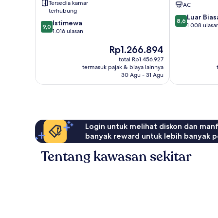
Tersedia kamar
AC
terhubung
8.6
Luar Bias
8,6
9.0
Istimewa
dari
1.008 ulasa
9,0
dari
1.016 ulasan
10,
10,
Luar
Harga
Rp1.266.894
Istimewa,
Biasa,
sekarang
1.016
total Rp1.456.927
1.008
Rp1.266.894
ulasan
termasuk pajak & biaya lainnya
ulasan
30 Agu - 31 Agu
Login untuk melihat diskon dan man
banyak reward untuk lebih banyak p
Tentang kawasan sekitar