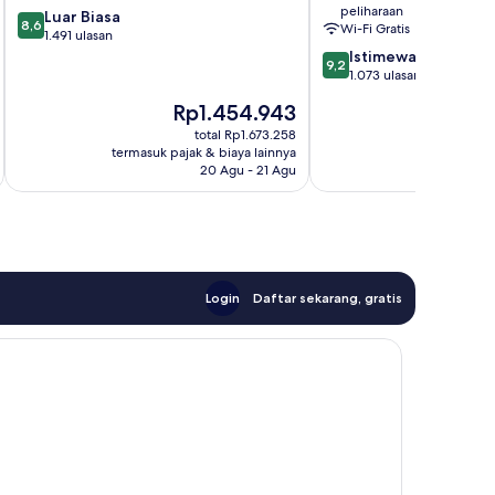
peliharaan
8.6
Luar Biasa
8,6
Wi-Fi Gratis
dari
1.491 ulasan
10,
9.2
Istimewa
9,2
Luar
dari
1.073 ulasan
Biasa,
10,
Harga
H
Rp1.454.943
R
1.491
Istimewa,
sekarang
s
ulasan
1.073
total Rp1.673.258
Rp1.454.943
R
termasuk pajak & biaya lainnya
termasuk paj
ulasan
20 Agu - 21 Agu
Login
Daftar sekarang, gratis