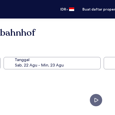
•
IDR
Buat daftar prope
tbahnhof
Tanggal