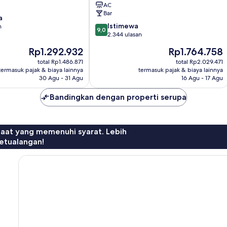
AC
Bar
a
9.0
Istimewa
n
9,0
dari
2.344 ulasan
10,
Harga
Harga
Rp1.292.932
Rp1.764.758
Istimewa,
sekarang
sekarang
2.344
total Rp1.486.871
total Rp2.029.471
Rp1.292.932
Rp1.764.758
termasuk pajak & biaya lainnya
termasuk pajak & biaya lainnya
ulasan
30 Agu - 31 Agu
16 Agu - 17 Agu
Bandingkan dengan properti serupa
faat yang memenuhi syarat. Lebih
etualangan!