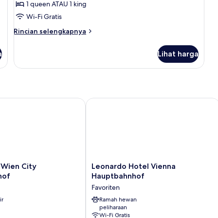
1 queen ATAU 1 king
(THE
Wi-Fi Gratis
ONE
Rincian
with
Rincian selengkapnya
lebih
a
lanjut
a
view)
Lihat harga
untuk
Kamar
(THE
ONE
with
a
Wien City Hauptbahnhof
Leonardo Hotel Vienna Hauptbahnho
view)
Leonardo
 Wien City
Leonardo Hotel Vienna
Hotel
hof
Hauptbahnhof
Vienna
Favoriten
Hauptbahnhof
f
ir
Favoriten
Ramah hewan
peliharaan
Wi-Fi Gratis