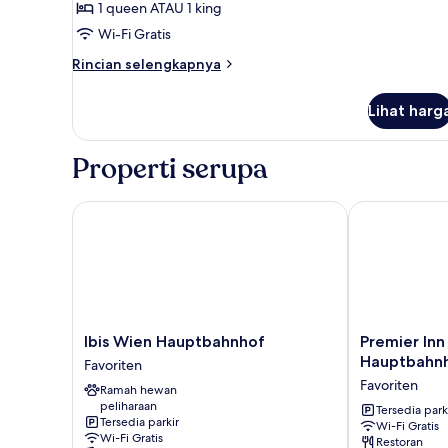
1 queen ATAU 1 king
(THE
Wi-Fi Gratis
ONE)
Rincian
Rincian selengkapnya
lebih
lanjut
Lihat harg
untuk
Kamar
(THE
Properti serupa
ONE)
Ibis Wien Hauptbahnhof
Premier Inn 
Ibis
Premier
Ibis Wien Hauptbahnhof
Premier Inn
Wien
Inn
Hauptbahn
Favoriten
Hauptbahnhof
Wien
Favoriten
Ramah hewan
Favoriten
City
peliharaan
Hauptbahnho
Tersedia park
Tersedia parkir
Wi-Fi Gratis
Favoriten
Wi-Fi Gratis
Restoran