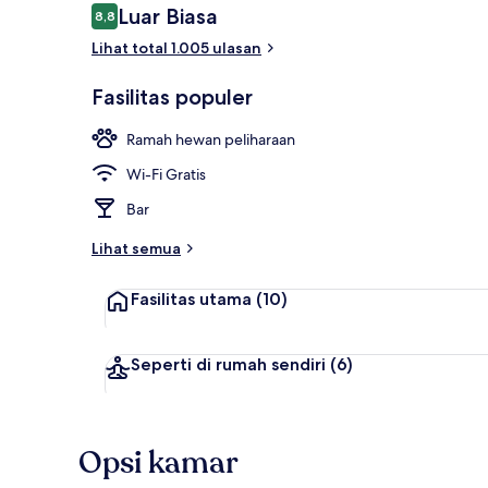
Ulasan
Luar Biasa
8,8
8,8 dari 10
Lihat total 1.005 ulasan
Teras/patio
Fasilitas populer
Ramah hewan peliharaan
Wi-Fi Gratis
Bar
Lihat semua
Fasilitas utama
(10)
Seperti di rumah sendiri
(6)
Opsi kamar