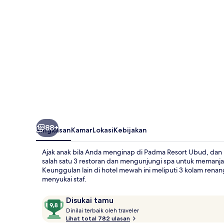
88+
Ringkasan
Kamar
Lokasi
Kebijakan
Ajak anak bila Anda menginap di Padma Resort Ubud, dan 
salah satu 3 restoran dan mengunjungi spa untuk memanjaka
Keunggulan lain di hotel mewah ini meliputi 3 kolam renan
menyukai staf.
Ulasan
9,8
Disukai tamu
D
dari
Dinilai terbaik oleh traveler
i
Lihat total 782 ulasan
10,