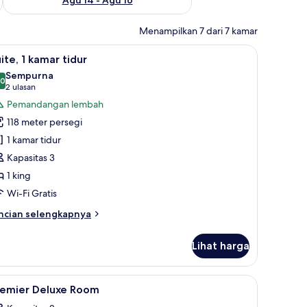
Menampilkan 7 dari 7 kamar
a, dan kedap suara
ihat
Suite, 1 kamar tidur | Brankas, meja kerja, ti
7
ite, 1 kamar tidur
emua
Sempurna
oto
,0
10,0 dari 10
(2
2 ulasan
ntuk
ulasan)
Pemandangan lembah
ite,
118 meter persegi
1 kamar tidur
amar
Kapasitas 3
idur
1 king
Wi-Fi Gratis
ncian
ncian selengkapnya
bih
njut
Lihat harga
tuk
ite,
a, dan kedap suara
ihat
Brankas, meja kerja, tirai kedap cahaya, dan 
3
mar
remier Deluxe Room
emua
dur