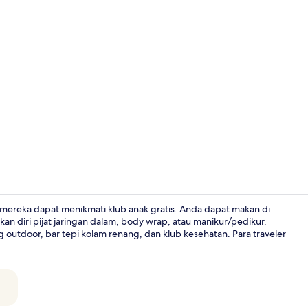
Video kreat
mereka dapat menikmati klub anak gratis. Anda dapat makan di
n diri pijat jaringan dalam, body wrap, atau manikur/pedikur.
g outdoor, bar tepi kolam renang, dan klub kesehatan. Para traveler
Lounge ekse