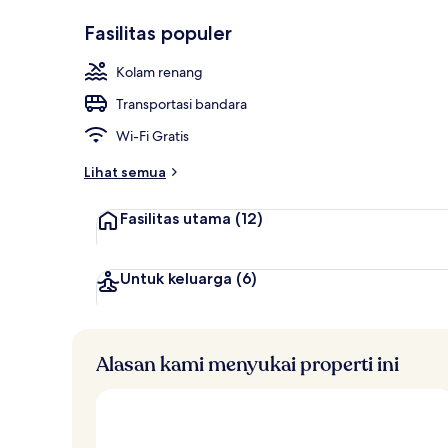
n
Disukai
Eksterior
i
Fasilitas populer
tamu
l
a
Kolam renang
i
Transportasi bandara
t
e
Wi-Fi Gratis
r
b
Lihat semua
a
i
Fasilitas utama
(12)
k
o
l
Untuk keluarga
(6)
e
h
t
Alasan kami menyukai properti ini
r
a
v
e
l