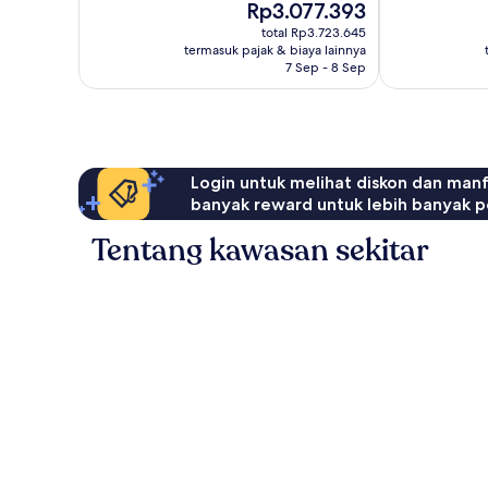
Harga
Rp3.077.393
ulasan
ulasan
sekarang
total Rp3.723.645
Rp3.077.393
termasuk pajak & biaya lainnya
7 Sep - 8 Sep
Login untuk melihat diskon dan man
banyak reward untuk lebih banyak p
Tentang kawasan sekitar