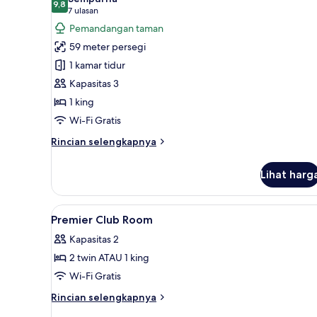
foto
9,8
9,8 dari 10
(7
7 ulasan
untuk
ulasan)
Pemandangan taman
Kamar
59 meter persegi
Deluks
1 kamar tidur
Kapasitas 3
1 king
Wi-Fi Gratis
Rincian
Rincian selengkapnya
lebih
lanjut
Lihat harg
untuk
Kamar
Deluks
Lihat
Brankas, meja kerja, tirai ked
3
Premier Club Room
semua
Kapasitas 2
foto
2 twin ATAU 1 king
untuk
Premier
Wi-Fi Gratis
Club
Rincian
Rincian selengkapnya
Room
lebih