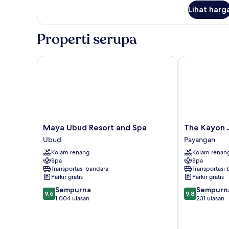
lanjut
Lihat harg
untuk
Premier
Club
Properti serupa
Room
Maya Ubud Resort and Spa
The Kayon Ju
Maya
The
Maya Ubud Resort and Spa
The Kayon 
Ubud
Kayon
Ubud
Payangan
Resort
Jungle
Kolam renang
Kolam renan
and
Resort
Spa
Spa
Spa
Payangan
Transportasi bandara
Transportasi
Ubud
Parkir gratis
Parkir gratis
9.6
9.8
Sempurna
Sempurn
9,6
9,8
dari
dari
1.004 ulasan
231 ulasan
10,
10,
Sempurna,
Sempurna,
1.004
231