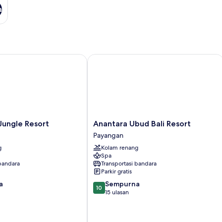
a
ngle Resort
Anantara Ubud Bali Resort
Anantara
Jungle Resort
Anantara Ubud Bali Resort
Ubud
Payangan
Bali
g
Kolam renang
Resort
Spa
Payangan
 bandara
Transportasi bandara
Parkir gratis
10.0
a
Sempurna
10
dari
15 ulasan
10,
Sempurna,
15