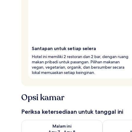
e
r
Santapan untuk setiap selera
Hotel ini memiliki 2 restoran dan 2 bar, dengan ruang
makan pribadi untuk pasangan. Pilihan makanan
vegan, vegetarian, organik, dan bersumber secara
lokal memuaskan setiap keinginan.
Opsi kamar
Periksa ketersediaan untuk tanggal ini
Periksa ketersediaan untuk malam ini Agu 7 - Agu 8
Periksa keter
Malam ini
Agu 7 - Agu 8
A