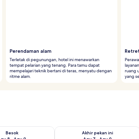
Perendaman alam
Retre
Terletak di pegunungan, hotel ini menawarkan
Perawa
tempat pelarian yang tenang. Para tamu dapat
layanan
mempelajari teknik bertani di teras, menyatu dengan
ruang 
ritme alam.
yang se
sediaan untuk besok Agu 8 - Agu 9
Periksa ketersediaan untuk akhir peka
Besok
Akhir pekan ini
gu 8 - Agu 9
Agu 7 - Agu 9