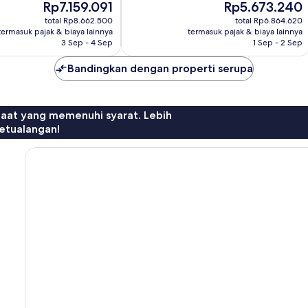
Harga
Harga
Rp7.159.091
Rp5.673.240
ulasan
sekarang
sekarang
total Rp8.662.500
total Rp6.864.620
Rp7.159.091
Rp5.673.240
termasuk pajak & biaya lainnya
termasuk pajak & biaya lainnya
3 Sep - 4 Sep
1 Sep - 2 Sep
Bandingkan dengan properti serupa
faat yang memenuhi syarat. Lebih
etualangan!