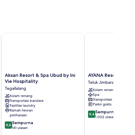
Aksari Resort & Spa Ubud by Ini Vie Hospitality
AYANA Resort Bali
Aksari
AYANA
Aksari Resort & Spa Ubud by Ini
AYANA Resort Bali
Resort
Resort
Vie Hospitality
Teluk Jimbaran
&
Bali
Tegallalang
Kolam renang
Spa
Teluk
Spa
Ubud
Kolam renang
Jimbaran
Transportasi bandara
Transportasi bandara
by
Parkir gratis
Fasilitas laundry
Ini
Ramah hewan
9.4
Sempurna
Vie
9,4
peliharaan
dari
1.002 ulasan
Hospitality
9.6
10,
Sempurna
Tegallalang
9,6
dari
Sempurna,
141 ulasan
10,
1.002