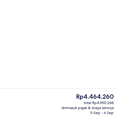
Eksterior
or - dikirim oleh Mamyan Tehmine
Harga
Rp4.464.260
saat
total Rp4.955.268
ini
termasuk pajak & biaya lainnya
kutif
Yoga
Rp4.464.260
5 Sep - 6 Sep