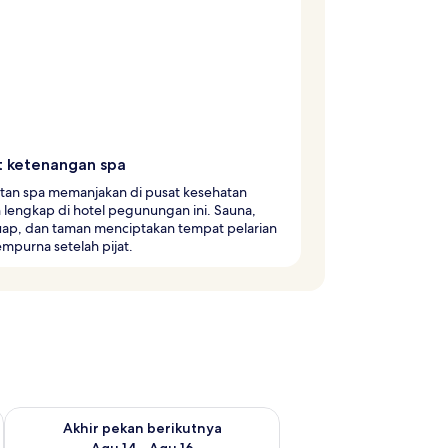
t ketenangan spa
tan spa memanjakan di pusat kesehatan
 lengkap di hotel pegunungan ini. Sauna,
uap, dan taman menciptakan tempat pelarian
mpurna setelah pijat.
n ini Agu 7 - Agu 9
Periksa ketersediaan untuk akhir pekan berikutnya Agu 14 - A
Akhir pekan berikutnya
Agu 14 - Agu 16