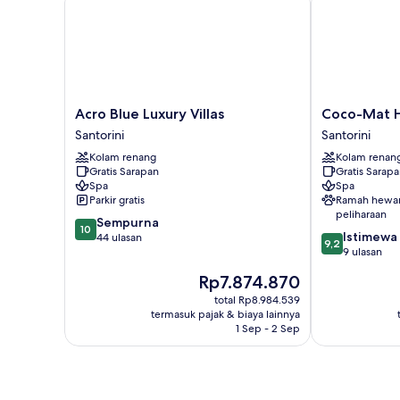
(Outdoor
Hot
tub)
Acro
Coco-
Acro Blue Luxury Villas
Coco-Mat H
Blue
Mat
Santorini
Santorini
Luxury
Hotel
Kolam renang
Kolam renan
Villas
Santorini
Gratis Sarapan
Gratis Sarap
Santorini
Santorini
Spa
Spa
Parkir gratis
Ramah hewa
peliharaan
10.0
Sempurna
10
9.2
Istimewa
dari
44 ulasan
9,2
dari
9 ulasan
10,
10,
Sempurna,
Harga
Rp7.874.870
Istimewa,
44
sekarang
9
total Rp8.984.539
ulasan
Rp7.874.870
termasuk pajak & biaya lainnya
ulasan
1 Sep - 2 Sep