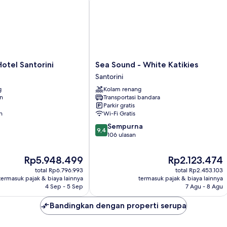
(Indoor
Hot
Tub)
Sea
otel Santorini
Sea Sound - White Katikies
Sound
Santorini
-
g
Kolam renang
White
an
Transportasi bandara
Katikies
Parkir gratis
Santorini
n
Wi-Fi Gratis
9.4
Sempurna
9,4
dari
106 ulasan
10,
Sempurna,
Harga
Harga
Rp5.948.499
Rp2.123.474
106
sekarang
sekarang
total Rp6.796.993
total Rp2.453.103
ulasan
Rp5.948.499
Rp2.123.474
termasuk pajak & biaya lainnya
termasuk pajak & biaya lainnya
4 Sep - 5 Sep
7 Agu - 8 Agu
Bandingkan dengan properti serupa