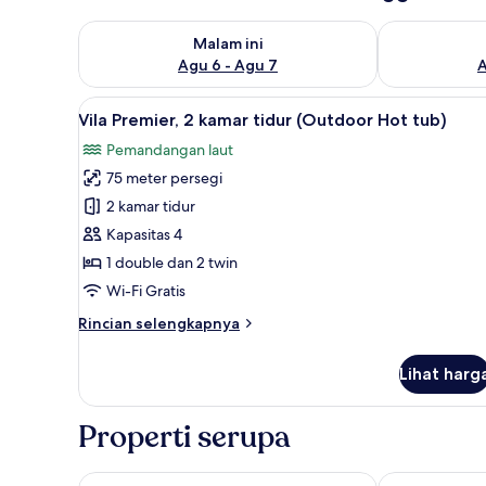
Periksa ketersediaan untuk malam ini Agu 6 - Agu 7
Periksa keter
Malam ini
Agu 6 - Agu 7
A
Lihat
Vila Premier, 2 kamar tidur (Ou
8
Vila Premier, 2 kamar tidur (Outdoor Hot tub)
semua
Pemandangan laut
foto
75 meter persegi
untuk
Vila
2 kamar tidur
Premier,
Kapasitas 4
2
1 double dan 2 twin
kamar
Wi-Fi Gratis
tidur
Rincian
Rincian selengkapnya
(Outdoor
lebih
Hot
lanjut
Lihat harg
tub)
untuk
Vila
Premier,
Properti serupa
2
kamar
tidur
Acro Blue Luxury Villas
Coco-Mat Hot