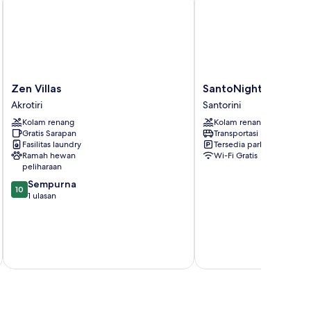
Zen
SantoNight
Zen Villas
SantoNight Luxury Vi
Villas
Luxury
Akrotiri
Santorini
Akrotiri
Villas
Kolam renang
Kolam renang
Santorini
Gratis Sarapan
Transportasi bandara
Fasilitas laundry
Tersedia parkir
Ramah hewan
Wi-Fi Gratis
peliharaan
10.0
Sempurna
10
dari
1 ulasan
10,
Ha
R
Sempurna,
se
1
Rp
termasuk paj
ulasan