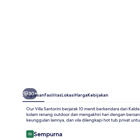
30+
Ringkasan
Fasilitas
Lokasi
Harga
Kebijakan
Our Villa Santorini berjarak 10 menit berkendara dari Kalde
kolam renang outdoor dan mengakhiri hari dengan bersantai 
keunggulan lainnya, dan vila dilengkapi hot tub privat untu
Ulasan
Sempurna
10
10 dari 10