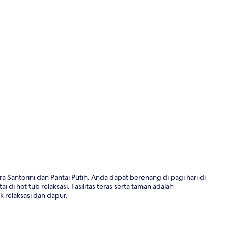
Vila Premier,
ra Santorini dan Pantai Putih. Anda dapat berenang di pagi hari di
di hot tub relaksasi. Fasilitas teras serta taman adalah
k relaksasi dan dapur.
Bathtub spa