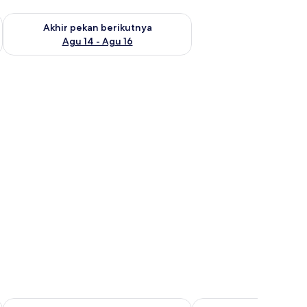
n ini Agu 7 - Agu 9
Periksa ketersediaan untuk akhir pekan berikutnya Agu 14 - A
Akhir pekan berikutnya
Agu 14 - Agu 16
is
Tub) | Setrika/meja setrika, tempat tidur bayi gratis, dan Wi-Fi gratis
Zen Villas
SantoNight Luxury Villa