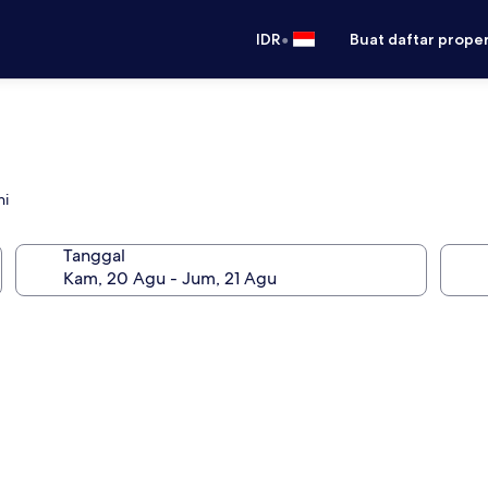
•
IDR
Buat daftar prope
ni
Tanggal