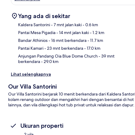
Yang ada di sekitar
Kaldera Santorini
- 7 mnt jalan kaki
- 0.6 km
Pantai Mesa Pigadia
- 14 mnt jalan kaki
- 1.2 km
Pet
Bandar Athinios
- 16 mnt berkendara
- 11.7 km
Pantai Kamari
- 23 mnt berkendara
- 17.0 km
Anjungan Pandang Oia Blue Dome Church
- 39 mnt
berkendara
- 29.0 km
Lihat selengkapnya
Our Villa Santorini
Our Villa Santorini berjarak 10 menit berkendara dari Kaldera Santor
kolam renang outdoor dan mengakhiri hari dengan bersantai di hot tu
lainnya, dan vila dilengkapi hot tub privat untuk relaksasi dan dapur.
Ukuran properti
2 vila