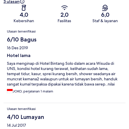
3 ulasan
4,0
2,0
6,0
Kebersihan
Fasilitas
Staf & layanan
Ulasan
Ulasan terverifikasi
6/10 Bagus
16 Des 2019
Hotel lama
Saya menginap di Hotel Bintang Solo dalam acara Wisuda di
UNS, kondisi hotel kurang terawat, kelihatan sudah lama,
tempat tidur, kasur, sprei kurang bersih, shower seadanya air
muncrat kemana2 walaupun untuk air lumayan bersih, handuk
sangat kumal terpaksa dipakai karena tidak bawa serep..nilai
lebihnya ada pada lokasinya, sangat dekat dengan kampus
JOKO, perjalanan 1 malam
sehingga tidak terburu2 untuk mendatangi acara ...
Ulasan terverifikasi
4/10 Lumayan
14 Jul 2017