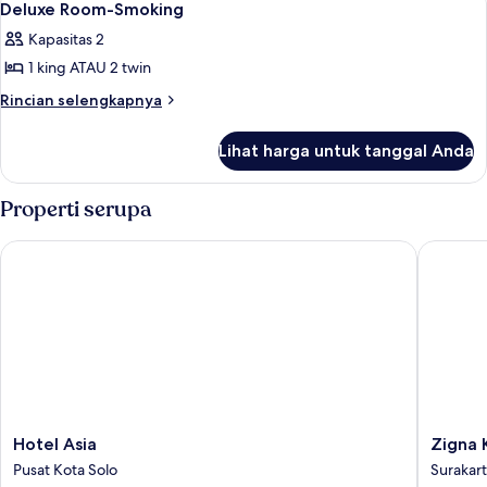
3
Promo
Deluxe Room-Smoking
semua
Kapasitas 2
foto
1 king ATAU 2 twin
untuk
Deluxe
Rincian
Rincian selengkapnya
lebih
Room-
lanjut
Smoking
Lihat harga untuk tanggal Anda
untuk
Deluxe
Room-
Properti serupa
Smoking
Hotel Asia
Zigna K
Hotel
Zigna
Hotel Asia
Zigna 
Asia
Kampu
Pusat Kota Solo
Surakar
Pusat
Batik