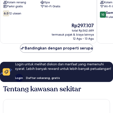
Kolam renang
Spa
Kolam
Kota
Surakart
Parkir gratis
Wi-Fi Gratis
Wi-Fi 
Solo
6.0
10.0
Sem
6,0
12 ulasan
10
dari
dari
4 ula
10,
10,
Harga
Rp297.107
12
Sempur
sekarang
ulasan
4
total Rp362.689
Rp297.107
termasuk pajak & biaya lainnya
ulasan
12 Agu - 13 Agu
Bandingkan dengan properti serupa
Login untuk melihat diskon dan manfaat yang memenuhi
syarat. Lebih banyak reward untuk lebih banyak petualangan!
Login
Daftar sekarang, gratis
Tentang kawasan sekitar