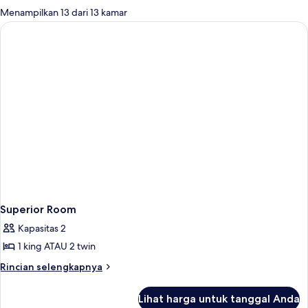
untuk
Menampilkan 13 dari 13 kamar
kamar
Superior Room
Kapasitas 2
1 king ATAU 2 twin
Rincian
Rincian selengkapnya
lebih
lanjut
Lihat harga untuk tanggal Anda
untuk