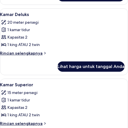
Superior
Room
Lihat
Kamar
3
Kamar Deluks
semua
20 meter persegi
foto
1 kamar tidur
untuk
Kamar
Kapasitas 2
Deluks
1 king ATAU 2 twin
Rincian
Rincian selengkapnya
lebih
lanjut
Lihat harga untuk tanggal Anda
untuk
Kamar
Deluks
Lihat
Kamar
2
Kamar Superior
semua
15 meter persegi
foto
1 kamar tidur
untuk
Kamar
Kapasitas 2
Superior
1 king ATAU 2 twin
Rincian
Rincian selengkapnya