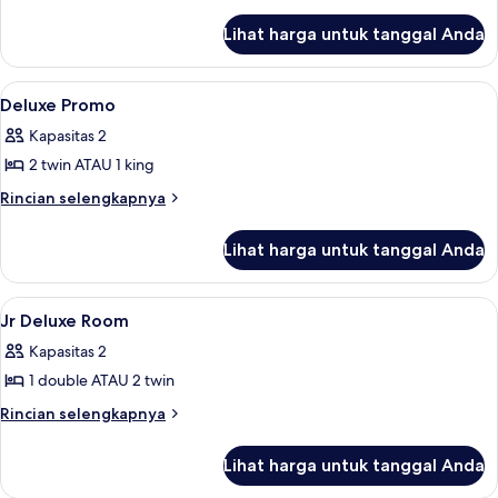
lebih
lanjut
Lihat harga untuk tanggal Anda
untuk
Kamar
Superior
Lihat
Kamar
3
Deluxe Promo
semua
Kapasitas 2
foto
2 twin ATAU 1 king
untuk
Deluxe
Rincian
Rincian selengkapnya
lebih
Promo
lanjut
Lihat harga untuk tanggal Anda
untuk
Deluxe
Promo
Lihat
Kamar
2
Jr Deluxe Room
semua
Kapasitas 2
foto
1 double ATAU 2 twin
untuk
Jr
Rincian
Rincian selengkapnya
lebih
Deluxe
lanjut
Room
Lihat harga untuk tanggal Anda
untuk
Jr