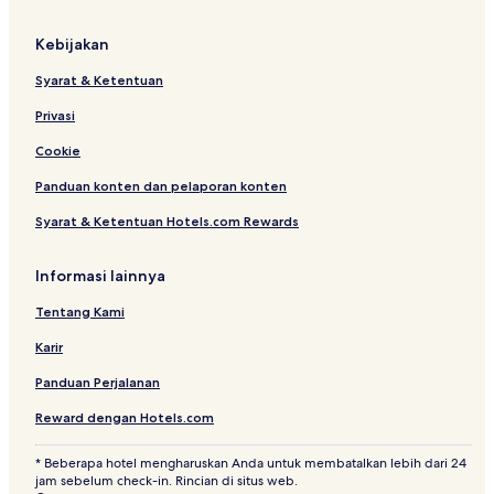
c
t
Kebijakan
i
o
Syarat & Ketentuan
n
Privasi
Cookie
Panduan konten dan pelaporan konten
Syarat & Ketentuan Hotels.com Rewards
Informasi lainnya
Tentang Kami
Karir
Panduan Perjalanan
Reward dengan Hotels.com
* Beberapa hotel mengharuskan Anda untuk membatalkan lebih dari 24
jam sebelum check-in. Rincian di situs web.