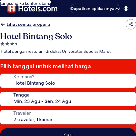
Langsung ke konten utama
Dapatkan aplikasinya
Lihat semua properti
Hotel Bintang Solo
Properti
bintang
Hotel dengan restoran, di dekat Universitas Sebelas Maret
3.5
Pilih tanggal untuk melihat harga
Ke mana?
Tanggal
Traveler
Cari