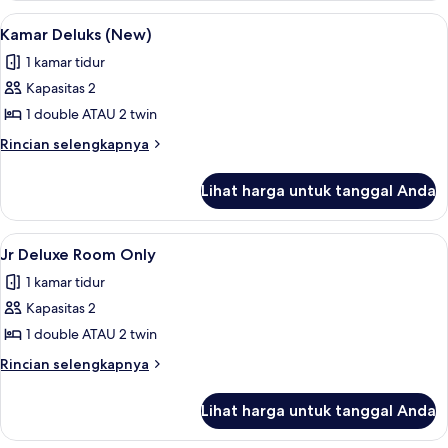
Deluxe
Lihat
Kamar
2
Room
Kamar Deluks (New)
semua
1 kamar tidur
foto
Kapasitas 2
untuk
Kamar
1 double ATAU 2 twin
Deluks
Rincian
Rincian selengkapnya
(New)
lebih
lanjut
Lihat harga untuk tanggal Anda
untuk
Kamar
Deluks
Lihat
Kamar
1
(New)
Jr Deluxe Room Only
semua
1 kamar tidur
foto
Kapasitas 2
untuk
Jr
1 double ATAU 2 twin
Deluxe
Rincian
Rincian selengkapnya
Room
lebih
lanjut
Only
Lihat harga untuk tanggal Anda
untuk
Jr