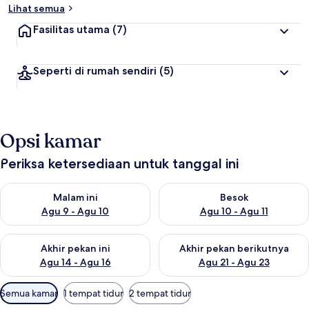
Lihat semua
Fasilitas utama
(7)
Seperti di rumah sendiri
(5)
Opsi kamar
Periksa ketersediaan untuk tanggal ini
Periksa ketersediaan untuk malam ini Agu 9 - Agu 10
Periksa ketersediaan untuk be
Malam ini
Besok
Agu 9 - Agu 10
Agu 10 - Agu 11
Periksa ketersediaan untuk akhir pekan ini Agu 14 - Agu 16
Periksa ketersediaan untuk ak
Akhir pekan ini
Akhir pekan berikutnya
Agu 14 - Agu 16
Agu 21 - Agu 23
Filter
Semua kamar
1 tempat tidur
2 tempat tidur
tersedia