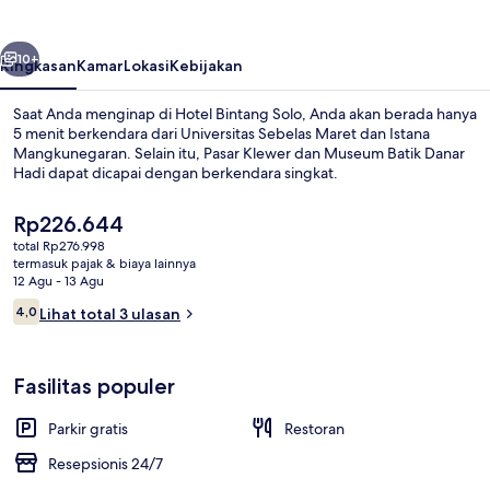
belumnya
Berikutnya
10+
Ringkasan
Kamar
Lokasi
Kebijakan
Saat Anda menginap di Hotel Bintang Solo, Anda akan berada hanya
5 menit berkendara dari Universitas Sebelas Maret dan Istana
Mangkunegaran. Selain itu, Pasar Klewer dan Museum Batik Danar
Hadi dapat dicapai dengan berkendara singkat.
Harga
Rp226.644
saat
total Rp276.998
ini
termasuk pajak & biaya lainnya
Rp226.644
12 Agu - 13 Agu
Halaman properti
Ulasan
4,0
Lihat total 3 ulasan
4,0 dari 10
Fasilitas populer
Parkir gratis
Restoran
Resepsionis 24/7