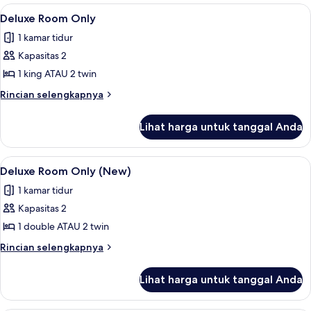
Deluxe
Lihat
Kamar
1
Room
Deluxe Room Only
semua
Only
1 kamar tidur
foto
Kapasitas 2
untuk
Deluxe
1 king ATAU 2 twin
Room
Rincian
Rincian selengkapnya
Only
lebih
lanjut
Lihat harga untuk tanggal Anda
untuk
Deluxe
Room
Lihat
Kamar
2
Only
Deluxe Room Only (New)
semua
1 kamar tidur
foto
Kapasitas 2
untuk
Deluxe
1 double ATAU 2 twin
Room
Rincian
Rincian selengkapnya
Only
lebih
lanjut
(New)
Lihat harga untuk tanggal Anda
untuk
Deluxe
Room