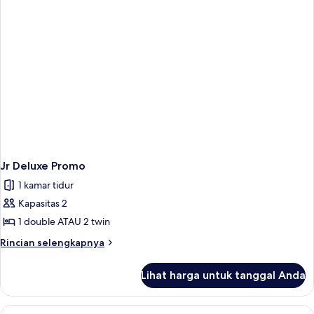
Jr Deluxe Promo
1 kamar tidur
Kapasitas 2
1 double ATAU 2 twin
Rincian
Rincian selengkapnya
lebih
lanjut
Lihat harga untuk tanggal Anda
untuk
Jr
Deluxe
Lihat
Kamar