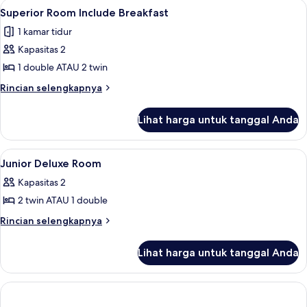
Lihat
Kamar
2
Only
Superior Room Include Breakfast
semua
(New)
1 kamar tidur
foto
Kapasitas 2
untuk
Superior
1 double ATAU 2 twin
Room
Rincian
Rincian selengkapnya
Include
lebih
lanjut
Breakfast
Lihat harga untuk tanggal Anda
untuk
Superior
Room
Lihat
Kamar
1
Include
Junior Deluxe Room
semua
Breakfast
Kapasitas 2
foto
2 twin ATAU 1 double
untuk
Junior
Rincian
Rincian selengkapnya
lebih
Deluxe
lanjut
Room
Lihat harga untuk tanggal Anda
untuk
Junior
Deluxe
Room