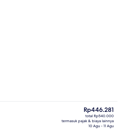
rapan, makan siang, dan makan malam
Halaman properti
Harga
Rp446.281
saat
total Rp540.000
ini
termasuk pajak & biaya lainnya
Kolam renang outdoor
Rp446.281
10 Agu - 11 Agu