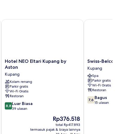
Hotel NEO Eltari Kupang by Aston
Swiss-Belcourt Kupang
Hotel
Swiss-
Hotel NEO Eltari Kupang by
Swiss-Belcourt Kupa
NEO
Belcourt
Aston
Kupang
Eltari
Kupang
Kupang
Spa
Kupang
Kupang
Parkir gratis
by
Kolam renang
Wi-Fi Gratis
Parkir gratis
Aston
Restoran
Wi-Fi Gratis
Kupang
Restoran
7.6
Bagus
7,6
dari
15 ulasan
8.8
Luar Biasa
8,8
10,
dari
39 ulasan
Bagus,
10,
Harga
Rp376.518
15
Luar
sekarang
ulasan
Biasa,
total Rp417.893
Rp376.518
termasuk pajak & biaya lainnya
termasuk paj
39