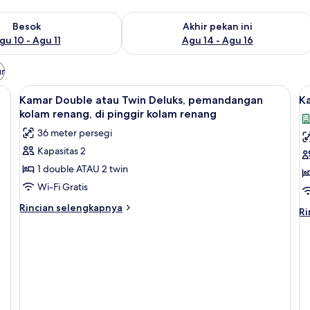
sediaan untuk besok Agu 10 - Agu 11
Periksa ketersediaan untuk akhir pekan
Besok
Akhir pekan ini
gu 10 - Agu 11
Agu 14 - Agu 16
ur
Lihat
Kamar Double atau Twin Deluks, peman
L
3
Kamar Double atau Twin Deluks, pemandangan
Ka
semua
s
kolam renang, di pinggir kolam renang
foto
f
36 meter persegi
untuk
u
Kapasitas 2
Kamar
K
1 double ATAU 2 twin
Double
T
atau
D
Wi-Fi Gratis
Twin
Rincian
Rincian selengkapnya
Ri
Ri
Deluks,
lebih
le
lanjut
pemandangan
la
untuk
un
kolam
Kamar
K
renang,
Double
Tr
di
atau
De
Twin
pinggir
Deluks,