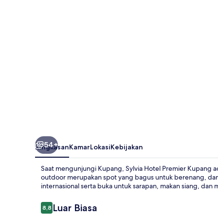
Kupang
54+
Ringkasan
Kamar
Lokasi
Kebijakan
Saat mengunjungi Kupang, Sylvia Hotel Premier Kupang a
outdoor merupakan spot yang bagus untuk berenang, dan 
internasional serta buka untuk sarapan, makan siang, dan m
Ulasan
Luar Biasa
8,8
8,8 dari 10