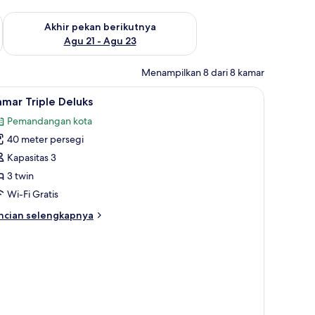
 ini Agu 14 - Agu 16
Periksa ketersediaan untuk akhir pekan berikutnya Agu 21 - A
Akhir pekan berikutnya
Agu 21 - Agu 23
Menampilkan 8 dari 8 kamar
dangan kolam renang, di pinggir kolam renang | Minibar, meja kerja, kedap 
ihat
Kamar Triple Deluks | Minibar, meja kerja, ked
1
mar Triple Deluks
emua
Pemandangan kota
oto
40 meter persegi
ntuk
amar
Kapasitas 3
riple
3 twin
eluks
Wi-Fi Gratis
ncian
ncian selengkapnya
bih
njut
tuk
amar
iple
luks