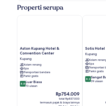
Double
Properti serupa
atau
Twin
Deluks,
Aston Kupang Hotel & Convention Center
Sotis Hotel 
balkon,
pemandangan
kolam
renang
Aston
Sotis
Aston Kupang Hotel &
Sotis Hotel
Kupang
Hotel
Convention Center
Kupang
Hotel
Kupang
Kupang
Kolam renan
&
Kupang
Spa
Convention
Kolam renang
Transportasi
Spa
Center
Parkir gratis
Transportasi bandara
Kupang
Parkir gratis
8.2
Sangat B
8,2
dari
39 ulasan
8.8
Luar Biasa
8,8
10,
dari
73 ulasan
Sangat
10,
Harga
Rp754.009
Baik,
Luar
sekarang
39
Biasa,
total Rp837.003
Rp754.009
ulasan
termasuk pajak & biaya lainnya
73