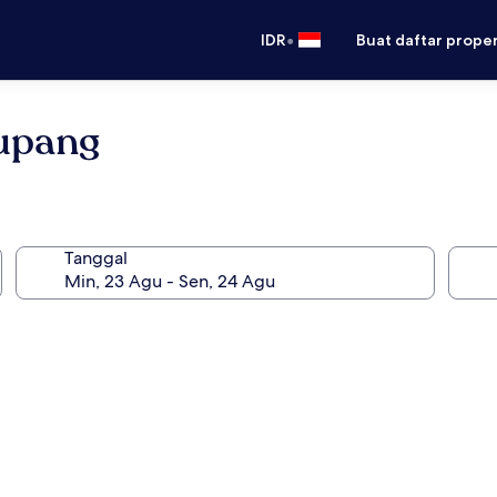
•
IDR
Buat daftar prope
Kupang
Tanggal