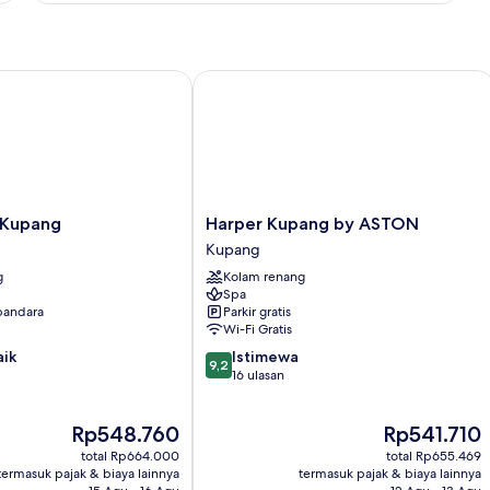
Kupang
Harper Kupang by ASTON
Harper
 Kupang
Harper Kupang by ASTON
Kupang
Kupang
by
g
Kolam renang
ASTON
Spa
Kupang
 bandara
Parkir gratis
Wi-Fi Gratis
9.2
aik
Istimewa
9,2
dari
16 ulasan
10,
Istimewa,
Harga
Harga
Rp548.760
Rp541.710
16
sekarang
sekarang
ulasan
total Rp664.000
total Rp655.469
Rp548.760
Rp541.710
termasuk pajak & biaya lainnya
termasuk pajak & biaya lainnya