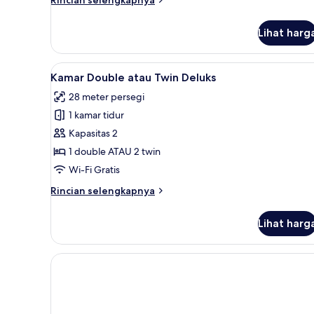
Rincian selengkapnya
lebih
lanjut
Lihat harg
untuk
Kamar
Lihat
Kamar Double atau Twin Deluks 
5
Kamar Double atau Twin Deluks
semua
28 meter persegi
foto
1 kamar tidur
untuk
Kamar
Kapasitas 2
Double
1 double ATAU 2 twin
atau
Wi-Fi Gratis
Twin
Rincian
Rincian selengkapnya
Deluks
lebih
lanjut
Lihat harg
untuk
Kamar
Double
atau
Twin
Deluks