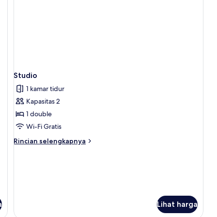
Studio
1 kamar tidur
Kapasitas 2
1 double
Wi-Fi Gratis
Rincian
Rincian selengkapnya
lebih
lanjut
untuk
Studio
a
Lihat harga