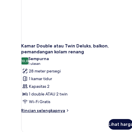
Kamar Double atau Twin Deluks, balkon,
pemandangan kolam renang
Sempurna
10,0
10,0 dari 10
(1
1 ulasan
ulasan)
28 meter persegi
1 kamar tidur
Kapasitas 2
1 double ATAU 2 twin
Wi-Fi Gratis
Rincian
Rincian selengkapnya
lebih
lanjut
Lihat harg
untuk
Kamar