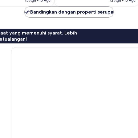
15 Agu - 16 Agu
12 Agu - 13 Agu
Bandingkan dengan properti serupa
faat yang memenuhi syarat. Lebih
etualangan!