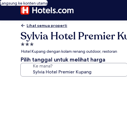
Langsung ke konten utama
Lihat semua properti
Sylvia Hotel Premier 
Properti
bintang
Hotel Kupang dengan kolam renang outdoor, restoran
3.0
Pilih tanggal untuk melihat harga
Ke mana?
Galeri
foto
untuk
Sylvia
Hotel
Premier