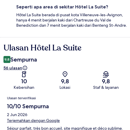
Seperti apa area di sekitar Hôtel La Suite?
Hôtel La Suite berada di pusat kota Villeneuve-les-Avignon,
hanya 4 menit berjalan kaki dari Chartreuse du Val de
Benediction dan 7 menit berjalan kaki dari Benteng St-Andre.
Ulasan Hôtel La Suite
Ulasan
Sempurna
9,8
56 ulasan
10
9,8
9,8
Kebersihan
Lokasi
Staf & layanan
Ulasan
Ulasan terverifikasi
10/10 Sempurna
2 Jun 2026
Terjemahkan dengan Google
Séjour parfait, très bon accueil, site magnifique et déco sublime.