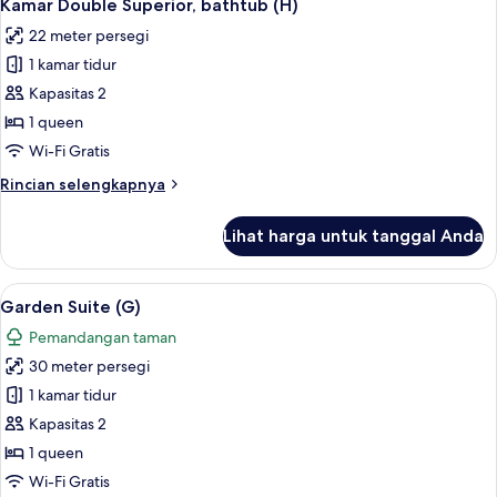
4
Superior
Kamar Double Superior, bathtub (H)
semua
(D)
22 meter persegi
foto
1 kamar tidur
untuk
Kamar
Kapasitas 2
Double
1 queen
Superior,
Wi-Fi Gratis
bathtub
Rincian
Rincian selengkapnya
(H)
lebih
lanjut
Lihat harga untuk tanggal Anda
untuk
Kamar
Double
Lihat
Garden Suite (G) | Seprai premium, min
4
Superior,
Garden Suite (G)
semua
bathtub
Pemandangan taman
(H)
foto
30 meter persegi
untuk
Garden
1 kamar tidur
Suite
Kapasitas 2
(G)
1 queen
Wi-Fi Gratis