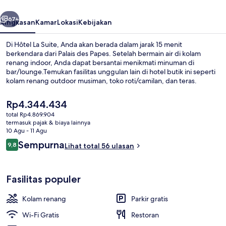
belumnya
Berikutnya
67+
Ringkasan
Kamar
Lokasi
Kebijakan
Di Hôtel La Suite, Anda akan berada dalam jarak 15 menit
berkendara dari Palais des Papes. Setelah bermain air di kolam
renang indoor, Anda dapat bersantai menikmati minuman di
bar/lounge.Temukan fasilitas unggulan lain di hotel butik ini seperti
kolam renang outdoor musiman, toko roti/camilan, dan teras.
Traveler menyukai kondisi keseluruhan.
Harga
Rp4.344.434
saat
total Rp4.869.904
ini
termasuk pajak & biaya lainnya
Lounge
Rp4.344.434
10 Agu - 11 Agu
Ulasan
Sempurna
9,8
Lihat total 56 ulasan
9,8 dari 10
Fasilitas populer
Kolam renang
Parkir gratis
Wi-Fi Gratis
Restoran