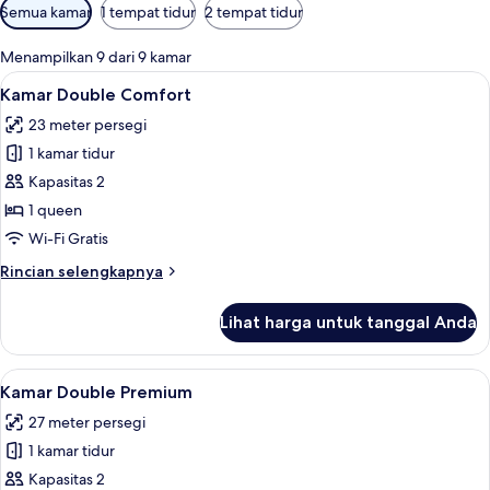
Filter
Semua kamar
1 tempat tidur
2 tempat tidur
tersedia
untuk
Menampilkan 9 dari 9 kamar
kamar
Lihat
Kamar Double Comfort | Seprai premiu
4
Kamar Double Comfort
semua
23 meter persegi
foto
1 kamar tidur
untuk
Kamar
Kapasitas 2
Double
1 queen
Comfort
Wi-Fi Gratis
Rincian
Rincian selengkapnya
lebih
lanjut
Lihat harga untuk tanggal Anda
untuk
Kamar
Double
Lihat
Kamar Double Premium | Seprai premiu
6
Comfort
Kamar Double Premium
semua
27 meter persegi
foto
1 kamar tidur
untuk
Kamar
Kapasitas 2