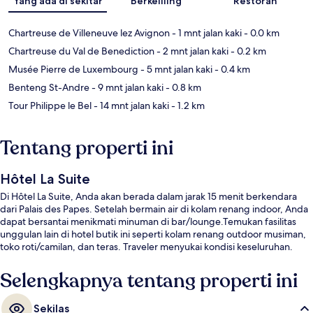
Yang ada di sekitar
Berkeliling
Restoran
Chartreuse de Villeneuve lez Avignon
- 1 mnt jalan kaki
- 0.0 km
Chartreuse du Val de Benediction
- 2 mnt jalan kaki
- 0.2 km
Musée Pierre de Luxembourg
- 5 mnt jalan kaki
- 0.4 km
Benteng St-Andre
- 9 mnt jalan kaki
- 0.8 km
Tour Philippe le Bel
- 14 mnt jalan kaki
- 1.2 km
Tentang properti ini
Hôtel La Suite
Di Hôtel La Suite, Anda akan berada dalam jarak 15 menit berkendara
dari Palais des Papes. Setelah bermain air di kolam renang indoor, Anda
dapat bersantai menikmati minuman di bar/lounge.Temukan fasilitas
unggulan lain di hotel butik ini seperti kolam renang outdoor musiman,
toko roti/camilan, dan teras. Traveler menyukai kondisi keseluruhan.
Selengkapnya tentang properti ini
Sekilas