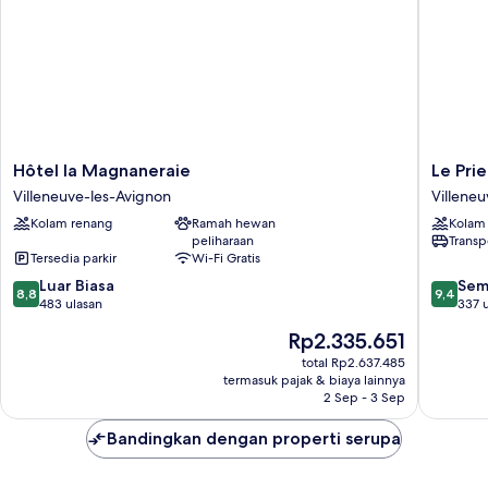
Hôtel
Le
Hôtel la Magnaneraie
Le Pri
la
Prieure
Villeneuve-les-Avignon
Villene
Magnaneraie
-
Kolam renang
Ramah hewan
Kolam
Villeneuve-
Relais
peliharaan
Transp
les-
&
Tersedia parkir
Wi-Fi Gratis
Avignon
Chateau
8.8
9.4
Luar Biasa
Villeneu
Sem
8,8
9,4
dari
dari
483 ulasan
les-
337 
10,
10,
Avignon
Harga
Rp2.335.651
Luar
Sempur
sekarang
Biasa,
337
total Rp2.637.485
Rp2.335.651
termasuk pajak & biaya lainnya
483
ulasan
2 Sep - 3 Sep
ulasan
Bandingkan dengan properti serupa