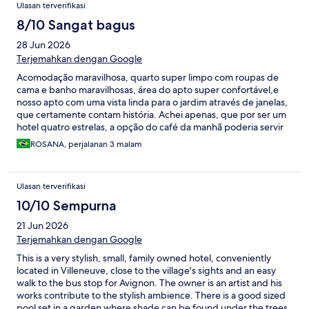
Ulasan terverifikasi
8/10 Sangat bagus
28 Jun 2026
Terjemahkan dengan Google
Acomodação maravilhosa, quarto super limpo com roupas de
cama e banho maravilhosas, área do apto super confortável,e
nosso apto com uma vista linda para o jardim através de janelas,
que certamente contam história. Achei apenas, que por ser um
hotel quatro estrelas, a opção do café da manhã poderia servir
frutas, e ter mais opções disponíveis. Mas o café era servido
ROSANA, perjalanan 3 malam
com muito capricho.
Ulasan terverifikasi
10/10 Sempurna
21 Jun 2026
Terjemahkan dengan Google
This is a very stylish, small, family owned hotel, conveniently
located in Villeneuve, close to the village's sights and an easy
walk to the bus stop for Avignon. The owner is an artist and his
works contribute to the stylish ambience. There is a good sized
pool set in a garden where shade can be found under the trees.