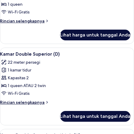
Comfort,
1 queen
pemandangan
Wi-Fi Gratis
kebun
Rincian
Rincian selengkapnya
(I)
lebih
lanjut
Lihat harga untuk tanggal Anda
untuk
Kamar
Double
Lihat
Kamar Double Superior (D) | Seprai pr
4
Comfort,
Kamar Double Superior (D)
semua
pemandangan
22 meter persegi
kebun
foto
(I)
1 kamar tidur
untuk
Kamar
Kapasitas 2
Double
1 queen ATAU 2 twin
Superior
Wi-Fi Gratis
(D)
Rincian
Rincian selengkapnya
lebih
lanjut
Lihat harga untuk tanggal Anda
untuk
Kamar
Double
Lihat
Kamar Double Superior, bathtub (H) | 