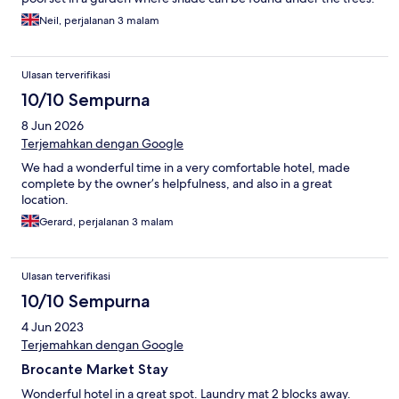
Breakfast was pleasant, on the terrace. Thoroughly enjoyed our
Neil, perjalanan 3 malam
stay.
Ulasan terverifikasi
10/10 Sempurna
8 Jun 2026
Terjemahkan dengan Google
We had a wonderful time in a very comfortable hotel, made
complete by the owner’s helpfulness, and also in a great
location.
Gerard, perjalanan 3 malam
Ulasan terverifikasi
10/10 Sempurna
4 Jun 2023
Terjemahkan dengan Google
Brocante Market Stay
Wonderful hotel in a great spot. Laundry mat 2 blocks away.