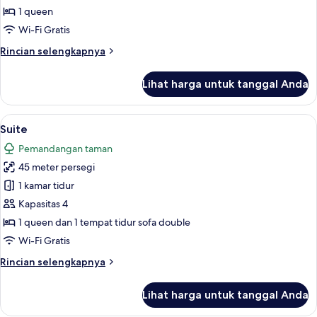
Double
1 queen
Premium
Wi-Fi Gratis
Rincian
Rincian selengkapnya
lebih
lanjut
Lihat harga untuk tanggal Anda
untuk
Kamar
Double
Lihat
Suite | Seprai premium, minibar, brank
5
Premium
Suite
semua
Pemandangan taman
foto
45 meter persegi
untuk
Suite
1 kamar tidur
Kapasitas 4
1 queen dan 1 tempat tidur sofa double
Wi-Fi Gratis
Rincian
Rincian selengkapnya
lebih
lanjut
Lihat harga untuk tanggal Anda
untuk
Suite