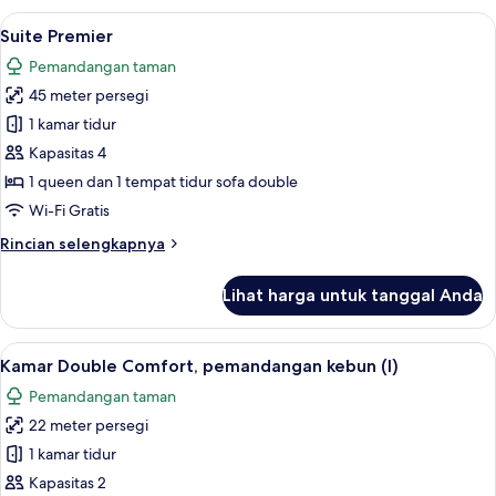
Lihat
Suite Premier | Seprai premium, miniba
5
Suite Premier
semua
Pemandangan taman
foto
45 meter persegi
untuk
Suite
1 kamar tidur
Premier
Kapasitas 4
1 queen dan 1 tempat tidur sofa double
Wi-Fi Gratis
Rincian
Rincian selengkapnya
lebih
lanjut
Lihat harga untuk tanggal Anda
untuk
Suite
Premier
Lihat
Kamar Double Comfort, pemandangan ke
4
Kamar Double Comfort, pemandangan kebun (I)
semua
Pemandangan taman
foto
22 meter persegi
untuk
Kamar
1 kamar tidur
Double
Kapasitas 2