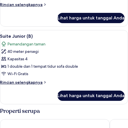
Rincian
Rincian selengkapnya
lebih
lanjut
Lihat harga untuk tanggal Anda
untuk
Garden
Suite
Lihat
Suite Junior (B) | Seprai premium, min
5
(G)
Suite Junior (B)
semua
Pemandangan taman
foto
40 meter persegi
untuk
Suite
Kapasitas 4
Junior
1 double dan 1 tempat tidur sofa double
(B)
Wi-Fi Gratis
Rincian
Rincian selengkapnya
lebih
lanjut
Lihat harga untuk tanggal Anda
untuk
Suite
Junior
Properti serupa
(B)
Hôtel la Magnaneraie
Le Prieur