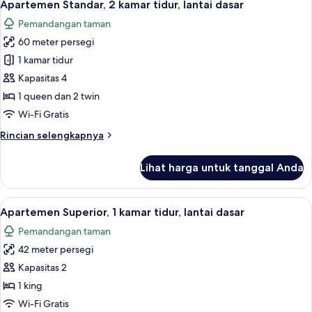
9
1
Apartemen Standar, 2 kamar tidur, lantai dasar
semua
kamar
Pemandangan taman
tidur,
foto
lantai
60 meter persegi
untuk
dasar
Apartemen
1 kamar tidur
Standar,
Kapasitas 4
2
1 queen dan 2 twin
kamar
Wi-Fi Gratis
tidur,
Rincian
Rincian selengkapnya
lantai
lebih
dasar
lanjut
Lihat harga untuk tanggal Anda
untuk
Apartemen
Standar,
Lihat
Apartemen Superior, 1 kamar tidur, lant
6
2
Apartemen Superior, 1 kamar tidur, lantai dasar
semua
kamar
Pemandangan taman
tidur,
foto
lantai
42 meter persegi
untuk
dasar
Apartemen
Kapasitas 2
Superior,
1 king
1
Wi-Fi Gratis