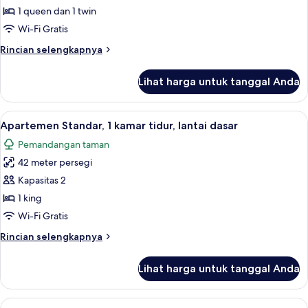
Standar,
1 queen dan 1 twin
lantai
Wi-Fi Gratis
dasar
Rincian
Rincian selengkapnya
lebih
lanjut
Lihat harga untuk tanggal Anda
untuk
Kamar
Twin
Lihat
Apartemen Standar, 1 kamar tidur, lant
6
Standar,
Apartemen Standar, 1 kamar tidur, lantai dasar
semua
lantai
Pemandangan taman
dasar
foto
42 meter persegi
untuk
Apartemen
Kapasitas 2
Standar,
1 king
1
Wi-Fi Gratis
kamar
Rincian
Rincian selengkapnya
tidur,
lebih
lantai
lanjut
Lihat harga untuk tanggal Anda
untuk
dasar
Apartemen
Standar,
Lihat
Brankas, meja kerja, kedap suara, dan 