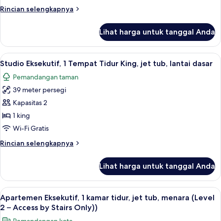
kamar
Rincian
Rincian selengkapnya
tidur,
lebih
lantai
lanjut
Lihat harga untuk tanggal Anda
untuk
dasar
Apartemen
Superior,
Lihat
Studio Eksekutif, 1 Tempat Tidur King, 
7
1
Studio Eksekutif, 1 Tempat Tidur King, jet tub, lantai dasar
semua
kamar
Pemandangan taman
tidur,
foto
lantai
39 meter persegi
untuk
dasar
Studio
Kapasitas 2
Eksekutif,
1 king
1
Wi-Fi Gratis
Tempat
Rincian
Rincian selengkapnya
Tidur
lebih
King,
lanjut
Lihat harga untuk tanggal Anda
untuk
jet
Studio
tub,
Eksekutif,
Lihat
Apartemen Eksekutif, 1 kamar tidur, jet
lantai
8
1
Apartemen Eksekutif, 1 kamar tidur, jet tub, menara (Level
semua
dasar
Tempat
2 – Access by Stairs Only))
Tidur
foto