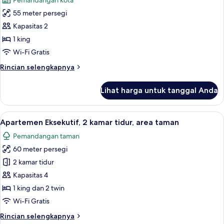
Pemandangan kota
King,
untuk
jet
55 meter persegi
Apartemen
tub,
Kapasitas 2
Eksekutif,
lantai
dasar
1
1 king
kamar
Wi-Fi Gratis
tidur,
Rincian
Rincian selengkapnya
jet
lebih
tub,
lanjut
Lihat harga untuk tanggal Anda
untuk
menara
Apartemen
(Level
Eksekutif,
Lihat
Apartemen Eksekutif, 2 kamar tidur, ar
2
10
1
Apartemen Eksekutif, 2 kamar tidur, area taman
semua
kamar
–
Pemandangan taman
tidur,
foto
Access
jet
60 meter persegi
untuk
by
tub,
Apartemen
2 kamar tidur
Stairs
menara
Eksekutif,
(Level
Kapasitas 4
Only))
2
2
1 king dan 2 twin
–
kamar
Wi-Fi Gratis
Access
tidur,
by
Rincian
Rincian selengkapnya
area
Stairs