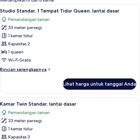
Menampilkan 8 dari 8 kamar
kamar
Lihat
Brankas, meja kerja, kedap suara, dan 
7
Studio Standar, 1 Tempat Tidur Queen, lantai dasar
semua
Pemandangan taman
foto
33 meter persegi
untuk
Studio
1 kamar tidur
Standar,
Kapasitas 2
1
1 queen
Tempat
Wi-Fi Gratis
Tidur
Rincian
Rincian selengkapnya
Queen,
lebih
lantai
lanjut
Lihat harga untuk tanggal Anda
dasar
untuk
Studio
Standar,
Lihat
Kamar Twin Standar, lantai dasar | Bra
8
1
Kamar Twin Standar, lantai dasar
semua
Tempat
Pemandangan taman
Tidur
foto
Queen,
33 meter persegi
untuk
lantai
Kamar
1 kamar tidur
dasar
Twin
Kapasitas 3