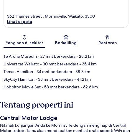
362 Thames Street , Morrinsville, Waikato, 3300
Lihat di peta
Peta
Yang ada di sekitar
Berkeliling
Restoran
Te Aroha Museum
- 27 mnt berkendara
- 28.2 km
Universitas Waikato
- 30 mnt berkendara
- 35.4 km
Taman Hamilton
- 34 mnt berkendara
- 38.3 km
SkyCity Hamilton
- 38 mnt berkendara
- 41.2 km
Hobbiton Movie Set
- 58 mnt berkendara
- 62.6 km
Tentang properti ini
Central Motor Lodge
Nikmati kunjungan Anda ke Morrinsville dengan menginap di Central
Motor Lodge. Tamu akan mendapatkan manfaat gratis seperti WiFi dan