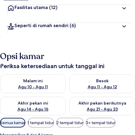
Fasilitas utama
(12)
Seperti di rumah sendiri
(6)
Opsi kamar
Periksa ketersediaan untuk tanggal ini
Periksa ketersediaan untuk malam ini Agu 10 - Agu 11
Periksa ketersediaan untuk be
Malam ini
Besok
Agu 10 - Agu 11
Agu 11 - Agu 12
Periksa ketersediaan untuk akhir pekan ini Agu 14 - Agu 16
Periksa ketersediaan untuk ak
Akhir pekan ini
Akhir pekan berikutnya
Agu 14 - Agu 16
Agu 21 - Agu 23
Filter
Semua kamar
1 tempat tidur
2 tempat tidur
3+ tempat tidur
tersedia
untuk