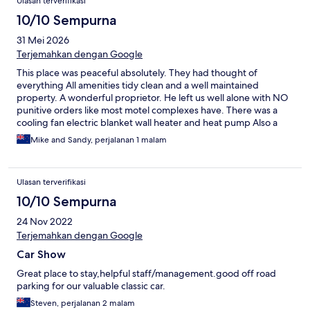
Ulasan terverifikasi
10/10 Sempurna
31 Mei 2026
Terjemahkan dengan Google
This place was peaceful absolutely. They had thought of
everything All amenities tidy clean and a well maintained
property. A wonderful proprietor. He left us well alone with NO
punitive orders like most motel complexes have. There was a
cooling fan electric blanket wall heater and heat pump Also a
bathroom heater and fan. The shower was excellent Thanku for
Mike and Sandy, perjalanan 1 malam
a relaxing restful peaceful and most pleasant stay. ( We hope to
return again very soon!)
Ulasan terverifikasi
10/10 Sempurna
24 Nov 2022
Terjemahkan dengan Google
Car Show
Great place to stay,helpful staff/management.good off road
parking for our valuable classic car.
Steven, perjalanan 2 malam