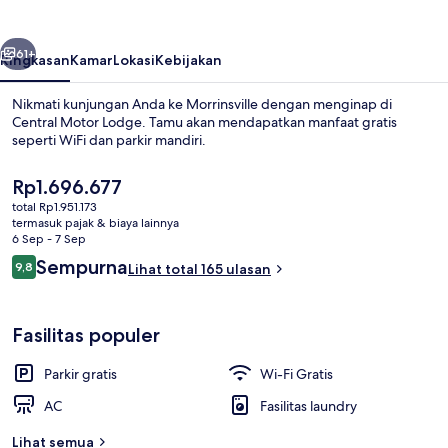
belumnya
Berikutnya
61+
Ringkasan
Kamar
Lokasi
Kebijakan
Nikmati kunjungan Anda ke Morrinsville dengan menginap di
Central Motor Lodge. Tamu akan mendapatkan manfaat gratis
seperti WiFi dan parkir mandiri.
Harga
Rp1.696.677
saat
total Rp1.951.173
ini
termasuk pajak & biaya lainnya
Rp1.696.677
6 Sep - 7 Sep
Ulasan
Sempurna
9,8
Lihat total 165 ulasan
Bagian depan properti
9,8 dari 10
Fasilitas populer
Parkir gratis
Wi-Fi Gratis
AC
Fasilitas laundry
Lihat semua