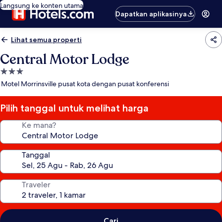
Langsung ke konten utama
Dapatkan aplikasinya
Lihat semua properti
Central Motor Lodge
Properti
bintang
Motel Morrinsville pusat kota dengan pusat konferensi
3.0
Pilih tanggal untuk melihat harga
Ke mana?
Tanggal
Traveler
Cari