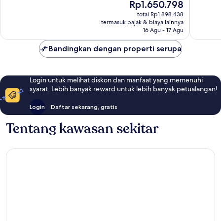
Harga
Rp1.650.798
86
766
sekarang
total Rp1.898.438
ulasan
ulasan
Rp1.650.798
termasuk pajak & biaya lainnya
16 Agu - 17 Agu
Bandingkan dengan properti serupa
Login untuk melihat diskon dan manfaat yang memenuhi
syarat. Lebih banyak reward untuk lebih banyak petualangan!
Login
Daftar sekarang, gratis
Tentang kawasan sekitar