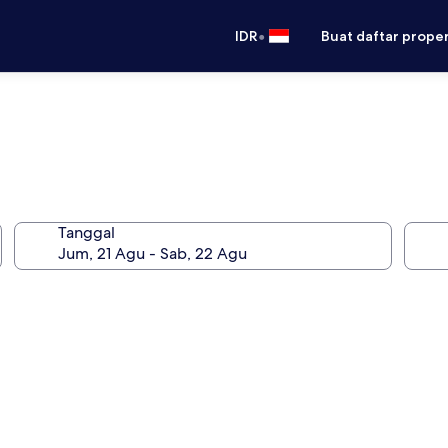
•
IDR
Buat daftar prope
Tanggal