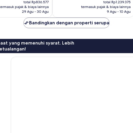
sekarang
sekarang
ulasan
total Rp836.577
total Rp1.239.375
Rp725.881
Rp1.075.380
termasuk pajak & biaya lainnya
termasuk pajak & biaya lainnya
29 Agu - 30 Agu
9 Agu - 10 Agu
Bandingkan dengan properti serupa
faat yang memenuhi syarat. Lebih
etualangan!