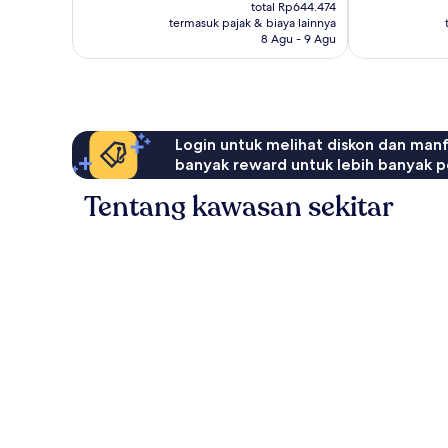
sekarang
ulasan
223
total Rp644.474
Rp559.197
termasuk pajak & biaya lainnya
ulasan
8 Agu - 9 Agu
Login untuk melihat diskon dan man
banyak reward untuk lebih banyak p
Tentang kawasan sekitar