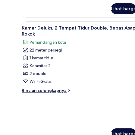
lanjut
Lihat harg
untuk
Kamar
Lihat
Kamar Deluks, 2 Tempat Tidur Do
3
Kamar Deluks, 2 Tempat Tidur Double, Bebas Asa
semua
Rokok
foto
Pemandangan kota
untuk
22 meter persegi
Kamar
1 kamar tidur
Deluks,
2
Kapasitas 2
Tempat
2 double
Tidur
Wi-Fi Gratis
Double,
Rincian
Rincian selengkapnya
Bebas
lebih
Asap
lanjut
untuk
Rokok
Kamar
Deluks,
2
Tempat
Lihat harg
Tidur