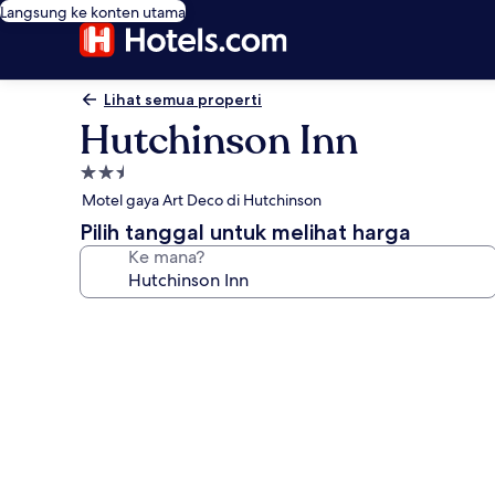
Langsung ke konten utama
Lihat semua properti
Hutchinson Inn
Properti
bintang
Motel gaya Art Deco di Hutchinson
2.5
Pilih tanggal untuk melihat harga
Ke mana?
Galeri
foto
untuk
Hutchinson
Inn