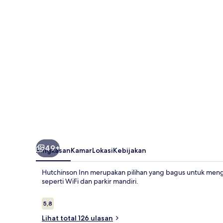
49+
Ringkasan
Kamar
Lokasi
Kebijakan
Hutchinson Inn merupakan pilihan yang bagus untuk meng
seperti WiFi dan parkir mandiri.
Ulasan
5,8
5,8 dari 10
Lihat total 126 ulasan