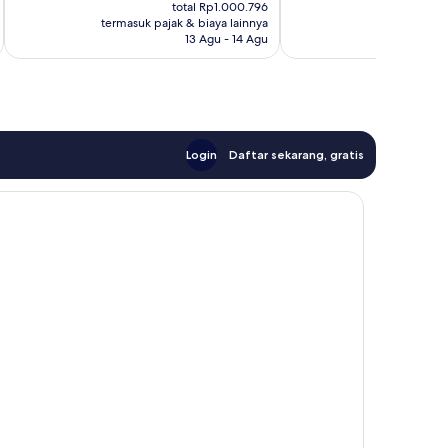
sekarang
se
ulasan
ulasan
total Rp1.000.796
Rp868.369
Rp
termasuk pajak & biaya lainnya
termasuk paj
13 Agu - 14 Agu
Login
Daftar sekarang, gratis