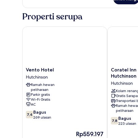
Double,
Bebas
Properti serupa
Asap
Rokok
Vento Hotel
Coratel Inn &
Vento
Coratel
Vento Hotel
Coratel Inn
Hotel
Inn
Hutchinson
Hutchinson
Hutchinson
&
Hutchinson
Ramah hewan
Suites
peliharaan
by
Kolam renan
Parkir gratis
Gratis Sarap
Jasper
Wi-Fi Gratis
Transportasi
Hutchinson
AC
Ramah hewa
Hutchinson
peliharaan
7.4
Bagus
7,4
dari
269 ulasan
7.8
Bagus
7,8
10,
dari
223 ulasan
Bagus,
10,
Harga
Rp559.197
269
Bagus,