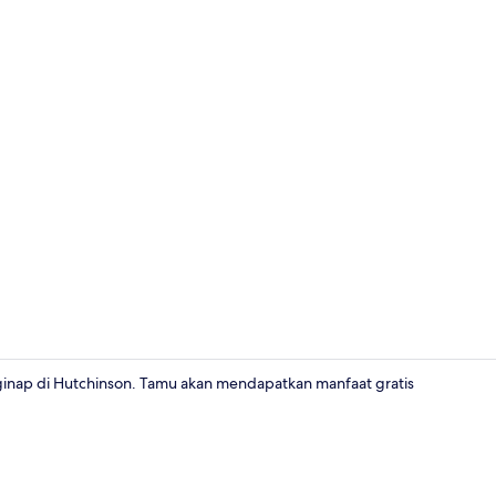
Meja kerja, s
inap di Hutchinson. Tamu akan mendapatkan manfaat gratis
Eksterior