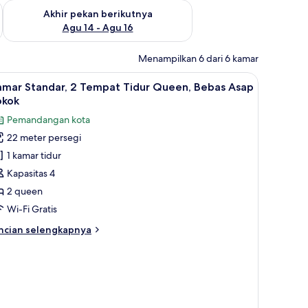
n ini Agu 7 - Agu 9
Periksa ketersediaan untuk akhir pekan berikutnya Agu 14 - A
Akhir pekan berikutnya
Agu 14 - Agu 16
Menampilkan 6 dari 6 kamar
ihat
Shower dan handuk
2
amar Standar, 2 Tempat Tidur Queen, Bebas Asap
emua
okok
oto
Pemandangan kota
ntuk
22 meter persegi
amar
1 kamar tidur
tandar,
Kapasitas 4
empat
2 queen
idur
Wi-Fi Gratis
ueen,
ncian
ncian selengkapnya
ebas
bih
sap
njut
tuk
okok
amar
andar,