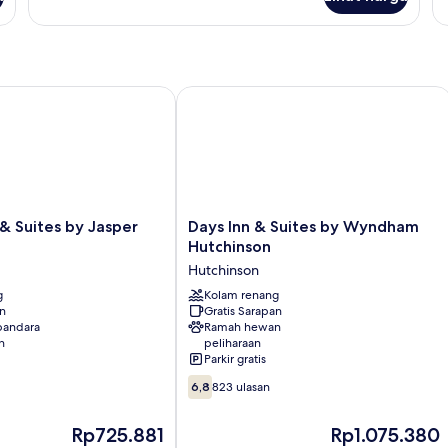
un
King,
K
Bebas
Asap
Rokok
 Suites by Jasper Hutchinson
Days Inn & Suites by Wyndham Hutch
Days
 & Suites by Jasper
Days Inn & Suites by Wyndham
Inn
Hutchinson
&
Hutchinson
Suites
g
by
Kolam renang
an
Gratis Sarapan
Wyndham
 bandara
Ramah hewan
Hutchinson
n
peliharaan
Hutchinson
Parkir gratis
6.8
6,8
823 ulasan
dari
10,
Harga
Harga
Rp725.881
Rp1.075.380
823