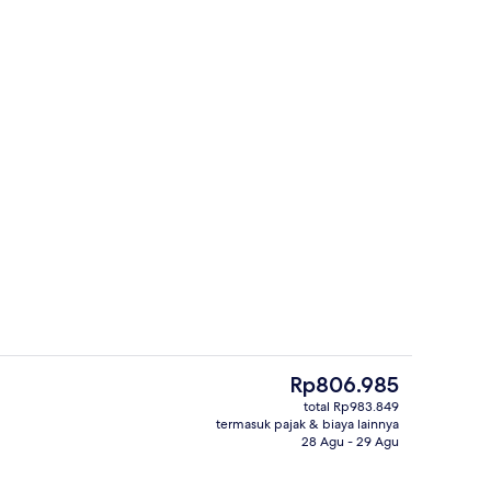
etrika/meja setrika, Wi-Fi gratis, dan seprai linen
Eksterior
Harga
Rp806.985
saat
total Rp983.849
ini
termasuk pajak & biaya lainnya
Ruang laundry
Rp806.985
28 Agu - 29 Agu