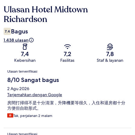
Ulasan Hotel Midtown
Ulasan
Richardson
Bagus
7,4
1.438 ulasan
7,4
7,2
7,8
Kebersihan
Fasilitas
Staf & layanan
Ulasan
Ulasan terverifikasi
8/10 Sangat bagus
2 Agu 2026
Terjemahkan dengan Google
房間打掃得不是十分清潔，升降機要等很久，入住和退房都十分
方便但自助形式。
Tak, perjalanan 2 malam
Ulasan terverifikasi