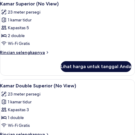
Lihat
5
Kamar Superior (No View)
semua
23 meter persegi
foto
1 kamar tidur
untuk
Kamar
Kapasitas 5
Superior
2 double
(No
Wi-Fi Gratis
View)
Rincian
Rincian selengkapnya
lebih
lanjut
Lihat harga untuk tanggal Anda
untuk
Kamar
Superior
Lihat
Kamar Double Superior (No View) | Fas
7
(No
Kamar Double Superior (No View)
semua
View)
23 meter persegi
foto
1 kamar tidur
untuk
Kamar
Kapasitas 3
Double
1 double
Superior
Wi-Fi Gratis
(No
Rincian
Rincian selengkapnya