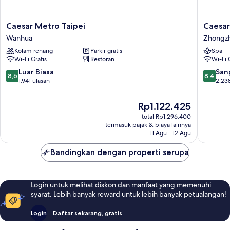
Caesar
Caesar
Caesar Metro Taipei
Caesar
Metro
Park
Wanhua
Zhongz
Taipei
Hotel
Kolam renang
Parkir gratis
Spa
Wanhua
Taipei
Wi-Fi Gratis
Restoran
Wi-Fi 
Zhongz
8.6
8.4
Luar Biasa
San
8,6
8,4
dari
dari
1.941 ulasan
2.23
10,
10,
Luar
Sangat
Harga
Rp1.122.425
Biasa,
Baik,
sekarang
total Rp1.296.400
1.941
2.238
Rp1.122.425
termasuk pajak & biaya lainnya
ulasan
ulasan
11 Agu - 12 Agu
Bandingkan dengan properti serupa
Login untuk melihat diskon dan manfaat yang memenuhi
syarat. Lebih banyak reward untuk lebih banyak petualangan!
Login
Daftar sekarang, gratis