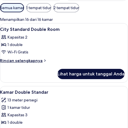
Filter
Semua kamar
1 tempat tidur
2 tempat tidur
tersedia
untuk
Menampilkan 16 dari 16 kamar
kamar
Lihat
Seprai premium, brankas, Wi-Fi gratis,
4
City Standard Double Room
semua
Kapasitas 2
foto
1 double
untuk
City
Wi-Fi Gratis
Standard
Rincian
Rincian selengkapnya
Double
lebih
lanjut
Room
Lihat harga untuk tanggal Anda
untuk
City
Standard
Lihat
Kamar Double Standar | Seprai premium
8
Double
Kamar Double Standar
semua
Room
13 meter persegi
foto
1 kamar tidur
untuk
Kamar
Kapasitas 3
Double
1 double