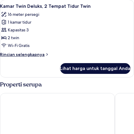
Lihat
Seprai premium, brankas, Wi-Fi gratis,
4
Elite,
Kamar Twin Deluks, 2 Tempat Tidur Twin
semua
tanpa
16 meter persegi
jendela
foto
1 kamar tidur
untuk
Kamar
Kapasitas 3
Twin
2 twin
Deluks,
Wi-Fi Gratis
2
Rincian
Rincian selengkapnya
Tempat
lebih
Tidur
lanjut
Lihat harga untuk tanggal Anda
untuk
Twin
Kamar
Twin
Properti serupa
Deluks,
2
Caesar Metro Taipei
Caesar P
Tempat
Tidur
Twin