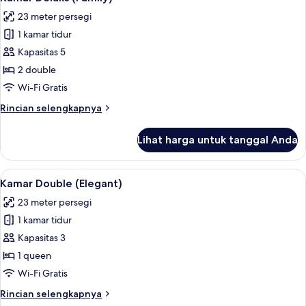
semua
pemandangan
23 meter persegi
kota
foto
1 kamar tidur
untuk
Kamar
Kapasitas 5
Deluks
2 double
(Family)
Wi-Fi Gratis
Rincian
Rincian selengkapnya
lebih
lanjut
Lihat harga untuk tanggal Anda
untuk
Kamar
Deluks
Lihat
Kamar Double (Elegant) | Seprai premiu
9
(Family)
Kamar Double (Elegant)
semua
23 meter persegi
foto
1 kamar tidur
untuk
Kamar
Kapasitas 3
Double
1 queen
(Elegant)
Wi-Fi Gratis
Rincian
Rincian selengkapnya
lebih