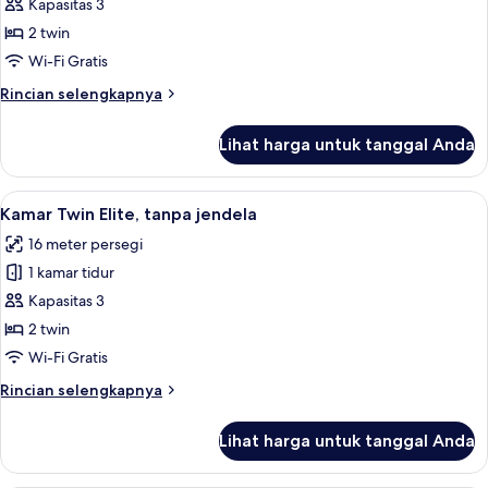
Kamar
Kapasitas 3
Twin
2 twin
Superior,
Wi-Fi Gratis
2
Rincian
Rincian selengkapnya
Tempat
lebih
Tidur
lanjut
Lihat harga untuk tanggal Anda
untuk
Twin
Kamar
Twin
Lihat
Kamar Twin Elite, tanpa jendela | Sepra
4
Superior,
Kamar Twin Elite, tanpa jendela
semua
2
16 meter persegi
Tempat
foto
Tidur
1 kamar tidur
untuk
Twin
Kamar
Kapasitas 3
Twin
2 twin
Elite,
Wi-Fi Gratis
tanpa
Rincian
Rincian selengkapnya
jendela
lebih
lanjut
Lihat harga untuk tanggal Anda
untuk
Kamar
Twin