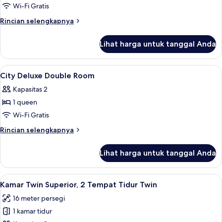
Superior
Wi-Fi Gratis
Double
Rincian
Rincian selengkapnya
Room
lebih
lanjut
Lihat harga untuk tanggal Anda
untuk
Superior
Double
Lihat
Seprai premium, brankas, Wi-Fi gratis,
8
Room
City Deluxe Double Room
semua
Kapasitas 2
foto
1 queen
untuk
City
Wi-Fi Gratis
Deluxe
Rincian
Rincian selengkapnya
Double
lebih
lanjut
Room
Lihat harga untuk tanggal Anda
untuk
City
Deluxe
Lihat
Seprai premium, brankas, Wi-Fi gratis,
4
Double
Kamar Twin Superior, 2 Tempat Tidur Twin
semua
Room
16 meter persegi
foto
1 kamar tidur
untuk