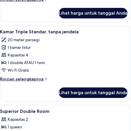
View)
lebih
lanjut
Lihat harga untuk tanggal Anda
untuk
Kamar
Double
Lihat
Kamar Triple Standar, tanpa jendela | 
6
Superior
Kamar Triple Standar, tanpa jendela
semua
(No
20 meter persegi
View)
foto
1 kamar tidur
untuk
Kamar
Kapasitas 4
Triple
1 double ATAU 1 twin
Standar,
Wi-Fi Gratis
tanpa
Rincian
Rincian selengkapnya
jendela
lebih
lanjut
Lihat harga untuk tanggal Anda
untuk
Kamar
Triple
Lihat
Seprai premium, brankas, Wi-Fi gratis,
8
Standar,
Superior Double Room
semua
tanpa
Kapasitas 2
jendela
foto
1 queen
untuk