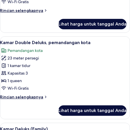
Standar
Wi-Fi Gratis
Rincian
Rincian selengkapnya
lebih
lanjut
Lihat harga untuk tanggal Anda
untuk
Kamar
Double
Lihat
Kamar Double Deluks, pemandangan kot
8
Standar
Kamar Double Deluks, pemandangan kota
semua
Pemandangan kota
foto
23 meter persegi
untuk
Kamar
1 kamar tidur
Double
Kapasitas 3
Deluks,
1 queen
pemandangan
Wi-Fi Gratis
kota
Rincian
Rincian selengkapnya
lebih
lanjut
Lihat harga untuk tanggal Anda
untuk
Kamar
Double
Lihat
Kamar Deluks (Family) | Seprai premium
10
Deluks,
Kamar Deluks (Family)