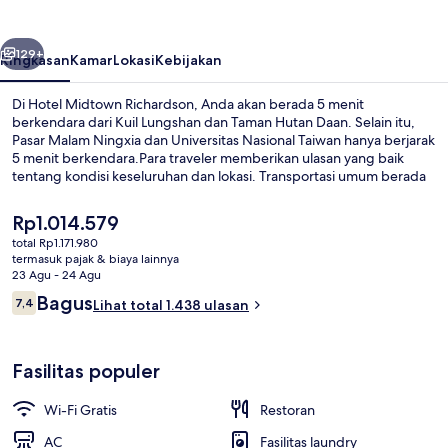
belumnya
Berikutnya
129+
Ringkasan
Kamar
Lokasi
Kebijakan
Di Hotel Midtown Richardson, Anda akan berada 5 menit
berkendara dari Kuil Lungshan dan Taman Hutan Daan. Selain itu,
Pasar Malam Ningxia dan Universitas Nasional Taiwan hanya berjarak
5 menit berkendara.Para traveler memberikan ulasan yang baik
tentang kondisi keseluruhan dan lokasi. Transportasi umum berada
tidak jauh: Stasiun Ximen berjarak 2 menit dan Stasiun MRT Beimen
berjarak 10 menit.
Harga
Rp1.014.579
saat
total Rp1.171.980
ini
termasuk pajak & biaya lainnya
Bagian depan properti
Rp1.014.579
23 Agu - 24 Agu
Ulasan
Bagus
7,4
Lihat total 1.438 ulasan
7,4 dari 10
Fasilitas populer
Wi-Fi Gratis
Restoran
AC
Fasilitas laundry