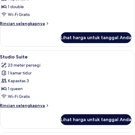
Double,
1 double
tanpa
Wi-Fi Gratis
jendela
Rincian
Rincian selengkapnya
lebih
lanjut
Lihat harga untuk tanggal Anda
untuk
Kamar
Double,
Lihat
Studio Suite | Seprai premium, brankas,
15
tanpa
Studio Suite
semua
jendela
23 meter persegi
foto
1 kamar tidur
untuk
Studio
Kapasitas 3
Suite
1 queen
Wi-Fi Gratis
Rincian
Rincian selengkapnya
lebih
lanjut
Lihat harga untuk tanggal Anda
untuk
Studio
Suite
Kamar Superior (No View) | Seprai prem