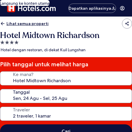
Langsung ke konten utama
Dapatkan aplikasinya
Lihat semua properti
Hotel Midtown Richardson
Properti
bintang
Hotel dengan restoran, di dekat Kuil Lungshan
4.0
Pilih tanggal untuk melihat harga
Ke mana?
Tanggal
Traveler
Cari