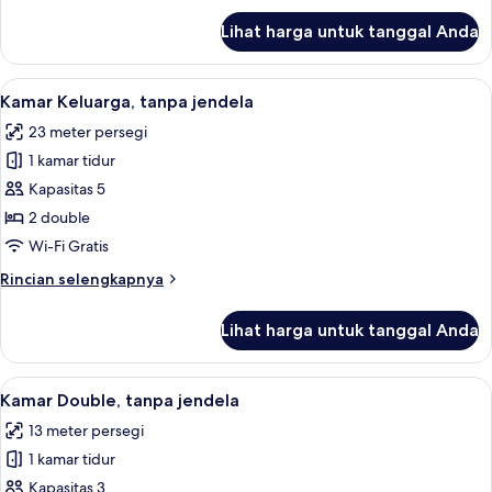
lanjut
Lihat harga untuk tanggal Anda
untuk
Kamar
Double
Lihat
Kamar Keluarga, tanpa jendela | Seprai
7
(Elegant)
Kamar Keluarga, tanpa jendela
semua
23 meter persegi
foto
1 kamar tidur
untuk
Kamar
Kapasitas 5
Keluarga,
2 double
tanpa
Wi-Fi Gratis
jendela
Rincian
Rincian selengkapnya
lebih
lanjut
Lihat harga untuk tanggal Anda
untuk
Kamar
Keluarga,
Lihat
Kamar Double, tanpa jendela | Seprai p
9
tanpa
Kamar Double, tanpa jendela
semua
jendela
13 meter persegi
foto
1 kamar tidur
untuk
Kamar
Kapasitas 3