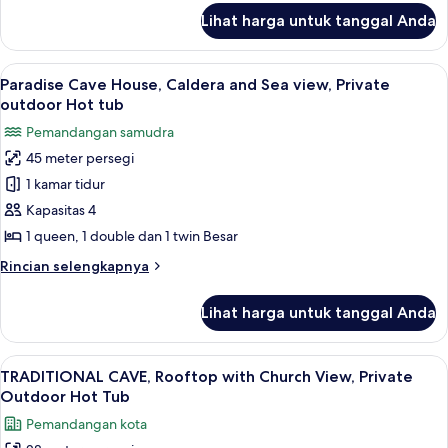
City
Spa
lanjut
Lihat harga untuk tanggal Anda
baths
untuk
and
Helios
Sunset
Cave
Lihat
Teras/patio
view
30
House,
Paradise Cave House, Caldera and Sea view, Private
semua
Panoramic
outdoor Hot tub
Sea,
foto
Pemandangan samudra
City
untuk
and
45 meter persegi
Paradise
Sunset
1 kamar tidur
Cave
view
House,
Kapasitas 4
Caldera
1 queen, 1 double dan 1 twin Besar
and
Rincian
Rincian selengkapnya
Sea
lebih
view,
lanjut
Lihat harga untuk tanggal Anda
untuk
Private
Paradise
outdoor
Cave
Lihat
Teras/patio
Hot
40
House,
TRADITIONAL CAVE, Rooftop with Church View, Private
semua
Caldera
tub
Outdoor Hot Tub
and
foto
Pemandangan kota
Sea
untuk
view,