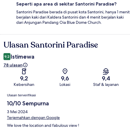
Seperti apa area di sekitar Santorini Paradise?
Santorini Paradise berada di pusat kota Santorini, hanya 1 menit
berjalan kaki dari Kaldera Santorini dan 4 menit berjalan kaki
dari Anjungan Pandang Oia Blue Dome Church.
Ulasan Santorini Paradise
Ulasan
Istimewa
9,2
78 ulasan
9,2
9,6
9,4
Kebersihan
Lokasi
Staf & layanan
Ulasan
Ulasan terverifikasi
10/10 Sempurna
3 Mei 2024
Terjemahkan dengan Google
We love the location and fabulous view !