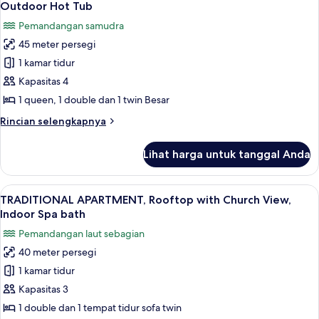
semua
Sea,
Hot
Outdoor Hot Tub
City
foto
Tub
Pemandangan samudra
and
untuk
Sunset
45 meter persegi
Paradise
view,
1 kamar tidur
Cave
Private
Outdoor
House,
Kapasitas 4
Hot
Caldera,City
1 queen, 1 double dan 1 twin Besar
Tub
and
Rincian
Rincian selengkapnya
Sea
lebih
View,
lanjut
Lihat harga untuk tanggal Anda
untuk
Private
Paradise
Outdoor
Cave
Lihat
Perlengkapan mandi gratis, pengerin
Hot
49
House,
TRADITIONAL APARTMENT, Rooftop with Church View,
semua
Caldera,City
Tub
Indoor Spa bath
and
foto
Pemandangan laut sebagian
Sea
untuk
View,
40 meter persegi
TRADITIONAL
Private
1 kamar tidur
APARTMENT,
Outdoor
Hot
Rooftop
Kapasitas 3
Tub
with
1 double dan 1 tempat tidur sofa twin