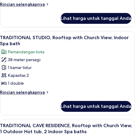
Church
Rincian
Rincian selengkapnya
View,
lebih
Indoor
lanjut
Lihat harga untuk tanggal Anda
untuk
Spa
TRADITIONAL
bath
APARTMENT,
Lihat
Perlengkapan mandi gratis, pengerin
50
Rooftop
TRADITIONAL STUDIO, Rooftop with Church View, Indoor
semua
with
Spa bath
Church
foto
Pemandangan kota
View,
untuk
Indoor
38 meter persegi
TRADITIONAL
Spa
1 kamar tidur
STUDIO,
bath
Rooftop
Kapasitas 2
with
1 double
Church
Rincian
Rincian selengkapnya
View,
lebih
Indoor
lanjut
Lihat harga untuk tanggal Anda
untuk
Spa
TRADITIONAL
bath
STUDIO,
Lihat
Teras/patio
50
Rooftop
TRADITIONAL CAVE RESIDENCE, Rooftop with Church View,
semua
with
1 Outdoor Hot tub, 2 Indoor Spa baths