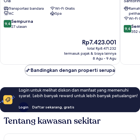
Oía
Santorin
Oia
Santorin
Transportasi bandara
Wi-Fi Gratis
Ramah
-
AC
Spa
peliha
an
Wi-Fi 
Iconic
9.4
Sempurna
9,4
9.4
Collection
Sem
dari
27 ulasan
9,4
dari
Oía
352 
10,
10,
Sempurna,
Harga
Rp7.423.001
Sempur
27
sekarang
352
total Rp8.471.232
ulasan
Rp7.423.001
termasuk pajak & biaya lainnya
ulasan
8 Agu - 9 Agu
Bandingkan dengan properti serupa
Login untuk melihat diskon dan manfaat yang memenuhi
syarat. Lebih banyak reward untuk lebih banyak petualangan!
Login
Daftar sekarang, gratis
Tentang kawasan sekitar