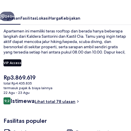
belumnya
Berikutnya
240+
Ringkasan
Fasilitas
Lokasi
Harga
Kebijakan
Apartemen ini memiliki teras rooftop dan berada hanya beberapa
langkah dari Kaldera Santorini dan Kastil Oia. Tamu yang ingin tetap
aktif dapat mencoba jalur hiking/sepeda, scuba diving, dan
bersnorkel di sekitar properti, serta sarapan ambil sendiri gratis
yang tersedia setiap hari antara pukul 08.00 dan 10.00. Dapur kecil,
balkon atau patio berperabot, dan bantalan ekstra lembut
merupakan keunggulan lainnya.
VIP Access
Harga
Rp3.869.619
Eksterior
saat
total Rp4.435.835
ini
termasuk pajak & biaya lainnya
Rp3.869.619
22 Agu - 23 Agu
Ulasan
Istimewa
9,2
Lihat total 78 ulasan
9,2 dari 10
Fasilitas populer