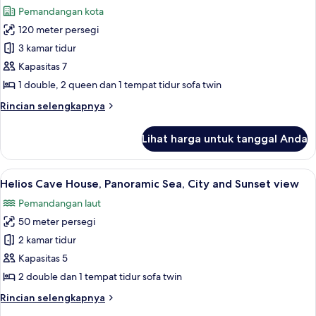
Church
foto
Pemandangan kota
View,
untuk
Indoor
120 meter persegi
TRADITIONAL
Spa
3 kamar tidur
CAVE
bath
RESIDENCE,
Kapasitas 7
Rooftop
1 double, 2 queen dan 1 tempat tidur sofa twin
with
Rincian
Rincian selengkapnya
Church
lebih
View,
lanjut
Lihat harga untuk tanggal Anda
untuk
1
TRADITIONAL
Outdoor
CAVE
Lihat
Teras/patio
Hot
50
RESIDENCE,
Helios Cave House, Panoramic Sea, City and Sunset view
semua
Rooftop
tub,
Pemandangan laut
with
foto
2
Church
50 meter persegi
untuk
Indoor
View,
Helios
2 kamar tidur
Spa
1
Cave
Outdoor
Kapasitas 5
baths
Hot
House,
2 double dan 1 tempat tidur sofa twin
tub,
Panoramic
2
Rincian
Rincian selengkapnya
Sea,
Indoor
lebih