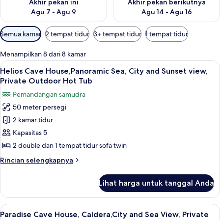
Akhir pekan ini
Akhir pekan berikutnya
Agu 7 - Agu 9
Agu 14 - Agu 16
Filter
Semua kamar
2 tempat tidur
3+ tempat tidur
1 tempat tidur
tersedia
untuk
Menampilkan 8 dari 8 kamar
kamar
Lihat
Teras/patio
50
Helios Cave House,Panoramic Sea, City and Sunset view,
semua
Private Outdoor Hot Tub
foto
Pemandangan samudra
untuk
50 meter persegi
Helios
2 kamar tidur
Cave
House,Panoramic
Kapasitas 5
Sea,
2 double dan 1 tempat tidur sofa twin
City
Rincian
Rincian selengkapnya
and
lebih
Sunset
lanjut
Lihat harga untuk tanggal Anda
untuk
view,
Helios
Private
Cave
Lihat
Teras/patio
Outdoor
41
House,Panoramic
Paradise Cave House, Caldera,City and Sea View, Private