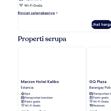
foto
Wi-Fi Gratis
untuk
Kamar
Rincian
Rincian selengkapnya
lebih
lanjut
Lihat harg
untuk
Kamar
Properti serupa
Marzon Hotel Kalibo
GQ Plaza
Marzon
GQ
Marzon Hotel Kalibo
GQ Plaza
Hotel
Plaza
Estancia
Barangay Pob
Kalibo
Barangay
Spa
Transportasi
Estancia
Poblacion
Transportasi bandara
Parkir gratis
Parkir gratis
Wi-Fi Gratis
Wi-Fi Gratis
Restoran