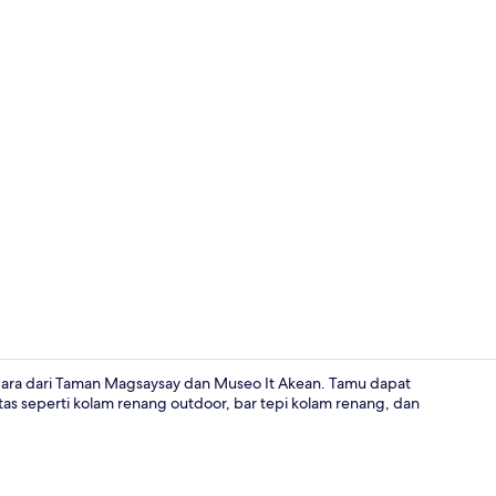
Melayani sa
ndara dari Taman Magsaysay dan Museo It Akean. Tamu dapat
litas seperti kolam renang outdoor, bar tepi kolam renang, dan
Kolam renan