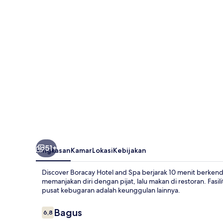
and
Spa
51+
Ringkasan
Kamar
Lokasi
Kebijakan
Discover Boracay Hotel and Spa berjarak 10 menit berke
memanjakan diri dengan pijat, lalu makan di restoran. Fasi
pusat kebugaran adalah keunggulan lainnya.
Ulasan
Bagus
6,8
6,8 dari 10