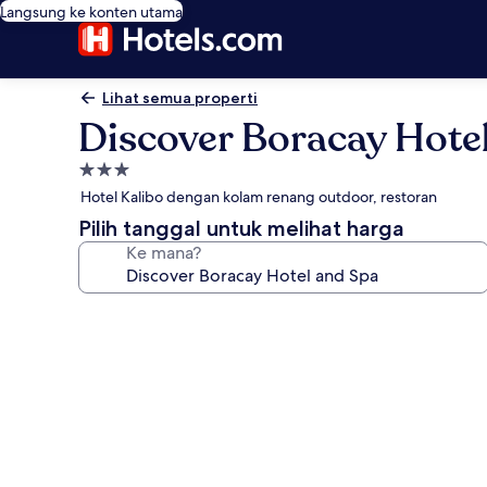
Langsung ke konten utama
Lihat semua properti
Discover Boracay Hote
Properti
bintang
Hotel Kalibo dengan kolam renang outdoor, restoran
3.0
Pilih tanggal untuk melihat harga
Ke mana?
Galeri
foto
untuk
Discover
Boracay
Hotel