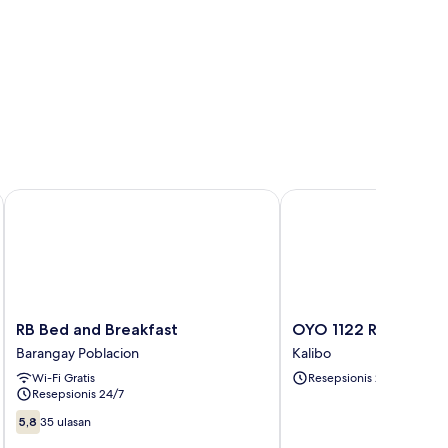
RB Bed and Breakfast
OYO 1122 Ranchotel Ak
RB
OYO
RB Bed and Breakfast
OYO 1122 Ranchotel 
Bed
1122
Barangay Poblacion
Kalibo
and
Ranchotel
Wi-Fi Gratis
Resepsionis 24/7
Breakfast
Aklan
Resepsionis 24/7
Barangay
Kalibo
Poblacion
5.8
5,8
35 ulasan
dari