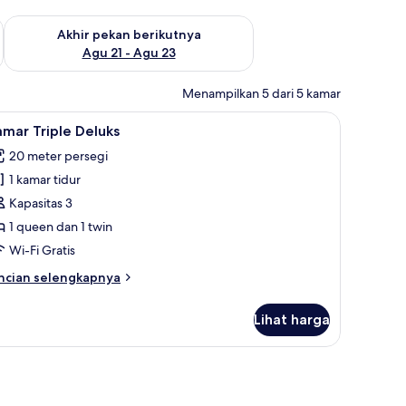
 ini Agu 14 - Agu 16
Periksa ketersediaan untuk akhir pekan berikutnya Agu 21 - A
Akhir pekan berikutnya
Agu 21 - Agu 23
Menampilkan 5 dari 5 kamar
erja, ruang kerja ramah laptop, dan tirai kedap cahaya
ihat
Kamar Triple Deluks | Minibar, meja kerja, ru
14
mar Triple Deluks
emua
20 meter persegi
oto
1 kamar tidur
ntuk
amar
Kapasitas 3
riple
1 queen dan 1 twin
eluks
Wi-Fi Gratis
ncian
ncian selengkapnya
bih
njut
Lihat harga
tuk
amar
iple
 laptop, dan tirai kedap cahaya
luks