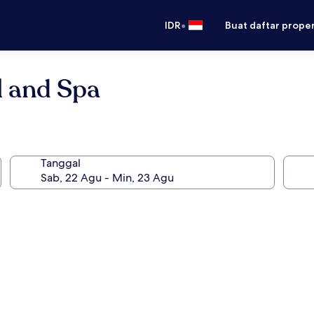
•
IDR
Buat daftar prope
l and Spa
Tanggal