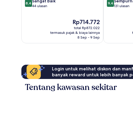
8.4
9.4
Sangat Baik
Sempurn
8,4
9,4
dari
dari
44 ulasan
131 ulasan
10,
10,
Sangat
Sempurna,
Harga
Rp714.772
Baik,
131
sekarang
44
ulasan
total Rp872.022
Rp714.772
ulasan
termasuk pajak & biaya lainnya
8 Sep - 9 Sep
Login untuk melihat diskon dan man
banyak reward untuk lebih banyak p
Tentang kawasan sekitar