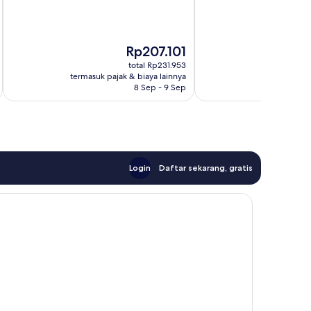
10,
35
ulasan
Harga
Rp207.101
sekarang
total Rp231.953
Rp207.101
termasuk pajak & biaya lainnya
8 Sep - 9 Sep
Login
Daftar sekarang, gratis