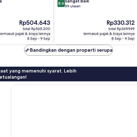
8.4
a
Sangat Baik
8,4
dari
59 ulasan
10,
Sangat
Harga
Harga
Rp504.643
Rp330.312
Baik,
sekarang
sekarang
59
total Rp565.200
total Rp369.949
Rp504.643
Rp330.312
ulasan
termasuk pajak & biaya lainnya
termasuk pajak & biaya lainnya
8 Sep - 9 Sep
8 Sep - 9 Sep
Bandingkan dengan properti serupa
faat yang memenuhi syarat. Lebih
etualangan!