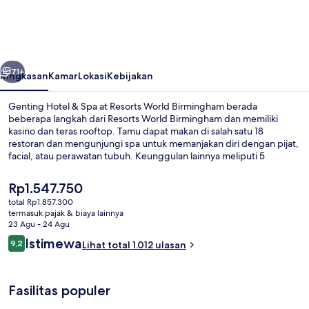
&
Spa
at
belumnya
Berikutnya
Resorts
71+
Ringkasan
Kamar
Lokasi
Kebijakan
World
Genting Hotel & Spa at Resorts World Birmingham berada
Birmingham
beberapa langkah dari Resorts World Birmingham dan memiliki
kasino dan teras rooftop. Tamu dapat makan di salah satu 18
restoran dan mengunjungi spa untuk memanjakan diri dengan pijat,
facial, atau perawatan tubuh. Keunggulan lainnya meliputi 5
bar/lounge, kolam renang indoor, dan klub kesehatan. Staf dan
sarapan mendapatkan nilai yang bagus dari para traveler.
Harga
Rp1.547.750
saat
total Rp1.857.300
ini
termasuk pajak & biaya lainnya
Restoran
Rp1.547.750
23 Agu - 24 Agu
Ulasan
Istimewa
9,2
Lihat total 1.012 ulasan
9,2 dari 10
Fasilitas populer