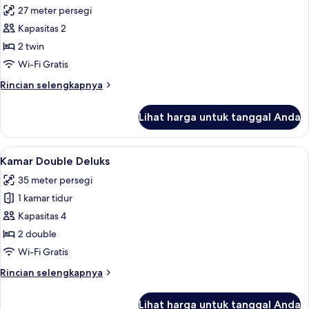
Tempat
27 meter persegi
Tidur
foto
Double,
Kapasitas 2
untuk
akses
Kamar
2 twin
difabel
Twin
Wi-Fi Gratis
Khas,
Rincian
Rincian selengkapnya
2
lebih
Tempat
lanjut
Lihat harga untuk tanggal Anda
untuk
Tidur
Kamar
Twin
Twin
Lihat
Kamar Double Deluks | Brankas, meja k
2
Khas,
Kamar Double Deluks
semua
2
35 meter persegi
Tempat
foto
Tidur
1 kamar tidur
untuk
Twin
Kamar
Kapasitas 4
Double
2 double
Deluks
Wi-Fi Gratis
Rincian
Rincian selengkapnya
lebih
lanjut
Lihat harga untuk tanggal Anda
untuk