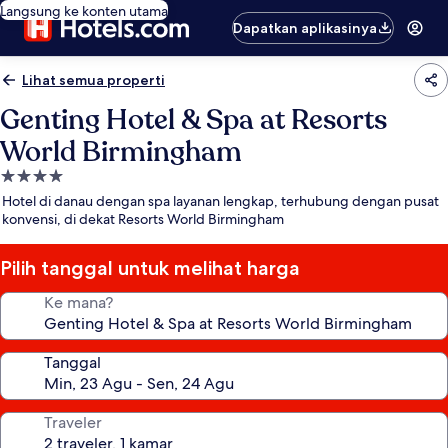
Langsung ke konten utama
Dapatkan aplikasinya
Lihat semua properti
Genting Hotel & Spa at Resorts
World Birmingham
Properti
bintang
Hotel di danau dengan spa layanan lengkap, terhubung dengan pusat
4.0
konvensi, di dekat Resorts World Birmingham
Pilih tanggal untuk melihat harga
Ke mana?
Tanggal
Traveler