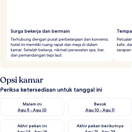
Surga bekerja dan bermain
Tempa
Terhubung dengan pusat perbelanjaan dan konvensi,
Petualan
hotel ini memiliki ruang rapat dan meja di dalam
kafe, da
kamar. Setelah bekerja, nikmati perawatan spa, bar,
sarapan 
dan pemandangan tepi laut.
Opsi kamar
Periksa ketersediaan untuk tanggal ini
Periksa ketersediaan untuk malam ini Agu 9 - Agu 10
Periksa ketersediaan untuk be
Malam ini
Besok
Agu 9 - Agu 10
Agu 10 - Agu 11
Periksa ketersediaan untuk akhir pekan ini Agu 14 - Agu 16
Periksa ketersediaan untuk ak
Akhir pekan ini
Akhir pekan berikutnya
Agu 14 - Agu 16
Agu 21 - Agu 23