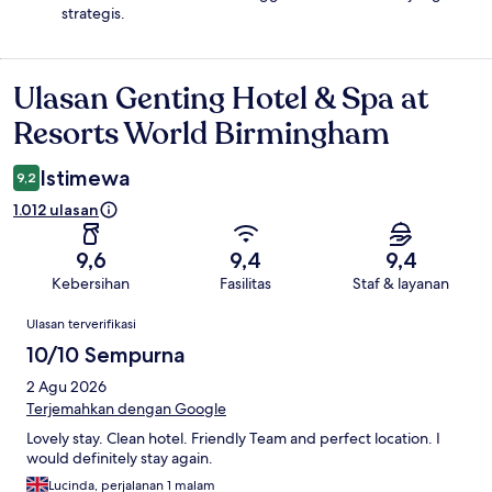
strategis.
Ulasan Genting Hotel & Spa at
Ulasan
Resorts World Birmingham
Istimewa
9,2
1.012 ulasan
9,6
9,4
9,4
Kebersihan
Fasilitas
Staf & layanan
Ulasan
Ulasan terverifikasi
10/10 Sempurna
2 Agu 2026
Terjemahkan dengan Google
Lovely stay. Clean hotel. Friendly Team and perfect location. I
would definitely stay again.
Lucinda, perjalanan 1 malam