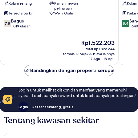
Kolam renang
Ramah hewan
Kolam
Marston
&
peliharaan
Green
Leisure
Tersedia parkir
Wi-Fi Gratis
Parkir 
Club
7.8
8.4
Bagus
Marston
San
7,8
8,4
dari
dari
1.019 ulasan
Green
1.649
10,
10,
Bagus,
Sangat
Harga
Rp1.522.203
1.019
Baik,
sekarang
ulasan
1.649
total Rp1.826.644
Rp1.522.203
ulasan
termasuk pajak & biaya lainnya
17 Agu - 18 Agu
Bandingkan dengan properti serupa
Login untuk melihat diskon dan manfaat yang memenuhi
syarat. Lebih banyak reward untuk lebih banyak petualangan!
Login
Daftar sekarang, gratis
Tentang kawasan sekitar