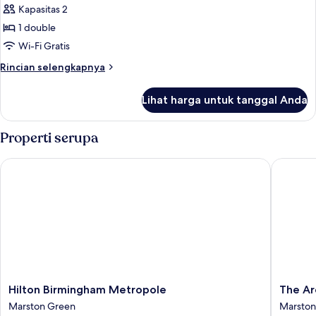
Presidensial
Kapasitas 2
1 double
Wi-Fi Gratis
Rincian
Rincian selengkapnya
lebih
lanjut
Lihat harga untuk tanggal Anda
untuk
Suite
Presidensial
Properti serupa
Hilton Birmingham Metropole
The Arde
Hilton
The
Hilton Birmingham Metropole
The Ar
Birmingham
Arden
Marston Green
Marston
Metropole
Hotel