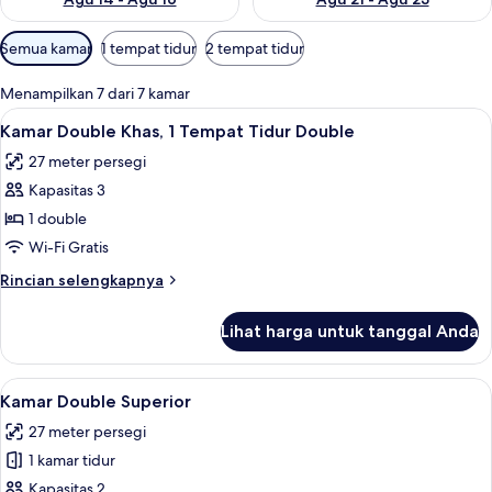
Filter
Semua kamar
1 tempat tidur
2 tempat tidur
tersedia
untuk
Menampilkan 7 dari 7 kamar
kamar
Lihat
Kamar Double Khas, 1 Tempat Tidur D
5
Kamar Double Khas, 1 Tempat Tidur Double
semua
27 meter persegi
foto
Kapasitas 3
untuk
Kamar
1 double
Double
Wi-Fi Gratis
Khas,
Rincian
Rincian selengkapnya
1
lebih
Tempat
lanjut
Lihat harga untuk tanggal Anda
untuk
Tidur
Kamar
Double
Double
Lihat
Brankas, meja kerja, ruang kerja rama
4
Khas,
Kamar Double Superior
semua
1
27 meter persegi
Tempat
foto
Tidur
1 kamar tidur
untuk
Double
Kamar
Kapasitas 2