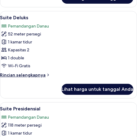
Kamar
Double
Lihat
Suite Deluks | Brankas, meja kerja, r
4
Deluks
Suite Deluks
semua
Pemandangan Danau
foto
52 meter persegi
untuk
Suite
1 kamar tidur
Deluks
Kapasitas 2
1 double
Wi-Fi Gratis
Rincian
Rincian selengkapnya
lebih
lanjut
Lihat harga untuk tanggal Anda
untuk
Suite
Deluks
Lihat
Suite Presidensial | Brankas, meja ker
4
Suite Presidensial
semua
Pemandangan Danau
foto
118 meter persegi
untuk
Suite
1 kamar tidur