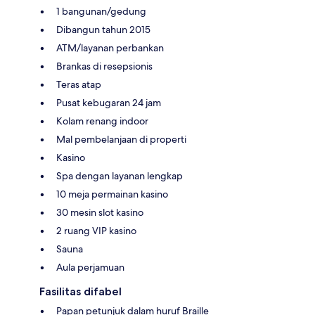
1 bangunan/gedung
Dibangun tahun 2015
ATM/layanan perbankan
Brankas di resepsionis
Teras atap
Pusat kebugaran 24 jam
Kolam renang indoor
Mal pembelanjaan di properti
Kasino
Spa dengan layanan lengkap
10 meja permainan kasino
30 mesin slot kasino
2 ruang VIP kasino
Sauna
Aula perjamuan
Fasilitas difabel
Papan petunjuk dalam huruf Braille