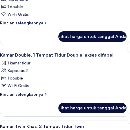
Double
1 double
Superior
Wi-Fi Gratis
Rincian
Rincian selengkapnya
lebih
lanjut
Lihat harga untuk tanggal Anda
untuk
Kamar
Double
Lihat
Kamar Double, 1 Tempat Tidur Double, 
2
Superior
Kamar Double, 1 Tempat Tidur Double, akses difabel
semua
1 kamar tidur
foto
Kapasitas 2
untuk
Kamar
1 double
Double,
Wi-Fi Gratis
1
Rincian
Rincian selengkapnya
Tempat
lebih
Tidur
lanjut
Lihat harga untuk tanggal Anda
untuk
Double,
Kamar
akses
Double,
Lihat
Kamar Twin Khas, 2 Tempat Tidur Twin 
difabel
3
1
Kamar Twin Khas, 2 Tempat Tidur Twin
semua