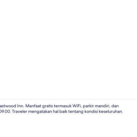
Sudah termas
twood Inn. Manfaat gratis termasuk WiFi, parkir mandiri, dan
 09.00. Traveler mengatakan hal baik tentang kondisi keseluruhan.
Resepsionis