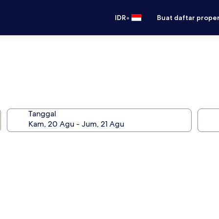
•
IDR
Buat daftar prope
Tanggal