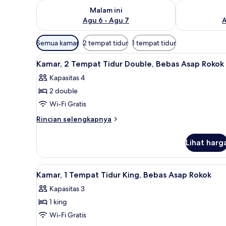
Periksa ketersediaan untuk malam ini Agu 6 - Agu 7
Periksa keter
Malam ini
Agu 6 - Agu 7
A
Filter
Semua kamar
2 tempat tidur
1 tempat tidur
tersedia
Lihat
Setrika/meja setrika dan tempa
untuk
5
Kamar, 2 Tempat Tidur Double, Bebas Asap Rokok
semua
kamar
Kapasitas 4
foto
2 double
untuk
Kamar,
Wi-Fi Gratis
2
Rincian
Rincian selengkapnya
Tempat
lebih
lanjut
Tidur
Lihat harg
untuk
Double,
Kamar,
Bebas
2
Lihat
Setrika/meja setrika dan tempa
5
Asap
Tempat
Kamar, 1 Tempat Tidur King, Bebas Asap Rokok
semua
Tidur
Rokok
Kapasitas 3
Double,
foto
Bebas
1 king
untuk
Asap
Kamar,
Wi-Fi Gratis
Rokok