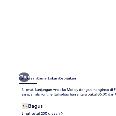
18+
Ringkasan
Kamar
Lokasi
Kebijakan
Nikmati kunjungan Anda ke Motley dengan menginap di Eas
sarapan ala kontinental setiap hari antara pukul 06.30 dan
Ulasan
Bagus
6,2
6,2 dari 10
Lihat total 230 ulasan