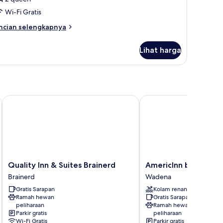
empat
Wi-Fi Gratis
idur
ncian
ncian selengkapnya
ueen,
bih
njut
ewan
Lihat harga
tuk
eliharaan
mar,
iizinkan
empat
dur
een,
Quality Inn & Suites Brainerd
AmericInn by Wyndha
ewan
liharaan
izinkan
Quality
AmericInn
Quality Inn & Suites Brainerd
AmericInn by Wynd
Inn
by
Brainerd
Wadena
&
Wyndham
Gratis Sarapan
Kolam renang
Suites
Wadena
Ramah hewan
Gratis Sarapan
Brainerd
Wadena
peliharaan
Ramah hewan
Brainerd
Parkir gratis
peliharaan
Wi-Fi Gratis
Parkir gratis