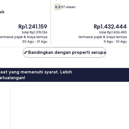
6.2
6,2
57 ulasan
dari
aik
10,
57
Harga
Harga
Rp1.241.159
Rp1.432.444
ulasan
sekarang
sekarang
total Rp1.376.136
total Rp1.606.493
Rp1.241.159
Rp1.432.444
termasuk pajak & biaya lainnya
termasuk pajak & biaya lainnya
30 Agu - 31 Agu
9 Agu - 10 Agu
Bandingkan dengan properti serupa
faat yang memenuhi syarat. Lebih
etualangan!