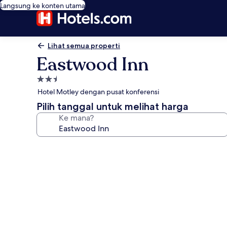
Langsung ke konten utama
Lihat semua properti
Eastwood Inn
Properti
bintang
Hotel Motley dengan pusat konferensi
2.5
Pilih tanggal untuk melihat harga
Ke mana?
Galeri
foto
untuk
Eastwood
Inn