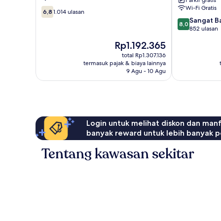
Parkir gratis
Wi-Fi Gratis
6.8
6,8
1.014 ulasan
dari
8.0
Sangat B
8,0
10,
dari
852 ulasan
1.014
10,
Harga
Rp1.192.365
ulasan
Sangat
sekarang
Baik,
total Rp1.307.136
Rp1.192.365
termasuk pajak & biaya lainnya
852
9 Agu - 10 Agu
ulasan
Login untuk melihat diskon dan man
banyak reward untuk lebih banyak p
Tentang kawasan sekitar