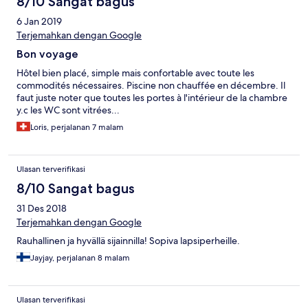
8/10 Sangat bagus
6 Jan 2019
Terjemahkan dengan Google
Bon voyage
Hôtel bien placé, simple mais confortable avec toute les
commodités nécessaires. Piscine non chauffée en décembre. Il
faut juste noter que toutes les portes à l'intérieur de la chambre
y.c les WC sont vitrées...
Loris, perjalanan 7 malam
Ulasan terverifikasi
8/10 Sangat bagus
31 Des 2018
Terjemahkan dengan Google
Rauhallinen ja hyvällä sijainnilla! Sopiva lapsiperheille.
Jayjay, perjalanan 8 malam
Ulasan terverifikasi