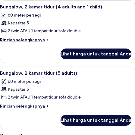
2
Lihat
1 kamar tidur, meja kerja, tempat tidur 
15
kamar
Bungalow, 2 kamar tidur (4 adults and 1 child)
semua
tidur
60 meter persegi
(4
foto
adults)
Kapasitas 5
untuk
Bungalow,
2 twin ATAU 1 tempat tidur sofa double
2
Rincian
Rincian selengkapnya
kamar
lebih
lanjut
tidur
Lihat harga untuk tanggal Anda
untuk
(4
Bungalow,
adults
2
Lihat
1 kamar tidur, meja kerja, tempat tidur 
14
and
kamar
Bungalow, 2 kamar tidur (5 adults)
semua
tidur
1
60 meter persegi
(4
foto
child)
adults
Kapasitas 5
untuk
and
Bungalow,
2 twin ATAU 1 tempat tidur sofa double
1
2
child)
Rincian
Rincian selengkapnya
kamar
lebih
lanjut
tidur
Lihat harga untuk tanggal Anda
untuk
(5
Bungalow,
adults)
2