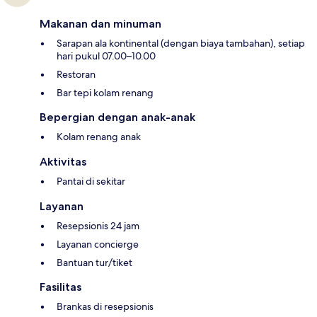
Makanan dan minuman
Sarapan ala kontinental (dengan biaya tambahan), setiap
hari pukul 07.00–10.00
Restoran
Bar tepi kolam renang
Bepergian dengan anak-anak
Kolam renang anak
Aktivitas
Pantai di sekitar
Layanan
Resepsionis 24 jam
Layanan concierge
Bantuan tur/tiket
Fasilitas
Brankas di resepsionis