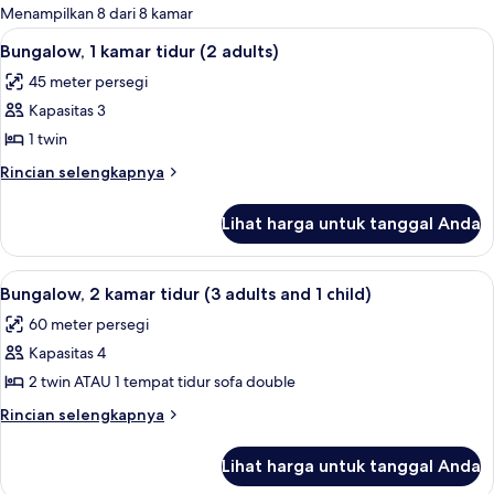
untuk
Menampilkan 8 dari 8 kamar
kamar
Lihat
1 kamar tidur, meja kerja, tempat tidur 
15
Bungalow, 1 kamar tidur (2 adults)
semua
45 meter persegi
foto
Kapasitas 3
untuk
Bungalow,
1 twin
1
Rincian
Rincian selengkapnya
kamar
lebih
lanjut
tidur
Lihat harga untuk tanggal Anda
untuk
(2
Bungalow,
adults)
1
Lihat
1 kamar tidur, meja kerja, tempat tidur 
15
kamar
Bungalow, 2 kamar tidur (3 adults and 1 child)
semua
tidur
60 meter persegi
(2
foto
adults)
Kapasitas 4
untuk
Bungalow,
2 twin ATAU 1 tempat tidur sofa double
2
Rincian
Rincian selengkapnya
kamar
lebih
lanjut
tidur
Lihat harga untuk tanggal Anda
untuk
(3
Bungalow,