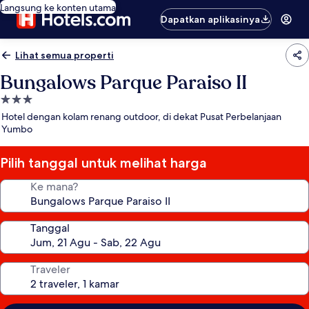
Langsung ke konten utama
Dapatkan aplikasinya
Lihat semua properti
Bungalows Parque Paraiso II
Properti
bintang
Hotel dengan kolam renang outdoor, di dekat Pusat Perbelanjaan
3.0
Yumbo
Pilih tanggal untuk melihat harga
Ke mana?
Tanggal
Traveler