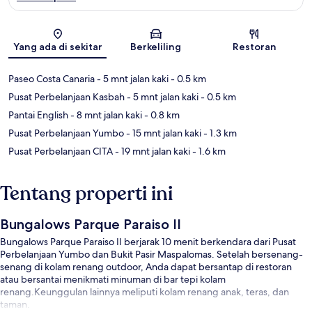
Peta
Yang ada di sekitar
Berkeliling
Restoran
Paseo Costa Canaria
- 5 mnt jalan kaki
- 0.5 km
Pusat Perbelanjaan Kasbah
- 5 mnt jalan kaki
- 0.5 km
Pantai English
- 8 mnt jalan kaki
- 0.8 km
Pusat Perbelanjaan Yumbo
- 15 mnt jalan kaki
- 1.3 km
Pusat Perbelanjaan CITA
- 19 mnt jalan kaki
- 1.6 km
Tentang properti ini
Bungalows Parque Paraiso II
Bungalows Parque Paraiso II berjarak 10 menit berkendara dari Pusat
Perbelanjaan Yumbo dan Bukit Pasir Maspalomas. Setelah bersenang-
senang di kolam renang outdoor, Anda dapat bersantap di restoran
atau bersantai menikmati minuman di bar tepi kolam
renang.Keunggulan lainnya meliputi kolam renang anak, teras, dan
taman.