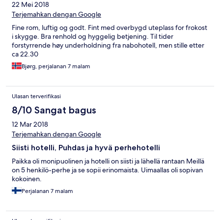
22 Mei 2018
Terjemahkan dengan Google
Fine rom, luftig og godt. Fint med overbygd uteplass for frokost
i skygge. Bra renhold og hyggelig betjening. Til tider
forstyrrende høy underholdning fra nabohotell, men stille etter
ca 22.30
Bjørg, perjalanan 7 malam
Ulasan terverifikasi
8/10 Sangat bagus
12 Mar 2018
Terjemahkan dengan Google
Siisti hotelli, Puhdas ja hyvä perhehotelli
Paikka oli monipuolinen ja hotelli on siisti ja lähellä rantaan Meillä
on 5 henkilö-perhe ja se sopii erinomaista. Uimaallas oli sopivan
kokoinen.
Perjalanan 7 malam