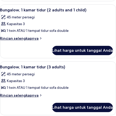
adults
2
Lihat
1 kamar tidur, meja kerja, tempat tidur 
15
and
kamar
Bungalow, 1 kamar tidur (2 adults and 1 child)
semua
tidur
1
45 meter persegi
(3
foto
child)
adults
Kapasitas 3
untuk
and
Bungalow,
1 twin ATAU 1 tempat tidur sofa double
1
1
child)
Rincian
Rincian selengkapnya
kamar
lebih
lanjut
tidur
Lihat harga untuk tanggal Anda
untuk
(2
Bungalow,
adults
1
Lihat
1 kamar tidur, meja kerja, tempat tidur 
15
and
kamar
Bungalow, 1 kamar tidur (3 adults)
semua
tidur
1
45 meter persegi
(2
foto
child)
adults
Kapasitas 3
untuk
and
Bungalow,
1 twin ATAU 1 tempat tidur sofa double
1
1
child)
Rincian
Rincian selengkapnya
kamar
lebih
lanjut
tidur
Lihat harga untuk tanggal Anda
untuk
(3
Bungalow,