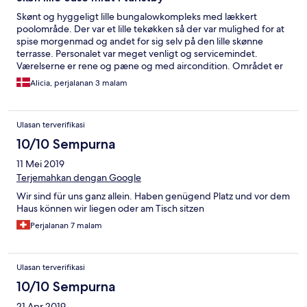
Skønt og hyggeligt lille bungalowkompleks med lækkert
poolområde. Der var et lille tekøkken så der var mulighed for at
spise morgenmad og andet for sig selv på den lille skønne
terrasse. Personalet var meget venligt og servicemindet.
Værelserne er rene og pæne og med aircondition. Området er
meget turistpræget, så hvis man ikke gider det, er Playa del
Alicia, perjalanan 3 malam
inglés ikke det bedste sted, men komplekset er helt sikkert
dejligt.
Ulasan terverifikasi
10/10 Sempurna
11 Mei 2019
Terjemahkan dengan Google
Wir sind für uns ganz allein. Haben genügend Platz und vor dem
Haus können wir liegen oder am Tisch sitzen
Perjalanan 7 malam
Ulasan terverifikasi
10/10 Sempurna
21 Apr 2019