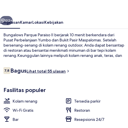
II
belumnya
Berikutnya
102+
Ringkasan
Kamar
Lokasi
Kebijakan
Bungalows Parque Paraiso II berjarak 10 menit berkendara dari
Pusat Perbelanjaan Yumbo dan Bukit Pasir Maspalomas. Setelah
bersenang-senang di kolam renang outdoor, Anda dapat bersantap
di restoran atau bersantai menikmati minuman di bar tepi kolam
renang.Keunggulan lainnya meliputi kolam renang anak, teras, dan
taman.
Ulasan
Bagus
7,8
Lihat total 55 ulasan
7,8 dari 10
Kolam renang outdoor
Fasilitas populer
Kolam renang
Tersedia parkir
Wi-Fi Gratis
Restoran
Bar
Resepsionis 24/7