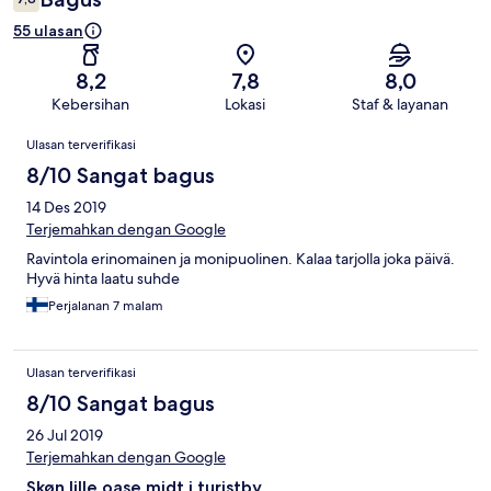
55 ulasan
8,2
7,8
8,0
Kebersihan
Lokasi
Staf & layanan
Ulasan
Ulasan terverifikasi
8/10 Sangat bagus
14 Des 2019
Terjemahkan dengan Google
Ravintola erinomainen ja monipuolinen. Kalaa tarjolla joka päivä.
Hyvä hinta laatu suhde
Perjalanan 7 malam
Ulasan terverifikasi
8/10 Sangat bagus
26 Jul 2019
Terjemahkan dengan Google
Skøn lille oase midt i turistby