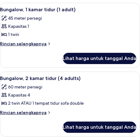
adults)
1
Lihat
1 kamar tidur, meja kerja, tempat tidur 
15
kamar
Bungalow, 1 kamar tidur (1 adult)
semua
tidur
45 meter persegi
(3
foto
adults)
Kapasitas 1
untuk
Bungalow,
1 twin
1
Rincian
Rincian selengkapnya
kamar
lebih
lanjut
tidur
Lihat harga untuk tanggal Anda
untuk
(1
Bungalow,
adult)
1
Lihat
1 kamar tidur, meja kerja, tempat tidur 
15
kamar
Bungalow, 2 kamar tidur (4 adults)
semua
tidur
60 meter persegi
(1
foto
adult)
Kapasitas 4
untuk
Bungalow,
2 twin ATAU 1 tempat tidur sofa double
2
Rincian
Rincian selengkapnya
kamar
lebih
lanjut
tidur
Lihat harga untuk tanggal Anda
untuk
(4
Bungalow,
adults)