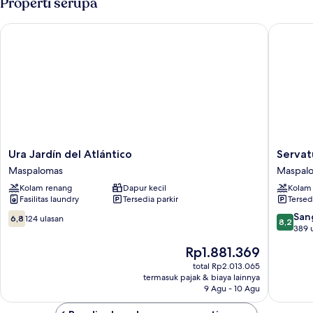
Properti serupa
kamar
tidur
Ura Jardín del Atlántico
Servatur
(5
adults)
Ura
Servatur
Ura Jardín del Atlántico
Servat
Jardín
Playa
Maspalomas
Maspal
del
Bonita
Kolam renang
Dapur kecil
Kolam
Atlántico
Maspal
Fasilitas laundry
Tersedia parkir
Tersed
Maspalomas
6.8
8.2
San
6,8
124 ulasan
8,2
dari
dari
389 
10,
10,
Harga
Rp1.881.369
124
Sangat
sekarang
ulasan
Baik,
total Rp2.013.065
Rp1.881.369
termasuk pajak & biaya lainnya
389
9 Agu - 10 Agu
ulasan