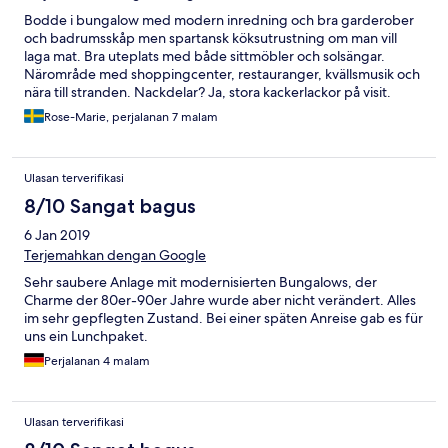
Bodde i bungalow med modern inredning och bra garderober
och badrumsskåp men spartansk köksutrustning om man vill
laga mat. Bra uteplats med både sittmöbler och solsängar.
Närområde med shoppingcenter, restauranger, kvällsmusik och
nära till stranden. Nackdelar? Ja, stora kackerlackor på visit.
Saknade bagagerum.
Rose-Marie, perjalanan 7 malam
Ulasan terverifikasi
8/10 Sangat bagus
6 Jan 2019
Terjemahkan dengan Google
Sehr saubere Anlage mit modernisierten Bungalows, der
Charme der 80er-90er Jahre wurde aber nicht verändert. Alles
im sehr gepflegten Zustand. Bei einer späten Anreise gab es für
uns ein Lunchpaket.
Perjalanan 4 malam
Ulasan terverifikasi