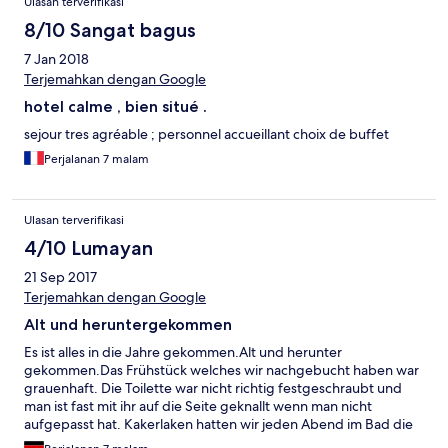
Ulasan terverifikasi
8/10 Sangat bagus
7 Jan 2018
Terjemahkan dengan Google
hotel calme , bien situé .
sejour tres agréable ; personnel accueillant choix de buffet
Perjalanan 7 malam
Ulasan terverifikasi
4/10 Lumayan
21 Sep 2017
Terjemahkan dengan Google
Alt und heruntergekommen
Es ist alles in die Jahre gekommen.Alt und herunter
gekommen.Das Frühstück welches wir nachgebucht haben war
grauenhaft. Die Toilette war nicht richtig festgeschraubt und
man ist fast mit ihr auf die Seite geknallt wenn man nicht
aufgepasst hat. Kakerlaken hatten wir jeden Abend im Bad die
unter der Toilette herkamen.