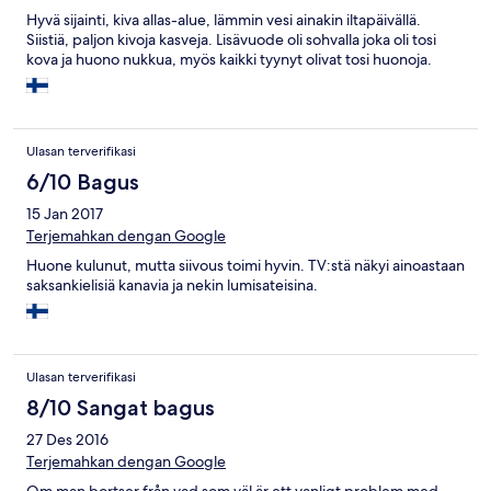
Hyvä sijainti, kiva allas-alue, lämmin vesi ainakin iltapäivällä.
Siistiä, paljon kivoja kasveja. Lisävuode oli sohvalla joka oli tosi
kova ja huono nukkua, myös kaikki tyynyt olivat tosi huonoja.
Ulasan terverifikasi
6/10 Bagus
15 Jan 2017
Terjemahkan dengan Google
Huone kulunut, mutta siivous toimi hyvin. TV:stä näkyi ainoastaan
saksankielisiä kanavia ja nekin lumisateisina.
Ulasan terverifikasi
8/10 Sangat bagus
27 Des 2016
Terjemahkan dengan Google