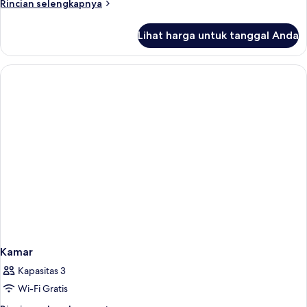
Rincian
Rincian selengkapnya
lebih
lanjut
Lihat harga untuk tanggal Anda
untuk
Kamar
Kamar
Kapasitas 3
Wi-Fi Gratis