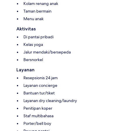
Kolam renang anak
Taman bermain
Menu anak
Aktivitas
Di pantai pribadi
Kelas yoga
Jalur mendaki/bersepeda
Bersnorkel
Layanan
Resepsionis 24 jam
Layanan concierge
Bantuan tur/tiket
Layanan dry cleaning/laundry
Penitipan koper
Staf multibahasa
Porter/bell boy
Payung pantai