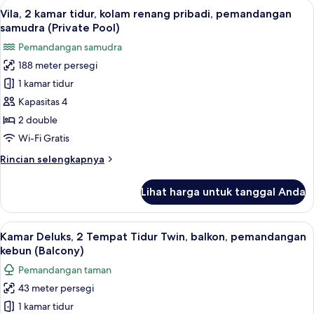
Lihat
Televisi LCD 45-inci dengan saluran T
7
kamar
Vila, 2 kamar tidur, kolam renang pribadi, pemandangan
semua
tidur,
samudra (Private Pool)
balkon,
foto
Pemandangan samudra
pemandangan
untuk
kebun
188 meter persegi
Vila,
1 kamar tidur
2
kamar
Kapasitas 4
tidur,
2 double
kolam
Wi-Fi Gratis
renang
Rincian
Rincian selengkapnya
pribadi,
lebih
pemandangan
lanjut
Lihat harga untuk tanggal Anda
untuk
samudra
Vila,
(Private
2
Lihat
Kamar Deluks, 2 Tempat Tidur Twin, ba
Pool)
5
kamar
Kamar Deluks, 2 Tempat Tidur Twin, balkon, pemandangan
semua
tidur,
kebun (Balcony)
kolam
foto
Pemandangan taman
renang
untuk
pribadi,
43 meter persegi
Kamar
pemandangan
1 kamar tidur
Deluks,
samudra