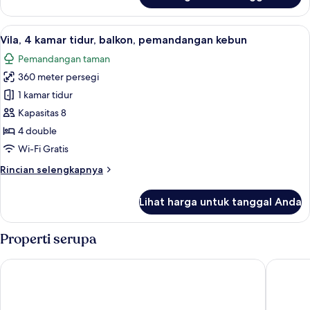
Vila,
4
Lihat
Vila, 4 kamar tidur, balkon, pemand
6
kamar
Vila, 4 kamar tidur, balkon, pemandangan kebun
semua
tidur,
Pemandangan taman
balkon,
foto
pemandangan
360 meter persegi
untuk
samudra
Vila,
1 kamar tidur
4
Kapasitas 8
kamar
4 double
tidur,
Wi-Fi Gratis
balkon,
Rincian
Rincian selengkapnya
pemandangan
lebih
kebun
lanjut
Lihat harga untuk tanggal Anda
untuk
Vila,
4
Properti serupa
kamar
tidur,
Vinpearl Resort & Spa Phu Quoc
Vinpear
balkon,
pemandangan
kebun