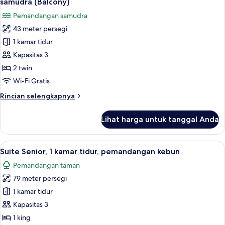
samudra (Balcony)
Tidur
foto
Pemandangan samudra
King,
untuk
balkon,
43 meter persegi
Kamar
pemandangan
1 kamar tidur
Deluks,
samudra
(Balcony)
2
Kapasitas 3
Tempat
2 twin
Tidur
Wi-Fi Gratis
Twin,
Rincian
Rincian selengkapnya
balkon,
lebih
pemandangan
lanjut
Lihat harga untuk tanggal Anda
untuk
samudra
Kamar
(Balcony)
Deluks,
Lihat
Pemandangan dari kamar
6
2
Suite Senior, 1 kamar tidur, pemandangan kebun
semua
Tempat
Pemandangan taman
Tidur
foto
Twin,
79 meter persegi
untuk
balkon,
Suite
1 kamar tidur
pemandangan
Senior,
samudra
Kapasitas 3
(Balcony)
1
1 king