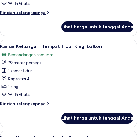
kamar
Wi-Fi Gratis
tidur,
Rincian
Rincian selengkapnya
pemandangan
lebih
kebun
lanjut
Lihat harga untuk tanggal Anda
untuk
Suite
Senior,
Lihat
Brankas, meja kerja, tirai kedap cahay
6
1
Kamar Keluarga, 1 Tempat Tidur King, balkon
semua
kamar
Pemandangan samudra
tidur,
foto
pemandangan
79 meter persegi
untuk
kebun
Kamar
1 kamar tidur
Keluarga,
Kapasitas 4
1
1 king
Tempat
Wi-Fi Gratis
Tidur
Rincian
Rincian selengkapnya
King,
lebih
balkon
lanjut
Lihat harga untuk tanggal Anda
untuk
Kamar
Keluarga,
Lihat
Kamar Deluks, 1 Tempat Tidur King, ba
5
1