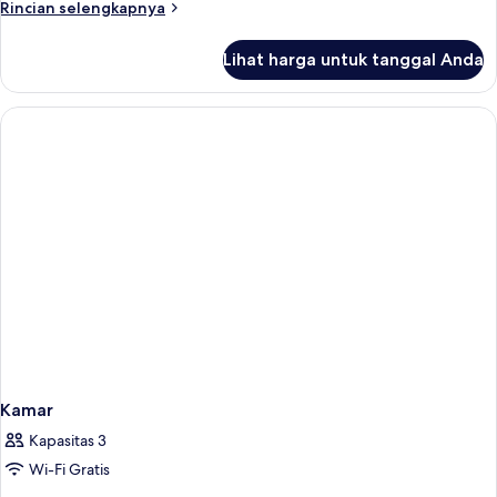
Rincian
Rincian selengkapnya
lebih
lanjut
Lihat harga untuk tanggal Anda
untuk
Kamar
Kamar
Kapasitas 3
Wi-Fi Gratis