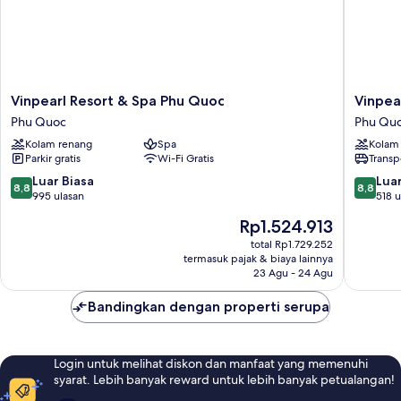
Vinpearl
Vinpearl
Vinpearl Resort & Spa Phu Quoc
Vinpea
Resort
Wonder
Phu Quoc
Phu Qu
&
Phu
Kolam renang
Spa
Kolam
Spa
Quoc
Parkir gratis
Wi-Fi Gratis
Transp
Phu
Phu
Quoc
Quoc
8.8
8.8
Luar Biasa
Luar
8,8
8,8
Phu
dari
dari
995 ulasan
518 u
Quoc
10,
10,
Harga
Rp1.524.913
Luar
Luar
sekarang
Biasa,
Biasa,
total Rp1.729.252
Rp1.524.913
termasuk pajak & biaya lainnya
995
518
23 Agu - 24 Agu
ulasan
ulasan
Bandingkan dengan properti serupa
Login untuk melihat diskon dan manfaat yang memenuhi
syarat. Lebih banyak reward untuk lebih banyak petualangan!