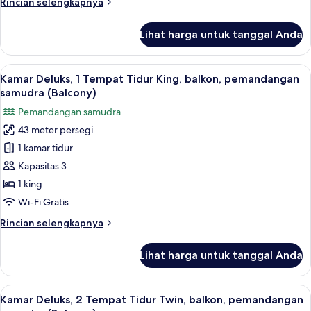
Rincian
Rincian selengkapnya
lebih
lanjut
Lihat harga untuk tanggal Anda
untuk
Kamar
Lihat
Brankas, meja kerja, tirai kedap cahay
5
Kamar Deluks, 1 Tempat Tidur King, balkon, pemandangan
semua
samudra (Balcony)
foto
Pemandangan samudra
untuk
43 meter persegi
Kamar
1 kamar tidur
Deluks,
1
Kapasitas 3
Tempat
1 king
Tidur
Wi-Fi Gratis
King,
Rincian
Rincian selengkapnya
balkon,
lebih
pemandangan
lanjut
Lihat harga untuk tanggal Anda
untuk
samudra
Kamar
(Balcony)
Deluks,
Lihat
Kamar Deluks, 2 Tempat Tidur Twin, b
6
1
Kamar Deluks, 2 Tempat Tidur Twin, balkon, pemandangan
semua
Tempat