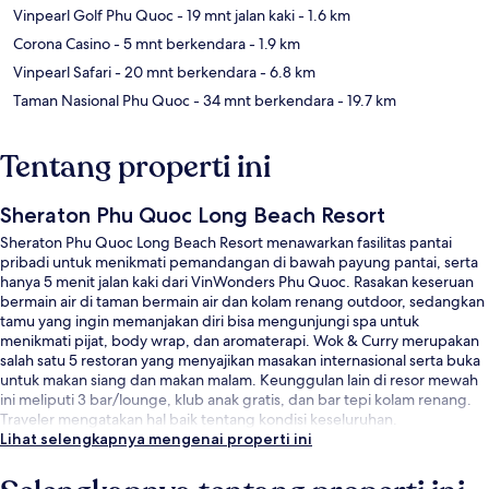
Vinpearl Golf Phu Quoc
- 19 mnt jalan kaki
- 1.6 km
Corona Casino
- 5 mnt berkendara
- 1.9 km
Vinpearl Safari
- 20 mnt berkendara
- 6.8 km
Taman Nasional Phu Quoc
- 34 mnt berkendara
- 19.7 km
Tentang properti ini
Sheraton Phu Quoc Long Beach Resort
Sheraton Phu Quoc Long Beach Resort menawarkan fasilitas pantai
pribadi untuk menikmati pemandangan di bawah payung pantai, serta
hanya 5 menit jalan kaki dari VinWonders Phu Quoc. Rasakan keseruan
bermain air di taman bermain air dan kolam renang outdoor, sedangkan
tamu yang ingin memanjakan diri bisa mengunjungi spa untuk
menikmati pijat, body wrap, dan aromaterapi. Wok & Curry merupakan
salah satu 5 restoran yang menyajikan masakan internasional serta buka
untuk makan siang dan makan malam. Keunggulan lain di resor mewah
ini meliputi 3 bar/lounge, klub anak gratis, dan bar tepi kolam renang.
Traveler mengatakan hal baik tentang kondisi keseluruhan.
Lihat selengkapnya mengenai properti ini