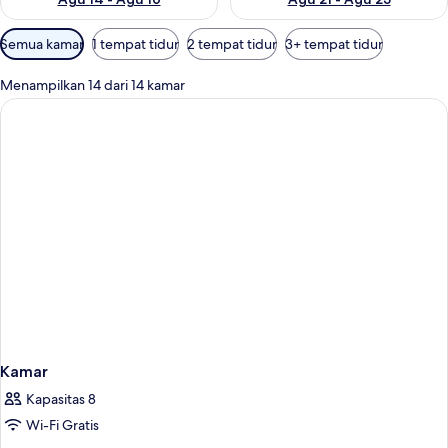
Filter
Semua kamar
1 tempat tidur
2 tempat tidur
3+ tempat tidur
tersedia
untuk
Menampilkan 14 dari 14 kamar
kamar
Kamar
Kapasitas 8
Wi-Fi Gratis