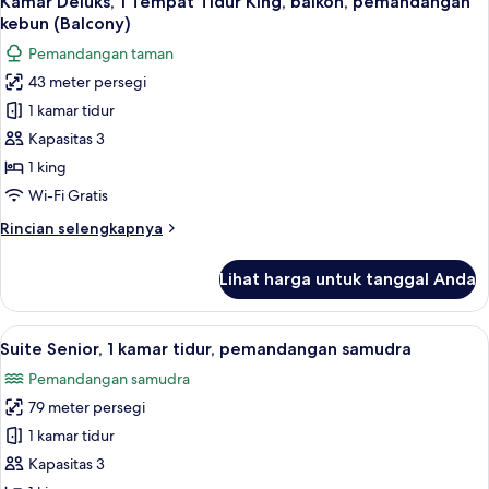
Kamar Deluks, 1 Tempat Tidur King, balkon, pemandangan
semua
Tempat
kebun (Balcony)
Tidur
foto
Pemandangan taman
King,
untuk
balkon
43 meter persegi
Kamar
1 kamar tidur
Deluks,
1
Kapasitas 3
Tempat
1 king
Tidur
Wi-Fi Gratis
King,
Rincian
Rincian selengkapnya
balkon,
lebih
pemandangan
lanjut
Lihat harga untuk tanggal Anda
untuk
kebun
Kamar
(Balcony)
Deluks,
Lihat
Suite Senior, 1 kamar tidur, pemandan
8
1
Suite Senior, 1 kamar tidur, pemandangan samudra
semua
Tempat
Pemandangan samudra
Tidur
foto
King,
79 meter persegi
untuk
balkon,
Suite
1 kamar tidur
pemandangan
Senior,
kebun
Kapasitas 3
(Balcony)
1