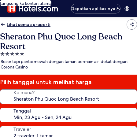
Langsung ke konten utama
Dapatkan aplikasinya
Lihat semua properti
Sheraton Phu Quoc Long Beach
Resort
Properti
bintang
Resor tepi pantai mewah dengan taman bermain air, dekat dengan
5.0
Corona Casino
Pilih tanggal untuk melihat harga
Ke mana?
Tanggal
Traveler