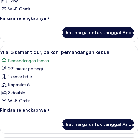
1 king
kamar
Wi-Fi Gratis
tidur,
Rincian
Rincian selengkapnya
pemandangan
lebih
samudra
lanjut
Lihat harga untuk tanggal Anda
untuk
Suite
Senior,
Lihat
Vila, 3 kamar tidur, balkon, pemand
10
1
Vila, 3 kamar tidur, balkon, pemandangan kebun
semua
kamar
Pemandangan taman
tidur,
foto
pemandangan
291 meter persegi
untuk
samudra
Vila,
1 kamar tidur
3
Kapasitas 6
kamar
3 double
tidur,
Wi-Fi Gratis
balkon,
Rincian
Rincian selengkapnya
pemandangan
lebih
kebun
lanjut
Lihat harga untuk tanggal Anda
untuk
Vila,
3