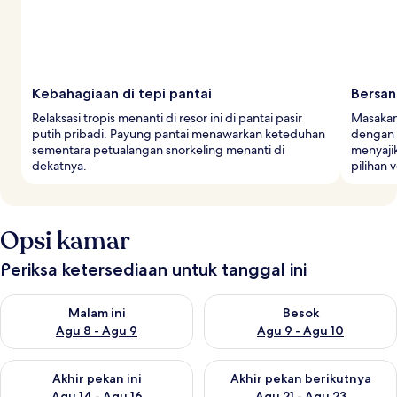
Kebahagiaan di tepi pantai
Bersa
Relaksasi tropis menanti di resor ini di pantai pasir
Masakan 
putih pribadi. Payung pantai menawarkan keteduhan
dengan 
sementara petualangan snorkeling menanti di
menyaji
dekatnya.
pilihan 
Opsi kamar
Periksa ketersediaan untuk tanggal ini
Periksa ketersediaan untuk malam ini Agu 8 - Agu 9
Periksa ketersediaan untuk be
Malam ini
Besok
Agu 8 - Agu 9
Agu 9 - Agu 10
Periksa ketersediaan untuk akhir pekan ini Agu 14 - Agu 16
Periksa ketersediaan untuk ak
Akhir pekan ini
Akhir pekan berikutnya
Agu 14 - Agu 16
Agu 21 - Agu 23