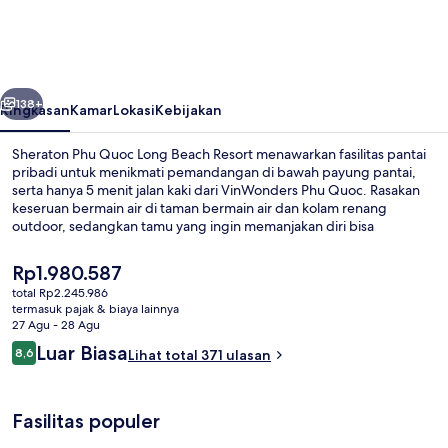
Quoc
Long
Beach
belumnya
Berikutnya
Resort
138+
Ringkasan
Kamar
Lokasi
Kebijakan
Sheraton Phu Quoc Long Beach Resort menawarkan fasilitas pantai
pribadi untuk menikmati pemandangan di bawah payung pantai,
serta hanya 5 menit jalan kaki dari VinWonders Phu Quoc. Rasakan
keseruan bermain air di taman bermain air dan kolam renang
outdoor, sedangkan tamu yang ingin memanjakan diri bisa
mengunjungi spa untuk menikmati pijat, body wrap, dan
aromaterapi. Wok & Curry merupakan salah satu 5 restoran yang
Harga
Rp1.980.587
menyajikan masakan internasional serta buka untuk makan siang dan
saat
total Rp2.245.986
makan malam. Keunggulan lain di resor mewah ini meliputi 3
ini
termasuk pajak & biaya lainnya
bar/lounge, klub anak gratis, dan bar tepi kolam renang. Traveler
Kolam renang outdoor, dengan payun
Rp1.980.587
27 Agu - 28 Agu
mengatakan hal baik tentang kondisi keseluruhan.
Ulasan
Luar Biasa
8,6
Lihat total 371 ulasan
8,6 dari 10
Fasilitas populer