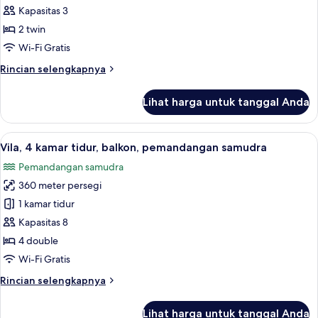
(Private
2
Kapasitas 3
Pool)
Tempat
2 twin
Tidur
Wi-Fi Gratis
Twin,
Rincian
Rincian selengkapnya
balkon,
lebih
pemandangan
lanjut
Lihat harga untuk tanggal Anda
untuk
kebun
Kamar
(Balcony)
Deluks,
Lihat
Brankas, meja kerja, tirai kedap cahay
12
2
Vila, 4 kamar tidur, balkon, pemandangan samudra
semua
Tempat
Pemandangan samudra
Tidur
foto
Twin,
360 meter persegi
untuk
balkon,
Vila,
1 kamar tidur
pemandangan
4
kebun
Kapasitas 8
(Balcony)
kamar
4 double
tidur,
Wi-Fi Gratis
balkon,
Rincian
Rincian selengkapnya
pemandangan
lebih
samudra
lanjut
Lihat harga untuk tanggal Anda
untuk