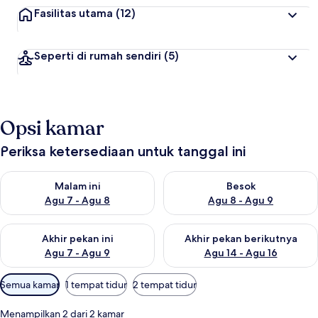
Fasilitas utama
(12)
Seperti di rumah sendiri
(5)
Opsi kamar
Periksa ketersediaan untuk tanggal ini
Periksa ketersediaan untuk malam ini Agu 7 - Agu 8
Periksa ketersediaan untuk be
Malam ini
Besok
Agu 7 - Agu 8
Agu 8 - Agu 9
Periksa ketersediaan untuk akhir pekan ini Agu 7 - Agu 9
Periksa ketersediaan untuk ak
Akhir pekan ini
Akhir pekan berikutnya
Agu 7 - Agu 9
Agu 14 - Agu 16
Filter
Semua kamar
1 tempat tidur
2 tempat tidur
tersedia
untuk
Menampilkan 2 dari 2 kamar