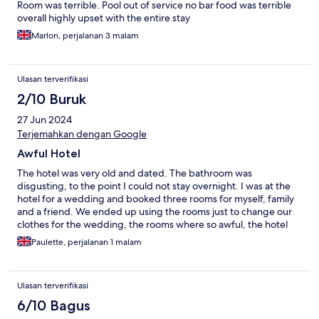
Room was terrible. Pool out of service no bar food was terrible
overall highly upset with the entire stay
Marlon, perjalanan 3 malam
Ulasan terverifikasi
2/10 Buruk
27 Jun 2024
Terjemahkan dengan Google
Awful Hotel
The hotel was very old and dated. The bathroom was
disgusting, to the point I could not stay overnight. I was at the
hotel for a wedding and booked three rooms for myself, family
and a friend. We ended up using the rooms just to change our
clothes for the wedding, the rooms where so awful, the hotel
was awful, we just could not stay.
Paulette, perjalanan 1 malam
Ulasan terverifikasi
6/10 Bagus