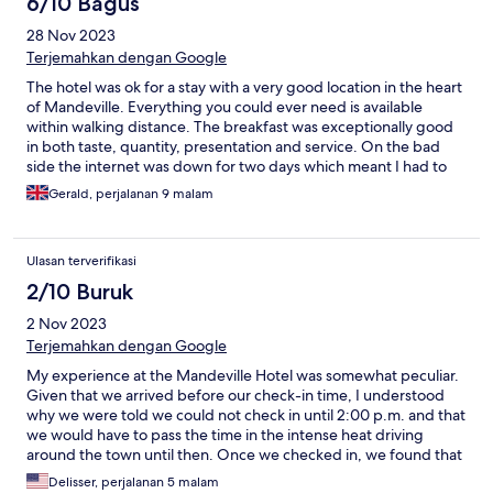
6/10 Bagus
28 Nov 2023
Terjemahkan dengan Google
The hotel was ok for a stay with a very good location in the heart
of Mandeville. Everything you could ever need is available
within walking distance. The breakfast was exceptionally good
in both taste, quantity, presentation and service. On the bad
side the internet was down for two days which meant I had to
purchase a data SIM. Also the hot water stopped working one
Gerald, perjalanan 9 malam
morning. The hotel could do with some regular maintenance
with water leaks regularly in the hallway and my previous room.
The decor could do with some regular paint and repair
Ulasan terverifikasi
particularly the main room doors and furniture. However I would
stay again as I know what to expect and for the price I'd say it
2/10 Buruk
was worth it. They need to change the room names as the junior
2 Nov 2023
room is better than the superior room which will confuse
anyone. So I was surprised to see when moving from junior to
Terjemahkan dengan Google
superior it was not superior at all as I was faced with a dirty roof
My experience at the Mandeville Hotel was somewhat peculiar.
for a view out the window and no balcony. It's better they call
Given that we arrived before our check-in time, I understood
the junior superior and then change the superior to be called
why we were told we could not check in until 2:00 p.m. and that
junior. Staff were mostly all very pleasant. The pool was out of
we would have to pass the time in the intense heat driving
service and there was pretty much nothing to do outside your
around the town until then. Once we checked in, we found that
room in the hotel. No areas of entertainment or to chill . This
the rooms were dilapidated, had no refrigerator or TV, old bed
included no TV in the rooms so bring your own entertainment.
Delisser, perjalanan 5 malam