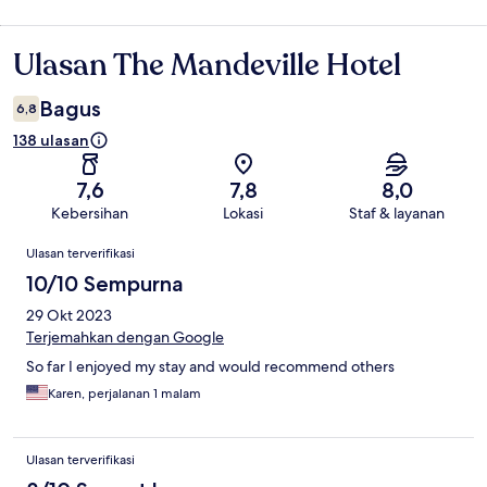
Ulasan The Mandeville Hotel
Ulasan
Bagus
6,8
138 ulasan
7,6
7,8
8,0
Kebersihan
Lokasi
Staf & layanan
Ulasan
Ulasan terverifikasi
10/10 Sempurna
29 Okt 2023
Terjemahkan dengan Google
So far I enjoyed my stay and would recommend others
Karen, perjalanan 1 malam
Ulasan terverifikasi