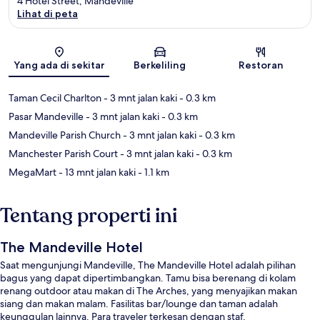
4 Hotel Street, Mandeville
Lihat di peta
Peta
Yang ada di sekitar
Berkeliling
Restoran
Taman Cecil Charlton
- 3 mnt jalan kaki
- 0.3 km
Pasar Mandeville
- 3 mnt jalan kaki
- 0.3 km
Mandeville Parish Church
- 3 mnt jalan kaki
- 0.3 km
Manchester Parish Court
- 3 mnt jalan kaki
- 0.3 km
MegaMart
- 13 mnt jalan kaki
- 1.1 km
Tentang properti ini
The Mandeville Hotel
Saat mengunjungi Mandeville, The Mandeville Hotel adalah pilihan
bagus yang dapat dipertimbangkan. Tamu bisa berenang di kolam
renang outdoor atau makan di The Arches, yang menyajikan makan
siang dan makan malam. Fasilitas bar/lounge dan taman adalah
keunggulan lainnya. Para traveler terkesan dengan staf.