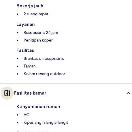
Bekerja jauh
2 ruang rapat
Layanan
Resepsionis 24 jam
Penitipan koper
Fasilitas
Brankas di resepsionis
Taman
Kolam renang outdoor
Fasilitas kamar
Kenyamanan rumah
AC
Kipas angin langit-langit