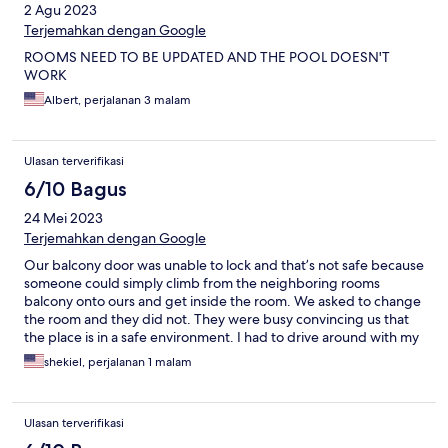
2 Agu 2023
Terjemahkan dengan Google
ROOMS NEED TO BE UPDATED AND THE POOL DOESN'T
WORK
Albert, perjalanan 3 malam
Ulasan terverifikasi
6/10 Bagus
24 Mei 2023
Terjemahkan dengan Google
Our balcony door was unable to lock and that’s not safe because
someone could simply climb from the neighboring rooms
balcony onto ours and get inside the room. We asked to change
the room and they did not. They were busy convincing us that
the place is in a safe environment. I had to drive around with my
suitcases in the car rather than leaving my stuff in an unlocked
shekiel, perjalanan 1 malam
room. The rooms are ok but definitely need some items such as
ironing board/iron, blow dryer, etc.
Ulasan terverifikasi