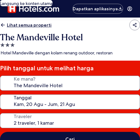
Langsung ke konten utama
Dapatkan aplikasinya
Lihat semua properti
The Mandeville Hotel
Properti
bintang
Hotel Mandeville dengan kolam renang outdoor, restoran
3.0
Pilih tanggal untuk melihat harga
Ke mana?
Tanggal
Traveler
Cari