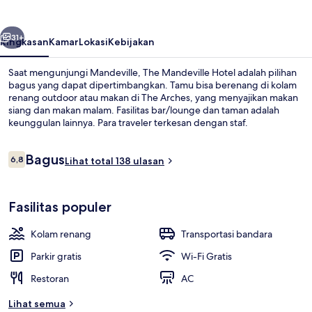
belumnya
Berikutnya
31+
Ringkasan
Kamar
Lokasi
Kebijakan
Saat mengunjungi Mandeville, The Mandeville Hotel adalah pilihan
bagus yang dapat dipertimbangkan. Tamu bisa berenang di kolam
renang outdoor atau makan di The Arches, yang menyajikan makan
siang dan makan malam. Fasilitas bar/lounge dan taman adalah
keunggulan lainnya. Para traveler terkesan dengan staf.
Ulasan
Bagus
6,8
Lihat total 138 ulasan
6,8 dari 10
Bar tepi kolam renang
Fasilitas populer
Kolam renang
Transportasi bandara
Parkir gratis
Wi-Fi Gratis
Restoran
AC
Lihat semua