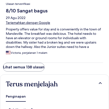
Ulasan terverifikasi
8/10 Sangat bagus
29 Agu 2022
Terjemahkan dengan Google
Property offers value for stay and is conveniently in the town of
Mandeville. The breakfast was delicious. The hotel needs to
have an elevator or ground rooms for individuals with
disabilities. My sister had a broken leg and we were upstairs
down the hallway. Also the Junior suites need to have a
microwave/ pantry. Why is it a Junior suite if it only has one big
Victoria, perjalanan 1 malam
room with one bed and a refrigerator? Overall the customer
service was excellent and my siblings and me felt safe.
Lihat semua 138 ulasan
Terus menjelajah
Penginapan