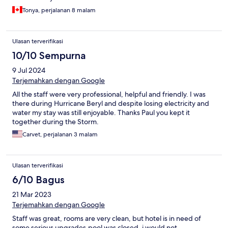
Tonya, perjalanan 8 malam
Ulasan terverifikasi
10/10 Sempurna
9 Jul 2024
Terjemahkan dengan Google
All the staff were very professional, helpful and friendly. I was
there during Hurricane Beryl and despite losing electricity and
water my stay was still enjoyable. Thanks Paul you kept it
together during the Storm.
Carvet, perjalanan 3 malam
Ulasan terverifikasi
6/10 Bagus
21 Mar 2023
Terjemahkan dengan Google
Staff was great, rooms are very clean, but hotel is in need of
some serious upgrades,pool was closed, i would not