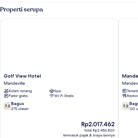
Kamar
Superior,
Properti serupa
1
kamar
Golf View Hotel
Mandevi
tidur
Golf
Mandev
Golf View Hotel
Mande
View
Hotel
Mandeville
Mandevi
Hotel
Mandevi
Kolam renang
Spa
Tersed
Mandeville
Parkir gratis
Wi-Fi Gratis
Restor
7.2
7.2
Bagus
Bag
7,2
7,2
dari
dari
275 ulasan
133 u
10,
10,
Bagus,
Bagus,
Harga
Rp2.017.462
275
133
sekarang
total Rp2.456.820
ulasan
ulasan
Rp2.017.462
termasuk pajak & biaya lainnya