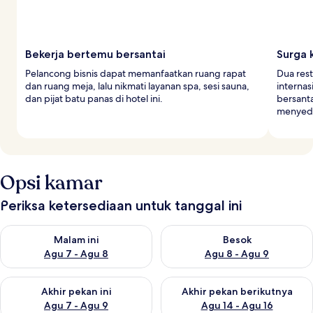
Bekerja bertemu bersantai
Surga 
Pelancong bisnis dapat memanfaatkan ruang rapat
Dua res
dan ruang meja, lalu nikmati layanan spa, sesi sauna,
interna
dan pijat batu panas di hotel ini.
bersanta
menyedi
Opsi kamar
Periksa ketersediaan untuk tanggal ini
Periksa ketersediaan untuk malam ini Agu 7 - Agu 8
Periksa ketersediaan untuk be
Malam ini
Besok
Agu 7 - Agu 8
Agu 8 - Agu 9
Periksa ketersediaan untuk akhir pekan ini Agu 7 - Agu 9
Periksa ketersediaan untuk ak
Akhir pekan ini
Akhir pekan berikutnya
Agu 7 - Agu 9
Agu 14 - Agu 16