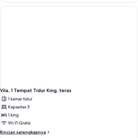
Vila
Premier,
teras
Vila, 1 Tempat Tidur King, teras
1 kamar tidur
Kapasitas 3
1 king
Wi-Fi Gratis
Rincian
Rincian selengkapnya
lebih