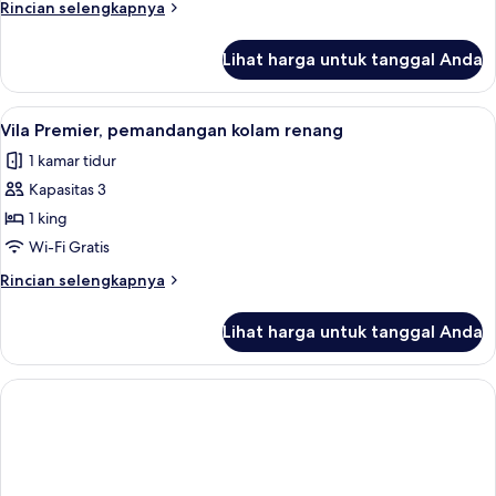
Rincian
Rincian selengkapnya
lebih
lanjut
Lihat harga untuk tanggal Anda
untuk
Vila
Junior,
Lihat
1 kamar tidur, selimut bulu angsa, min
5
teras
Vila Premier, pemandangan kolam renang
semua
1 kamar tidur
foto
Kapasitas 3
untuk
Vila
1 king
Premier,
Wi-Fi Gratis
pemandangan
Rincian
Rincian selengkapnya
kolam
lebih
renang
lanjut
Lihat harga untuk tanggal Anda
untuk
Vila
Premier,
pemandangan
kolam
renang