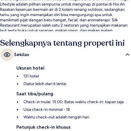
Lifestyle adalah pilihan sempurna untuk menginap di pantai di Hoi An.
Rasakan keseruan bermain air di 2 kolam renang outdoor, sedangkan
tamu yang ingin memanjakan diri bisa mengunjungi spa untuk
menikmati pijat dengan batu hangat, facial, dan aromaterapi. Silk
Restaurant merupakan salah satu 2 restoran yang menyajikan makanan
laut serta buka untuk sarapan, makan siang, dan makan malam.
Keunggulan lainnya meliputi klub anak gratis, bar/lounge, dan pusat
Selengkapnya tentang properti ini
kebugaran. Para traveler terkesan dengan staf.
Sekilas
Ukuran hotel
131 hotel
Diatur lebih dari 6 lantai
Saat tiba/pulang
Check-in mulai: 15.00; Batas waktu check-in: kapan saja
Usia check-in minimal - 18
Waktu check-out adalah tengah hari
Petunjuk check-in khusus