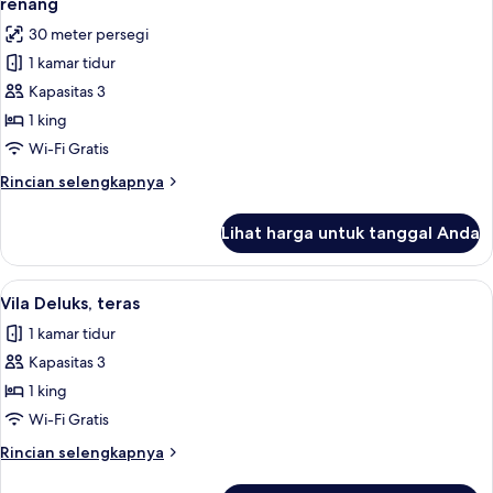
renang
Tidur
foto
30 meter persegi
King,
untuk
teras
1 kamar tidur
Vila
Kapasitas 3
Khas,
akses
1 king
ke
Wi-Fi Gratis
kolam
Rincian
Rincian selengkapnya
renang,
lebih
pemandangan
lanjut
Lihat harga untuk tanggal Anda
untuk
kolam
Vila
renang
Khas,
Lihat
Vila Deluks, teras | 1 kamar tidur, sel
4
akses
Vila Deluks, teras
semua
ke
1 kamar tidur
kolam
foto
renang,
Kapasitas 3
untuk
pemandangan
Vila
1 king
kolam
Deluks,
renang
Wi-Fi Gratis
teras
Rincian
Rincian selengkapnya
lebih
lanjut