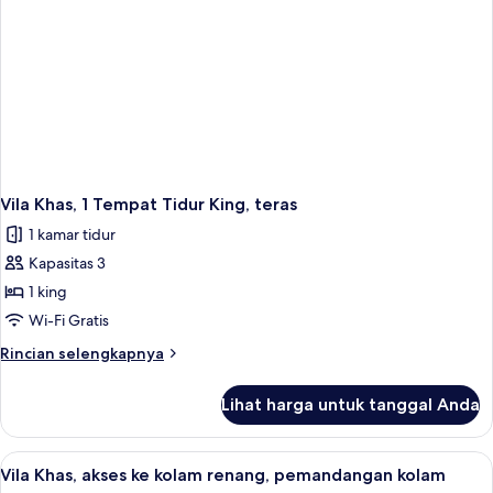
Vila Khas, 1 Tempat Tidur King, teras
1 kamar tidur
Kapasitas 3
1 king
Wi-Fi Gratis
Rincian
Rincian selengkapnya
lebih
lanjut
Lihat harga untuk tanggal Anda
untuk
Vila
Khas,
Lihat
1 kamar tidur, selimut bulu angsa, min
6
1
Vila Khas, akses ke kolam renang, pemandangan kolam
semua
Tempat