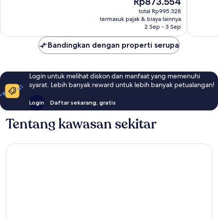
Rp873.554
1.005
652
sekarang
ulasan
ulasan
total Rp995.328
Rp873.554
termasuk pajak & biaya lainnya
2 Sep - 3 Sep
Bandingkan dengan properti serupa
Login untuk melihat diskon dan manfaat yang memenuhi
syarat. Lebih banyak reward untuk lebih banyak petualangan!
Login
Daftar sekarang, gratis
Tentang kawasan sekitar