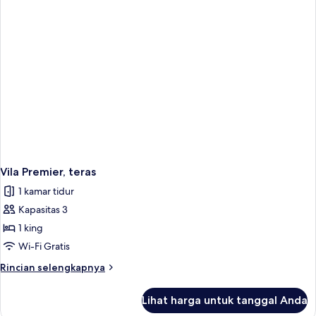
Vila Premier, teras
1 kamar tidur
Kapasitas 3
1 king
Wi-Fi Gratis
Rincian
Rincian selengkapnya
lebih
lanjut
Lihat harga untuk tanggal Anda
untuk