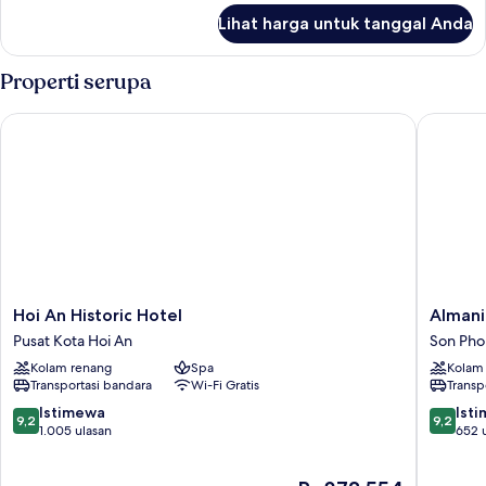
lanjut
Lihat harga untuk tanggal Anda
untuk
Kamar
Properti serupa
Hoi An Historic Hotel
Almanity
Hoi
Almanit
Hoi An Historic Hotel
Almani
An
Hoi
Pusat Kota Hoi An
Son Ph
Historic
An
Kolam renang
Spa
Kolam
Hotel
Resort
Transportasi bandara
Wi-Fi Gratis
Transp
Pusat
&
Kota
Spa
9.2
9.2
Istimewa
Ist
9,2
9,2
Hoi
Son
dari
dari
1.005 ulasan
652 
An
Phong
10,
10,
Istimewa,
Istimew
Harga