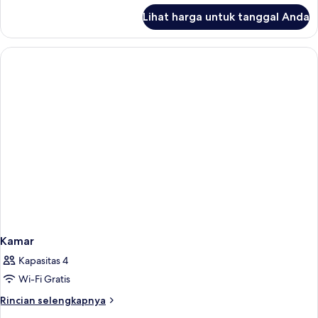
lanjut
Lihat harga untuk tanggal Anda
untuk
Kamar
Kamar
Kapasitas 4
Wi-Fi Gratis
Rincian
Rincian selengkapnya
lebih