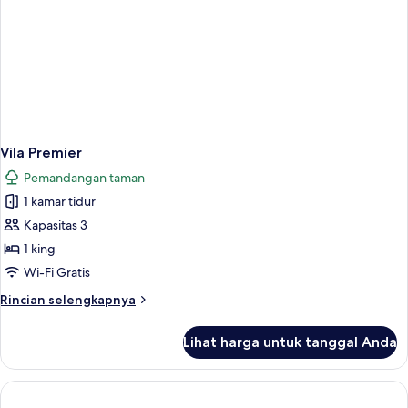
Vila Premier
Pemandangan taman
1 kamar tidur
Kapasitas 3
1 king
Wi-Fi Gratis
Rincian
Rincian selengkapnya
lebih
lanjut
Lihat harga untuk tanggal Anda
untuk
Vila
Premier