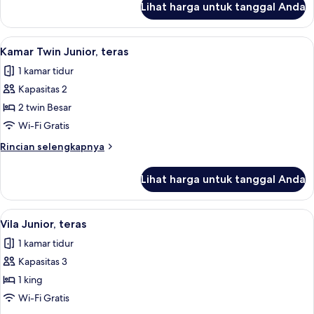
Lihat harga untuk tanggal Anda
untuk
Vila
Deluks,
Lihat
Kamar Twin Junior, teras | 1 kamar tid
4
teras
Kamar Twin Junior, teras
semua
1 kamar tidur
foto
Kapasitas 2
untuk
Kamar
2 twin Besar
Twin
Wi-Fi Gratis
Junior,
Rincian
Rincian selengkapnya
teras
lebih
lanjut
Lihat harga untuk tanggal Anda
untuk
Kamar
Twin
Lihat
Vila Junior, teras | 1 kamar tidur, seli
4
Junior,
Vila Junior, teras
semua
teras
1 kamar tidur
foto
Kapasitas 3
untuk
Vila
1 king
Junior,
Wi-Fi Gratis
teras