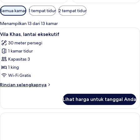
Filter
Semua kamar
1 tempat tidur
2 tempat tidur
tersedia
untuk
Menampilkan 13 dari 13 kamar
kamar
Lihat
1 kamar tidur, selimut bulu angsa, min
7
Vila Khas, lantai eksekutif
semua
30 meter persegi
foto
1 kamar tidur
untuk
Vila
Kapasitas 3
Khas,
1 king
lantai
Wi-Fi Gratis
eksekutif
Rincian
Rincian selengkapnya
lebih
lanjut
Lihat harga untuk tanggal Anda
untuk
Vila
Khas,
lantai
eksekutif