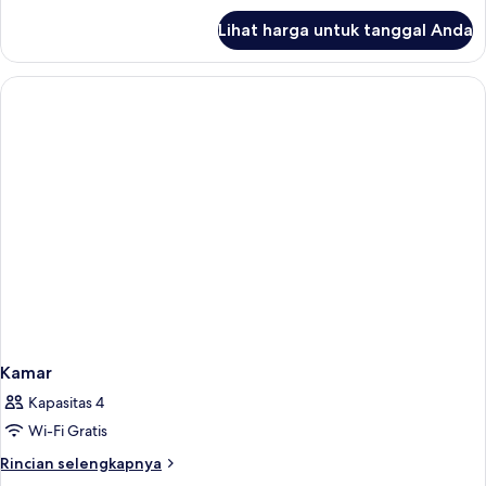
lanjut
Lihat harga untuk tanggal Anda
untuk
Vila,
1
Tempat
Tidur
King,
teras
Kamar
Kapasitas 4
Wi-Fi Gratis
Rincian
Rincian selengkapnya
lebih