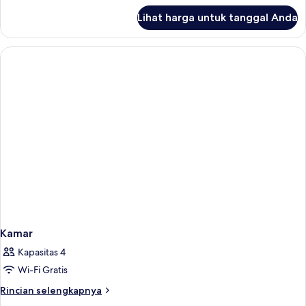
lanjut
Lihat harga untuk tanggal Anda
untuk
Kamar
Kamar
Kapasitas 4
Wi-Fi Gratis
Rincian
Rincian selengkapnya
lebih