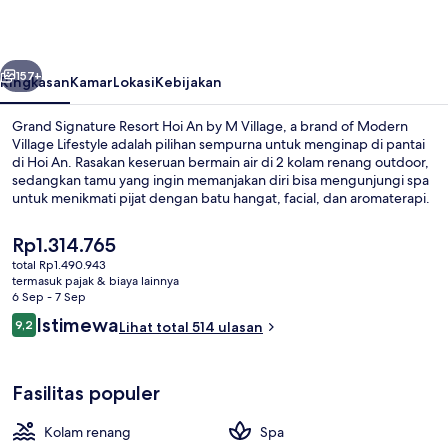
Hoi
An
belumnya
Berikutnya
by
157+
Ringkasan
Kamar
Lokasi
Kebijakan
M
Grand Signature Resort Hoi An by M Village, a brand of Modern
Village,
Village Lifestyle adalah pilihan sempurna untuk menginap di pantai
di Hoi An. Rasakan keseruan bermain air di 2 kolam renang outdoor,
a
sedangkan tamu yang ingin memanjakan diri bisa mengunjungi spa
brand
untuk menikmati pijat dengan batu hangat, facial, dan aromaterapi.
Silk Restaurant merupakan salah satu 2 restoran yang menyajikan
of
makanan laut serta buka untuk sarapan, makan siang, dan makan
Harga
Rp1.314.765
Modern
malam. Keunggulan lainnya meliputi klub anak gratis, bar/lounge,
saat
total Rp1.490.943
dan pusat kebugaran. Para traveler terkesan dengan staf.
ini
Village
termasuk pajak & biaya lainnya
2 kolam renang outdoor, dengan pay
Rp1.314.765
6 Sep - 7 Sep
Lifestyle
Ulasan
Istimewa
9,2
Lihat total 514 ulasan
9,2 dari 10
Fasilitas populer
Kolam renang
Spa