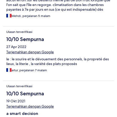
aucun effort sur les desserts même pas de bon fruit lorsque que
l'on sait que l'île en regorge. climatisation dans les chambres
payantes à 7e par jours en sus (ce qui est indispensable) dès
l'arrivée l'accueil demande le payement total de l'hébergement
Mehdi, perjalanan 5 malam
car il dit etre en attente de règlement.... ce qui est
inacceptable.....dommage car cette hôtel à échelle humaine a
de jolis côtés
Ulasan terverifikasi
10/10 Sempurna
27 Apr 2022
Terjemahkan dengan Google
le : le sourire et le dévouement des personnels, la propreté des
lieux, la literie , la variété des plats proposés
artur, perjalanan 7 malam
Ulasan terverifikasi
10/10 Sempurna
19 Okt 2021
Terjemahkan dengan Google
a smart decision