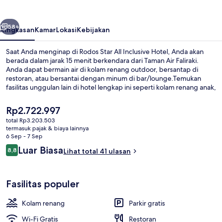
Inclusive
Hotel
belumnya
Berikutnya
58+
Ringkasan
Kamar
Lokasi
Kebijakan
Saat Anda menginap di Rodos Star All Inclusive Hotel, Anda akan
berada dalam jarak 15 menit berkendara dari Taman Air Faliraki.
Anda dapat bermain air di kolam renang outdoor, bersantap di
restoran, atau bersantai dengan minum di bar/lounge.Temukan
fasilitas unggulan lain di hotel lengkap ini seperti kolam renang anak,
toko roti/camilan, dan teras.
Harga
Rp2.722.997
saat
total Rp3.203.503
ini
termasuk pajak & biaya lainnya
Kolam renang outdoor, dengan payun
Rp2.722.997
6 Sep - 7 Sep
Ulasan
Luar Biasa
8,8
Lihat total 41 ulasan
8,8 dari 10
Fasilitas populer
Kolam renang
Parkir gratis
Wi-Fi Gratis
Restoran