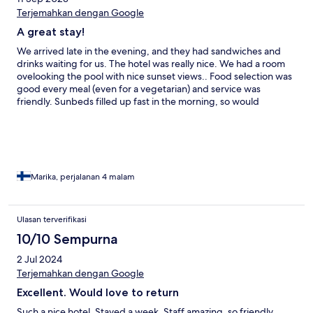
Terjemahkan dengan Google
A great stay!
We arrived late in the evening, and they had sandwiches and
drinks waiting for us. The hotel was really nice. We had a room
ovelooking the pool with nice sunset views.. Food selection was
good every meal (even for a vegetarian) and service was
friendly. Sunbeds filled up fast in the morning, so would
recommend reseving one early😅
Marika, perjalanan 4 malam
Ulasan terverifikasi
10/10 Sempurna
2 Jul 2024
Terjemahkan dengan Google
Excellent. Would love to return
Such a nice hotel. Stayed a week. Staff amazing, so friendly.