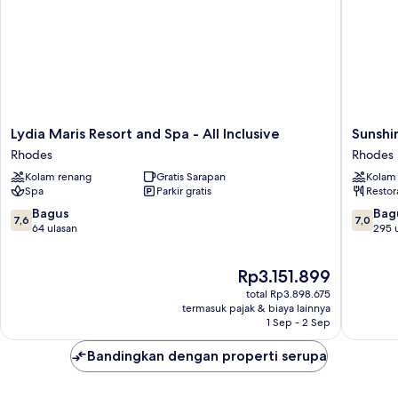
Lydia
Sunshin
Lydia Maris Resort and Spa - All Inclusive
Sunshin
Maris
Rhodes
Rhodes
Rhodes
Resort
-
Kolam renang
Gratis Sarapan
Kolam
and
All
Spa
Parkir gratis
Restor
Spa
Inclusiv
-
Rhodes
7.6
7.0
Bagus
Bag
7,6
7,0
All
dari
dari
64 ulasan
295 
Inclusive
10,
10,
Rhodes
Bagus,
Bagus,
Harga
Rp3.151.899
64
295
sekarang
ulasan
ulasan
total Rp3.898.675
Rp3.151.899
termasuk pajak & biaya lainnya
1 Sep - 2 Sep
Bandingkan dengan properti serupa