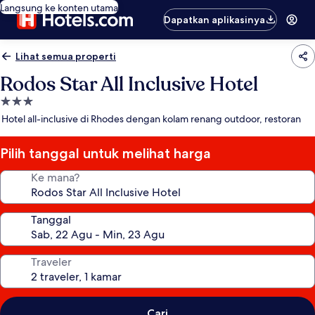
Langsung ke konten utama
Dapatkan aplikasinya
Lihat semua properti
Rodos Star All Inclusive Hotel
Properti
bintang
Hotel all-inclusive di Rhodes dengan kolam renang outdoor, restoran
3.0
Pilih tanggal untuk melihat harga
Ke mana?
Tanggal
Traveler
Cari