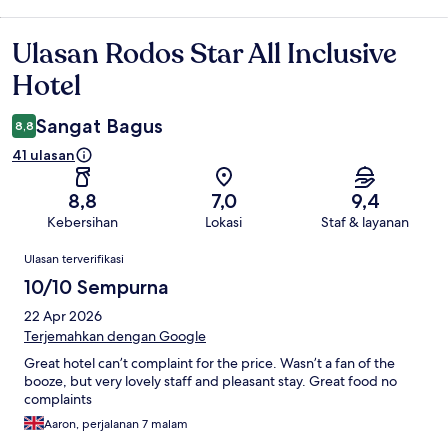
Ulasan Rodos Star All Inclusive
Ulasan
Hotel
Sangat Bagus
8,8
41 ulasan
8,8
7,0
9,4
Kebersihan
Lokasi
Staf & layanan
Ulasan
Ulasan terverifikasi
10/10 Sempurna
22 Apr 2026
Terjemahkan dengan Google
Great hotel can’t complaint for the price. Wasn’t a fan of the
booze, but very lovely staff and pleasant stay. Great food no
complaints
Aaron, perjalanan 7 malam