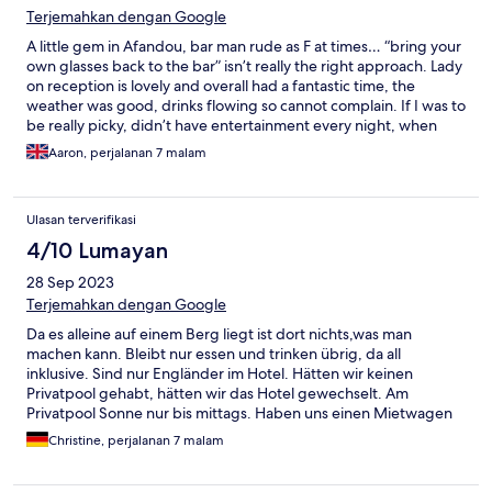
Terjemahkan dengan Google
A little gem in Afandou, bar man rude as F at times… “bring your
own glasses back to the bar” isn’t really the right approach. Lady
on reception is lovely and overall had a fantastic time, the
weather was good, drinks flowing so cannot complain. If I was to
be really picky, didn’t have entertainment every night, when
they did it was usually late on. I would return though so it was
Aaron, perjalanan 7 malam
nice enough for me to think about returning.
Ulasan terverifikasi
4/10 Lumayan
28 Sep 2023
Terjemahkan dengan Google
Da es alleine auf einem Berg liegt ist dort nichts,was man
machen kann. Bleibt nur essen und trinken übrig, da all
inklusive. Sind nur Engländer im Hotel. Hätten wir keinen
Privatpool gehabt, hätten wir das Hotel gewechselt. Am
Privatpool Sonne nur bis mittags. Haben uns einen Mietwagen
geliehen, um die Insel zu erkunden. Zustellbett für dritte Person
Christine, perjalanan 7 malam
eine Katastrophe. Quietscht bei jedem umdrehen,
durchgelegen. Personal trotz allem sehr, sehr nett. Werden