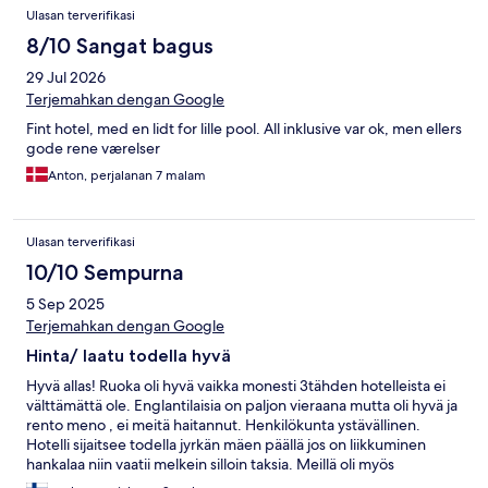
allerdings trotzdem nicht wiederkommen
Ulasan terverifikasi
8/10 Sangat bagus
29 Jul 2026
Terjemahkan dengan Google
Fint hotel, med en lidt for lille pool. All inklusive var ok, men ellers
gode rene værelser
Anton, perjalanan 7 malam
Ulasan terverifikasi
10/10 Sempurna
5 Sep 2025
Terjemahkan dengan Google
Hinta/ laatu todella hyvä
Hyvä allas! Ruoka oli hyvä vaikka monesti 3tähden hotelleista ei
välttämättä ole. Englantilaisia on paljon vieraana mutta oli hyvä ja
rento meno , ei meitä haitannut. Henkilökunta ystävällinen.
Hotelli sijaitsee todella jyrkän mäen päällä jos on liikkuminen
hankalaa niin vaatii melkein silloin taksia. Meillä oli myös
vanhemmat mukana +65 v ja hekin tykkäsivät hotellista. Hinta