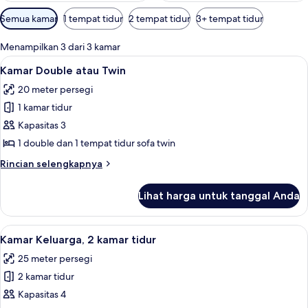
Filter
Semua kamar
1 tempat tidur
2 tempat tidur
3+ tempat tidur
tersedia
untuk
Menampilkan 3 dari 3 kamar
kamar
Lihat
Kamar Double atau Twin | Kedap suara,
26
Kamar Double atau Twin
semua
20 meter persegi
foto
1 kamar tidur
untuk
Kamar
Kapasitas 3
Double
1 double dan 1 tempat tidur sofa twin
atau
Rincian
Rincian selengkapnya
Twin
lebih
lanjut
Lihat harga untuk tanggal Anda
untuk
Kamar
Double
Lihat
Kamar Keluarga, 2 kamar tidur | Kedap
8
atau
Kamar Keluarga, 2 kamar tidur
semua
Twin
25 meter persegi
foto
2 kamar tidur
untuk
Kamar
Kapasitas 4