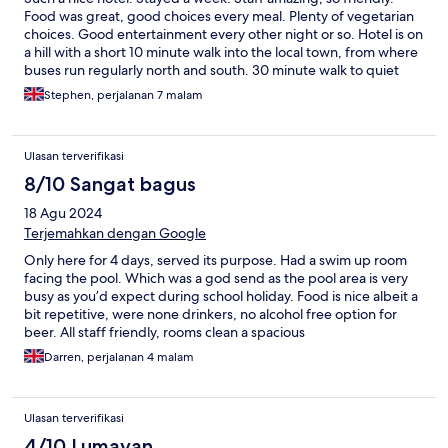
Food was great, good choices every meal. Plenty of vegetarian
choices. Good entertainment every other night or so. Hotel is on
a hill with a short 10 minute walk into the local town, from where
buses run regularly north and south. 30 minute walk to quiet
beach. Would love to go back
Stephen, perjalanan 7 malam
Ulasan terverifikasi
8/10 Sangat bagus
18 Agu 2024
Terjemahkan dengan Google
Only here for 4 days, served its purpose. Had a swim up room
facing the pool. Which was a god send as the pool area is very
busy as you’d expect during school holiday. Food is nice albeit a
bit repetitive, were none drinkers, no alcohol free option for
beer. All staff friendly, rooms clean a spacious
Darren, perjalanan 4 malam
Ulasan terverifikasi
4/10 Lumayan