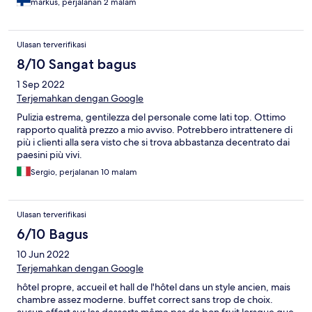
markus, perjalanan 2 malam
laatu todella hyvä
Ulasan terverifikasi
8/10 Sangat bagus
1 Sep 2022
Terjemahkan dengan Google
Pulizia estrema, gentilezza del personale come lati top. Ottimo
rapporto qualità prezzo a mio avviso. Potrebbero intrattenere di
più i clienti alla sera visto che si trova abbastanza decentrato dai
paesini più vivi.
Sergio, perjalanan 10 malam
Ulasan terverifikasi
6/10 Bagus
10 Jun 2022
Terjemahkan dengan Google
hôtel propre, accueil et hall de l'hôtel dans un style ancien, mais
chambre assez moderne. buffet correct sans trop de choix.