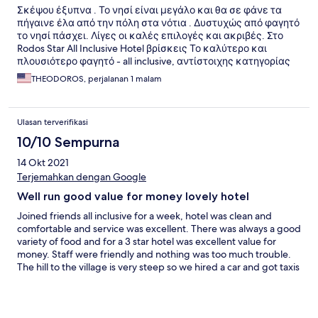
Σκέψου έξυπνα . Το νησί είναι μεγάλο και θα σε φάνε τα
πήγαινε έλα από την πόλη στα νότια . Δυστυχώς από φαγητό
το νησί πάσχει. Λίγες οι καλές επιλογές και ακριβές. Στο
Rodos Star All Inclusive Hotel βρίσκεις Το καλύτερο και
πλουσιότερο φαγητό - all inclusive, αντίστοιχης κατηγορίας
ξενοδοχείου στο νησί - και πήγα σε τρία καθαριότητα πολύ
THEODOROS, perjalanan 1 malam
ωραία δωμάτια με ξεκούραστα στρώματα και πολύ καλό
service 10 με τόνο –
Ulasan terverifikasi
10/10 Sempurna
14 Okt 2021
Terjemahkan dengan Google
Well run good value for money lovely hotel
Joined friends all inclusive for a week, hotel was clean and
comfortable and service was excellent. There was always a good
variety of food and for a 3 star hotel was excellent value for
money. Staff were friendly and nothing was too much trouble.
The hill to the village is very steep so we hired a car and got taxis
if we went out though I believe local bus service is good 😊