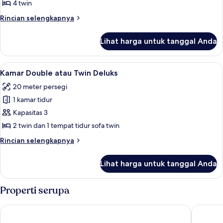
Keluarga,
4 twin
2
Rincian
Rincian selengkapnya
kamar
lebih
tidur
lanjut
Lihat harga untuk tanggal Anda
untuk
Kamar
Keluarga,
Lihat
Kedap suara, Wi-Fi (biaya tambahan), 
7
2
Kamar Double atau Twin Deluks
semua
kamar
20 meter persegi
tidur
foto
1 kamar tidur
untuk
Kamar
Kapasitas 3
Double
2 twin dan 1 tempat tidur sofa twin
atau
Rincian
Rincian selengkapnya
Twin
lebih
Deluks
lanjut
Lihat harga untuk tanggal Anda
untuk
Kamar
Double
Properti serupa
atau
Twin
Lydia Maris Resort and Spa - All Inclusive
Sunshine 
Deluks