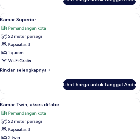
untuk
Kamar
Deluks
Lihat
Kamar Superior | Minibar, brankas, me
5
Kamar Superior
semua
Pemandangan kota
foto
22 meter persegi
untuk
Kamar
Kapasitas 3
Superior
1 queen
Wi-Fi Gratis
Rincian
Rincian selengkapnya
lebih
lanjut
Lihat harga untuk tanggal Anda
untuk
Kamar
Superior
Lihat
Kamar Twin, akses difabel | Minibar, b
5
Kamar Twin, akses difabel
semua
Pemandangan kota
foto
22 meter persegi
untuk
Kamar
Kapasitas 3
Twin,
2 twin