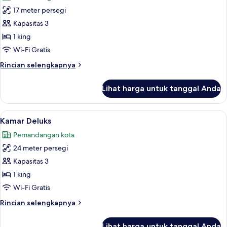
foto
17 meter persegi
untuk
Kamar
Kapasitas 3
Basic
1 king
Wi-Fi Gratis
Rincian
Rincian selengkapnya
lebih
lanjut
Lihat harga untuk tanggal Anda
untuk
Kamar
Basic
Lihat
Kamar Deluks | Pemandangan dari ka
5
Kamar Deluks
semua
Pemandangan kota
foto
24 meter persegi
untuk
Kamar
Kapasitas 3
Deluks
1 king
Wi-Fi Gratis
Rincian
Rincian selengkapnya
lebih
lanjut
Lihat harga untuk tanggal Anda