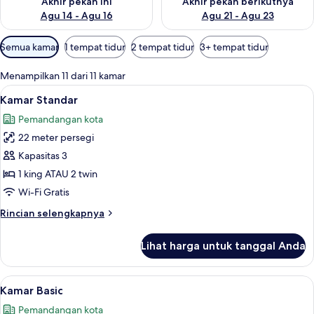
Akhir pekan ini
Akhir pekan berikutnya
Agu 14 - Agu 16
Agu 21 - Agu 23
Filter
Semua kamar
1 tempat tidur
2 tempat tidur
3+ tempat tidur
tersedia
untuk
Menampilkan 11 dari 11 kamar
kamar
Lihat
Minibar, brankas, meja kerja, dan ked
5
Kamar Standar
semua
Pemandangan kota
foto
22 meter persegi
untuk
Kamar
Kapasitas 3
Standar
1 king ATAU 2 twin
Wi-Fi Gratis
Rincian
Rincian selengkapnya
lebih
lanjut
Lihat harga untuk tanggal Anda
untuk
Kamar
Standar
Lihat
Kamar Basic | Minibar, brankas, meja k
5
Kamar Basic
semua
Pemandangan kota