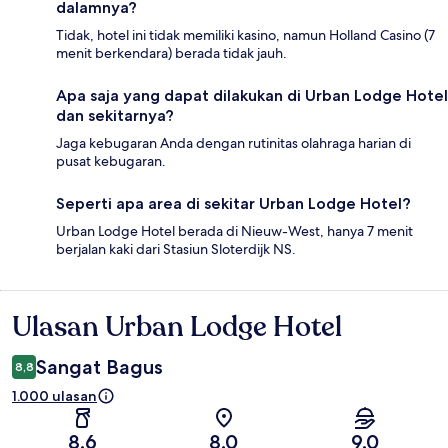
dalamnya?
Tidak, hotel ini tidak memiliki kasino, namun Holland Casino (7
menit berkendara) berada tidak jauh.
Apa saja yang dapat dilakukan di Urban Lodge Hotel
dan sekitarnya?
Jaga kebugaran Anda dengan rutinitas olahraga harian di
pusat kebugaran.
Seperti apa area di sekitar Urban Lodge Hotel?
Urban Lodge Hotel berada di Nieuw-West, hanya 7 menit
berjalan kaki dari Stasiun Sloterdijk NS.
Ulasan Urban Lodge Hotel
Ulasan
Sangat Bagus
8,8
1.000 ulasan
8,6
8,0
9,0