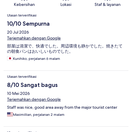
Kebersihan
Lokasi
Staf & layanan
Ulasan
Ulasan terverifikasi
10/10 Sempurna
20 Jul 2026
Terjemahkan dengan Google
部屋は清潔で、快適でした。周辺環境も静かでした。焼きたて
の朝食パンはおいしいものでした。
Kunihiko, perjalanan 6 malam
Ulasan terverifikasi
8/10 Sangat bagus
10 Mei 2026
Terjemahkan dengan Google
Staff was nice, good area away from the major tourist center
Maximillian, perjalanan 2 malam