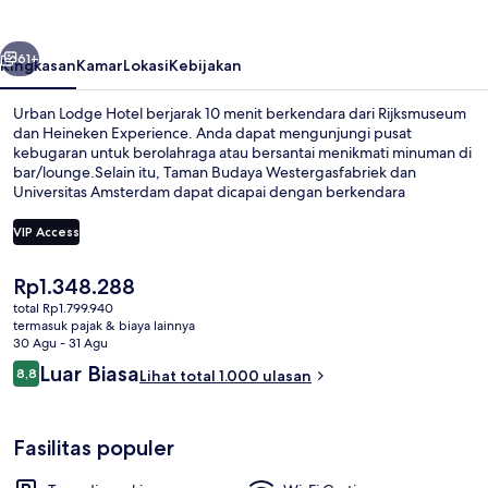
belumnya
Berikutnya
61+
Ringkasan
Kamar
Lokasi
Kebijakan
Urban Lodge Hotel berjarak 10 menit berkendara dari Rijksmuseum
dan Heineken Experience. Anda dapat mengunjungi pusat
kebugaran untuk berolahraga atau bersantai menikmati minuman di
bar/lounge.Selain itu, Taman Budaya Westergasfabriek dan
Universitas Amsterdam dapat dicapai dengan berkendara
singkat.Para traveler menyukai staf. Properti ini berada dekat
dengan transportasi umum: Stasiun Sloterdijk NS berjarak 7 menit
VIP Access
dan Pemberhentian Burgemeester Fockstraat berjarak 9 menit.
Harga
Rp1.348.288
Kamar Superior | Minibar, brankas, me
saat
total Rp1.799.940
ini
termasuk pajak & biaya lainnya
Rp1.348.288
30 Agu - 31 Agu
Ulasan
Luar Biasa
8,8
Lihat total 1.000 ulasan
8,8 dari 10
Fasilitas populer