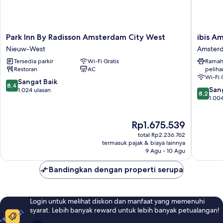
Park
ibis
Park Inn By Radisson Amsterdam City West
ibis A
Inn
Amster
Nieuw-West
Amsterd
By
City
Tersedia parkir
Wi-Fi Gratis
Ramah
Radisson
West
Restoran
AC
peliha
Amsterdam
Amster
Wi-Fi 
City
Barat
8.4
Sangat Baik
8,4
8.2
West
San
dari
1.024 ulasan
8,2
dari
Nieuw-
1.004
10,
10,
West
Sangat
Sangat
Baik,
Harga
Rp1.675.539
Baik,
1.024
sekarang
1.004
ulasan
total Rp2.236.762
Rp1.675.539
ulasan
termasuk pajak & biaya lainnya
9 Agu - 10 Agu
Bandingkan dengan properti serupa
Login untuk melihat diskon dan manfaat yang memenuhi
syarat. Lebih banyak reward untuk lebih banyak petualangan!