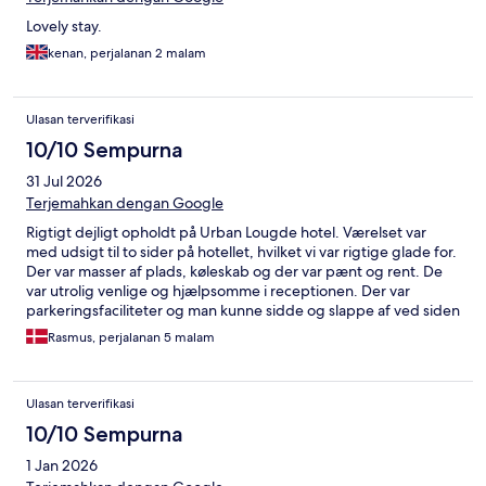
Lovely stay.
kenan, perjalanan 2 malam
Ulasan terverifikasi
10/10 Sempurna
31 Jul 2026
Terjemahkan dengan Google
Rigtigt dejligt opholdt på Urban Lougde hotel. Værelset var
med udsigt til to sider på hotellet, hvilket vi var rigtige glade for.
Der var masser af plads, køleskab og der var pænt og rent. De
var utrolig venlige og hjælpsomme i receptionen. Der var
parkeringsfaciliteter og man kunne sidde og slappe af ved siden
af receptionen med diverse brætspil. Til morgenmad var der en
Rasmus, perjalanan 5 malam
masse forskellige ting, men jeg savnede nogle “sunde
havregryn” og noget groft brød. Alt andet var godt, Mvh
Rasmus
Ulasan terverifikasi
10/10 Sempurna
1 Jan 2026