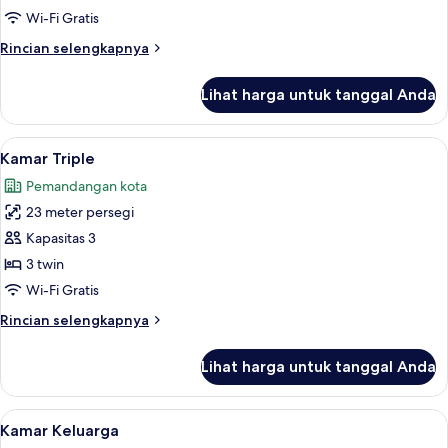
akses
Wi-Fi Gratis
difabel
Rincian
Rincian selengkapnya
lebih
lanjut
Lihat harga untuk tanggal Anda
untuk
Kamar
Twin,
Lihat
Kamar Triple | Minibar, brankas, meja 
5
akses
Kamar Triple
semua
difabel
Pemandangan kota
foto
23 meter persegi
untuk
Kamar
Kapasitas 3
Triple
3 twin
Wi-Fi Gratis
Rincian
Rincian selengkapnya
lebih
lanjut
Lihat harga untuk tanggal Anda
untuk
Kamar
Triple
Lihat
Kamar Keluarga | Pemandangan dari 
5
Kamar Keluarga
semua