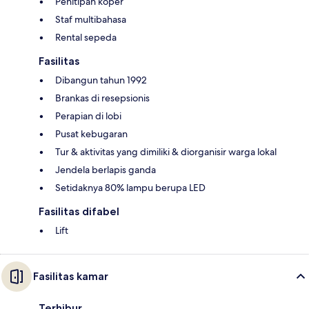
Penitipan koper
Staf multibahasa
Rental sepeda
Fasilitas
Dibangun tahun 1992
Brankas di resepsionis
Perapian di lobi
Pusat kebugaran
Tur & aktivitas yang dimiliki & diorganisir warga lokal
Jendela berlapis ganda
Setidaknya 80% lampu berupa LED
Fasilitas difabel
Lift
Fasilitas kamar
Terhibur