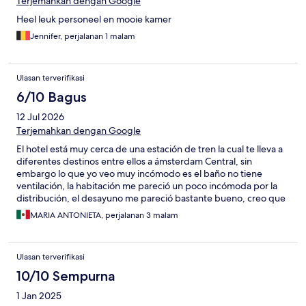
Terjemahkan dengan Google
Heel leuk personeel en mooie kamer
Jennifer, perjalanan 1 malam
Ulasan terverifikasi
6/10 Bagus
12 Jul 2026
Terjemahkan dengan Google
El hotel está muy cerca de una estación de tren la cual te lleva a
diferentes destinos entre ellos a ámsterdam Central, sin
embargo lo que yo veo muy incómodo es el baño no tiene
ventilación, la habitación me pareció un poco incómoda por la
distribución, el desayuno me pareció bastante bueno, creo que
es una gran opción de hospedaje si no quieres estar en el caos
MARIA ANTONIETA, perjalanan 3 malam
de amsterdam Central, qué dicho sea de pasos una ciudad muy
sucia.
Ulasan terverifikasi
10/10 Sempurna
1 Jan 2025