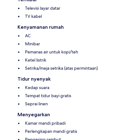
Televisi layar datar
TV kabel
Kenyamanan rumah
AC
Minibar
Pemanas air untuk kopi/teh
Ketel listrik
Setrika/meja setrika (atas permintaan)
Tidur nyenyak
Kedap suara
Tempat tidur bayi gratis
Seprai linen
Menyegarkan
Kamar mandi pribadi
Perlengkapan mandi gratis
Pengering rambut