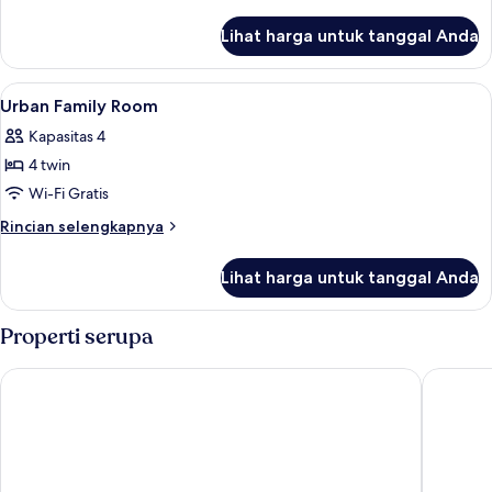
Room
lebih
lanjut
Lihat harga untuk tanggal Anda
untuk
Urban
Triple
Lihat
Minibar, brankas, meja kerja, dan ked
6
Room
Urban Family Room
semua
Kapasitas 4
foto
4 twin
untuk
Urban
Wi-Fi Gratis
Family
Rincian
Rincian selengkapnya
Room
lebih
lanjut
Lihat harga untuk tanggal Anda
untuk
Urban
Family
Properti serupa
Room
Park Inn By Radisson Amsterdam City West
ibis Ams