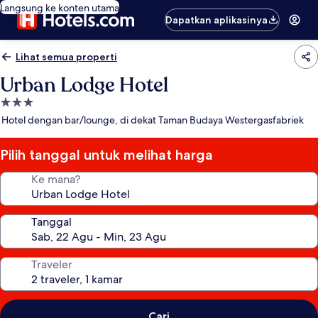
Langsung ke konten utama
Dapatkan aplikasinya
Lihat semua properti
Urban Lodge Hotel
Properti
bintang
Hotel dengan bar/lounge, di dekat Taman Budaya Westergasfabriek
3.0
Pilih tanggal untuk melihat harga
Ke mana?
Tanggal
Traveler
Cari