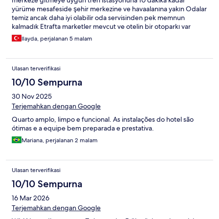
merkeze gitmeye uygun tren istasyonuna 10 dakika kadar
yürüme mesafeside şehir merkezine ve havaalanına yakın Odalar
temiz ancak daha iyi olabilir oda servisinden pek memnun
kalmadık Etrafta marketler mevcut ve otelin bir otoparkı var
Ilayda, perjalanan 5 malam
Ulasan terverifikasi
10/10 Sempurna
30 Nov 2025
Terjemahkan dengan Google
Quarto amplo, limpo e funcional. As instalações do hotel são
ótimas e a equipe bem preparada e prestativa.
Mariana, perjalanan 2 malam
Ulasan terverifikasi
10/10 Sempurna
16 Mar 2026
Terjemahkan dengan Google