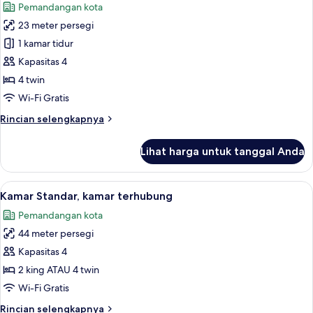
Pemandangan kota
foto
23 meter persegi
untuk
Kamar
1 kamar tidur
Keluarga
Kapasitas 4
4 twin
Wi-Fi Gratis
Rincian
Rincian selengkapnya
lebih
lanjut
Lihat harga untuk tanggal Anda
untuk
Kamar
Keluarga
Lihat
Kamar Standar, kamar terhubung | Min
5
Kamar Standar, kamar terhubung
semua
Pemandangan kota
foto
44 meter persegi
untuk
Kamar
Kapasitas 4
Standar,
2 king ATAU 4 twin
kamar
Wi-Fi Gratis
terhubung
Rincian
Rincian selengkapnya