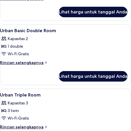
lebih
lanjut
Lihat harga untuk tanggal Anda
untuk
Kamar
Standar,
Lihat
Minibar, brankas, meja kerja, dan ked
6
kamar
Urban Basic Double Room
semua
terhubung
Kapasitas 2
foto
1 double
untuk
Urban
Wi-Fi Gratis
Basic
Rincian
Rincian selengkapnya
Double
lebih
lanjut
Room
Lihat harga untuk tanggal Anda
untuk
Urban
Basic
Lihat
Minibar, brankas, meja kerja, dan ked
6
Double
Urban Triple Room
semua
Room
Kapasitas 3
foto
3 twin
untuk
Urban
Wi-Fi Gratis
Triple
Rincian
Rincian selengkapnya