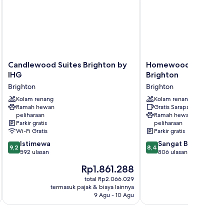
Candlewood
Homewood
Candlewood Suites Brighton by
Homewood Suites by
Suites
Suites
IHG
Brighton
Brighton
by
Brighton
Brighton
by
Hilton
IHG
Kolam renang
Brighton
Kolam renang
Ramah hewan
Gratis Sarapan
Brighton
Brighton
peliharaan
Ramah hewan
Parkir gratis
peliharaan
Wi-Fi Gratis
Parkir gratis
9.2
8.4
Istimewa
Sangat Baik
9,2
8,4
dari
dari
592 ulasan
806 ulasan
10,
10,
Harga
Ha
Rp1.861.288
R
Istimewa,
Sangat
sekarang
se
592
Baik,
total Rp2.066.029
Rp1.861.288
Rp
termasuk pajak & biaya lainnya
termasuk paj
ulasan
806
9 Agu - 10 Agu
ulasan