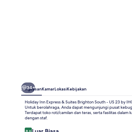
&
Suites
Brighton
South
-
US
23
by
IHG
34+
Ringkasan
Kamar
Lokasi
Kebijakan
Holiday Inn Express & Suites Brighton South - US 23 by I
Untuk berolahraga, Anda dapat mengunjungi pusat kebugar
Terdapat toko roti/camilan dan teras, serta fasilitas dalam
dengan staf.
Ulasan
Luar Biasa
8,6