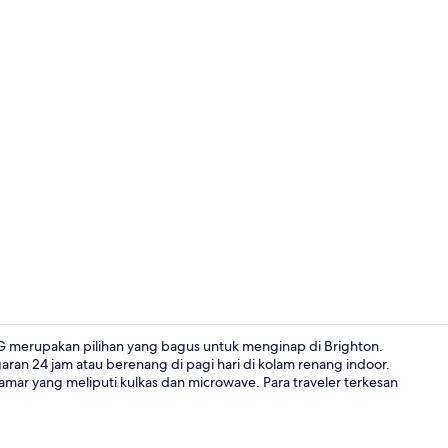
Sudah terma
HG merupakan pilihan yang bagus untuk menginap di Brighton.
an 24 jam atau berenang di pagi hari di kolam renang indoor.
 kamar yang meliputi kulkas dan microwave. Para traveler terkesan
Eksterior