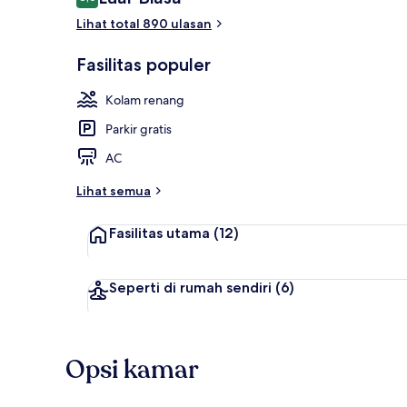
8,6 dari 10
Lihat total 890 ulasan
Brankas, meja
Fasilitas populer
Kolam renang
Parkir gratis
AC
Lihat semua
Fasilitas utama
(12)
Seperti di rumah sendiri
(6)
Opsi kamar