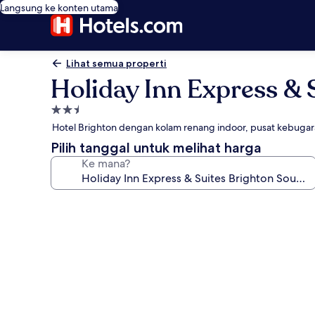
Langsung ke konten utama
Lihat semua properti
Holiday Inn Express & 
Properti
bintang
Hotel Brighton dengan kolam renang indoor, pusat kebugar
2.5
Pilih tanggal untuk melihat harga
Ke mana?
Galeri
foto
untuk
Holiday
Inn
Express