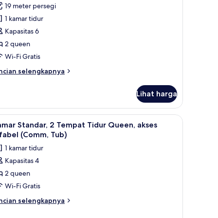
ite,
ulasan)
19 meter persegi
mpat
dur
1 kamar tidur
fa
empat
Kapasitas 6
idur
2 queen
ueen,
Wi-Fi Gratis
kses
ifabel
ncian
ncian selengkapnya
bih
iving
njut
rea,
Lihat harga
tuk
omm)
ite,
ka, dan tempat tidur bayi gratis
ihat
Brankas, meja kerja, setrika/meja setrika, dan 
4
empat
amar Standar, 2 Tempat Tidur Queen, akses
emua
dur
ifabel (Comm, Tub)
een,
oto
1 kamar tidur
ses
ntuk
fabel
Kapasitas 4
amar
iving
2 queen
tandar,
ea,
omm)
Wi-Fi Gratis
empat
ncian
ncian selengkapnya
idur
bih
njut