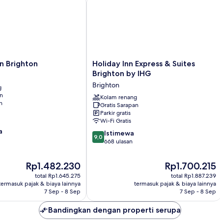
Holiday
n Brighton
Holiday Inn Express & Suites
Inn
Brighton by IHG
Express
Brighton
g
&
an
Suites
Kolam renang
n
Gratis Sarapan
Brighton
Parkir gratis
by
Wi-Fi Gratis
IHG
a
9.0
Brighton
Istimewa
9,0
dari
668 ulasan
10,
Istimewa,
Harga
Harga
Rp1.482.230
Rp1.700.215
668
sekarang
sekarang
total Rp1.645.275
total Rp1.887.239
ulasan
Rp1.482.230
Rp1.700.215
termasuk pajak & biaya lainnya
termasuk pajak & biaya lainnya
7 Sep - 8 Sep
7 Sep - 8 Sep
Bandingkan dengan properti serupa