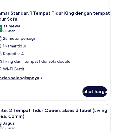
ub)
amar
andar,
ka, dan tempat tidur bayi gratis
ihat
Brankas, meja kerja, setrika/meja setrika, dan 
4
amar Standar, 1 Tempat Tidur King dengan tempat
emua
empat
dur Sofa
dur
oto
Istimewa
ng,
0
ntuk
9,0 dari 10
(2
2 ulasan
ses
amar
ulasan)
28 meter persegi
fabel
tandar,
omm,
1 kamar tidur
b)
Kapasitas 4
empat
1 king dan 1 tempat tidur sofa double
idur
Wi-Fi Gratis
ing
engan
ncian
ncian selengkapnya
bih
empat
njut
idur
Lihat harga
tuk
ofa
amar
andar,
ka, dan tempat tidur bayi gratis
ihat
Brankas, meja kerja, setrika/meja setrika, dan 
5
ite, 2 Tempat Tidur Queen, akses difabel (Living
emua
empat
rea, Comm)
dur
oto
Bagus
ng
4
ntuk
7,4 dari 10
(3
3 ulasan
engan