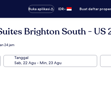
•
Buka aplikasi
IDR
Buat daftar prope
Suites Brighton South - US 
an 24 jam
Tanggal