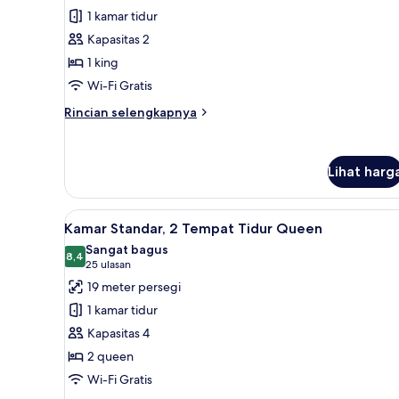
Kamar
difabel
1 kamar tidur
Standar,
(Comm)
Kapasitas 2
1
1 king
Tempat
Wi-Fi Gratis
Tidur
King
Rincian
Rincian selengkapnya
lebih
lanjut
untuk
Lihat harg
Kamar
Standar,
1
Lihat
Brankas, meja kerja, setrika/me
Tempat
7
Kamar Standar, 2 Tempat Tidur Queen
semua
Tidur
Sangat bagus
King
foto
8,4
8,4 dari 10
(25
25 ulasan
untuk
ulasan)
19 meter persegi
Kamar
1 kamar tidur
Standar,
Kapasitas 4
2
2 queen
Tempat
Wi-Fi Gratis
Tidur