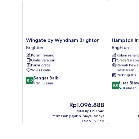
akses
difabel
(Comm,
Tub)
Wingate
Hampton
Wingate by Wyndham Brighton
Hampton In
by
Inn
Brighton
Brighton
Wyndham
Brighton
Kolam renang
Kolam renan
Brighton
Brighton
Gratis Sarapan
Gratis Sarap
Brighton
Parkir gratis
Ramah hewa
Wi-Fi Gratis
peliharaan
Parkir gratis
8.0
Sangat Baik
8,0
8.8
Luar Bias
dari
1.061 ulasan
8,8
dari
901 ulasan
10,
10,
Sangat
Luar
Baik,
Harga
Rp1.096.888
Biasa,
1.061
sekarang
901
ulasan
total Rp1.217.546
Rp1.096.888
ulasan
termasuk pajak & biaya lainnya
1 Sep - 2 Sep