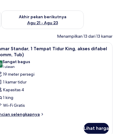
 ini Agu 14 - Agu 16
Periksa ketersediaan untuk akhir pekan berikutnya Agu 21 - A
Akhir pekan berikutnya
Agu 21 - Agu 23
Menampilkan 13 dari 13 kamar
ka, dan tempat tidur bayi gratis
ihat
Brankas, meja kerja, setrika/meja setrika, dan 
7
mar Standar, 1 Tempat Tidur King, akses difabel
emua
Comm, Tub)
oto
Sangat bagus
0
ntuk
8,0 dari 10
(1
1 ulasan
amar
ulasan)
19 meter persegi
tandar,
1 kamar tidur
Kapasitas 4
empat
1 king
idur
Wi-Fi Gratis
ing,
kses
ncian
ncian selengkapnya
bih
ifabel
njut
Comm,
Lihat harga
tuk