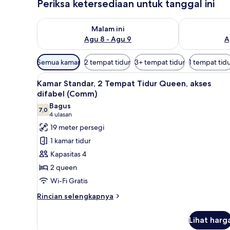
Periksa ketersediaan untuk tanggal ini
Periksa ketersediaan untuk malam ini Agu 8 - Agu 9
Periksa keter
Malam ini
Agu 8 - Agu 9
A
Filter
Semua kamar
2 tempat tidur
3+ tempat tidur
1 tempat tid
tersedia
Lihat
Brankas, meja kerja, setrika/me
untuk
6
Kamar Standar, 2 Tempat Tidur Queen, akses
semua
kamar
difabel (Comm)
foto
Bagus
7,0
untuk
7,0 dari 10
(4
4 ulasan
Kamar
ulasan)
19 meter persegi
Standar,
1 kamar tidur
2
Kapasitas 4
Tempat
2 queen
Tidur
Wi-Fi Gratis
Queen,
akses
Rincian
Rincian selengkapnya
lebih
difabel
lanjut
(Comm)
Lihat harg
untuk