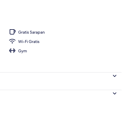
 kerja, setrika/meja setrika, dan tempat tidur bayi gratis
Gratis Sarapan
Wi-Fi Gratis
Gym