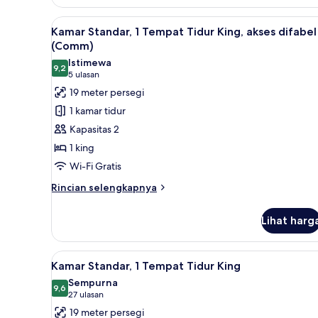
Kamar
Standar,
Lihat
Brankas, meja kerja, setrika/me
5
2
Kamar Standar, 1 Tempat Tidur King, akses difabel
semua
Tempat
(Comm)
Tidur
foto
Istimewa
Queen,
9,2
untuk
9,2 dari 10
(5
5 ulasan
akses
Kamar
ulasan)
19 meter persegi
difabel
Standar,
(Comm)
1 kamar tidur
1
Kapasitas 2
Tempat
1 king
Tidur
Wi-Fi Gratis
King,
akses
Rincian
Rincian selengkapnya
lebih
difabel
lanjut
(Comm)
Lihat harg
untuk
Kamar
Standar,
Lihat
Kamar Standar, 1 Tempat Tidur K
7
1
Kamar Standar, 1 Tempat Tidur King
semua
Tempat
Sempurna
Tidur
foto
9,6
9,6 dari 10
(27
27 ulasan
King,
untuk
ulasan)
19 meter persegi
akses