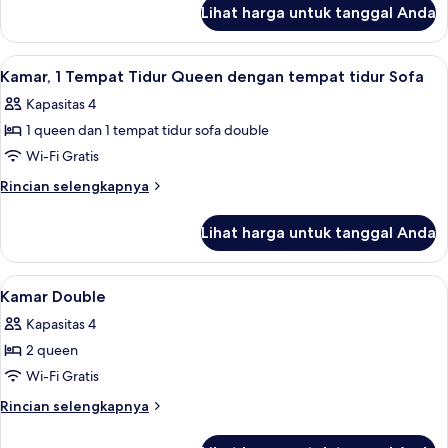
lanjut
Lihat harga untuk tanggal Anda
untuk
Kamar
Single
Lihat
Meja kerja, Wi-Fi gratis, dan seprai lin
7
Kamar, 1 Tempat Tidur Queen dengan tempat tidur Sofa
semua
Kapasitas 4
foto
1 queen dan 1 tempat tidur sofa double
untuk
Kamar,
Wi-Fi Gratis
1
Rincian
Rincian selengkapnya
Tempat
lebih
lanjut
Tidur
Lihat harga untuk tanggal Anda
untuk
Queen
Kamar,
dengan
1
Lihat
Meja kerja, Wi-Fi gratis, dan seprai lin
4
tempat
Tempat
Kamar Double
semua
Tidur
tidur
Kapasitas 4
Queen
foto
Sofa
dengan
2 queen
untuk
tempat
Kamar
Wi-Fi Gratis
tidur
Double
Sofa
Rincian
Rincian selengkapnya
lebih
lanjut