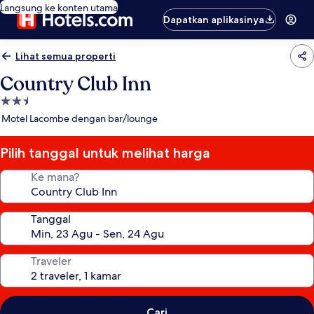
Langsung ke konten utama
Dapatkan aplikasinya
Lihat semua properti
Country Club Inn
Properti
bintang
Motel Lacombe dengan bar/lounge
2.5
Pilih tanggal untuk melihat harga
Ke mana?
Tanggal
Traveler
Cari