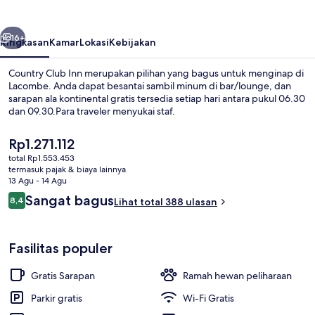
belumnya
Berikutnya
16+
Ringkasan
Kamar
Lokasi
Kebijakan
Country Club Inn merupakan pilihan yang bagus untuk menginap di
Lacombe. Anda dapat besantai sambil minum di bar/lounge, dan
sarapan ala kontinental gratis tersedia setiap hari antara pukul 06.30
dan 09.30.Para traveler menyukai staf.
Harga
Rp1.271.112
saat
total Rp1.553.453
ini
termasuk pajak & biaya lainnya
Rp1.271.112
13 Agu - 14 Agu
Eksterior
Ulasan
Sangat bagus
8,4
Lihat total 388 ulasan
8,4 dari 10
Fasilitas populer
Gratis Sarapan
Ramah hewan peliharaan
Parkir gratis
Wi-Fi Gratis