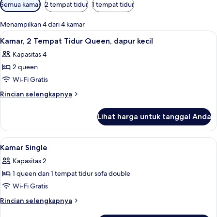
Filter
Semua kamar
2 tempat tidur
1 tempat tidur
tersedia
untuk
Menampilkan 4 dari 4 kamar
kamar
Lihat
Dapur kecil pribadi
7
Kamar, 2 Tempat Tidur Queen, dapur kecil
semua
Kapasitas 4
foto
2 queen
untuk
Kamar,
Wi-Fi Gratis
2
Rincian
Rincian selengkapnya
Tempat
lebih
lanjut
Tidur
Lihat harga untuk tanggal Anda
untuk
Queen,
Kamar,
dapur
2
Lihat
Kamar Single | Meja kerja, Wi-Fi gratis
5
kecil
Tempat
Kamar Single
semua
Tidur
Kapasitas 2
Queen,
foto
dapur
1 queen dan 1 tempat tidur sofa double
untuk
kecil
Kamar
Wi-Fi Gratis
Single
Rincian
Rincian selengkapnya
lebih