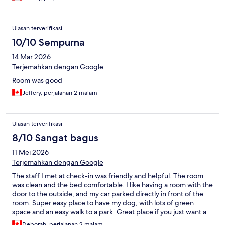
Ulasan terverifikasi
10/10 Sempurna
14 Mar 2026
Terjemahkan dengan Google
Room was good
Jeffery, perjalanan 2 malam
Ulasan terverifikasi
8/10 Sangat bagus
11 Mei 2026
Terjemahkan dengan Google
The staff I met at check-in was friendly and helpful. The room
was clean and the bed comfortable. I like having a room with the
door to the outside, and my car parked directly in front of the
room. Super easy place to have my dog, with lots of green
space and an easy walk to a park. Great place if you just want a
clean, comfortable, affordable place to stay. I didn't try their
Deborah, perjalanan 2 malam