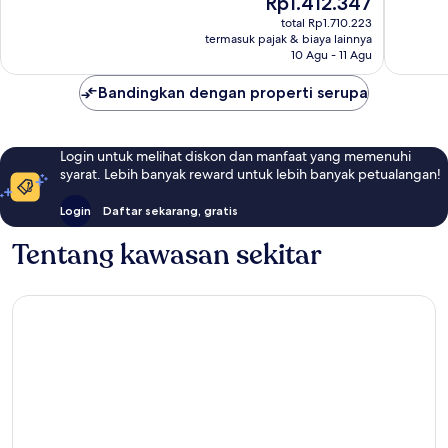
Rp1.412.347
Biasa,
ulasan
sekarang
646
total Rp1.710.223
Rp1.412.347
ulasan
termasuk pajak & biaya lainnya
10 Agu - 11 Agu
Bandingkan dengan properti serupa
Login untuk melihat diskon dan manfaat yang memenuhi
syarat. Lebih banyak reward untuk lebih banyak petualangan!
Login
Daftar sekarang, gratis
Tentang kawasan sekitar