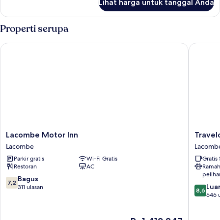
Lihat harga untuk tanggal Anda
untuk
Kamar
Double
Properti serupa
Lacombe Motor Inn
Travelo
Lacombe
Travelo
Lacombe Motor Inn
Trave
Motor
by
Lacombe
Lacomb
Inn
Wyndh
Parkir gratis
Wi-Fi Gratis
Gratis
Lacombe
Lacomb
Restoran
AC
Ramah
Lacomb
peliha
7.2
Bagus
7,2
8.6
Luar
dari
311 ulasan
8,6
dari
646 
10,
10,
Bagus,
Luar
311
Harga