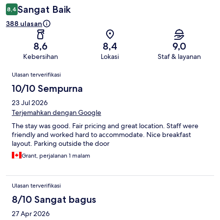
Sangat Baik
8,4
388 ulasan
8,6
8,4
9,0
Kebersihan
Lokasi
Staf & layanan
Ulasan
Ulasan terverifikasi
10/10 Sempurna
23 Jul 2026
Terjemahkan dengan Google
The stay was good. Fair pricing and great location. Staff were
friendly and worked hard to accommodate. Nice breakfast
layout. Parking outside the door
Grant, perjalanan 1 malam
Ulasan terverifikasi
8/10 Sangat bagus
27 Apr 2026