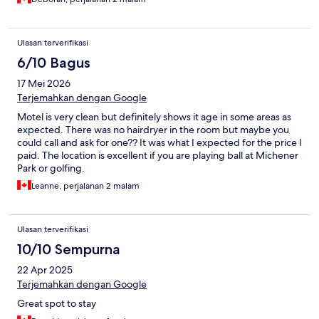
breakfast bar.
Ulasan terverifikasi
6/10 Bagus
17 Mei 2026
Terjemahkan dengan Google
Motel is very clean but definitely shows it age in some areas as
expected. There was no hairdryer in the room but maybe you
could call and ask for one?? It was what I expected for the price I
paid. The location is excellent if you are playing ball at Michener
Park or golfing.
Leanne, perjalanan 2 malam
Ulasan terverifikasi
10/10 Sempurna
22 Apr 2025
Terjemahkan dengan Google
Great spot to stay