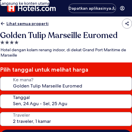
Langsung ke konten utama
Dapatkan aplikasinya
Lihat semua properti
Golden Tulip Marseille Euromed
Properti
bintang
Hotel dengan kolam renang indoor, di dekat Grand Port Maritime de
4.0
Marseille
Pilih tanggal untuk melihat harga
Ke mana?
Tanggal
Traveler