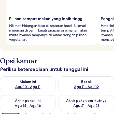
Pilihan tempat makan yang lebih tinggi
Pengal
Nikmati hidangan lezat di restoran hotel. Nikmati
Hotel in
minuman di bar, nikmati sarapan prasmanan, atau
tempat 
minta layanan sampanye di kamar dengan pilihan
layanan
vegetarian.
mencipt
Opsi kamar
Periksa ketersediaan untuk tanggal ini
Periksa ketersediaan untuk malam ini Agu 10 - Agu 11
Periksa ketersediaan untuk be
Malam ini
Besok
Agu 10 - Agu 11
Agu 11 - Agu 12
Periksa ketersediaan untuk akhir pekan ini Agu 14 - Agu 16
Periksa ketersediaan untuk ak
Akhir pekan ini
Akhir pekan berikutnya
Agu 14 - Agu 16
Agu 21 - Agu 23