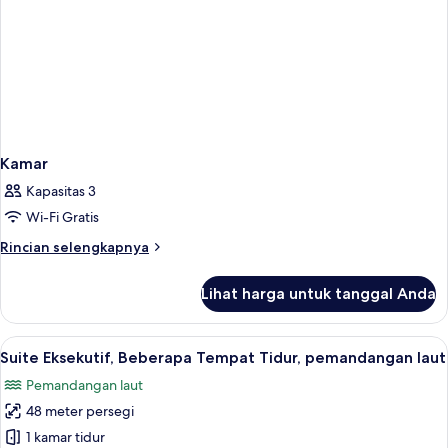
Kamar
Kapasitas 3
Wi-Fi Gratis
Rincian
Rincian selengkapnya
lebih
lanjut
Lihat harga untuk tanggal Anda
untuk
Kamar
Lihat
Suite Eksekutif, Beberapa Tempat Tidu
11
Suite Eksekutif, Beberapa Tempat Tidur, pemandangan laut
semua
Pemandangan laut
foto
48 meter persegi
untuk
Suite
1 kamar tidur