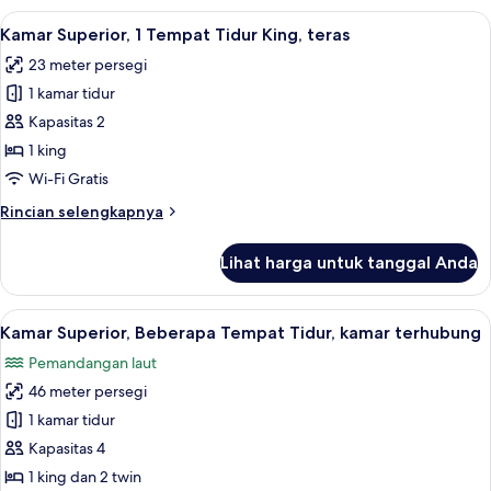
Junior,
Lihat
Seprai premium, brankas, meja kerja, 
9
Beberapa
Kamar Superior, 1 Tempat Tidur King, teras
semua
Tempat
23 meter persegi
Tidur
foto
1 kamar tidur
untuk
Kamar
Kapasitas 2
Superior,
1 king
1
Wi-Fi Gratis
Tempat
Rincian
Rincian selengkapnya
Tidur
lebih
King,
lanjut
Lihat harga untuk tanggal Anda
untuk
teras
Kamar
Superior,
Lihat
Kamar Superior, Beberapa Tempat Tidu
8
1
Kamar Superior, Beberapa Tempat Tidur, kamar terhubung
semua
Tempat
Pemandangan laut
Tidur
foto
King,
46 meter persegi
untuk
teras
Kamar
1 kamar tidur
Superior,
Kapasitas 4
Beberapa
1 king dan 2 twin