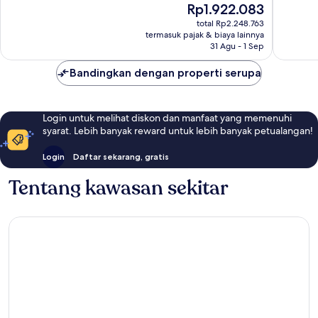
Harga
Rp1.922.083
1.005
Biasa,
sekarang
ulasan
total Rp2.248.763
416
Rp1.922.083
termasuk pajak & biaya lainnya
ulasan
31 Agu - 1 Sep
Bandingkan dengan properti serupa
Login untuk melihat diskon dan manfaat yang memenuhi
syarat. Lebih banyak reward untuk lebih banyak petualangan!
Login
Daftar sekarang, gratis
Tentang kawasan sekitar