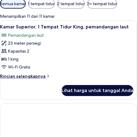
Filter
Semua kamar
1 tempat tidur
2 tempat tidur
3+ tempat tidur
tersedia
untuk
Menampilkan 11 dari 11 kamar
kamar
Lihat
Seprai premium, brankas, meja kerja, 
9
Kamar Superior, 1 Tempat Tidur King, pemandangan laut
semua
Pemandangan laut
foto
23 meter persegi
untuk
Kamar
Kapasitas 2
Superior,
1 king
1
Wi-Fi Gratis
Tempat
Rincian
Rincian selengkapnya
Tidur
lebih
King,
lanjut
Lihat harga untuk tanggal Anda
untuk
pemandangan
Kamar
laut
Superior,
1
Tempat
Tidur
King,
pemandangan
laut