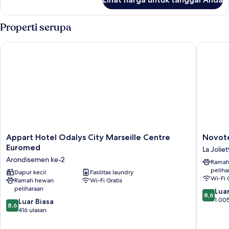
untuk
Kamar
Properti serupa
Appart Hotel Odalys City Marseille Centre Euromed
Novotel 
Appart
Novotel
Appart Hotel Odalys City Marseille Centre
Novote
Hotel
Suites
Euromed
La Joliet
Odalys
Marseill
Arondisemen ke-2
Ramah
City
Centre
peliha
Marseille
Dapur kecil
Fasilitas laundry
Eurome
Wi-Fi 
Ramah hewan
Wi-Fi Gratis
Centre
La
peliharaan
8.6
Euromed
Joliette
Luar
8,6
dari
Arondisemen
1.005
8.6
Luar Biasa
8,6
10,
ke-
dari
416 ulasan
Luar
2
10,
Biasa,
Luar