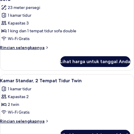
Tidur
foto
23 meter persegi
King
untuk
1 kamar tidur
Kamar
Kapasitas 3
Superior,
1
1 king dan 1 tempat tidur sofa double
Tempat
Wi-Fi Gratis
Tidur
Rincian
Rincian selengkapnya
King
lebih
dengan
lanjut
Lihat harga untuk tanggal Anda
untuk
tempat
Kamar
tidur
Superior,
Lihat
Kamar Standar, 2 Tempat Tidur Twin | 
Sofa
5
1
Kamar Standar, 2 Tempat Tidur Twin
semua
Tempat
1 kamar tidur
Tidur
foto
King
Kapasitas 2
untuk
dengan
Kamar
2 twin
tempat
Standar,
tidur
Wi-Fi Gratis
Sofa
2
Rincian
Rincian selengkapnya
Tempat
lebih
Tidur
lanjut