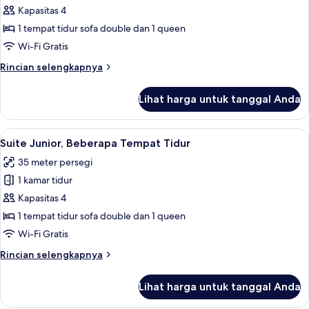
Eksekutif,
Kapasitas 4
Beberapa
1 tempat tidur sofa double dan 1 queen
Tempat
Wi-Fi Gratis
Tidur,
Rincian
Rincian selengkapnya
pemandangan
lebih
laut
lanjut
Lihat harga untuk tanggal Anda
untuk
Suite
Eksekutif,
Lihat
Suite Junior, Beberapa Tempat Tidur |
12
Beberapa
Suite Junior, Beberapa Tempat Tidur
semua
Tempat
35 meter persegi
Tidur,
foto
pemandangan
1 kamar tidur
untuk
laut
Suite
Kapasitas 4
Junior,
1 tempat tidur sofa double dan 1 queen
Beberapa
Wi-Fi Gratis
Tempat
Rincian
Rincian selengkapnya
Tidur
lebih
lanjut
Lihat harga untuk tanggal Anda
untuk
Suite