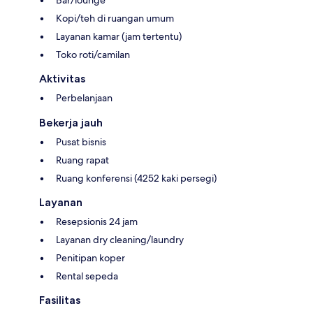
Kopi/teh di ruangan umum
Layanan kamar (jam tertentu)
Toko roti/camilan
Aktivitas
Perbelanjaan
Bekerja jauh
Pusat bisnis
Ruang rapat
Ruang konferensi (4252 kaki persegi)
Layanan
Resepsionis 24 jam
Layanan dry cleaning/laundry
Penitipan koper
Rental sepeda
Fasilitas