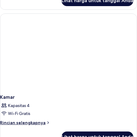
Lihat harga untuk tanggal Anda
untuk
Kamar
Kamar
Kapasitas 4
Wi-Fi Gratis
Rincian
Rincian selengkapnya
lebih
lanjut
Lihat harga untuk tanggal Anda