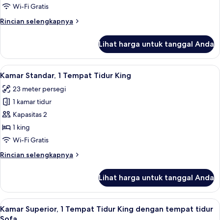
Tempat
Wi-Fi Gratis
Tidur,
Rincian
Rincian selengkapnya
kamar
lebih
terhubung
lanjut
Lihat harga untuk tanggal Anda
untuk
Kamar
Superior,
Lihat
Seprai premium, brankas, meja kerja, 
4
Beberapa
Kamar Standar, 1 Tempat Tidur King
semua
Tempat
23 meter persegi
Tidur,
foto
kamar
1 kamar tidur
untuk
terhubung
Kamar
Kapasitas 2
Standar,
1 king
1
Wi-Fi Gratis
Tempat
Rincian
Rincian selengkapnya
Tidur
lebih
King
lanjut
Lihat harga untuk tanggal Anda
untuk
Kamar
Standar,
Lihat
Seprai premium, brankas, meja kerja, 
5
1
Kamar Superior, 1 Tempat Tidur King dengan tempat tidur
semua
Tempat
Sofa