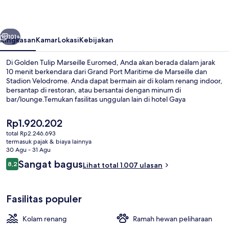
Euromed
belumnya
Berikutnya
101+
Ringkasan
Kamar
Lokasi
Kebijakan
Di Golden Tulip Marseille Euromed, Anda akan berada dalam jarak
10 menit berkendara dari Grand Port Maritime de Marseille dan
Stadion Velodrome. Anda dapat bermain air di kolam renang indoor,
bersantap di restoran, atau bersantai dengan minum di
bar/lounge.Temukan fasilitas unggulan lain di hotel Gaya
Mediterania ini seperti pusat kebugaran, toko roti/camilan, dan
teras. Para traveler terkesan dengan staf. Transportasi umum berada
Harga
Rp1.920.202
tidak jauh: Stasiun National berjarak 12 menit dan Stasiun Clary
saat
total Rp2.246.693
berjarak 12 menit.
ini
termasuk pajak & biaya lainnya
Kolam renang indoor
Rp1.920.202
30 Agu - 31 Agu
Ulasan
Sangat bagus
8,2
Lihat total 1.007 ulasan
8,2 dari 10
Fasilitas populer
Kolam renang
Ramah hewan peliharaan