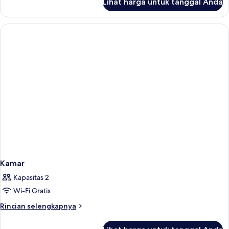
Lihat harga untuk tanggal Anda
untuk
Twin
Kamar
Standar,
2
Tempat
Tidur
Twin
Kamar
Kapasitas 2
Wi-Fi Gratis
Rincian
Rincian selengkapnya
lebih
lanjut