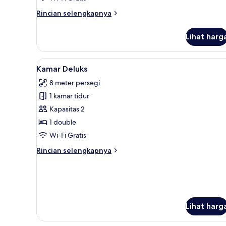
Rincian
Rincian selengkapnya
lebih
lanjut
Lihat harg
untuk
Family
Deluxe
Lihat
Kamar Deluks | Meja kerja, Wi-F
7
Room
Kamar Deluks
semua
8 meter persegi
foto
1 kamar tidur
untuk
Kamar
Kapasitas 2
Deluks
1 double
Wi-Fi Gratis
Rincian
Rincian selengkapnya
lebih
lanjut
untuk
Kamar
Deluks
Lihat harg