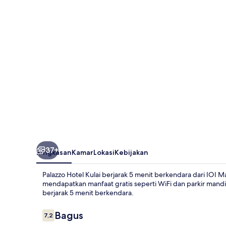
37+
Ringkasan
Kamar
Lokasi
Kebijakan
Palazzo Hotel Kulai berjarak 5 menit berkendara dari IOI Ma
mendapatkan manfaat gratis seperti WiFi dan parkir mandir
berjarak 5 menit berkendara.
Ulasan
Bagus
7,2
7,2 dari 10