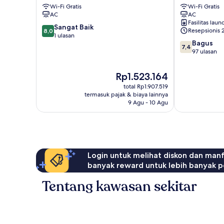
Wi-Fi Gratis
Wi-Fi Gratis
Kulai
Central
AC
AC
District
Fasilitas laun
8.0
Sangat Baik
Resepsionis 
8,0
dari
1 ulasan
7.4
Bagus
10,
7,4
dari
97 ulasan
Sangat
10,
Baik,
Bagus,
1
Harga
Rp1.523.164
97
ulasan
sekarang
total Rp1.907.519
ulasan
Rp1.523.164
termasuk pajak & biaya lainnya
9 Agu - 10 Agu
Login untuk melihat diskon dan man
banyak reward untuk lebih banyak p
Tentang kawasan sekitar