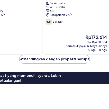
Parkir gratis
De
Wi-Fi Gratis
Rose
dry
AC
Central
24/7
Resepsionis 24/7
District
5.8
5,8
16 ulasan
dari
10,
16
Harga
Rp172.614
ulasan
sekarang
total Rp238.804
Rp172.614
termasuk pajak & biaya lainnya
10 Agu - 11 Agu
Bandingkan dengan properti serupa
faat yang memenuhi syarat. Lebih
etualangan!