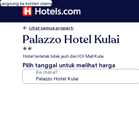
Langsung ke konten utama
Lihat semua properti
Palazzo Hotel Kulai
Properti
bintang
Hotel terletak tidak jauh dari IOI Mall Kulai
2.0
Pilih tanggal untuk melihat harga
Ke mana?
Galeri
foto
untuk
Palazzo
Hotel
Kulai