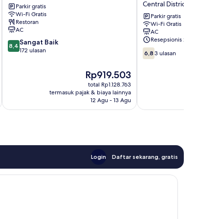
Central District
Parkir gratis
Johor
-
Wi-Fi Gratis
Bahru
Tmn
Parkir gratis
Restoran
Wi-Fi Gratis
Suria
AC
AC
Muafakat
Resepsionis 24/7
8.4
Sangat Baik
JB
8,4
dari
172 ulasan
6.8
Central
6,8
3 ulasan
10,
dari
District
Sangat
10,
Harga
Rp919.503
Baik,
3
sekarang
total Rp1.128.763
172
ulasan
Rp919.503
termasuk pajak & biaya lainnya
termasuk paj
ulasan
12 Agu - 13 Agu
Login
Daftar sekarang, gratis