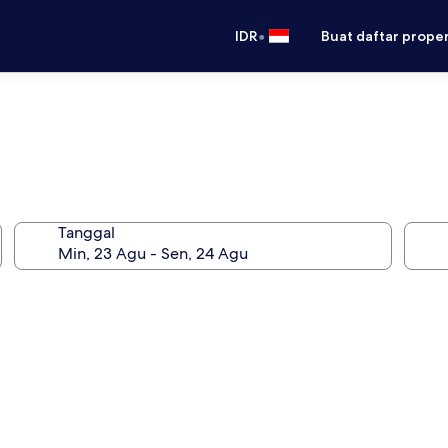
•
IDR
Buat daftar prope
Tanggal