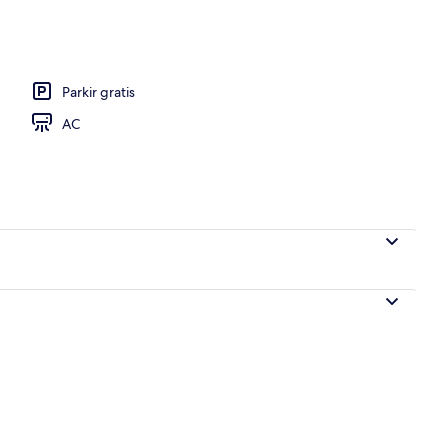
a | Meja kerja, Wi-Fi gratis, dan seprai linen
Parkir gratis
AC