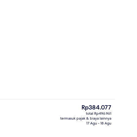
or
Resepsionis
Harga
Rp384.077
saat
total Rp496.961
ini
termasuk pajak & biaya lainnya
or
Lobi
Rp384.077
17 Agu - 18 Agu