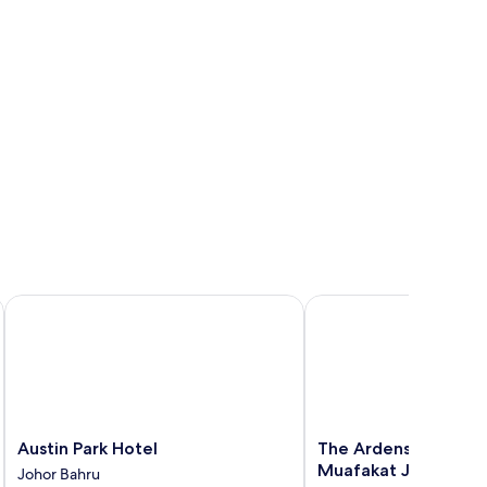
Austin Park Hotel
The Ardens Hotel - Tm
Austin
The
Austin Park Hotel
The Ardens Hotel - 
Park
Ardens
Muafakat JB
Johor Bahru
Hotel
Hotel