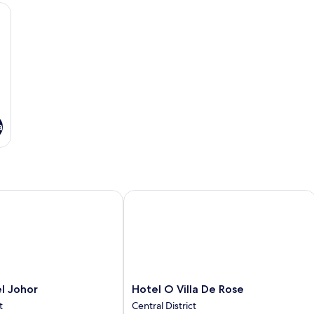
Keluarga
prai linen
a
 Johor
Hotel O Villa De Rose
Hotel
l Johor
Hotel O Villa De Rose
O
t
Central District
Villa