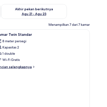
 ini Agu 14 - Agu 16
Periksa ketersediaan untuk akhir pekan berikutnya Agu 21 - A
Akhir pekan berikutnya
Agu 21 - Agu 23
Menampilkan 7 dari 7 kamar
en
ihat
Kamar Twin Standar | Meja kerja, Wi-Fi gratis,
4
amar Twin Standar
emua
8 meter persegi
oto
Kapasitas 2
ntuk
amar
1 double
win
Wi-Fi Gratis
tandar
ncian
ncian selengkapnya
bih
njut
tuk
amar
in
andar