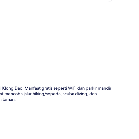
a
 Klong Dao. Manfaat gratis seperti WiFi dan parkir mandiri
t mencoba jalur hiking/sepeda, scuba diving, dan
an taman.