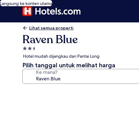
Langsung ke konten utama
Lihat semua properti
Raven Blue
Properti
bintang
Hotel mudah dijangkau dari Pantai Long
2.5
Pilih tanggal untuk melihat harga
Ke mana?
Galeri
foto
untuk
Raven
Blue