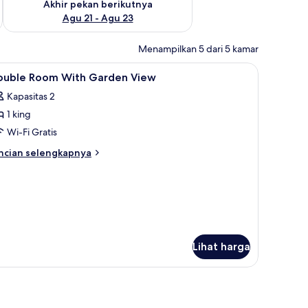
Akhir pekan berikutnya
Agu 21 - Agu 23
Menampilkan 5 dari 5 kamar
ja, dan Wi-Fi gratis
ihat
Minibar, meja kerja, dan Wi-Fi gratis
2
ouble Room With Garden View
emua
Kapasitas 2
oto
1 king
ntuk
ouble
Wi-Fi Gratis
oom
ncian
ncian selengkapnya
ith
bih
njut
arden
tuk
iew
uble
oom
th
arden
Lihat harga
ew