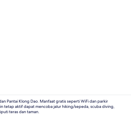
Kamar Twin S
an Pantai Klong Dao. Manfaat gratis seperti WiFi dan parkir
 tetap aktif dapat mencoba jalur hiking/sepeda, scuba diving,
iputi teras dan taman.
Eksterior