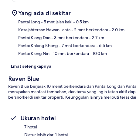
Yang ada di sekitar
Pantai Long
- 5 mnt jalan kaki
- 0.5 km
Kesejahteraan Hewan Lanta
- 2 mnt berkendara
- 2.0 km
Pet
Pantai Klong Dao
- 3 mnt berkendara
- 2.7 km
Pantai Khlong Khong
- 7 mnt berkendara
- 6.5 km
Pantai Klong Nin
- 10 mnt berkendara
- 10.0 km
Lihat selengkapnya
Raven Blue
Raven Blue berjarak 10 menit berkendara dari Pantai Long dan Pantai
merupakan manfaat tambahan, dan tamu yang ingin tetap aktif dapa
bersnorkel di sekitar properti. Keunggulan lainnya meliputi teras d
Ukuran hotel
7 hotel
Diatur lebih dari 1 lantai