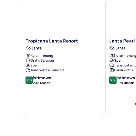
Tropicana Lanta Resort
Lanta Pearl B
Tropicana
Lanta
Tropicana Lanta Resort
Lanta Pearl
Lanta
Pearl
Ko Lanta
Ko Lanta
Resort
Beach
Kolam renang
Kolam renan
Ko
Resort
Gratis Sarapan
Spa
Lanta
Ko
Spa
Transportasi
Lanta
Transportasi bandara
Parkir gratis
9.0
9.2
Istimewa
Istimewa
9,0
9,2
dari
dari
232 ulasan
398 ulasan
10,
10,
Istimewa,
Istimewa,
232
398
ulasan
ulasan