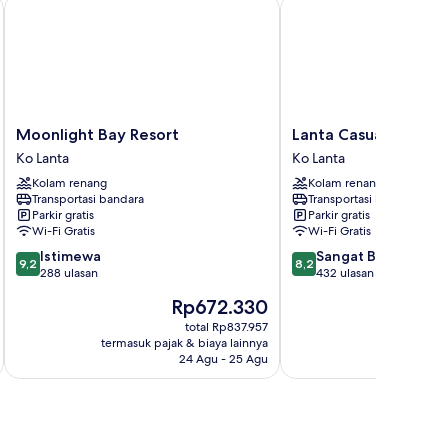
Moonlight Bay Resort
Lanta Casuarina Beach 
Moonlight
Lanta
Moonlight Bay Resort
Lanta Casuarina Bea
Bay
Casuarina
Ko Lanta
Ko Lanta
Resort
Beach
Kolam renang
Kolam renang
Ko
Resort
Transportasi bandara
Transportasi bandara
Lanta
Ko
Parkir gratis
Parkir gratis
Lanta
Wi-Fi Gratis
Wi-Fi Gratis
9.2
8.2
Istimewa
Sangat Baik
9,2
8,2
dari
dari
288 ulasan
432 ulasan
10,
10,
Harga
Rp672.330
Istimewa,
Sangat
sekarang
288
Baik,
total Rp837.957
Rp672.330
termasuk pajak & biaya lainnya
ulasan
432
24 Agu - 25 Agu
ulasan