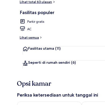
Lihat total 63 ulasan
Fasilitas populer
Pantai di seki
Parkir gratis
AC
Lihat semua
Fasilitas utama
(11)
Seperti di rumah sendiri
(6)
Opsi kamar
Periksa ketersediaan untuk tanggal ini
Periksa ketersediaan untuk malam ini Agu 8 - Agu 9
Periksa keter