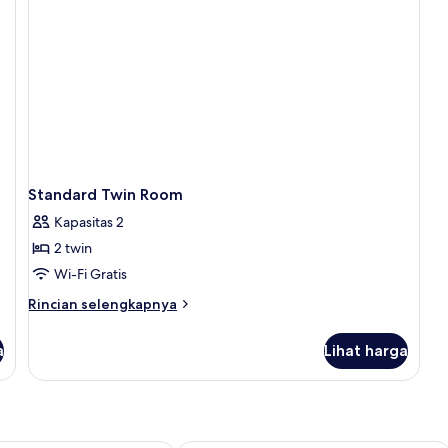
Standard Twin Room
Kapasitas 2
2 twin
Wi-Fi Gratis
Rincian
Rincian selengkapnya
lebih
lanjut
a
Lihat harga
untuk
Standard
Twin
Room