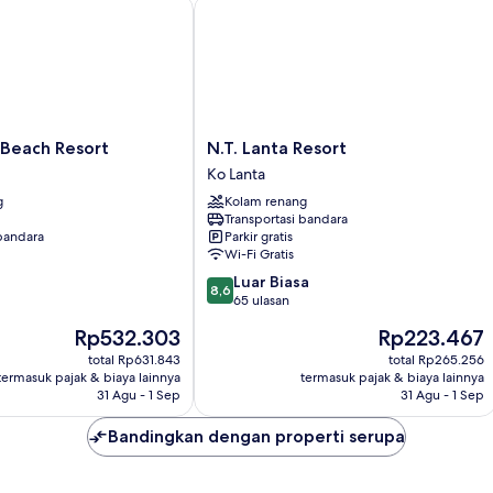
each Resort
N.T. Lanta Resort
N.T.
 Beach Resort
N.T. Lanta Resort
Lanta
Ko Lanta
Resort
g
Kolam renang
Ko
Transportasi bandara
Lanta
 bandara
Parkir gratis
Wi-Fi Gratis
8.6
Luar Biasa
8,6
dari
65 ulasan
10,
Harga
Harga
Rp532.303
Rp223.467
Luar
sekarang
sekarang
Biasa,
total Rp631.843
total Rp265.256
Rp532.303
Rp223.467
termasuk pajak & biaya lainnya
termasuk pajak & biaya lainnya
65
31 Agu - 1 Sep
31 Agu - 1 Sep
ulasan
Bandingkan dengan properti serupa