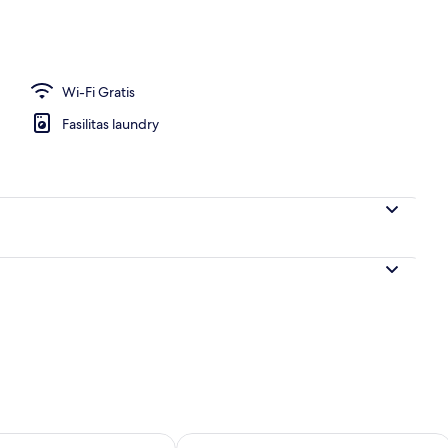
tar
Wi-Fi Gratis
Fasilitas laundry
sediaan untuk besok Agu 9 - Agu 10
Periksa ketersediaan untuk akhir pekan