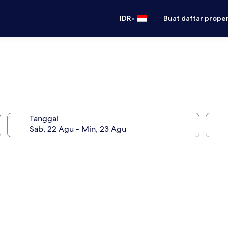
•
IDR
Buat daftar prope
Tanggal