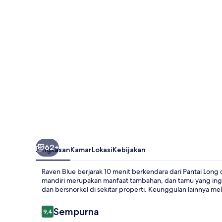
62+
Ringkasan
Kamar
Lokasi
Kebijakan
Raven Blue berjarak 10 menit berkendara dari Pantai Long d
mandiri merupakan manfaat tambahan, dan tamu yang ingin
dan bersnorkel di sekitar properti. Keunggulan lainnya mel
Ulasan
Sempurna
9,4
9,4 dari 10