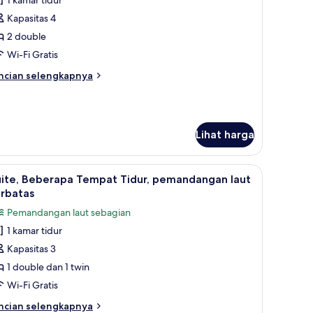
amar
ta
Kapasitas 4
tandar,
2 double
empat
Wi-Fi Gratis
idur
ncian
ncian selengkapnya
ouble,
bih
emandangan
njut
tuk
ota
amar
Lihat harga
andar,
empat
a setrika, dan Wi-Fi gratis
a setrika, dan Wi-Fi gratis
ihat
Suite, Beberapa Tempat Tidur, pemandangan lau
dur
1
uite, Beberapa Tempat Tidur, pemandangan laut
emua
uble,
erbatas
emandangan
oto
Pemandangan laut sebagian
ta
ntuk
1 kamar tidur
ite,
Kapasitas 3
eberapa
empat
1 double dan 1 twin
idur,
Wi-Fi Gratis
emandangan
ncian
ncian selengkapnya