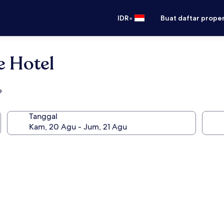
•
IDR
Buat daftar prope
e Hotel
e
Tanggal