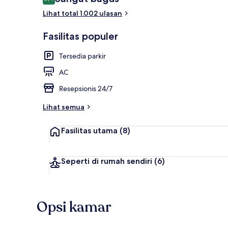
8,4 dari 10
Lihat total 1.002 ulasan
Eksterior
Fasilitas populer
Tersedia parkir
AC
Resepsionis 24/7
Lihat semua
Fasilitas utama
(8)
Seperti di rumah sendiri
(6)
Opsi kamar