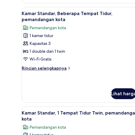
View
Lihat
Kamar Standar, Beberapa Tempat
8
Kamar Standar, Beberapa Tempat Tidur,
semua
pemandangan kota
foto
Pemandangan kota
untuk
1 kamar tidur
Kamar
Kapasitas 3
Standar,
Beberapa
1 double dan 1 twin
Tempat
Wi-Fi Gratis
Tidur,
Rincian
Rincian selengkapnya
pemandangan
lebih
kota
lanjut
untuk
Kamar
Lihat harg
Standar,
Beberapa
Tempat
Lihat
Seprai premium, meja kerja, set
Tidur,
2
Kamar Standar, 1 Tempat Tidur Twin, pemandang
semua
pemandangan
kota
kota
foto
Pemandangan kota
untuk
1 kamar tidur