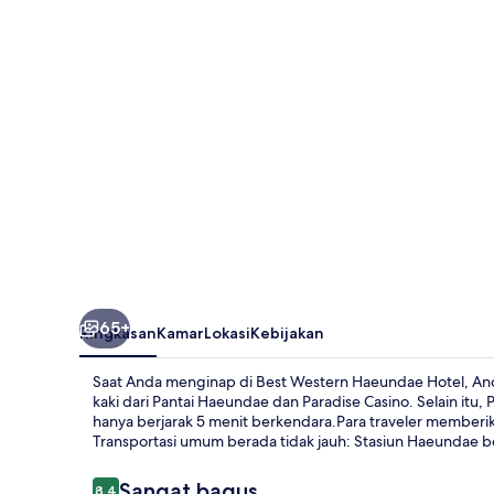
Hotel
65+
Ringkasan
Kamar
Lokasi
Kebijakan
Saat Anda menginap di Best Western Haeundae Hotel, Anda 
kaki dari Pantai Haeundae dan Paradise Casino. Selain it
hanya berjarak 5 menit berkendara.Para traveler memberika
Transportasi umum berada tidak jauh: Stasiun Haeundae be
Ulasan
Sangat bagus
8,4