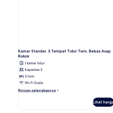
Tidur
Double,
pemandangan
laut
terbatas
Kamar Standar, 3 Tempat Tidur Twin, Bebas Asap
Rokok
1 kamar tidur
Kapasitas 3
3 twin
Wi-Fi Gratis
Rincian
Rincian selengkapnya
lebih
lanjut
Lihat harg
untuk
Kamar
Standar,