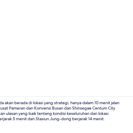
Suite, 2 Tem
akan berada di lokasi yang strategi, hanya dalam 10 menit jalan
u, Pusat Pameran dan Konvensi Busan dan Shinsegae Centum City
n ulasan yang baik tentang kondisi keseluruhan dan lokasi.
Lobi
rjarak 5 menit dan Stasiun Jung-dong berjarak 14 menit.