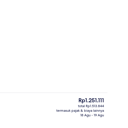
pat Tidur Twin, pemandangan samudra | Seprai premium, meja kerja, setrika/m
Kamar Tradisional, Beberapa Tempat Ti
Harga
Rp1.251.111
saat
total Rp1.513.844
ini
termasuk pajak & biaya lainnya
Suite, Beberapa Tempat Tidur, pemanda
Rp1.251.111
18 Agu - 19 Agu