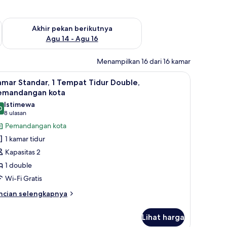
n ini Agu 7 - Agu 9
Periksa ketersediaan untuk akhir pekan berikutnya Agu 14 - A
Akhir pekan berikutnya
Agu 14 - Agu 16
Menampilkan 16 dari 16 kamar
a setrika, dan Wi-Fi gratis
ihat
Seprai premium, meja kerja, setrika/meja setri
5
mar Standar, 1 Tempat Tidur Double,
emua
emandangan kota
oto
Istimewa
0
ntuk
9,0 dari 10
(8
8 ulasan
amar
ulasan)
Pemandangan kota
tandar,
1 kamar tidur
Kapasitas 2
empat
1 double
idur
Wi-Fi Gratis
ouble,
emandangan
ncian
ncian selengkapnya
bih
ota
njut
Lihat harga
tuk