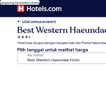
Langsung ke konten utama
Lihat semua properti
Best Western Haeunda
Properti
bintang
Hotel bisa dicapai dengan berjalan kaki dari Pantai Haeunda
3.5
Pilih tanggal untuk melihat harga
Ke mana?
Galeri
foto
untuk
Best
Western
Haeundae