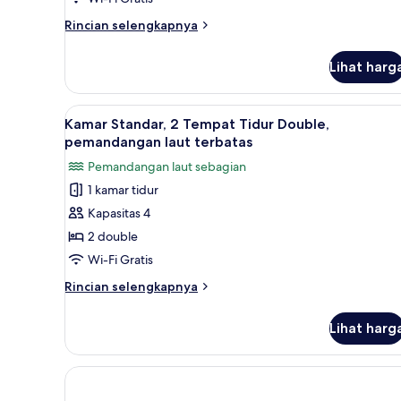
pemandangan
laut
Rincian
Rincian selengkapnya
lebih
terbatas
lanjut
Lihat harg
untuk
Kamar
Standar,
Lihat
Seprai premium, meja kerja, set
5
Beberapa
Kamar Standar, 2 Tempat Tidur Double,
semua
Tempat
pemandangan laut terbatas
Tidur,
foto
Pemandangan laut sebagian
pemandangan
untuk
laut
1 kamar tidur
Kamar
terbatas
Kapasitas 4
Standar,
2
2 double
Tempat
Wi-Fi Gratis
Tidur
Rincian
Rincian selengkapnya
Double,
lebih
pemandangan
lanjut
Lihat harg
untuk
laut
Kamar
terbatas
Standar,
2
Tempat