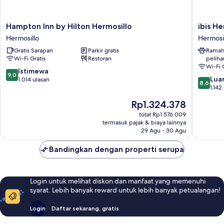
Hampton
ibis
Hampton Inn by Hilton Hermosillo
ibis He
Inn
Hermosil
Hermosillo
Hermosi
by
Hermosil
Gratis Sarapan
Parkir gratis
Ramah
Hilton
Wi-Fi Gratis
Restoran
peliha
Hermosillo
Wi-Fi 
Hermosillo
9.0
Istimewa
9,0
8.6
Luar
dari
1.014 ulasan
8,6
dari
1.142
10,
10,
Istimewa,
Harga
Rp1.324.378
Luar
1.014
sekarang
Biasa,
total Rp1.576.009
ulasan
Rp1.324.378
termasuk pajak & biaya lainnya
1.142
29 Agu - 30 Agu
ulasan
Bandingkan dengan properti serupa
Login untuk melihat diskon dan manfaat yang memenuhi
syarat. Lebih banyak reward untuk lebih banyak petualangan!
Login
Daftar sekarang, gratis