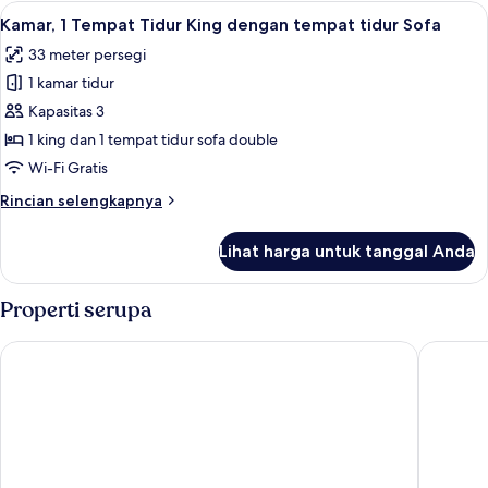
1
Lihat
Kamar, 1 Tempat Tidur King dengan temp
Sofa
4
Tempat
Kamar, 1 Tempat Tidur King dengan tempat tidur Sofa
semua
Tidur
33 meter persegi
King
foto
dengan
1 kamar tidur
untuk
tempat
Kamar,
Kapasitas 3
tidur
1
Sofa
1 king dan 1 tempat tidur sofa double
Tempat
Wi-Fi Gratis
Tidur
Rincian
Rincian selengkapnya
King
lebih
dengan
lanjut
Lihat harga untuk tanggal Anda
untuk
tempat
Kamar,
tidur
1
Properti serupa
Sofa
Tempat
Tidur
Hampton Inn by Hilton Hermosillo
ibis Her
King
dengan
tempat
tidur
Sofa