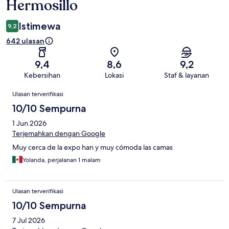
Hermosillo
Istimewa
9,2
642 ulasan
9,4
8,6
9,2
Kebersihan
Lokasi
Staf & layanan
Ulasan
Ulasan terverifikasi
10/10 Sempurna
1 Jun 2026
Terjemahkan dengan Google
Muy cerca de la expo han y muy cómoda las camas
Yolanda, perjalanan 1 malam
Ulasan terverifikasi
10/10 Sempurna
7 Jul 2026