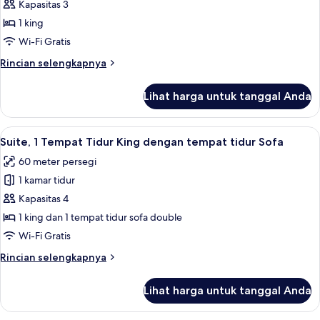
Kamar,
Kapasitas 3
1
1 king
Tempat
Wi-Fi Gratis
Tidur
Rincian
Rincian selengkapnya
King
lebih
lanjut
Lihat harga untuk tanggal Anda
untuk
Kamar,
1
Lihat
Suite, 1 Tempat Tidur King dengan tem
7
Tempat
Suite, 1 Tempat Tidur King dengan tempat tidur Sofa
semua
Tidur
60 meter persegi
King
foto
1 kamar tidur
untuk
Suite,
Kapasitas 4
1
1 king dan 1 tempat tidur sofa double
Tempat
Wi-Fi Gratis
Tidur
Rincian
Rincian selengkapnya
King
lebih
dengan
lanjut
Lihat harga untuk tanggal Anda
untuk
tempat
Suite,
tidur