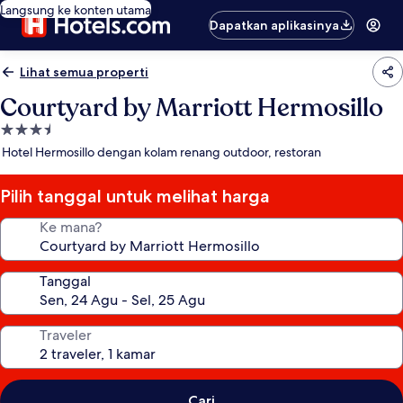
Langsung ke konten utama
Dapatkan aplikasinya
Lihat semua properti
Courtyard by Marriott Hermosillo
Properti
bintang
Hotel Hermosillo dengan kolam renang outdoor, restoran
3.5
Pilih tanggal untuk melihat harga
Ke mana?
Tanggal
Traveler
Cari