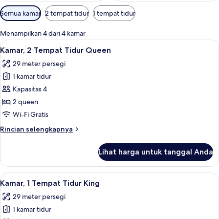
Filter
Semua kamar
2 tempat tidur
1 tempat tidur
tersedia
untuk
Menampilkan 4 dari 4 kamar
kamar
Lihat
Kamar, 2 Tempat Tidur Queen | Seprai a
7
Kamar, 2 Tempat Tidur Queen
semua
29 meter persegi
foto
1 kamar tidur
untuk
Kamar,
Kapasitas 4
2
2 queen
Tempat
Wi-Fi Gratis
Tidur
Rincian
Rincian selengkapnya
Queen
lebih
lanjut
Lihat harga untuk tanggal Anda
untuk
Kamar,
2
Lihat
Kamar, 1 Tempat Tidur King | Seprai ant
11
Tempat
Kamar, 1 Tempat Tidur King
semua
Tidur
29 meter persegi
Queen
foto
1 kamar tidur
untuk