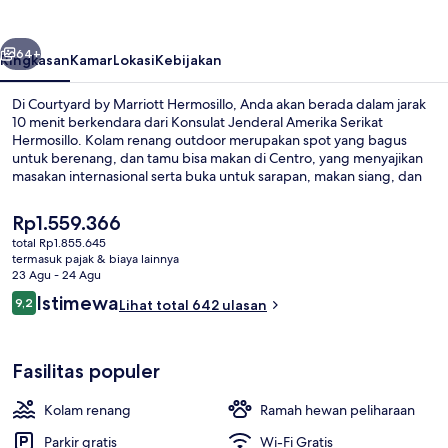
Hermosillo
belumnya
Berikutnya
64+
Ringkasan
Kamar
Lokasi
Kebijakan
Di Courtyard by Marriott Hermosillo, Anda akan berada dalam jarak
10 menit berkendara dari Konsulat Jenderal Amerika Serikat
Hermosillo. Kolam renang outdoor merupakan spot yang bagus
untuk berenang, dan tamu bisa makan di Centro, yang menyajikan
masakan internasional serta buka untuk sarapan, makan siang, dan
makan malam. Fasilitas seperti bar/lounge, pusat kebugaran, dan
toko roti/camilan adalah keunggulan lainnya.
Harga
Rp1.559.366
saat
total Rp1.855.645
ini
termasuk pajak & biaya lainnya
Kolam renang outdoor
Rp1.559.366
23 Agu - 24 Agu
Ulasan
Istimewa
9,2
Lihat total 642 ulasan
9,2 dari 10
Fasilitas populer
Kolam renang
Ramah hewan peliharaan
Parkir gratis
Wi-Fi Gratis