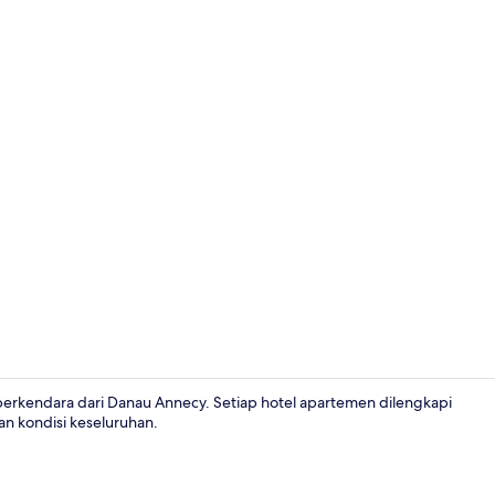
Bagian depa
berkendara dari Danau Annecy. Setiap hotel apartemen dilengkapi
gan kondisi keseluruhan.
Resepsionis