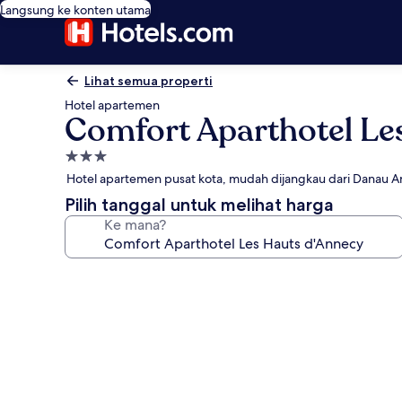
Langsung ke konten utama
Lihat semua properti
Hotel apartemen
Comfort Aparthotel Le
Properti
bintang
Hotel apartemen pusat kota, mudah dijangkau dari Danau 
3.0
Pilih tanggal untuk melihat harga
Ke mana?
Galeri
foto
untuk
Comfort
Aparthotel