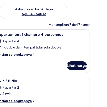
n ini Agu 7 - Agu 9
Periksa ketersediaan untuk akhir pekan berikutnya Agu 14 - A
Akhir pekan berikutnya
Agu 14 - Agu 16
Menampilkan 7 dari 7 kamar
dan seprai linen
ihat
Appartement 1 chambre 4 personnes | Meja ker
12
ppartement 1 chambre 4 personnes
emua
Kapasitas 4
oto
1 double dan 1 tempat tidur sofa double
ntuk
ppartement
ncian
ncian selengkapnya
bih
njut
hambre
Lihat harga
tuk
partement
ersonnes
Meja kerja, kedap suara, dan seprai linen
ihat
Meja kerja, kedap suara, dan seprai linen
5
hambre
in Studio
emua
Kapasitas 2
rsonnes
oto
2 twin
ntuk
win
ncian
ncian selengkapnya
bih
tudio