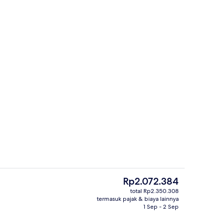
n properti - sore/malam
Meja kerja, kedap suara, dan seprai li
Harga
Rp2.072.384
saat
total Rp2.350.308
ini
termasuk pajak & biaya lainnya
TV layar datar
Rp2.072.384
1 Sep - 2 Sep