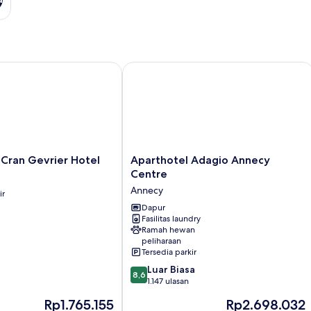
ran Gevrier Hotel
Aparthotel Adagio Annecy Centre
Aparthotel
 Cran Gevrier Hotel
Aparthotel Adagio Annecy
Adagio
Centre
Annecy
Annecy
ir
Centre
Annecy
Dapur
Fasilitas laundry
Ramah hewan
peliharaan
Tersedia parkir
8.6
Luar Biasa
8,6
dari
1.147 ulasan
10,
Harga
Harga
Rp1.765.155
Rp2.698.032
Luar