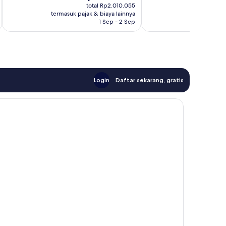
sekarang
se
1.000
ulasan
total Rp2.010.055
Rp1.763.272
Rp
ulasan
termasuk pajak & biaya lainnya
termasuk paj
1 Sep - 2 Sep
Login
Daftar sekarang, gratis