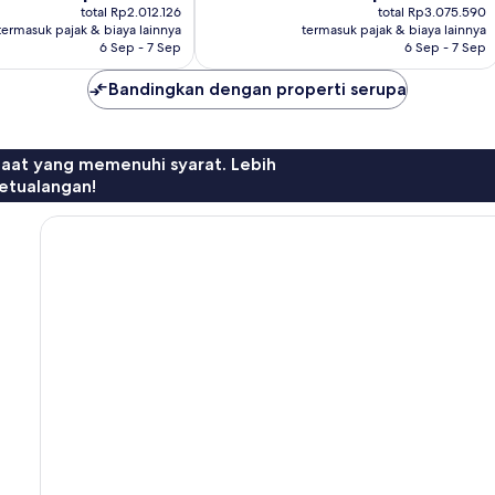
sekarang
sekarang
Biasa,
total Rp2.012.126
total Rp3.075.590
Rp1.765.155
Rp2.698.032
termasuk pajak & biaya lainnya
termasuk pajak & biaya lainnya
1.147
6 Sep - 7 Sep
6 Sep - 7 Sep
ulasan
Bandingkan dengan properti serupa
faat yang memenuhi syarat. Lebih
etualangan!