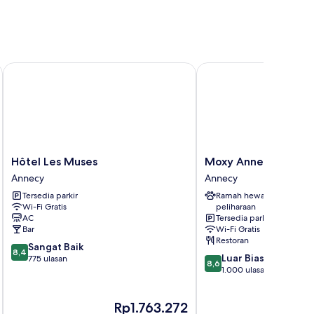
Hôtel Les Muses
Moxy Annecy
Hôtel
Moxy
Hôtel Les Muses
Moxy Annecy
Les
Annecy
Annecy
Annecy
Muses
Annecy
Tersedia parkir
Ramah hewan
Annecy
Wi-Fi Gratis
peliharaan
AC
Tersedia parkir
Bar
Wi-Fi Gratis
Restoran
8.4
Sangat Baik
8,4
8.6
Luar Biasa
dari
775 ulasan
8,6
dari
1.000 ulasan
10,
10,
Sangat
Luar
Baik,
Harga
Ha
Rp1.763.272
R
Biasa,
775