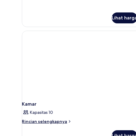
lanjut
untuk
Studio
Lihat harg
double
Kamar
Kapasitas 10
Rincian
Rincian selengkapnya
lebih
lanjut
Lihat harg