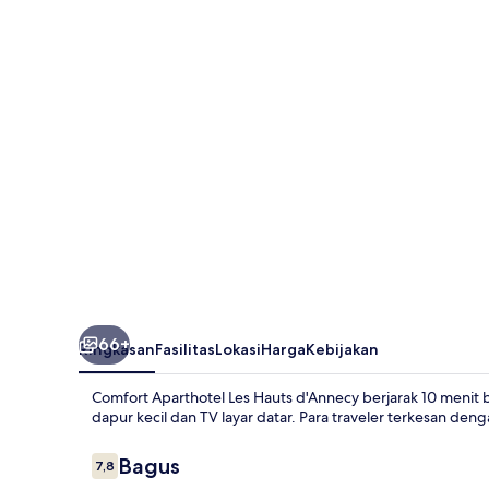
Les
Hauts
d'Annecy
66+
Ringkasan
Fasilitas
Lokasi
Harga
Kebijakan
Comfort Aparthotel Les Hauts d'Annecy berjarak 10 menit 
dapur kecil dan TV layar datar. Para traveler terkesan den
Ulasan
Bagus
7,8
7,8 dari 10