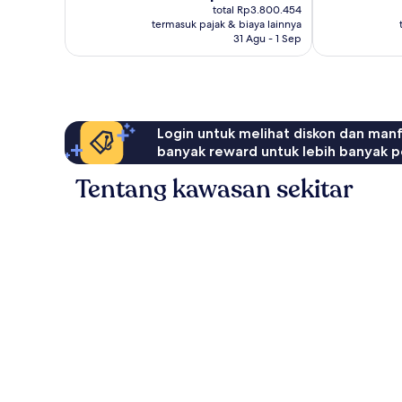
sekarang
1.003
total Rp3.800.454
Rp3.390.907
ulasan
termasuk pajak & biaya lainnya
31 Agu - 1 Sep
Login untuk melihat diskon dan man
banyak reward untuk lebih banyak p
Tentang kawasan sekitar