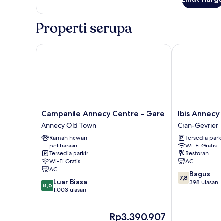
untuk
Kamar
Properti serupa
Campanile Annecy Centre - Gare
Ibis Annecy C
Campanile
Ibis
Campanile Annecy Centre - Gare
Ibis Annecy
Annecy
Annecy
Annecy Old Town
Cran-Gevrier
Centre
Cran
Ramah hewan
Tersedia park
-
Gevrier
peliharaan
Wi-Fi Gratis
Gare
Hotel
Tersedia parkir
Restoran
Annecy
Cran-
Wi-Fi Gratis
AC
Old
Gevrier
AC
7.8
Bagus
Town
7,8
8.6
Luar Biasa
dari
398 ulasan
8,6
dari
1.003 ulasan
10,
10,
Bagus,
Luar
398
Harga
Rp3.390.907
Biasa,
ulasan