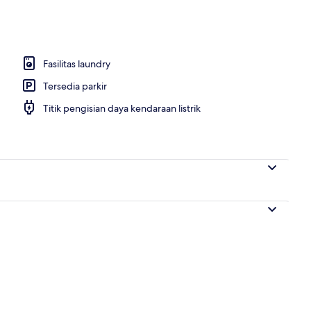
manan setiap hari dengan biaya tambahan
Fasilitas laundry
Tersedia parkir
Titik pengisian daya kendaraan listrik