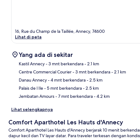
16, Rue du Champ de la Taillée, Annecy, 74600
Lihat di peta
Yang ada di sekitar
Kastil Annecy
- 3 mnt berkendara
- 2.1 km
Centre Commercial Courier
- 3 mnt berkendara
- 2.1 km
Pet
Danau Annecy
- 4 mnt berkendara
- 2.5 km
Palais de l Ile
- 5 mnt berkendara
- 2.5 km
Jembatan Amours
- 7 mnt berkendara
- 4.2 km
Lihat selengkapnya
Comfort Aparthotel Les Hauts d'Annecy
Comfort Aparthotel Les Hauts d'Annecy berjarak 10 menit berkenda
dapur kecil dan TV layar datar. Para traveler terkesan dengan kondis