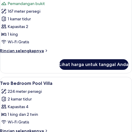
Pemandangan bukit
foto
167 meter persegi
untuk
One
1 kamar tidur
Bedroom
Kapasitas 2
Sunrise
1 king
Villa
Wi-Fi Gratis
Rincian
Rincian selengkapnya
lebih
lanjut
Lihat harga untuk tanggal Anda
untuk
One
Bedroom
Lihat
Two Bedroom Pool Villa | Seprai premi
32
Sunrise
Two Bedroom Pool Villa
semua
Villa
224 meter persegi
foto
2 kamar tidur
untuk
Two
Kapasitas 4
Bedroom
1 king dan 2 twin
Pool
Wi-Fi Gratis
Villa
Rincian
Rincian selengkapnya