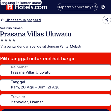
Langsung ke konten utama
Dapatkan aplikasinya
Lihat semua properti
Seluruh rumah
Prasana Villas Uluwatu
Properti
bintang
Vila pantai dengan spa, dekat dengan Pantai Melasti
4.0
Pilih tanggal untuk melihat harga
Ke mana?
Tanggal
Traveler