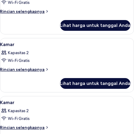
Ocean
Wi-Fi Gratis
View
Rincian
Rincian selengkapnya
lebih
lanjut
Lihat harga untuk tanggal Anda
untuk
Villa,
3
Lihat
Seprai premium, minibar, brankas, dan
10
Bedrooms,
Kamar
semua
Ocean
Kapasitas 2
View
foto
Wi-Fi Gratis
untuk
Kamar
Rincian
Rincian selengkapnya
lebih
lanjut
Lihat harga untuk tanggal Anda
untuk
Kamar
Lihat
Seprai premium, minibar, brankas, dan
6
Kamar
semua
Kapasitas 2
foto
Wi-Fi Gratis
untuk
Kamar
Rincian
Rincian selengkapnya
lebih