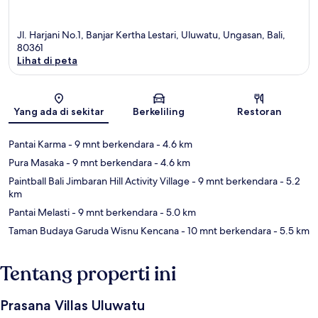
Jl. Harjani No.1, Banjar Kertha Lestari, Uluwatu, Ungasan, Bali,
80361
Lihat di peta
Peta
Yang ada di sekitar
Berkeliling
Restoran
Pantai Karma
- 9 mnt berkendara
- 4.6 km
Pura Masaka
- 9 mnt berkendara
- 4.6 km
Paintball Bali Jimbaran Hill Activity Village
- 9 mnt berkendara
- 5.2
km
Pantai Melasti
- 9 mnt berkendara
- 5.0 km
Taman Budaya Garuda Wisnu Kencana
- 10 mnt berkendara
- 5.5 km
Tentang properti ini
Prasana Villas Uluwatu