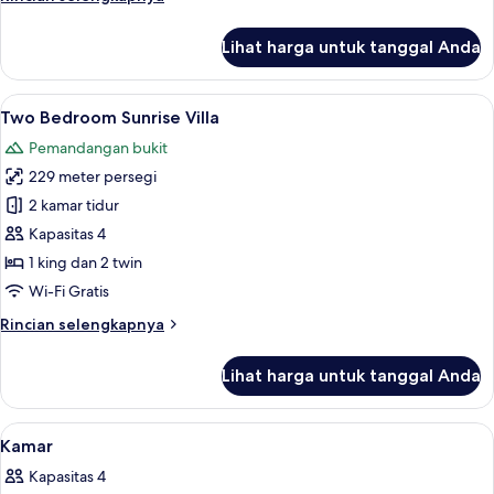
lebih
lanjut
Lihat harga untuk tanggal Anda
untuk
Two
Bedroom
Lihat
Seprai premium, minibar, brankas, dan
22
Pool
Two Bedroom Sunrise Villa
semua
Villa
Pemandangan bukit
foto
229 meter persegi
untuk
Two
2 kamar tidur
Bedroom
Kapasitas 4
Sunrise
1 king dan 2 twin
Villa
Wi-Fi Gratis
Rincian
Rincian selengkapnya
lebih
lanjut
Lihat harga untuk tanggal Anda
untuk
Two
Bedroom
Lihat
Seprai premium, minibar, brankas, dan
3
Sunrise
Kamar
semua
Villa
Kapasitas 4
foto