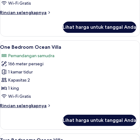
Wi-Fi Gratis
untuk
Kamar
Rincian
Rincian selengkapnya
lebih
lanjut
Lihat harga untuk tanggal Anda
untuk
Kamar
Lihat
One Bedroom Ocean Villa | Seprai pre
20
One Bedroom Ocean Villa
semua
Pemandangan samudra
foto
166 meter persegi
untuk
One
1 kamar tidur
Bedroom
Kapasitas 2
Ocean
1 king
Villa
Wi-Fi Gratis
Rincian
Rincian selengkapnya
lebih
lanjut
Lihat harga untuk tanggal Anda
untuk
One
Bedroom
Lihat
Two Bedrooms Ocean Villa | Area kelu
35
Ocean