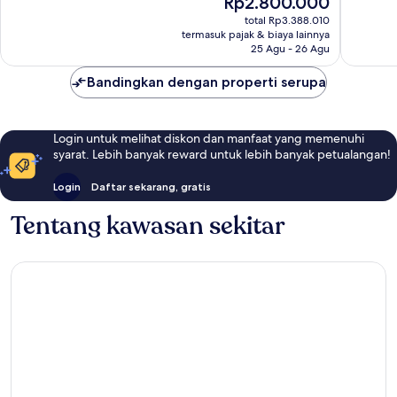
Rp2.800.000
450
203
sekarang
total Rp3.388.010
ulasan
ulasan
Rp2.800.000
termasuk pajak & biaya lainnya
25 Agu - 26 Agu
Bandingkan dengan properti serupa
Login untuk melihat diskon dan manfaat yang memenuhi
syarat. Lebih banyak reward untuk lebih banyak petualangan!
Login
Daftar sekarang, gratis
Tentang kawasan sekitar