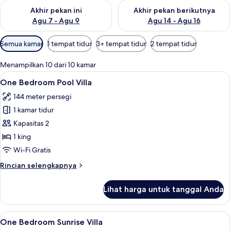
Periksa ketersediaan untuk akhir pekan ini Agu 7 - Agu 9
Periksa ketersediaan untuk ak
Akhir pekan ini
Akhir pekan berikutnya
Agu 7 - Agu 9
Agu 14 - Agu 16
Filter
Semua kamar
1 tempat tidur
3+ tempat tidur
2 tempat tidur
tersedia
untuk
Menampilkan 10 dari 10 kamar
kamar
Lihat
One Bedroom Pool Villa | Seprai premi
23
One Bedroom Pool Villa
semua
144 meter persegi
foto
1 kamar tidur
untuk
One
Kapasitas 2
Bedroom
1 king
Pool
Wi-Fi Gratis
Villa
Rincian
Rincian selengkapnya
lebih
lanjut
Lihat harga untuk tanggal Anda
untuk
One
Bedroom
Lihat
Seprai premium, minibar, brankas, dan
18
Pool
One Bedroom Sunrise Villa
semua
Villa