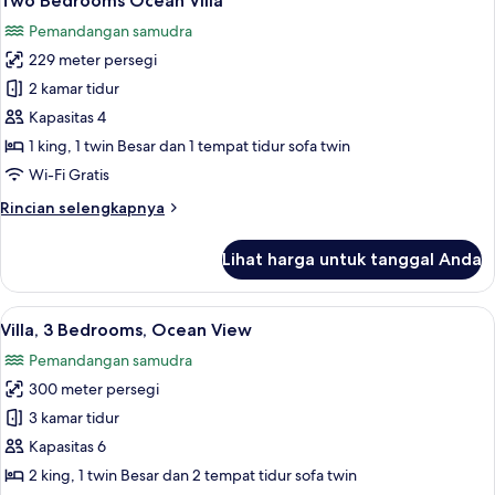
Two Bedrooms Ocean Villa
semua
Villa
Pemandangan samudra
foto
229 meter persegi
untuk
Two
2 kamar tidur
Bedrooms
Kapasitas 4
Ocean
1 king, 1 twin Besar dan 1 tempat tidur sofa twin
Villa
Wi-Fi Gratis
Rincian
Rincian selengkapnya
lebih
lanjut
Lihat harga untuk tanggal Anda
untuk
Two
Bedrooms
Lihat
Villa, 3 Bedrooms, Ocean View | Teras/
29
Ocean
Villa, 3 Bedrooms, Ocean View
semua
Villa
Pemandangan samudra
foto
300 meter persegi
untuk
Villa,
3 kamar tidur
3
Kapasitas 6
Bedrooms,
2 king, 1 twin Besar dan 2 tempat tidur sofa twin