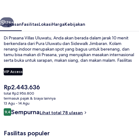
belumnya
Berikutnya
174+
Ringkasan
Fasilitas
Lokasi
Harga
Kebijakan
Di Prasana Villas Uluwatu, Anda akan berada dalam jarak 10 menit
berkendara dari Pura Uluwatu dan Sidewalk Jimbaran. Kolam
renang indoor merupakan spot yang bagus untuk berenang, dan
tamu bisa makan di Prasana, yang menyajikan masakan internasional
serta buka untuk sarapan, makan siang, dan makan malam. Fasilitas
seperti bar/lounge serta toko roti/camilan adalah keunggulan lain
yang bisa Anda nikmati, dan vila menawarkan sentuhan mewah
VIP Access
seperti kolam renang pribadi dan bathtub berendam .
Harga
Rp2.443.636
Two Bedrooms Ocean Villa | Pemanda
saat
total Rp2.956.800
ini
termasuk pajak & biaya lainnya
Rp2.443.636
13 Agu - 14 Agu
Ulasan
Sempurna
9,4
Lihat total 78 ulasan
9,4 dari 10
Fasilitas populer