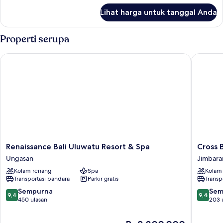
lanjut
Lihat harga untuk tanggal Anda
untuk
Kamar
Properti serupa
Renaissance Bali Uluwatu Resort & Spa
Cross Bal
Renaissance
Cross
Renaissance Bali Uluwatu Resort & Spa
Cross B
Bali
Bali
Ungasan
Jimbara
Uluwatu
Breaker
Kolam renang
Spa
Kolam
Resort
Jimbara
Transportasi bandara
Parkir gratis
Transp
&
Spa
9.4
9.4
Sempurna
Sem
9,4
9,4
Ungasan
dari
dari
450 ulasan
203 
10,
10,
Sempurna,
Sempur
Harga