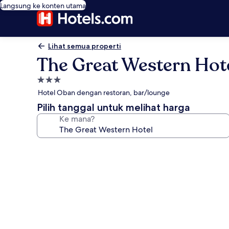
Langsung ke konten utama
Lihat semua properti
The Great Western Hot
Properti
bintang
Hotel Oban dengan restoran, bar/lounge
3.0
Pilih tanggal untuk melihat harga
Ke mana?
Galeri
foto
untuk
The
Great
Western