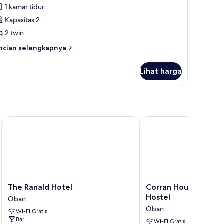
1 kamar tidur
Kapasitas 2
2 twin
ncian
ncian selengkapnya
bih
njut
Lihat harga
tuk
amar
in
perior
ith
a
The Ranald Hotel
Corran House Guest H
ew)
The
Corran
The Ranald Hotel
Corran House Guest
Ranald
House
Hostel
Oban
Hotel
Guest
Oban
Wi-Fi Gratis
Oban
House
Bar
&
Wi-Fi Gratis