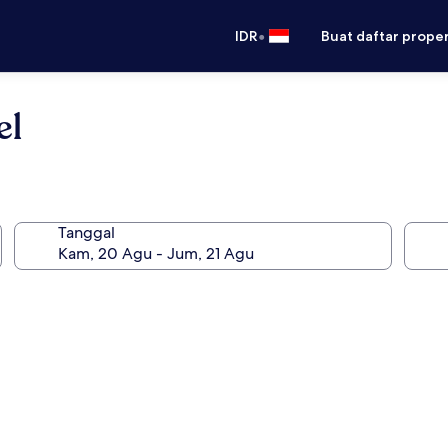
•
IDR
Buat daftar prope
el
Tanggal