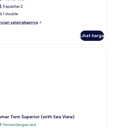
ntuk
amar
Kapasitas 2
ouble
1 double
uperior
ncian
ncian selengkapnya
with
bih
ea
njut
Lihat harga
tuk
iew)
amar
uble
 didekorasi berbeda-beda
perior
ith
a
ew)
mar Twin Superior (with Sea View)
Pemandangan laut