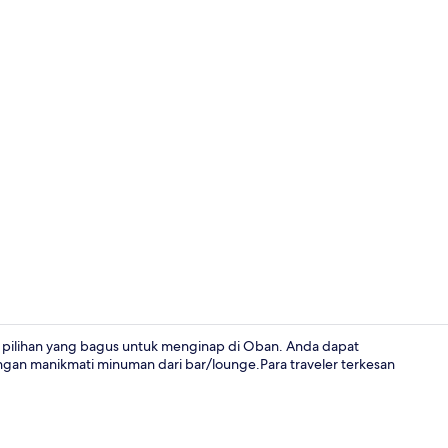
Danau
n pilihan yang bagus untuk menginap di Oban. Anda dapat
engan manikmati minuman dari bar/lounge.Para traveler terkesan
Bagian depa