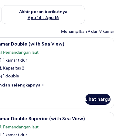
n ini Agu 7 - Agu 9
Periksa ketersediaan untuk akhir pekan berikutnya Agu 14 - A
Akhir pekan berikutnya
Agu 14 - Agu 16
Menampilkan 9 dari 9 kamar
 didekorasi berbeda-beda
ihat
Meja kerja, setrika/meja setrika, dan didekor
13
amar Double (with Sea View)
emua
Pemandangan laut
oto
1 kamar tidur
ntuk
amar
Kapasitas 2
ouble
1 double
with
ncian
ncian selengkapnya
ea
bih
iew)
njut
Lihat harga
tuk
amar
uble
 didekorasi berbeda-beda
ihat
Meja kerja, setrika/meja setrika, dan didekor
17
ith
mar Double Superior (with Sea View)
emua
a
Pemandangan laut
ew)
oto
1 kamar tidur