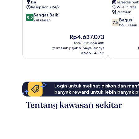
Bar
Tersedia park
Resepsionis 24/7
Wi-Fi Gratis
Restoran
8.0
Sangat Baik
8,0
7.6
Bagus
dari
241 ulasan
7,6
dari
863 ulasan
10,
10,
Sangat
Harga
Rp4.637.073
Bagus,
Baik,
sekarang
863
241
total Rp5.564.488
Rp4.637.073
ulasan
ulasan
termasuk pajak & biaya lainnya
3 Sep - 4 Sep
Login untuk melihat diskon dan man
banyak reward untuk lebih banyak p
Tentang kawasan sekitar