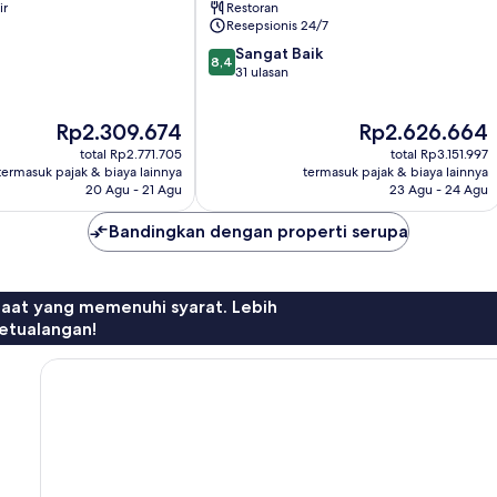
ir
Restoran
Resepsionis 24/7
8.4
Sangat Baik
8,4
dari
31 ulasan
10,
Sangat
Harga
Harga
Rp2.309.674
Rp2.626.664
Baik,
sekarang
sekarang
31
total Rp2.771.705
total Rp3.151.997
Rp2.309.674
Rp2.626.664
ulasan
termasuk pajak & biaya lainnya
termasuk pajak & biaya lainnya
20 Agu - 21 Agu
23 Agu - 24 Agu
Bandingkan dengan properti serupa
faat yang memenuhi syarat. Lebih
etualangan!