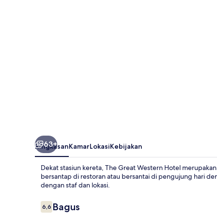
Hotel
63+
Ringkasan
Kamar
Lokasi
Kebijakan
Dekat stasiun kereta, The Great Western Hotel merupaka
bersantap di restoran atau bersantai di pengujung hari d
dengan staf dan lokasi.
Ulasan
Bagus
6,6
6,6 dari 10