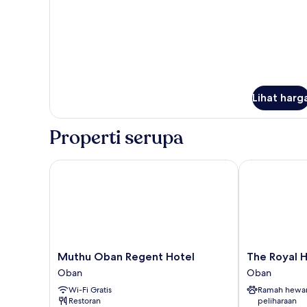
Lihat harg
Properti serupa
Muthu Oban Regent Hotel
The Royal Hot
Muthu
The
Muthu Oban Regent Hotel
The Royal H
Oban
Royal
Oban
Oban
Regent
Hotel
Wi-Fi Gratis
Ramah hewa
Hotel
Oban
Restoran
peliharaan
Oban