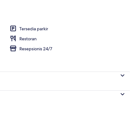
Inggris setiap hari dengan biaya tambahan
Tersedia parkir
Restoran
Resepsionis 24/7