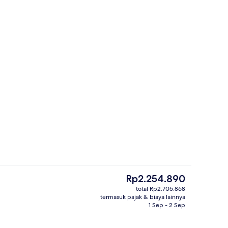
Meja kerja, setrika/meja setrika, dan
Harga
Rp2.254.890
saat
total Rp2.705.868
ini
termasuk pajak & biaya lainnya
n properti
Bar (di properti)
Rp2.254.890
1 Sep - 2 Sep