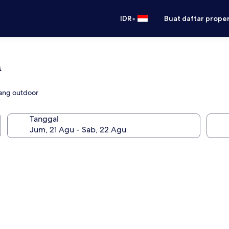
•
IDR
Buat daftar prope
a
nang outdoor
Tanggal