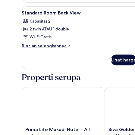
Standard
Room
Lihat
Selimut bulu angsa, minibar, b
5
(Back
Standard Room Back View
semua
view)
Kapasitas 2
foto
2 twin ATAU 1 double
untuk
Standard
Wi-Fi Gratis
Room
Rincian
Rincian selengkapnya
Back
lebih
lanjut
View
Lihat harg
untuk
Standard
Room
Properti serupa
Back
View
Prima Life Makadi Hotel - All inclusive
Siva Golden B
Prima
Siva
Prima Life Makadi Hotel - All
Siva Golde
Life
Golden