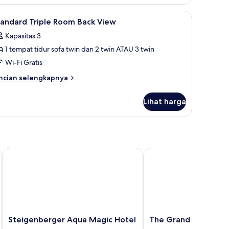
rbatas
engan saluran TV satelit dan TV
ihat
Selimut bulu angsa, minibar, brankas, dan mej
4
tandard Triple Room Back View
emua
Kapasitas 3
oto
1 tempat tidur sofa twin dan 2 twin ATAU 3 twin
ntuk
tandard
Wi-Fi Gratis
riple
ncian
ncian selengkapnya
oom
bih
njut
ack
Lihat harga
tuk
iew
andard
iple
oom
ck
ew
Steigenberger Aqua Magic Hotel
The Grand Resort Hur
Steigenberger
The
Steigenberger Aqua Magic Hotel
The Grand Resort H
Aqua
Grand