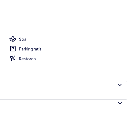
di, payung pantai, handuk pantai, dan scuba diving
Spa
Parkir gratis
Restoran