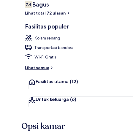
Ulasan
Bagus
7,4
7,4 dari 10
Lihat total 72 ulasan
Pantai priba
Fasilitas populer
Kolam renang
Transportasi bandara
Wi-Fi Gratis
Lihat semua
Fasilitas utama
(12)
Untuk keluarga
(6)
Opsi kamar