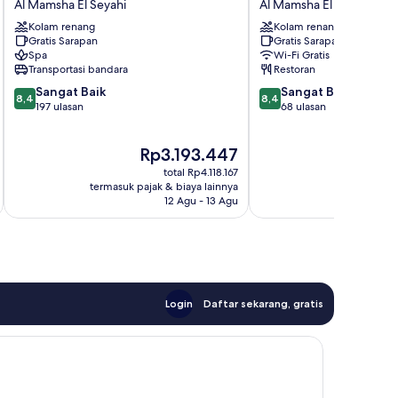
Al Mamsha El Seyahi
Al Mamsha El Seyahi
Magic
Resort
Kolam renang
Kolam renang
Hotel
Hurghada
Gratis Sarapan
Gratis Sarapan
Al
Al
Spa
Wi-Fi Gratis
Mamsha
Mamsha
Transportasi bandara
Restoran
El
El
8.4
8.4
Sangat Baik
Sangat Baik
Seyahi
Seyahi
8,4
8,4
dari
dari
197 ulasan
68 ulasan
10,
10,
Sangat
Sangat
Harga
Rp3.193.447
Baik,
Baik,
sekarang
197
68
total Rp4.118.167
Rp3.193.447
ulasan
ulasan
termasuk pajak & biaya lainnya
termasuk paj
12 Agu - 13 Agu
Login
Daftar sekarang, gratis