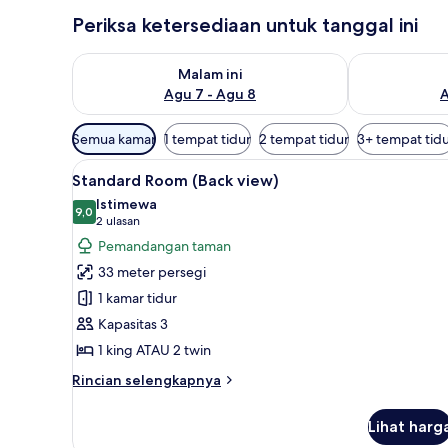
Periksa ketersediaan untuk tanggal ini
Periksa ketersediaan untuk malam ini Agu 7 - Agu 8
Periksa keter
Malam ini
Agu 7 - Agu 8
A
Filter
Semua kamar
1 tempat tidur
2 tempat tidur
3+ tempat tid
tersedia
Lihat
Selimut bulu angsa, minibar, b
untuk
4
Standard Room (Back view)
semua
kamar
Istimewa
foto
9,0
9,0 dari 10
(2
2 ulasan
untuk
ulasan)
Pemandangan taman
Standard
33 meter persegi
Room
1 kamar tidur
(Back
Kapasitas 3
view)
1 king ATAU 2 twin
Rincian
Rincian selengkapnya
lebih
lanjut
Lihat harg
untuk