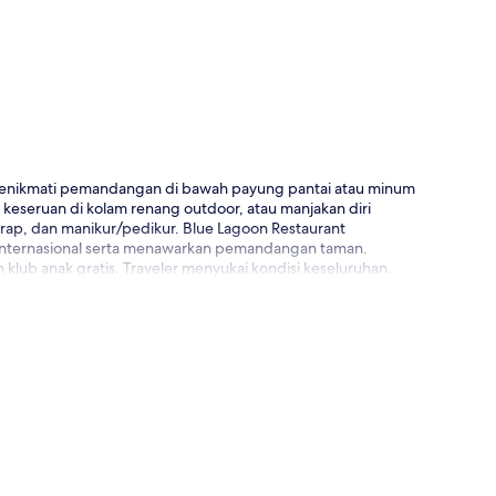
k menikmati pemandangan di bawah payung pantai atau minum
an keseruan di kolam renang outdoor, atau manjakan diri
rap, dan manikur/pedikur. Blue Lagoon Restaurant
internasional serta menawarkan pemandangan taman.
 klub anak gratis. Traveler menyukai kondisi keseluruhan.