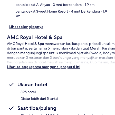
pantai dekat Al Ahyaa
- 3 mnt berkendara
- 1.9 km
pantai dekat Sweet Home Resort
- 4 mnt berkendara
- 1.9
km
Lihat selengkapnya
AMC Royal Hotel & Spa
AMC Royal Hotel & Spa menawarkan fasilitas pantai pribadi untu
di bar pantai, serta hanya 5 menit jalan kaki dari Laut Merah. Rasak
dengan mengunjungi spa untuk menikmati pijat ala Swedia, body w
merupakan 3 restoran dan 3 bar/lounge yang menyajikan masakan 
Keunggulan lain di hotel mewah ini meliputi marina, klub malam, dan
Lihat selengkapnya mengenai properti ini
Ukuran hotel
395 hotel
Diatur lebih dari 5 lantai
Saat tiba/pulang