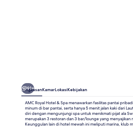
&
Spa
91+
Ringkasan
Kamar
Lokasi
Kebijakan
AMC Royal Hotel & Spa menawarkan fasilitas pantai prib
minum di bar pantai, serta hanya 5 menit jalan kaki dari 
diri dengan mengunjungi spa untuk menikmati pijat ala S
merupakan 3 restoran dan 3 bar/lounge yang menyajikan
Keunggulan lain di hotel mewah ini meliputi marina, klub m