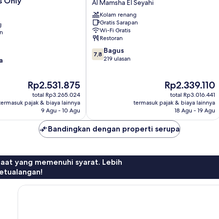
s Only
Al Mamsha El Seyahi
Resort
Kolam renang
-
Gratis Sarapan
g
All
Wi-Fi Gratis
an
inclusive
Restoran
Al
7.8
Bagus
Mamsha
7,8
dari
219 ulasan
a
El
10,
Seyahi
Bagus,
Harga
Harga
Rp2.531.875
Rp2.339.110
219
sekarang
sekarang
ulasan
total Rp3.265.024
total Rp3.016.441
Rp2.531.875
Rp2.339.110
termasuk pajak & biaya lainnya
termasuk pajak & biaya lainnya
9 Agu - 10 Agu
18 Agu - 19 Agu
Bandingkan dengan properti serupa
faat yang memenuhi syarat. Lebih
etualangan!