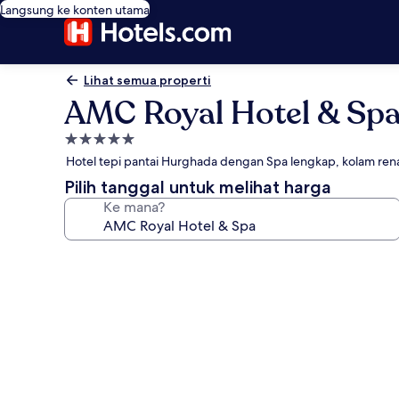
Langsung ke konten utama
Lihat semua properti
AMC Royal Hotel & Sp
Properti
bintang
Hotel tepi pantai Hurghada dengan Spa lengkap, kolam re
5.0
Pilih tanggal untuk melihat harga
Ke mana?
Galeri
foto
untuk
AMC
Royal
Hotel