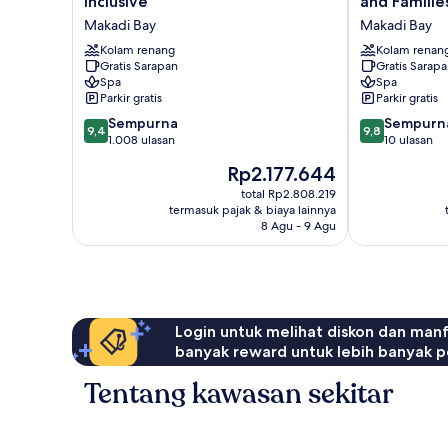
inclusive
and Familie
Makadi
Bay
Makadi Bay
Makadi Bay
Hotel
Makadi
-
Kolam renang
Couples
Kolam renan
Gratis Sarapan
Gratis Sarap
All
and
Spa
Spa
inclusive
Families
Parkir gratis
Parkir gratis
Makadi
Only
9.4
9.8
Bay
Sempurna
Makadi
Sempurn
9,4
9,8
dari
dari
1.008 ulasan
Bay
10 ulasan
10,
10,
Harga
Rp2.177.644
Sempurna,
Sempurna,
sekarang
1.008
10
total Rp2.808.219
Rp2.177.644
termasuk pajak & biaya lainnya
ulasan
ulasan
8 Agu - 9 Agu
Login untuk melihat diskon dan man
banyak reward untuk lebih banyak p
Tentang kawasan sekitar