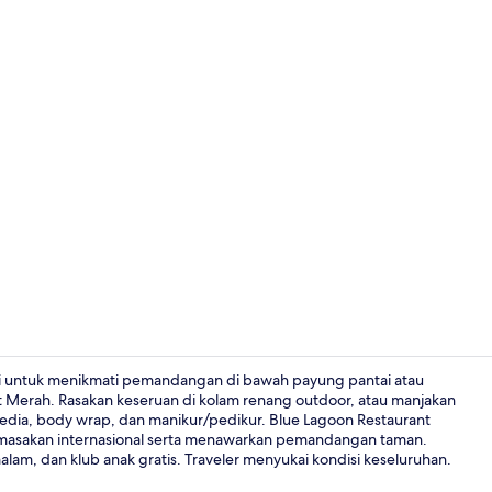
Interior
adi untuk menikmati pemandangan di bawah payung pantai atau
Laut Merah. Rasakan keseruan di kolam renang outdoor, atau manjakan
wedia, body wrap, dan manikur/pedikur. Blue Lagoon Restaurant
Kamar Premiu
 masakan internasional serta menawarkan pemandangan taman.
alam, dan klub anak gratis. Traveler menyukai kondisi keseluruhan.