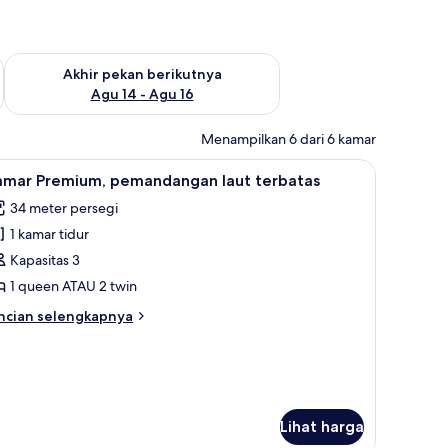
n ini Agu 7 - Agu 9
Periksa ketersediaan untuk akhir pekan berikutnya Agu 14 - A
Akhir pekan berikutnya
Agu 14 - Agu 16
Menampilkan 6 dari 6 kamar
nang | Selimut bulu angsa, minibar, brankas, dan meja kerja
ihat
Kamar Premium, pemandangan laut terbatas | 
7
amar Premium, pemandangan laut terbatas
emua
34 meter persegi
oto
1 kamar tidur
ntuk
amar
Kapasitas 3
remium,
1 queen ATAU 2 twin
emandangan
ncian
ncian selengkapnya
ut
bih
erbatas
njut
tuk
amar
emium,
emandangan
Lihat harga
ut