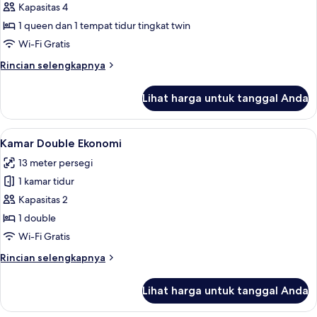
Kamar
Kapasitas 4
Keluarga
1 queen dan 1 tempat tidur tingkat twin
Wi-Fi Gratis
Rincian
Rincian selengkapnya
lebih
lanjut
Lihat harga untuk tanggal Anda
untuk
Kamar
Keluarga
Lihat
Kamar Double Ekonomi | Tirai kedap cah
5
Kamar Double Ekonomi
semua
13 meter persegi
foto
1 kamar tidur
untuk
Kamar
Kapasitas 2
Double
1 double
Ekonomi
Wi-Fi Gratis
Rincian
Rincian selengkapnya
lebih
lanjut
Lihat harga untuk tanggal Anda
untuk
Kamar