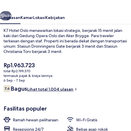
belumnya
Berikutnya
63+
Ringkasan
Kamar
Lokasi
Kebijakan
K7 Hotel Oslo menawarkan lokasi strategis, berjarak 15 menit jalan
kaki dari Gedung Opera Oslo dan Aker Brygge. Para traveler
terkesan dengan staf. Properti ini berada dekat dengan transportasi
umum: Stasiun Dronningens Gate berjarak 3 menit dan Stasiun
Christiania Torv berjarak 3 menit.
Harga
Rp1.963.723
saat
total Rp2.199.370
ini
termasuk pajak & biaya lainnya
Detail eksterior
Rp1.963.723
6 Sep - 7 Sep
Ulasan
Bagus
7,6
Lihat total 1.004 ulasan
7,6 dari 10
Fasilitas populer
Ramah hewan peliharaan
Wi-Fi Gratis
Resepsionis 24/7
Bebas asap rokok