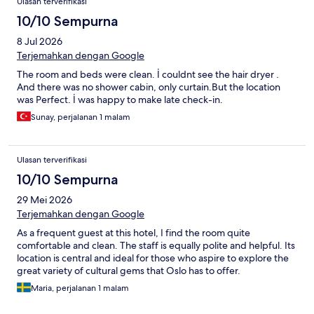
Ulasan terverifikasi
10/10 Sempurna
8 Jul 2026
Terjemahkan dengan Google
The room and beds were clean. İ couldnt see the hair dryer .
And there was no shower cabin, only curtain.But the location
was Perfect. İ was happy to make late check-in.
Sunay, perjalanan 1 malam
Ulasan terverifikasi
10/10 Sempurna
29 Mei 2026
Terjemahkan dengan Google
As a frequent guest at this hotel, I find the room quite
comfortable and clean. The staff is equally polite and helpful. Its
location is central and ideal for those who aspire to explore the
great variety of cultural gems that Oslo has to offer.
Maria, perjalanan 1 malam