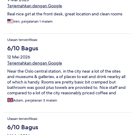
Terjemahkan dengan Google
Real nice girl at the front desk, great location and clean rooms
Iren, perjalanan 1 malam
Ulasan terverifikasi
6/10 Bagus
12 Mei 2026
Terjemahkan dengan Google
Near the Oslo central station, in the city near a lot of the sites
and museums & galleries, a of places to eat and drink nearby all
of which is handy. Rooms are pretty basic bit cramped but
bathroom was good plus towels are provided to. Nice staff and
compared to a lot of the city reasonably priced coffee and
drinks.
Adam, perjalanan 3 malam
Ulasan terverifikasi
6/10 Bagus