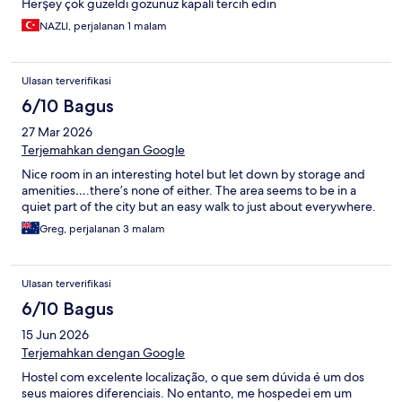
Herşey çok güzeldi gözünüz kapalı tercih edin
NAZLI, perjalanan 1 malam
Ulasan terverifikasi
6/10 Bagus
27 Mar 2026
Terjemahkan dengan Google
Nice room in an interesting hotel but let down by storage and
amenities….there’s none of either. The area seems to be in a
quiet part of the city but an easy walk to just about everywhere.
Greg, perjalanan 3 malam
Ulasan terverifikasi
6/10 Bagus
15 Jun 2026
Terjemahkan dengan Google
Hostel com excelente localização, o que sem dúvida é um dos
seus maiores diferenciais. No entanto, me hospedei em um