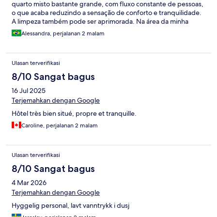
quarto misto bastante grande, com fluxo constante de pessoas,
o que acaba reduzindo a sensação de conforto e tranquilidade.
A limpeza também pode ser aprimorada. Na área da minha
cama (beliche superior), encontrei uma garrafa PET, acúmulo de
Alessandra, perjalanan 2 malam
poeira no armário e resíduos plásticos ao lado da cama. Além
disso, os dois banheiros do quarto demonstram necessidade de
manutenção e limpeza mais frequentes ao longo do dia. A
Ulasan terverifikasi
experiência foi positiva pela localização, mas alguns cuidados
com limpeza, organização e conservação dos espaços fariam
8/10 Sangat bagus
bastante diferença na estadia.
16 Jul 2025
Terjemahkan dengan Google
Hôtel très bien situé, propre et tranquille.
Caroline, perjalanan 2 malam
Ulasan terverifikasi
8/10 Sangat bagus
4 Mar 2026
Terjemahkan dengan Google
Hyggelig personal, lavt vanntrykk i dusj