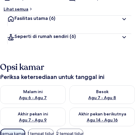
Lihat semua
Fasilitas utama
(6)
Seperti di rumah sendiri
(6)
Opsi kamar
Periksa ketersediaan untuk tanggal ini
Periksa ketersediaan untuk malam ini Agu 6 - Agu 7
Periksa ketersediaan untuk be
Malam ini
Besok
Agu 6 - Agu 7
Agu 7 - Agu 8
Periksa ketersediaan untuk akhir pekan ini Agu 7 - Agu 9
Periksa ketersediaan untuk ak
Akhir pekan ini
Akhir pekan berikutnya
Agu 7 - Agu 9
Agu 14 - Agu 16
Filter
Semua kamar
1 tempat tidur
2 tempat tidur