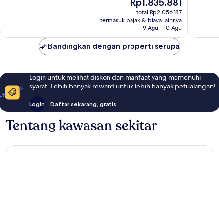
Harga
Rp1.835.881
Sangat
Baik,
sekarang
Baik,
total Rp2.056.187
3.497
Rp1.835.881
termasuk pajak & biaya lainnya
2.716
ulasan
9 Agu - 10 Agu
ulasan
Bandingkan dengan properti serupa
Login untuk melihat diskon dan manfaat yang memenuhi
syarat. Lebih banyak reward untuk lebih banyak petualangan!
Login
Daftar sekarang, gratis
Tentang kawasan sekitar