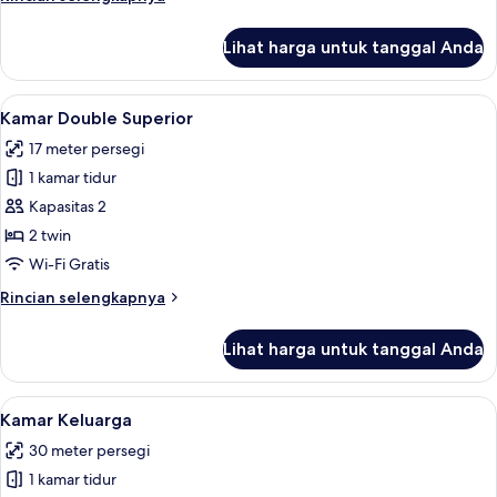
lebih
lanjut
Lihat harga untuk tanggal Anda
untuk
Kamar
Double
Lihat
Kamar Double Superior | Tirai kedap ca
9
Standar
Kamar Double Superior
semua
17 meter persegi
foto
1 kamar tidur
untuk
Kamar
Kapasitas 2
Double
2 twin
Superior
Wi-Fi Gratis
Rincian
Rincian selengkapnya
lebih
lanjut
Lihat harga untuk tanggal Anda
untuk
Kamar
Double
Lihat
Kamar Keluarga | Tirai kedap cahaya, W
12
Superior
Kamar Keluarga
semua
30 meter persegi
foto
1 kamar tidur
untuk