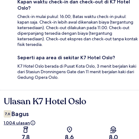
Kapan waktu check-in dan check-out di K7 Hotel
Oslo?
Check-in mulai pukul: 16.00; Batas waktu check-in pukul:
kapan saja. Check-in lebih awal dikenakan biaya (tergantung
ketersediaan). Check-out dilakukan pada 11.00. Check-out
diperpanjang tersedia dengan biaya (tergantung
ketersediaan). Check-out ekspres dan check-out tanpa kontak
fisik tersedia.
Seperti apa area di sekitar K7 Hotel Oslo?
K7 Hotel Oslo berada di Pusat Kota Oslo, 3 menit berjalan kaki
dari Stasiun Dronningens Gate dan 11 menit berjalan kaki dari
Gedung Opera Oslo.
Ulasan K7 Hotel Oslo
Ulasan
Bagus
7,6
1.004 ulasan
7,8
8,6
8,0