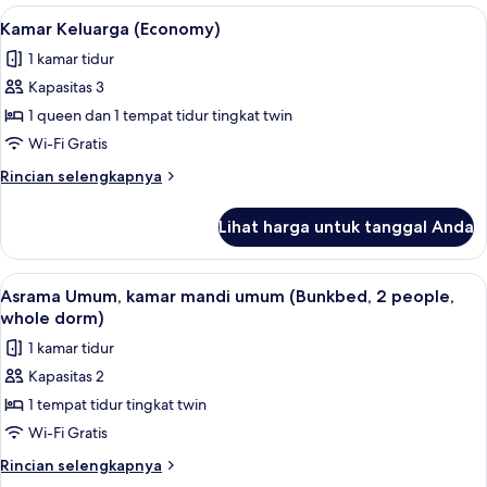
Double
Lihat
Kamar Keluarga (Economy) | Tirai kedap
5
Ekonomi
Kamar Keluarga (Economy)
semua
1 kamar tidur
foto
Kapasitas 3
untuk
Kamar
1 queen dan 1 tempat tidur tingkat twin
Keluarga
Wi-Fi Gratis
(Economy)
Rincian
Rincian selengkapnya
lebih
lanjut
Lihat harga untuk tanggal Anda
untuk
Kamar
Keluarga
Lihat
Asrama Umum, kamar mandi umum (Bunkb
4
(Economy)
Asrama Umum, kamar mandi umum (Bunkbed, 2 people,
semua
whole dorm)
foto
1 kamar tidur
untuk
Kapasitas 2
Asrama
1 tempat tidur tingkat twin
Umum,
kamar
Wi-Fi Gratis
mandi
Rincian
Rincian selengkapnya
umum
lebih