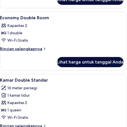
untuk
Economy
Queen
Lihat
Tirai kedap cahaya, Wi-Fi gratis, dan s
7
Economy Double Room
semua
Kapasitas 2
foto
1 double
untuk
Economy
Wi-Fi Gratis
Double
Rincian
Rincian selengkapnya
Room
lebih
lanjut
Lihat harga untuk tanggal Anda
untuk
Economy
Double
Lihat
Kamar Double Standar | Tirai kedap cah
11
Room
Kamar Double Standar
semua
16 meter persegi
foto
1 kamar tidur
untuk
Kamar
Kapasitas 2
Double
1 queen
Standar
Wi-Fi Gratis
Rincian
Rincian selengkapnya