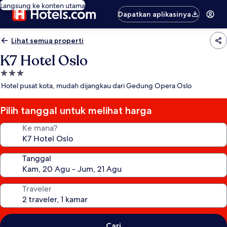
Langsung ke konten utama
Dapatkan aplikasinya
Lihat semua properti
K7 Hotel Oslo
Properti
bintang
Hotel pusat kota, mudah dijangkau dari Gedung Opera Oslo
3.0
Pilih tanggal untuk melihat harga
Ke mana?
Tanggal
Traveler
Cari