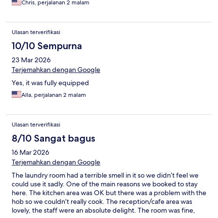
Chris, perjalanan 2 malam
stone's throw. The single laundry machine isn't exactly helpful,
and can get log-jammed quickly with patrons. That is my only
complaint really. Here you get what you pay for, and at a decent
Ulasan terverifikasi
cost.
10/10 Sempurna
23 Mar 2026
Terjemahkan dengan Google
Yes, it was fully equipped
Alla, perjalanan 2 malam
Ulasan terverifikasi
8/10 Sangat bagus
16 Mar 2026
Terjemahkan dengan Google
The laundry room had a terrible smell in it so we didn’t feel we
could use it sadly. One of the main reasons we booked to stay
here. The kitchen area was OK but there was a problem with the
hob so we couldn’t really cook. The reception/cafe area was
lovely, the staff were an absolute delight. The room was fine,