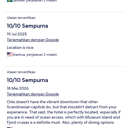
Jaroslav, perjalanan 2 malam
Ulasan terverifikasi
10/10 Sempurna
19 Jul 2025
Terjemahkan dengan Google
Location is nice.
Xiaohua, perjalanan 2 malam
Ulasan terverifikasi
10/10 Sempurna
18 Mei 2026
Terjemahkan dengan Google
Oslo doesn't have the vibrant downtown that other
Scandinavian capitols do, but that shouldn't detract from your
experience. That said, the hotel is perfectly located, especially if
you are in need of ocean access, which with Museum Island and
Fjord cruises is a definite must. Also, plenty of dining options
abound, and cool places like the Viking Planet are within a