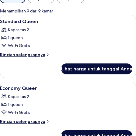
tersedia
untuk
Menampilkan 9 dari 9 kamar
kamar
Lihat
Tirai kedap cahaya, Wi-Fi gratis, dan s
3
Standard Queen
semua
Kapasitas 2
foto
1 queen
untuk
Standard
Wi-Fi Gratis
Queen
Rincian
Rincian selengkapnya
lebih
lanjut
Lihat harga untuk tanggal Anda
untuk
Standard
Queen
Lihat
Kamar mandi | Shower dan handuk
2
Economy Queen
semua
Kapasitas 2
foto
1 queen
untuk
Economy
Wi-Fi Gratis
Queen
Rincian
Rincian selengkapnya
lebih
lanjut
Lihat harga untuk tanggal Anda