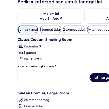
Periksa ketersediaan untuk tanggal ini
Periksa ketersediaan untuk malam ini Agu 8 - Agu 9
Periksa keter
Malam ini
Agu 8 - Agu 9
A
Filter
Semua kamar
1 tempat tidur
2 tempat tidur
3+ tempat tid
tersedia
Lihat
Brankas, meja kerja, tirai ked
untuk
5
Classic Queen, Smoking Room
semua
kamar
Kapasitas 3
foto
1 queen
untuk
Classic
Wi-Fi Gratis
Queen,
Rincian
Rincian selengkapnya
Smoking
lebih
lanjut
Room
Lihat harg
untuk
Classic
Queen,
Lihat
Brankas, meja kerja, tirai ked
7
Smoking
Queen Premier, Large Room
semua
Room
26 meter persegi
foto
1 kamar tidur
untuk