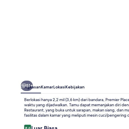
Airport
51+
Ringkasan
Kamar
Lokasi
Kebijakan
Berlokasi hanya 2,2 mil (3,6 km) dari bandara, Premier Pl
waktu yang dijadwalkan. Tamu dapat memanjakan diri dengan
Restaurant, yang buka untuk sarapan, makan siang, dan m
fasilitas dalam kamar yang meliputi mesin cuci/pengering 
Ulasan
Luar Biasa
8,6