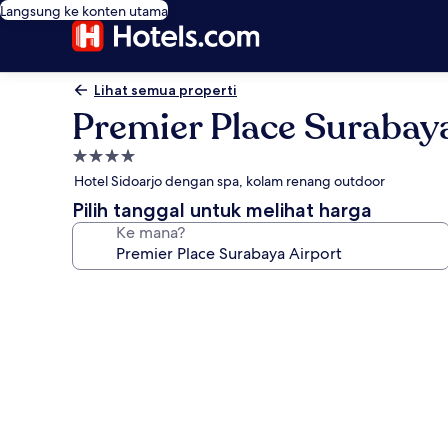
Langsung ke konten utama
Lihat semua properti
Premier Place Surabaya
Properti
bintang
Hotel Sidoarjo dengan spa, kolam renang outdoor
4.0
Pilih tanggal untuk melihat harga
Ke mana?
Galeri
foto
untuk
Premier
Place
Surabaya