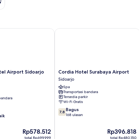
a
l Airport Sidoarjo by WH
Cordia Hotel Surabaya Airport
Cordia
el Airport Sidoarjo
Cordia Hotel Surabaya Airport
Hotel
Sidoarjo
Surabaya
Spa
Airport
Transportasi bandara
Sidoarjo
Tersedia parkir
 bandara
Wi-Fi Gratis
7.8
Bagus
7,8
dari
168 ulasan
aik
10,
Bagus,
Harga
Harga
Rp578.512
Rp396.818
168
sekarang
sekarang
ulasan
total Rp699.999
total Rp480.150