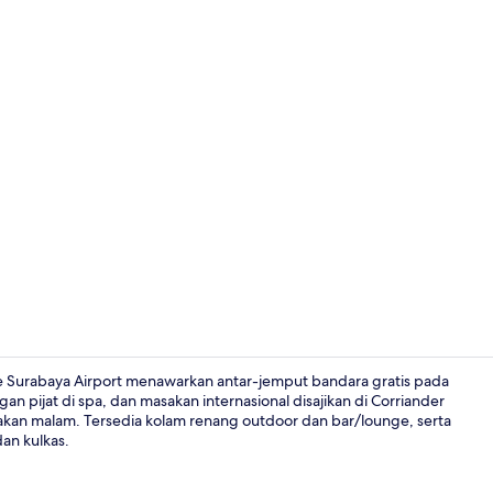
Queen Suite 
ace Surabaya Airport menawarkan antar-jemput bandara gratis pada
 pijat di spa, dan masakan internasional disajikan di Corriander
akan malam. Tersedia kolam renang outdoor dan bar/lounge, serta
Kolam renan
dan kulkas.