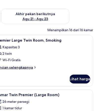
 ini Agu 14 - Agu 16
Periksa ketersediaan untuk akhir pekan berikutnya Agu 21 - A
Akhir pekan berikutnya
Agu 21 - Agu 23
Menampilkan 16 dari 16 kamar
a, dan kedap suara
ihat
Brankas, meja kerja, tirai kedap cahaya, dan 
4
remier Large Twin Room, Smoking
emua
Kapasitas 3
oto
2 twin
ntuk
remier
Wi-Fi Gratis
arge
ncian
ncian selengkapnya
win
bih
njut
oom,
Lihat harga
tuk
moking
emier
rge
a, dan kedap suara
ihat
Brankas, meja kerja, tirai kedap cahaya, dan 
7
in
amar Twin Premier (Large Room)
emua
om,
26 meter persegi
oking
oto
1 kamar tidur
ntuk