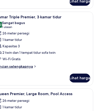
Lihat harga
tuk
oom)
amar
in
ankas, meja kerja, tirai kedap cahaya, dan kedap suara
ihat
Kamar Triple Premier, 3 kamar tidur | Brankas,
5
emier,
mar Triple Premier, 3 kamar tidur
emua
leh
Sangat bagus
rokok
oto
0
8,0 dari 10
(1
1 ulasan
arge
ntuk
ulasan)
26 meter persegi
oom)
amar
1 kamar tidur
riple
Kapasitas 3
remier,
2 twin dan 1 tempat tidur sofa twin
Wi-Fi Gratis
amar
idur
ncian
ncian selengkapnya
bih
njut
Lihat harga
tuk
amar
iple
rai kedap cahaya, dan kedap suara
ihat
Queen Premier, Large Room, Pool Access | Bran
4
emier,
ueen Premier, Large Room, Pool Access
emua
26 meter persegi
mar
oto
dur
1 kamar tidur
ntuk