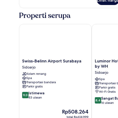
Lihat harg
untuk
Classic
Pool
Properti serupa
Access
Swiss-Belinn Airport Surabaya
Luminor Hote
Swiss-
Luminor
Swiss-Belinn Airport Surabaya
Luminor Hot
Belinn
Hotel
by WH
Sidoarjo
Airport
Airport
Sidoarjo
Kolam renang
Surabaya
Sidoarjo
Spa
Sidoarjo
by
Spa
Transportasi bandara
Transportasi
WH
Parkir gratis
Parkir gratis
Sidoarjo
Wi-Fi Gratis
9.0
Istimewa
9,0
dari
83 ulasan
8.4
Sangat B
8,4
10,
dari
16 ulasan
Istimewa,
10,
Harga
Rp508.264
83
Sangat
sekarang
ulasan
Baik,
total Rp614.999