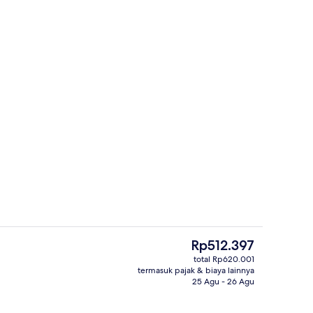
| Brankas, meja kerja, tirai kedap cahaya, dan kedap suara
Brankas, meja kerja, tirai kedap caha
Harga
Rp512.397
saat
total Rp620.001
ini
termasuk pajak & biaya lainnya
g outdoor, dengan kursi berjemur
Melayani sarapan, makan siang, dan
Rp512.397
25 Agu - 26 Agu