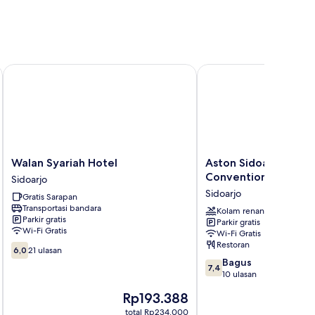
Walan Syariah Hotel
Aston Sidoarjo City Ho
Walan
Aston
Walan Syariah Hotel
Aston Sidoarjo City 
Syariah
Sidoarjo
Convention Center
Sidoarjo
Hotel
City
Sidoarjo
Gratis Sarapan
Sidoarjo
Hotel
Transportasi bandara
&
Kolam renang
Parkir gratis
Parkir gratis
Convention
Wi-Fi Gratis
Wi-Fi Gratis
Center
Restoran
6.0
Sidoarjo
6,0
21 ulasan
dari
7.4
Bagus
7,4
10,
dari
10 ulasan
21
10,
Harga
Rp193.388
ulasan
Bagus,
sekarang
10
total Rp234.000