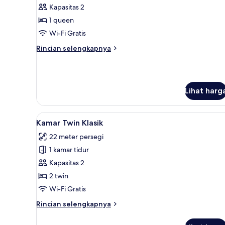
Queen
Kapasitas 2
Premier,
1 queen
Large
Wi-Fi Gratis
Room
Rincian
Rincian selengkapnya
lebih
lanjut
untuk
Queen
Lihat harg
Premier,
Large
Room
Lihat
Brankas, meja kerja, tirai ked
6
Kamar Twin Klasik
semua
22 meter persegi
foto
1 kamar tidur
untuk
Kamar
Kapasitas 2
Twin
2 twin
Klasik
Wi-Fi Gratis
Rincian
Rincian selengkapnya
lebih
lanjut