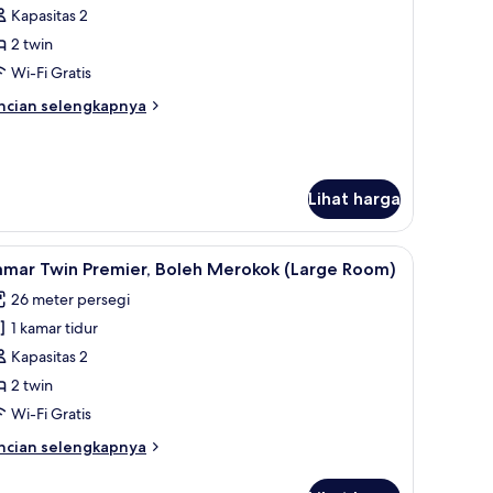
amar
Kapasitas 2
win
2 twin
remier
Wi-Fi Gratis
Large
ncian
ncian selengkapnya
oom)
bih
njut
tuk
amar
Lihat harga
in
emier
arge
a, dan kedap suara
ihat
Brankas, meja kerja, tirai kedap cahaya, dan 
oom)
7
amar Twin Premier, Boleh Merokok (Large Room)
emua
26 meter persegi
oto
1 kamar tidur
ntuk
amar
Kapasitas 2
win
2 twin
remier,
Wi-Fi Gratis
oleh
ncian
ncian selengkapnya
erokok
bih
Large
njut