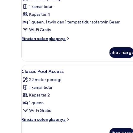
Quads
1 kamar tidur
Premier
Kapasitas 4
1 queen, 1 twin dan 1 tempat tidur sofa twin Besar
Wi-Fi Gratis
Rincian
Rincian selengkapnya
lebih
lanjut
Lihat harg
untuk
Quads
Premier
Lihat
Classic Pool Access | Brankas, 
4
Classic Pool Access
semua
22 meter persegi
foto
1 kamar tidur
untuk
Classic
Kapasitas 2
Pool
1 queen
Access
Wi-Fi Gratis
Rincian
Rincian selengkapnya
lebih
lanjut