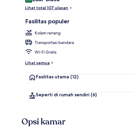
8,6 dari 10
Lihat total 107 ulasan
Eksterior
Fasilitas populer
Kolam renang
Transportasi bandara
Wi-Fi Gratis
Lihat semua
Fasilitas utama
(12)
Seperti di rumah sendiri
(6)
Opsi kamar