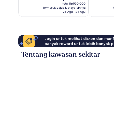
sekarang
38
ulasan
total Rp550.000
Rp454.545
ulasan
termasuk pajak & biaya lainnya
23 Agu - 24 Agu
Login untuk melihat diskon dan man
banyak reward untuk lebih banyak p
Tentang kawasan sekitar