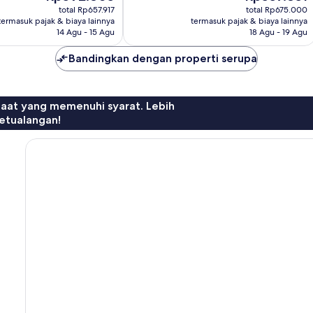
sekarang
sekarang
322
total Rp657.917
total Rp675.000
Rp592.805
Rp557.851
ulasan
termasuk pajak & biaya lainnya
termasuk pajak & biaya lainnya
14 Agu - 15 Agu
18 Agu - 19 Agu
Bandingkan dengan properti serupa
faat yang memenuhi syarat. Lebih
etualangan!