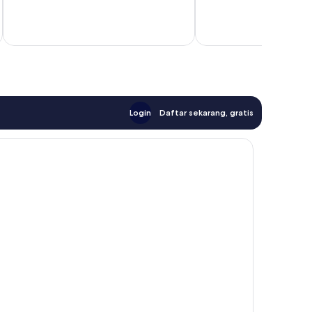
ulasan
88
ulasan
termasuk paj
Login
Daftar sekarang, gratis