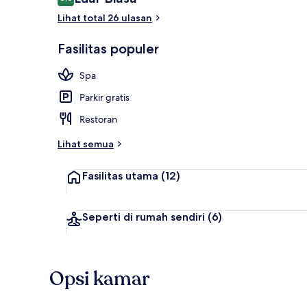
8,6 dari 10
Lihat total 26 ulasan
Suite Junior 
Fasilitas populer
Spa
Parkir gratis
Restoran
Lihat semua
Fasilitas utama
(12)
Seperti di rumah sendiri
(6)
Opsi kamar