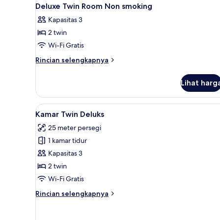
Lihat
5
Deluxe Twin Room Non smoking
semua
Kapasitas 3
foto
2 twin
untuk
Deluxe
Wi-Fi Gratis
Twin
Rincian
Rincian selengkapnya
Room
lebih
lanjut
Non
Lihat harg
untuk
smoking
Deluxe
Twin
Lihat
Kamar Twin Deluks | Seprai pr
4
Room
Kamar Twin Deluks
semua
Non
25 meter persegi
smoking
foto
1 kamar tidur
untuk
Kamar
Kapasitas 3
Twin
2 twin
Deluks
Wi-Fi Gratis
Rincian
Rincian selengkapnya
lebih
lanjut
untuk