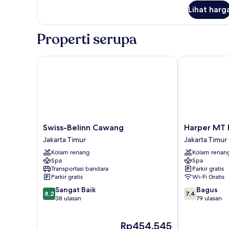
Kamar
Lihat harg
Twin
Deluks
Properti serupa
Swiss-Belinn Cawang
Harper MT H
Swiss-
Harper
Swiss-Belinn Cawang
Harper MT
Belinn
MT
Jakarta Timur
Jakarta Timur
Cawang
Haryono
Kolam renang
Kolam renan
Jakarta
by
Spa
Spa
Timur
ASTON
Transportasi bandara
Parkir gratis
Jakarta
Parkir gratis
Wi-Fi Gratis
Timur
8.2
7.4
Sangat Baik
Bagus
8,2
7,4
dari
dari
38 ulasan
79 ulasan
10,
10,
Sangat
Bagus,
Harga
Rp454.545
Baik,
79