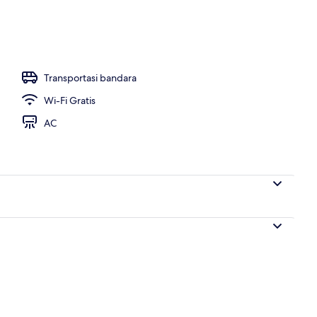
| Seprai premium, brankas, meja kerja, dan kedap suara
Transportasi bandara
Wi-Fi Gratis
AC