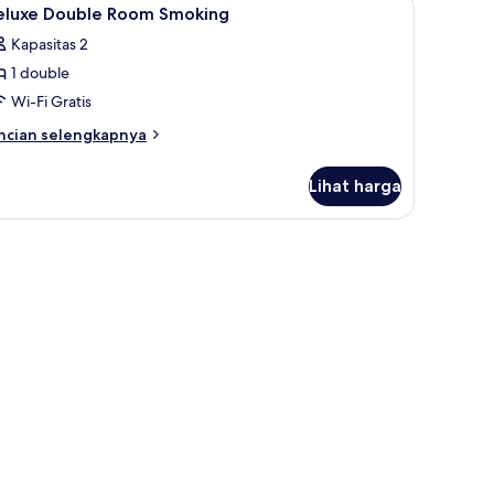
ihat
25
eluxe Double Room Smoking
emua
Kapasitas 2
oto
1 double
ntuk
eluxe
Wi-Fi Gratis
ouble
ncian
ncian selengkapnya
oom
bih
njut
moking
Lihat harga
tuk
luxe
uble
, brankas, meja kerja, dan kedap suara
oom
oking