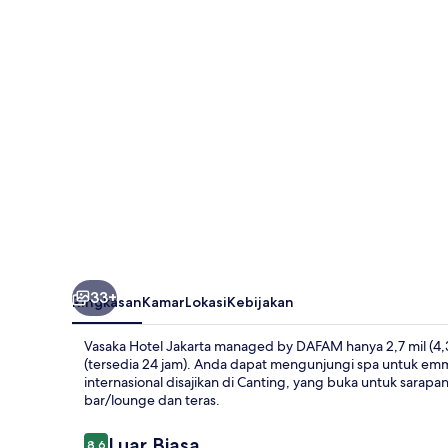
managed
by
DAFAM
33+
Ringkasan
Kamar
Lokasi
Kebijakan
Vasaka Hotel Jakarta managed by DAFAM hanya 2,7 mil (4
(tersedia 24 jam). Anda dapat mengunjungi spa untuk emm
internasional disajikan di Canting, yang buka untuk sarap
bar/lounge dan teras.
Ulasan
Luar Biasa
8,6