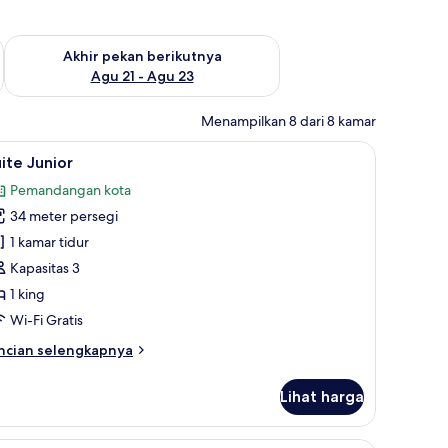
 ini Agu 14 - Agu 16
Periksa ketersediaan untuk akhir pekan berikutnya Agu 21 - A
Akhir pekan berikutnya
Agu 21 - Agu 23
Menampilkan 8 dari 8 kamar
um, brankas, meja kerja, dan kedap suara
ihat
Suite Junior | Seprai premium, brankas, meja 
7
ite Junior
emua
Pemandangan kota
oto
34 meter persegi
ntuk
uite
1 kamar tidur
unior
Kapasitas 3
1 king
Wi-Fi Gratis
ncian
ncian selengkapnya
bih
njut
Lihat harga
tuk
ite
nior
dan kedap suara
Lobi