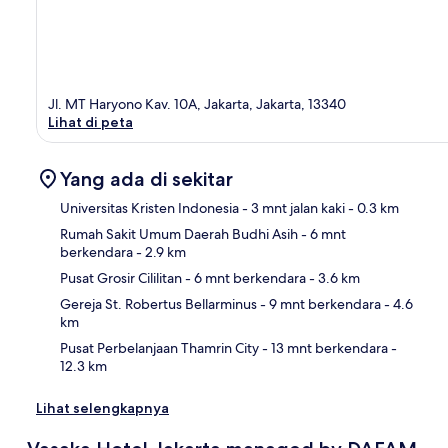
Jl. MT Haryono Kav. 10A, Jakarta, Jakarta, 13340
Lihat di peta
Yang ada di sekitar
Universitas Kristen Indonesia
- 3 mnt jalan kaki
- 0.3 km
Rumah Sakit Umum Daerah Budhi Asih
- 6 mnt
berkendara
- 2.9 km
Pet
Pusat Grosir Cililitan
- 6 mnt berkendara
- 3.6 km
Gereja St. Robertus Bellarminus
- 9 mnt berkendara
- 4.6
km
Pusat Perbelanjaan Thamrin City
- 13 mnt berkendara
-
12.3 km
Lihat selengkapnya