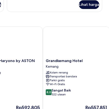
lanjut
a
Lihat harga
untuk
Kamar
Twin
Eksekutif
aryono by ASTON
Grandkemang Hotel
Grandkemang
 Haryono by ASTON
Grandkemang Hotel
Hotel
Kemang
Kemang
g
Kolam renang
Transportasi bandara
Parkir gratis
Wi-Fi Gratis
8.0
Sangat Baik
8,0
dari
322 ulasan
10,
Sangat
Harga
Harga
Rp592.805
Rp557.851
Baik,