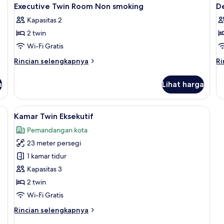
Lihat
L
5
Eksekutif
Executive Twin Room Non smoking
D
semua
s
Kapasitas 2
foto
f
2 twin
untuk
u
Executive
D
Wi-Fi Gratis
Twin
D
Rincian
Ri
Rincian selengkapnya
Ri
Room
R
lebih
le
lanjut
la
Non
S
a
Lihat harga
untuk
un
smoking
Executive
De
Twin
Do
emium, brankas, meja kerja, dan kedap suara
Lihat
Kamar Twin Eksekutif | Seprai premium
4
Room
R
Kamar Twin Eksekutif
semua
Non
Sm
Pemandangan kota
smoking
foto
23 meter persegi
untuk
Kamar
1 kamar tidur
Twin
Kapasitas 3
Eksekutif
2 twin
Wi-Fi Gratis
Rincian
Rincian selengkapnya
lebih