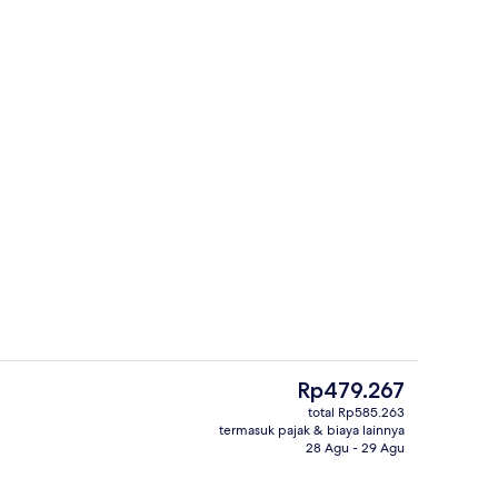
Bagian depan properti
Harga
Rp479.267
saat
total Rp585.263
ini
termasuk pajak & biaya lainnya
rapan, makan siang, dan makan malam
Melayani sarapan, makan siang, dan
Rp479.267
28 Agu - 29 Agu