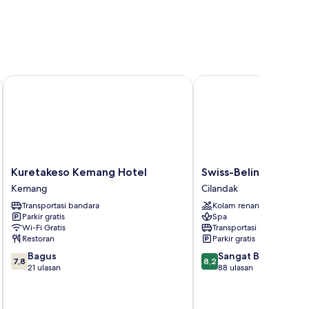
Kuretakeso Kemang Hotel
Swiss-Belinn Simatupa
Kuretakeso
Swiss-
Kuretakeso Kemang Hotel
Swiss-Belinn Simatu
Kemang
Belinn
Kemang
Cilandak
Hotel
Simatupang
Transportasi bandara
Kolam renang
Kemang
Cilandak
Parkir gratis
Spa
Wi-Fi Gratis
Transportasi bandara
Restoran
Parkir gratis
7.8
8.2
Bagus
Sangat Baik
7,8
8,2
dari
dari
21 ulasan
88 ulasan
10,
10,
Bagus,
Sangat
21
Baik,