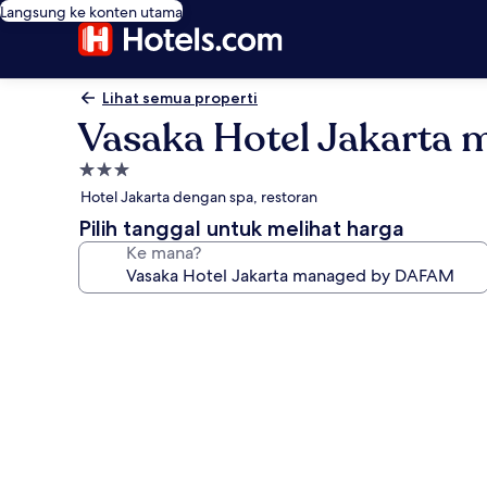
Langsung ke konten utama
Lihat semua properti
Vasaka Hotel Jakarta
Properti
bintang
Hotel Jakarta dengan spa, restoran
3.0
Pilih tanggal untuk melihat harga
Ke mana?
Galeri
foto
untuk
Vasaka
Hotel
Jakarta