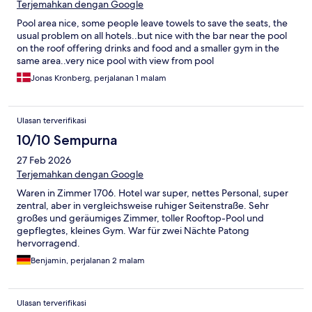
Terjemahkan dengan Google
Pool area nice, some people leave towels to save the seats, the
usual problem on all hotels..but nice with the bar near the pool
on the roof offering drinks and food and a smaller gym in the
same area..very nice pool with view from pool
Jonas Kronberg, perjalanan 1 malam
Ulasan terverifikasi
10/10 Sempurna
27 Feb 2026
Terjemahkan dengan Google
Waren in Zimmer 1706. Hotel war super, nettes Personal, super
zentral, aber in vergleichsweise ruhiger Seitenstraße. Sehr
großes und geräumiges Zimmer, toller Rooftop-Pool und
gepflegtes, kleines Gym. War für zwei Nächte Patong
hervorragend.
Benjamin, perjalanan 2 malam
Ulasan terverifikasi