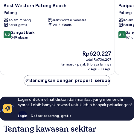
Best
Paripas
Best Western Patong Beach
Paripa
Western
Patong
Patong
Patong
Patong
Resort
Kolam renang
Transportasi bandara
Kolam
Beach
Patong
Parkir gratis
Wi-Fi Gratis
Parkir 
Patong
8.2
8.4
Sangat Baik
San
8,2
8,4
dari
dari
549 ulasan
761 u
10,
10,
Sangat
Sangat
Harga
Rp620.227
Baik,
Baik,
sekarang
549
761
total Rp736.207
Rp620.227
ulasan
ulasan
termasuk pajak & biaya lainnya
12 Agu - 13 Agu
Bandingkan dengan properti serupa
Login untuk melihat diskon dan manfaat yang memenuhi
syarat. Lebih banyak reward untuk lebih banyak petualangan!
Login
Daftar sekarang, gratis
Tentang kawasan sekitar