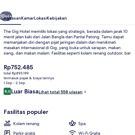
belumnya
Berikutnya
66+
Ringkasan
Kamar
Lokasi
Kebijakan
The Gig Hotel memiliki lokasi yang strategis, berada dalam jarak 10
menit jalan kaki dari Jalan Bangla dan Pantai Patong. Tamu dapat
memanjakan diri dengan pijat jaringan dalam dan menikmati
masakan internasional di Gig, yang buka untuk sarapan, makan
siang, dan makan malam. Fasilitas seperti kolam renang outdoor, bar
tepi kolam renang, dan pusat kebugaran adalah keunggulan lain
yang bisa Anda nikmati. Para traveler terkesan dengan staf.
Harga
Rp752.485
saat
total Rp893.199
ini
termasuk pajak & biaya lainnya
Kolam renang outdoor, dengan kursi 
Rp752.485
1 Sep - 2 Sep
Ulasan
Luar Biasa
8,6
Lihat total 558 ulasan
8,6 dari 10
Fasilitas populer
Kolam renang
Spa
Parkir gratis
Wi-Fi Gratis