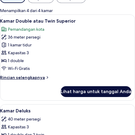
tersedia
untuk
Menampilkan 4 dari 4 kamar
kamar
Lihat
Kamar Double atau Twin Superior | Min
6
Kamar Double atau Twin Superior
semua
Pemandangan kota
foto
36 meter persegi
untuk
Kamar
1 kamar tidur
Double
Kapasitas 3
atau
1 double
Twin
Wi-Fi Gratis
Superior
Rincian
Rincian selengkapnya
lebih
lanjut
Lihat harga untuk tanggal Anda
untuk
Kamar
Double
Lihat
Kamar Deluks | Minibar, brankas, dan t
10
atau
Kamar Deluks
semua
Twin
40 meter persegi
Superior
foto
Kapasitas 3
untuk
1 double dan 2 twin