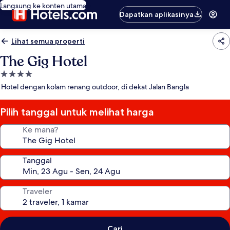
Langsung ke konten utama
Dapatkan aplikasinya
Lihat semua properti
The Gig Hotel
Properti
bintang
Hotel dengan kolam renang outdoor, di dekat Jalan Bangla
4.0
Pilih tanggal untuk melihat harga
Ke mana?
Tanggal
Traveler
Cari