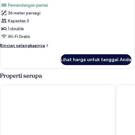
semua
Pemandangan pantai
foto
36 meter persegi
untuk
Superior
Kapasitas 3
Seaview
1 double
Wi-Fi Gratis
Rincian
Rincian selengkapnya
lebih
lanjut
Lihat harga untuk tanggal Anda
untuk
Superior
Seaview
Properti serupa
Best Western Patong Beach
Paripas 