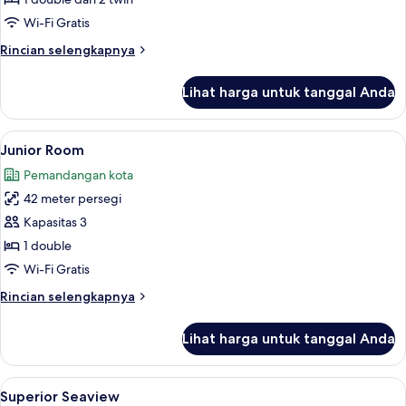
Kamar
Deluks
Wi-Fi Gratis
Rincian
Rincian selengkapnya
lebih
lanjut
Lihat harga untuk tanggal Anda
untuk
Kamar
Deluks
Lihat
Junior Room | Minibar, brankas, dan t
10
Junior Room
semua
Pemandangan kota
foto
42 meter persegi
untuk
Junior
Kapasitas 3
Room
1 double
Wi-Fi Gratis
Rincian
Rincian selengkapnya
lebih
lanjut
Lihat harga untuk tanggal Anda
untuk
Junior
Room
Lihat
Superior Seaview | Minibar, brankas, d
9
Superior Seaview