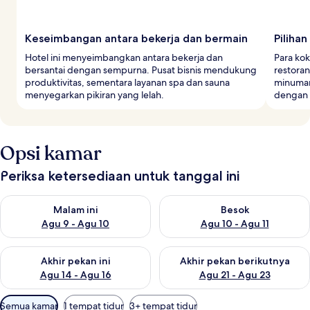
Keseimbangan antara bekerja dan bermain
Piliha
Hotel ini menyeimbangkan antara bekerja dan
Para kok
bersantai dengan sempurna. Pusat bisnis mendukung
restoran
produktivitas, sementara layanan spa dan sauna
minuman 
menyegarkan pikiran yang lelah.
dengan 
Opsi kamar
Periksa ketersediaan untuk tanggal ini
Periksa ketersediaan untuk malam ini Agu 9 - Agu 10
Periksa ketersediaan untuk be
Malam ini
Besok
Agu 9 - Agu 10
Agu 10 - Agu 11
Periksa ketersediaan untuk akhir pekan ini Agu 14 - Agu 16
Periksa ketersediaan untuk ak
Akhir pekan ini
Akhir pekan berikutnya
Agu 14 - Agu 16
Agu 21 - Agu 23
Filter
Semua kamar
1 tempat tidur
3+ tempat tidur