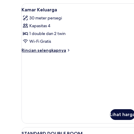
Double,
Lihat
Kamar Keluarga | Brankas, meja 
6
pemandangan
Kamar Keluarga
semua
kebun
30 meter persegi
foto
Kapasitas 4
untuk
Kamar
1 double dan 2 twin
Keluarga
Wi-Fi Gratis
Rincian
Rincian selengkapnya
lebih
lanjut
untuk
Kamar
Keluarga
Lihat harg
Lihat
Brankas, meja kerja, setrika/mej
2
STANDARD DOUBLE ROOM