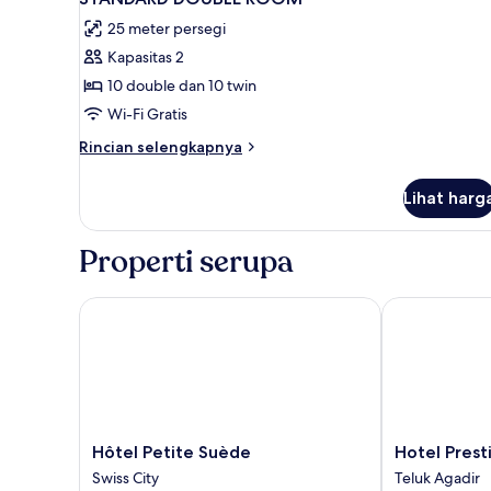
semua
25 meter persegi
foto
Kapasitas 2
untuk
STANDARD
10 double dan 10 twin
DOUBLE
Wi-Fi Gratis
ROOM
Rincian
Rincian selengkapnya
lebih
lanjut
Lihat harg
untuk
STANDARD
DOUBLE
Properti serupa
ROOM
Hôtel Petite Suède
Hotel Prestig
Hôtel
Hotel
Hôtel Petite Suède
Hotel Prest
Petite
Prestige
Swiss City
Teluk Agadir
Suède
Agadir