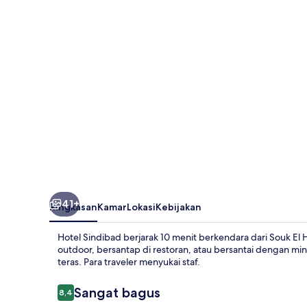
41+
Ringkasan
Kamar
Lokasi
Kebijakan
Hotel Sindibad berjarak 10 menit berkendara dari Souk El
outdoor, bersantap di restoran, atau bersantai dengan minu
teras. Para traveler menyukai staf.
Ulasan
Sangat bagus
8,4
8,4 dari 10