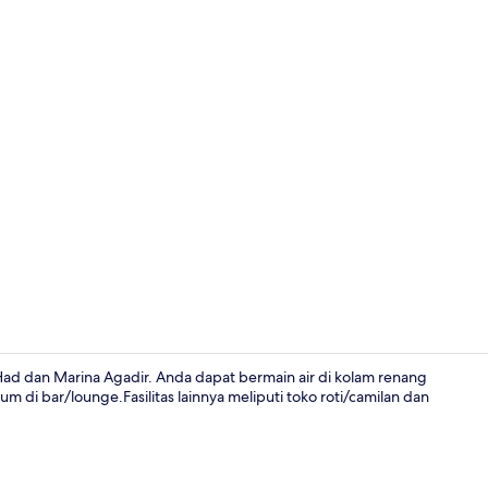
Sarapan ala 
 Had dan Marina Agadir. Anda dapat bermain air di kolam renang
m di bar/lounge.Fasilitas lainnya meliputi toko roti/camilan dan
Brankas, meja