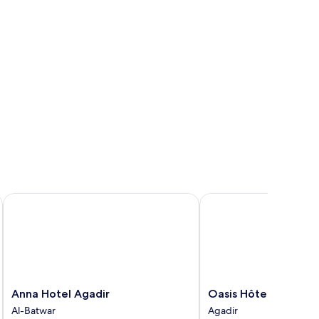
Anna Hotel Agadir
Oasis Hôtel & Spa
Anna
Oasis
Anna Hotel Agadir
Oasis Hôtel & Spa
Hotel
Hôtel
Al-Batwar
Agadir
Agadir
&