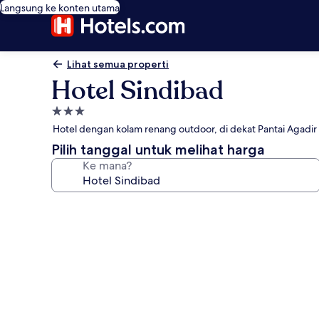
Langsung ke konten utama
Lihat semua properti
Hotel Sindibad
Properti
bintang
Hotel dengan kolam renang outdoor, di dekat Pantai Agadir
3.0
Pilih tanggal untuk melihat harga
Ke mana?
Galeri
foto
untuk
Hotel
Sindibad