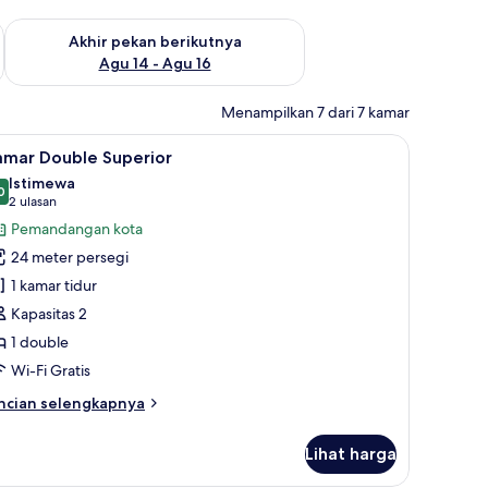
n ini Agu 7 - Agu 9
Periksa ketersediaan untuk akhir pekan berikutnya Agu 14 - A
Akhir pekan berikutnya
Agu 14 - Agu 16
Menampilkan 7 dari 7 kamar
ankas, meja kerja, setrika/meja setrika, dan Wi-Fi gratis
ihat
Kamar Double Superior | Brankas, meja kerja, s
5
amar Double Superior
emua
Istimewa
oto
0
9,0 dari 10
(2
2 ulasan
ntuk
ulasan)
Pemandangan kota
amar
24 meter persegi
ouble
1 kamar tidur
uperior
Kapasitas 2
1 double
Wi-Fi Gratis
ncian
ncian selengkapnya
bih
njut
Lihat harga
tuk
amar