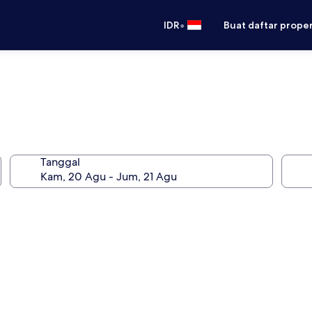
•
IDR
Buat daftar prope
Tanggal