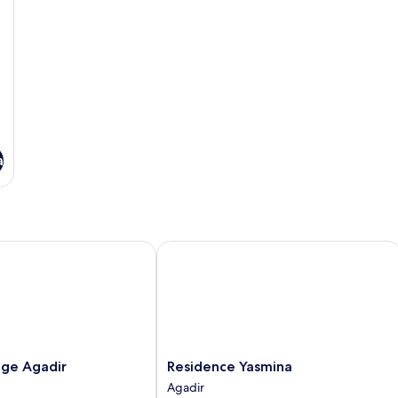
a
e Agadir
Residence Yasmina
Residence
ige Agadir
Residence Yasmina
Yasmina
Agadir
Agadir