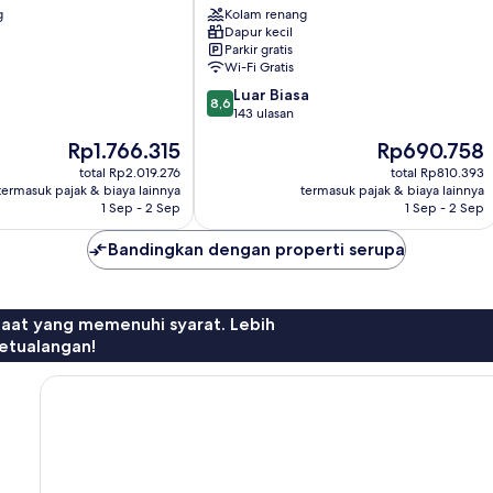
g
Kolam renang
Dapur kecil
Parkir gratis
Wi-Fi Gratis
8.6
Luar Biasa
8,6
dari
143 ulasan
10,
Harga
Harga
Rp1.766.315
Rp690.758
Luar
sekarang
sekarang
Biasa,
total Rp2.019.276
total Rp810.393
Rp1.766.315
Rp690.758
termasuk pajak & biaya lainnya
termasuk pajak & biaya lainnya
143
1 Sep - 2 Sep
1 Sep - 2 Sep
ulasan
Bandingkan dengan properti serupa
faat yang memenuhi syarat. Lebih
etualangan!