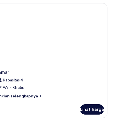
uble
perior
amar
Kapasitas 4
Wi-Fi Gratis
ncian
ncian selengkapnya
bih
njut
Lihat harga
tuk
amar