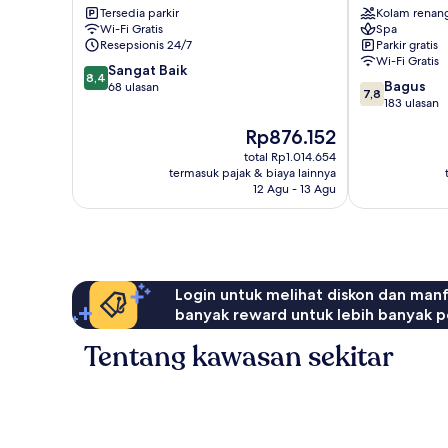
Tersedia parkir
Kolam renan
Swiss
Teluk
Wi-Fi Gratis
Spa
City
Agadir
Resepsionis 24/7
Parkir gratis
Wi-Fi Gratis
8.4
Sangat Baik
8,4
7.8
Bagus
dari
68 ulasan
7,8
dari
183 ulasan
10,
10,
Sangat
Harga
Rp876.152
Bagus,
Baik,
sekarang
183
total Rp1.014.654
68
Rp876.152
termasuk pajak & biaya lainnya
ulasan
ulasan
12 Agu - 13 Agu
Login untuk melihat diskon dan man
banyak reward untuk lebih banyak p
Tentang kawasan sekitar