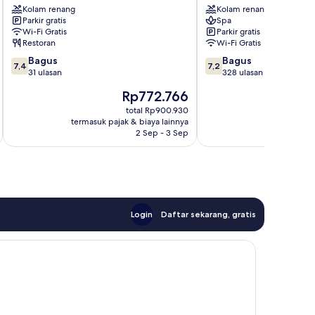
Kolam renang
Kolam renang
Al-
Spa
Parkir gratis
Spa
Batwar
Agadir
Wi-Fi Gratis
Parkir gratis
Restoran
Wi-Fi Gratis
7.4
7.2
Bagus
Bagus
7,4
7,2
dari
dari
31 ulasan
328 ulasan
10,
10,
Harga
H
Rp772.766
R
Bagus,
Bagus,
sekarang
s
31
328
total Rp900.930
Rp772.766
R
termasuk pajak & biaya lainnya
termasuk paj
ulasan
ulasan
2 Sep - 3 Sep
Login
Daftar sekarang, gratis