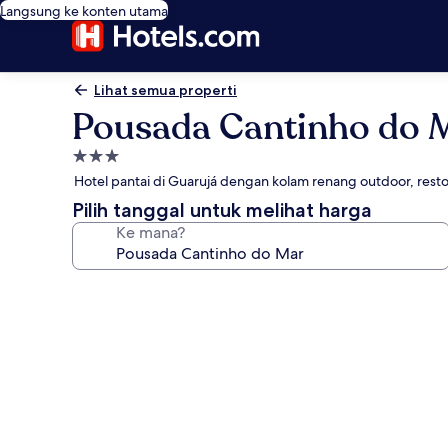
Langsung ke konten utama
Lihat semua properti
Pousada Cantinho do 
Properti
bintang
Hotel pantai di Guarujá dengan kolam renang outdoor, rest
3.0
Pilih tanggal untuk melihat harga
Ke mana?
Galeri
foto
untuk
Pousada
Cantinho
do