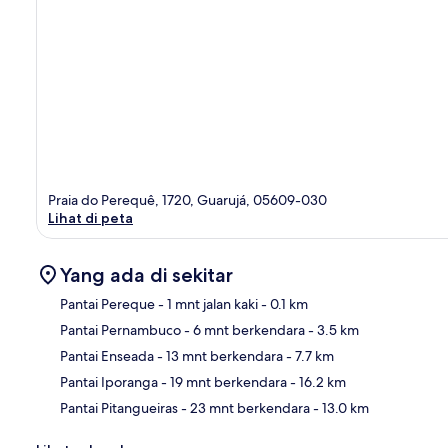
Praia do Perequê, 1720, Guarujá, 05609-030
Lihat di peta
Yang ada di sekitar
Pantai Pereque
- 1 mnt jalan kaki
- 0.1 km
Pantai Pernambuco
- 6 mnt berkendara
- 3.5 km
Pet
Pantai Enseada
- 13 mnt berkendara
- 7.7 km
Pantai Iporanga
- 19 mnt berkendara
- 16.2 km
Pantai Pitangueiras
- 23 mnt berkendara
- 13.0 km