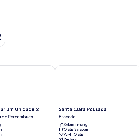
a
rium Unidade 2
Santa Clara Pousada
Santa
larium Unidade 2
Santa Clara Pousada
Clara
ia do Pernambuco
Enseada
Pousada
g
Kolam renang
Enseada
an
Gratis Sarapan
n
Wi-Fi Gratis
Restoran