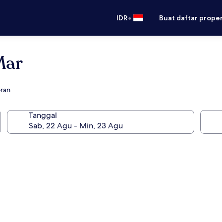
•
IDR
Buat daftar prope
Mar
oran
Tanggal