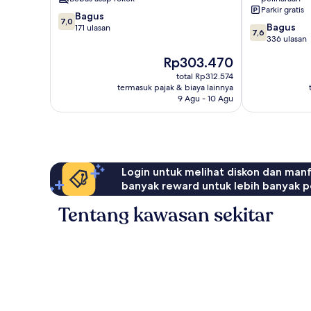
do
Parkir gratis
7.0
Bagus
Pernambuco
7,0
7.6
Bagus
dari
171 ulasan
7,6
dari
336 ulasan
10,
10,
Bagus,
Harga
Rp303.470
Bagus,
171
sekarang
336
total Rp312.574
ulasan
Rp303.470
termasuk pajak & biaya lainnya
ulasan
9 Agu - 10 Agu
Login untuk melihat diskon dan man
banyak reward untuk lebih banyak p
Tentang kawasan sekitar