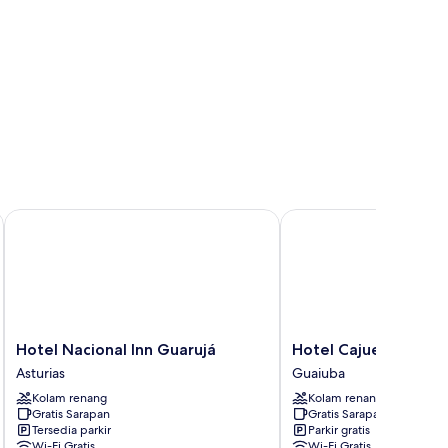
Hotel Nacional Inn Guarujá
Hotel Cajueiro
Hotel
Hotel
Hotel Nacional Inn Guarujá
Hotel Cajueiro
Nacional
Cajueiro
Asturias
Guaiuba
Inn
Guaiuba
Kolam renang
Kolam renang
Guarujá
Gratis Sarapan
Gratis Sarapan
Asturias
Tersedia parkir
Parkir gratis
Wi-Fi Gratis
Wi-Fi Gratis