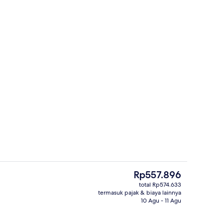
Pemandangan pantai/laut
Harga
Rp557.896
saat
total Rp574.633
ini
termasuk pajak & biaya lainnya
g outdoor
Parkir mandiri gratis
Rp557.896
10 Agu - 11 Agu