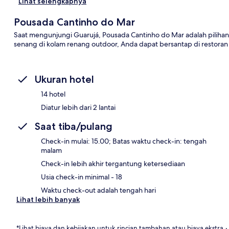
Lihat selengkapnya
Pousada Cantinho do Mar
Saat mengunjungi Guarujá, Pousada Cantinho do Mar adalah piliha
senang di kolam renang outdoor, Anda dapat bersantap di restoran
Ukuran hotel
14 hotel
Diatur lebih dari 2 lantai
Saat tiba/pulang
Check-in mulai: 15.00; Batas waktu check-in: tengah
malam
Check-in lebih akhir tergantung ketersediaan
Usia check-in minimal - 18
Waktu check-out adalah tengah hari
Lihat lebih banyak
*Lihat biaya dan kebijakan untuk rincian tambahan atau biaya ekstra