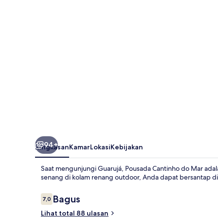
Mar
94+
Ringkasan
Kamar
Lokasi
Kebijakan
Saat mengunjungi Guarujá, Pousada Cantinho do Mar adal
senang di kolam renang outdoor, Anda dapat bersantap di
Ulasan
Bagus
7,0
7,0 dari 10
Lihat total 88 ulasan