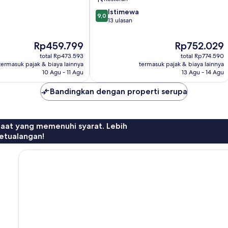
9.0
Istimewa
9,0
dari
13 ulasan
10,
Istimewa,
Harga
Harga
Rp459.799
Rp752.029
13
sekarang
sekarang
total Rp473.593
total Rp774.590
ulasan
Rp459.799
Rp752.029
termasuk pajak & biaya lainnya
termasuk pajak & biaya lainnya
10 Agu - 11 Agu
13 Agu - 14 Agu
Bandingkan dengan properti serupa
faat yang memenuhi syarat. Lebih
etualangan!