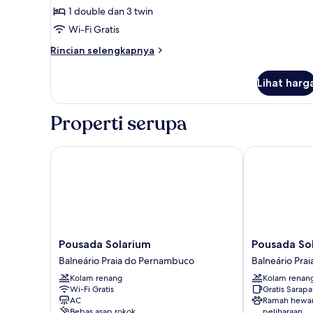
Kamar
1 double dan 3 twin
Standar
Wi-Fi Gratis
Rincian
Rincian selengkapnya
lebih
lanjut
Lihat harg
untuk
Kamar
Standar
Properti serupa
Pousada Solarium
Pousada Sola
Pousada
Pousada
Pousada Solarium
Pousada So
Solarium
Solarium
Balneário Praia do Pernambuco
Balneário Pra
Balneário
Unidade
Kolam renang
Kolam renan
Praia
2
Wi-Fi Gratis
Gratis Sarap
do
Balneário
AC
Ramah hewa
Pernambuco
Praia
Bebas asap rokok
peliharaan