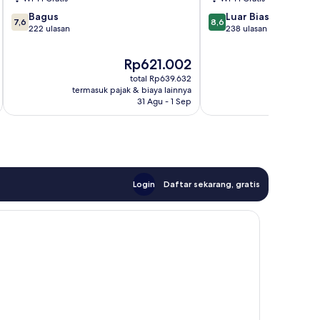
7.6
8.6
Bagus
Luar Biasa
7,6
8,6
dari
dari
222 ulasan
238 ulasan
10,
10,
Bagus,
Luar
Harga
Rp621.002
222
Biasa,
sekarang
total Rp639.632
ulasan
238
Rp621.002
termasuk pajak & biaya lainnya
termasuk paj
ulasan
31 Agu - 1 Sep
Login
Daftar sekarang, gratis