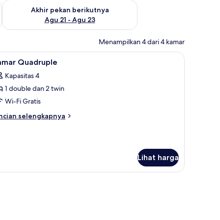
 ini Agu 14 - Agu 16
Periksa ketersediaan untuk akhir pekan berikutnya Agu 21 - A
Akhir pekan berikutnya
Agu 21 - Agu 23
Menampilkan 4 dari 4 kamar
ihat
Kamar Quadruple | Wi-Fi gratis
10
amar Quadruple
emua
Kapasitas 4
oto
1 double dan 2 twin
ntuk
amar
Wi-Fi Gratis
uadruple
ncian
ncian selengkapnya
bih
njut
tuk
amar
Lihat harga
adruple