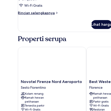
untuk
Bebas
Standard
Wi-Fi Gratis
Asap
Queen
Rokok
Rincian
Rincian selengkapnya
Room
lebih
lanjut
Lihat harg
untuk
Standard
Queen
Properti serupa
Room
Novotel Firenze Nord Aeroporto
Best Western
Novotel
Best
Novotel Firenze Nord Aeroporto
Best Weste
Firenze
Western
Sesto Fiorentino
Florence
Nord
Plus
Kolam renang
Ramah hewa
Aeroporto
CHC
Ramah hewan
peliharaan
Sesto
Florence
peliharaan
Parkir gratis
Fiorentino
Florence
Tersedia parkir
Wi-Fi Gratis
Wi-Fi Gratis
Restoran