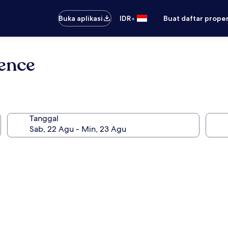
•
Buka aplikasi
IDR
Buat daftar prope
ence
Tanggal