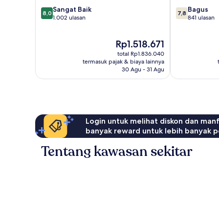
8.0
7.8
Sangat Baik
Bagus
8,0
7,8
dari
dari
1.002 ulasan
841 ulasan
10,
10,
Sangat
Bagus,
Harga
Rp1.518.671
Baik,
841
sekarang
1.002
ulasan
total Rp1.836.040
Rp1.518.671
ulasan
termasuk pajak & biaya lainnya
30 Agu - 31 Agu
Login untuk melihat diskon dan man
banyak reward untuk lebih banyak p
Tentang kawasan sekitar