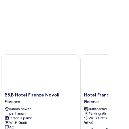
B&B Hotel Firenze Novoli
Hotel Franchi
B&B
Hotel
B&B Hotel Firenze Novoli
Hotel Franchi
Hotel
Franchi
Florence
Florence
Firenze
Florence
Ramah hewan
Transportasi bandara
Novoli
peliharaan
Parkir gratis
Florence
Tersedia parkir
Wi-Fi Gratis
Wi-Fi Gratis
AC
AC