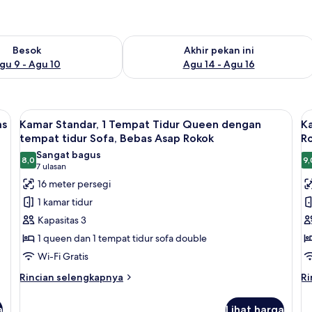
sediaan untuk besok Agu 9 - Agu 10
Periksa ketersediaan untuk akhir pekan
Besok
Akhir pekan ini
gu 9 - Agu 10
Agu 14 - Agu 16
akses difabel, Bebas Asap Rokok | Seprai premium, selimut bulu angsa, banta
Lihat
Kamar Standar, 1 Tempat Tidur Queen 
L
5
as
Kamar Standar, 1 Tempat Tidur Queen dengan
K
semua
s
tempat tidur Sofa, Bebas Asap Rokok
R
foto
f
Sangat bagus
8,0
9,
untuk
u
8,0 dari 10
(7
7 ulasan
Kamar
K
ulasan)
16 meter persegi
Standar,
S
1 kamar tidur
1
1
Kapasitas 3
Tempat
T
1 queen dan 1 tempat tidur sofa double
Tidur
T
Wi-Fi Gratis
Queen
Q
dengan
B
Rincian
Ri
Rincian selengkapnya
Ri
lebih
le
tempat
A
lanjut
la
tidur
R
a
Lihat harga