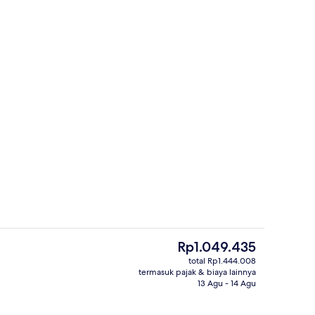
Kamar Standar, 1 Tempat Tidur Queen,
Harga
Rp1.049.435
saat
total Rp1.444.008
ini
termasuk pajak & biaya lainnya
rti)
Lobi
Rp1.049.435
13 Agu - 14 Agu