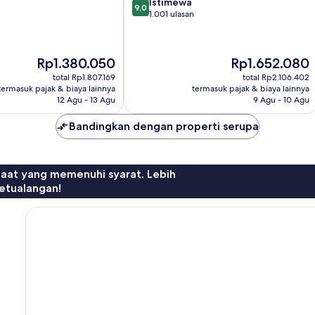
9.0
Istimewa
9,0
dari
1.001 ulasan
10,
Istimewa,
1.001
Harga
Harga
Rp1.380.050
Rp1.652.080
ulasan
sekarang
sekarang
total Rp1.807.169
total Rp2.106.402
Rp1.380.050
Rp1.652.080
termasuk pajak & biaya lainnya
termasuk pajak & biaya lainnya
12 Agu - 13 Agu
9 Agu - 10 Agu
Bandingkan dengan properti serupa
faat yang memenuhi syarat. Lebih
etualangan!