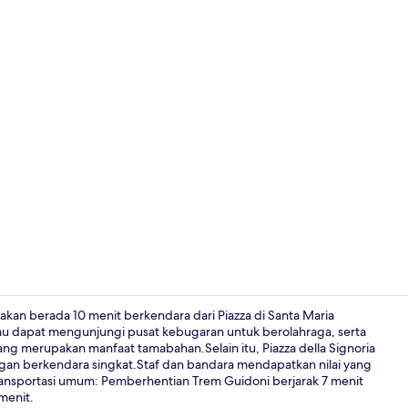
Eksterior
an berada 10 menit berkendara dari Piazza di Santa Maria
mu dapat mengunjungi pusat kebugaran untuk berolahraga, serta
yang merupakan manfaat tamabahan.Selain itu, Piazza della Signoria
Bar (di prope
ngan berkendara singkat.Staf dan bandara mendapatkan nilai yang
 transportasi umum: Pemberhentian Trem Guidoni berjarak 7 menit
menit.