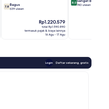
8.0
Sangat Baik
8,0
7.8
Bagus
dari
740 ulasan
7,8
dari
639 ulasan
10,
10,
Sangat
Bagus,
Baik,
Harga
H
Rp1.220.579
639
740
sekarang
s
ulasan
ulasan
total Rp1.590.890
Rp1.220.579
R
termasuk pajak & biaya lainnya
termasuk paj
16 Agu - 17 Agu
Login
Daftar sekarang, gratis