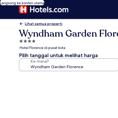
Langsung ke konten utama
Lihat semua properti
Wyndham Garden Flor
Properti
bintang
Hotel Florence di pusat kota
4.0
Pilih tanggal untuk melihat harga
Ke mana?
Galeri
foto
untuk
Wyndham
Garden
Florence