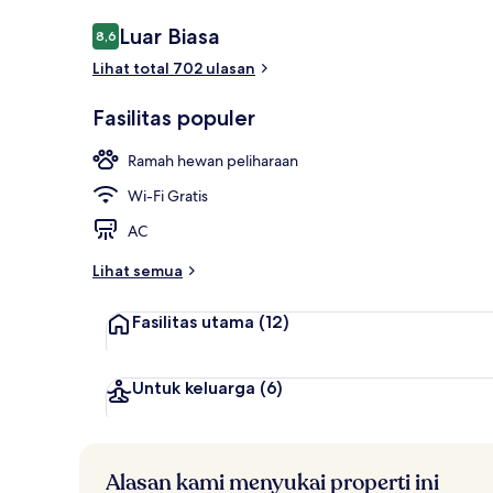
Ulasan
Luar Biasa
8,6
8,6 dari 10
Lihat total 702 ulasan
Tempat mak
Fasilitas populer
Ramah hewan peliharaan
Wi-Fi Gratis
AC
Lihat semua
Fasilitas utama
(12)
Untuk keluarga
(6)
Alasan kami menyukai properti ini