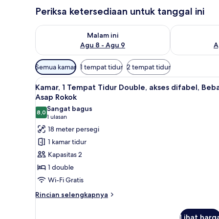
Periksa ketersediaan untuk tanggal ini
Periksa ketersediaan untuk malam ini Agu 8 - Agu 9
Periksa keter
Malam ini
Agu 8 - Agu 9
A
Filter
Semua kamar
1 tempat tidur
2 tempat tidur
tersedia
Lihat
Kamar, 1 Tempat Tidur Double, 
untuk
5
Kamar, 1 Tempat Tidur Double, akses difabel, Beb
semua
kamar
Asap Rokok
foto
Sangat bagus
8,0
untuk
8,0 dari 10
(1
1 ulasan
Kamar,
ulasan)
18 meter persegi
1
1 kamar tidur
Tempat
Kapasitas 2
Tidur
1 double
Double,
Wi-Fi Gratis
akses
difabel,
Rincian
Rincian selengkapnya
lebih
Bebas
lanjut
Asap
Lihat harg