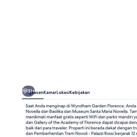
31+
Ringkasan
Kamar
Lokasi
Kebijakan
Saat Anda menginap di Wyndham Garden Florence, Anda ak
Novella dan Basilika dan Museum Santa Maria Novella. Ta
menikmati manfaat gratis seperti WiFi dan parkir mandiri 
dan Gallery of the Academy of Florence dapat dicapai de
baik dari para traveler. Properti ini berada dekat dengan
dan Pemberhentian Trem Novoli - Palazzi Rossi berjarak 12 