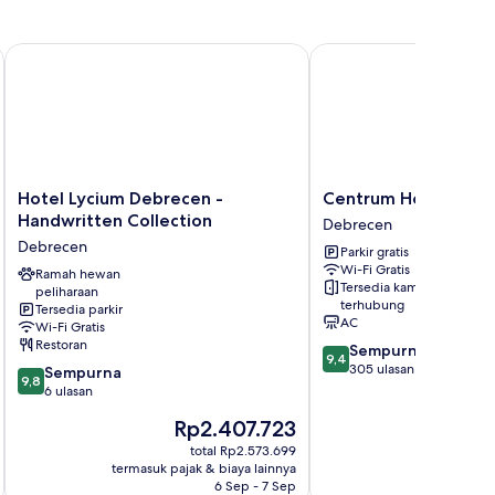
emandangan
anau
Hotel Lycium Debrecen - Handwritten Collection
Centrum Hotel
Hotel
Centrum
Hotel Lycium Debrecen -
Centrum Hotel
Lycium
Hotel
Handwritten Collection
Debrecen
Debrecen
Debrecen
Debrecen
Parkir gratis
-
Wi-Fi Gratis
Handwritten
Ramah hewan
Tersedia kamar
peliharaan
Collection
terhubung
Tersedia parkir
Debrecen
AC
Wi-Fi Gratis
Restoran
9.4
Sempurna
9,4
dari
305 ulasan
9.8
Sempurna
9,8
10,
dari
6 ulasan
Sempurna,
10,
Harga
H
Rp2.407.723
R
305
Sempurna,
sekarang
se
ulasan
6
total Rp2.573.699
Rp2.407.723
Rp
termasuk pajak & biaya lainnya
termasuk paj
ulasan
6 Sep - 7 Sep