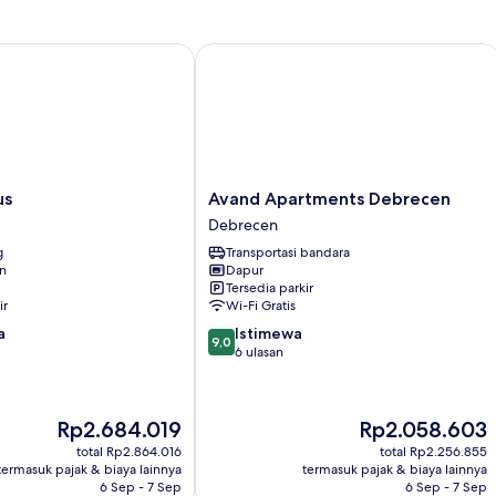
Superior,
p
pemandangan
d
danau
Avand Apartments Debrecen
Avand
us
Avand Apartments Debrecen
Apartments
Debrecen
Debrecen
g
Transportasi bandara
Debrecen
an
Dapur
Tersedia parkir
ir
Wi-Fi Gratis
9.0
a
Istimewa
9,0
dari
6 ulasan
10,
Istimewa,
6
Harga
Harga
Rp2.684.019
Rp2.058.603
ulasan
sekarang
sekarang
total Rp2.864.016
total Rp2.256.855
Rp2.684.019
Rp2.058.603
termasuk pajak & biaya lainnya
termasuk pajak & biaya lainnya
6 Sep - 7 Sep
6 Sep - 7 Sep