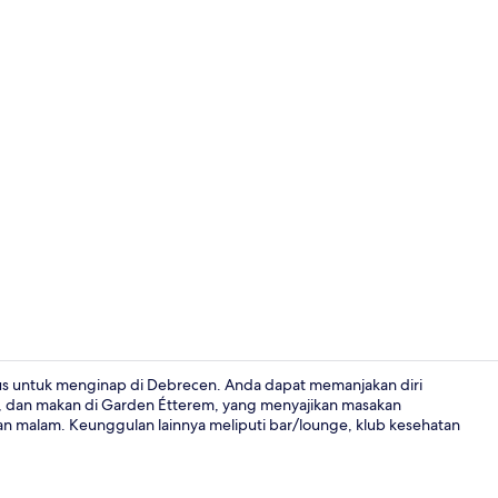
Eksterior
us untuk menginap di Debrecen. Anda dapat memanjakan diri
pi, dan makan di Garden Étterem, yang menyajikan masakan
an malam. Keunggulan lainnya meliputi bar/lounge, klub kesehatan
Bathtub spa