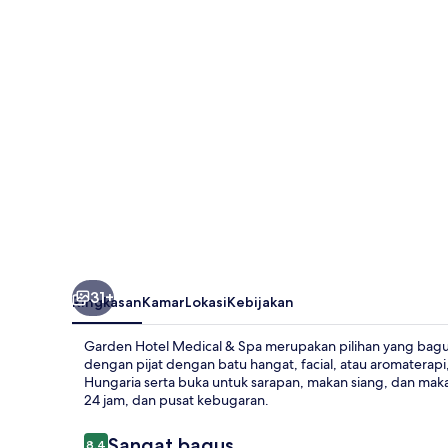
&
Spa
31+
Ringkasan
Kamar
Lokasi
Kebijakan
Garden Hotel Medical & Spa merupakan pilihan yang bag
dengan pijat dengan batu hangat, facial, atau aromatera
Hungaria serta buka untuk sarapan, makan siang, dan mak
24 jam, dan pusat kebugaran.
Ulasan
Sangat bagus
8,4