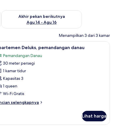
n ini Agu 7 - Agu 9
Periksa ketersediaan untuk akhir pekan berikutnya Agu 14 - A
Akhir pekan berikutnya
Agu 14 - Agu 16
Menampilkan 3 dari 3 kamar
nau | Brankas, meja kerja, tirai kedap cahaya, dan setrika/meja setrika
ihat
Apartemen Deluks, pemandangan danau | Branka
7
partemen Deluks, pemandangan danau
emua
Pemandangan Danau
oto
30 meter persegi
ntuk
partemen
1 kamar tidur
eluks,
Kapasitas 3
emandangan
1 queen
anau
Wi-Fi Gratis
ncian
ncian selengkapnya
bih
njut
Lihat harga
tuk
partemen
luks,