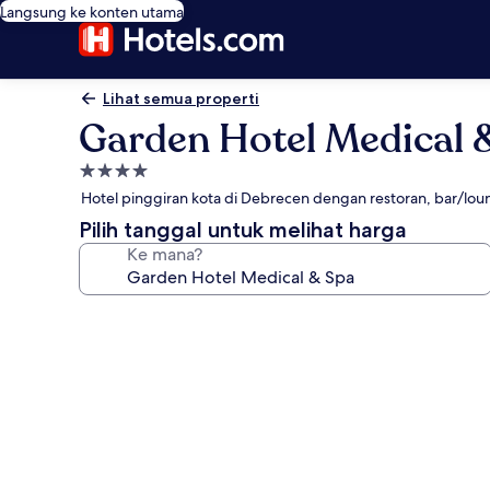
Langsung ke konten utama
Lihat semua properti
Garden Hotel Medical 
Properti
bintang
Hotel pinggiran kota di Debrecen dengan restoran, bar/lo
4.0
Pilih tanggal untuk melihat harga
Ke mana?
Galeri
foto
untuk
Garden
Hotel
Medical