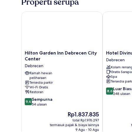
Properti serupa
Hilton Garden Inn Debrecen City Center
Hotel Divinus
Hilton
Hotel
Hilton Garden Inn Debrecen City
Hotel Divin
Garden
Divinus
Center
Debrecen
Inn
Debrecen
Debrecen
Kolam renan
Debrecen
Gratis Sarap
City
Ramah hewan
Spa
peliharaan
Center
Tersedia park
Tersedia parkir
Debrecen
Wi-Fi Gratis
8.6
Luar Bias
8,6
Restoran
dari
248 ulasan
9.4
10,
Sempurna
9,4
dari
Luar
54 ulasan
10,
Biasa,
Harga
Rp1.837.835
Sempurna,
248
sekarang
54
ulasan
total Rp1.976.297
Rp1.837.835
termasuk pajak & biaya lainnya
ulasan
9 Agu - 10 Agu