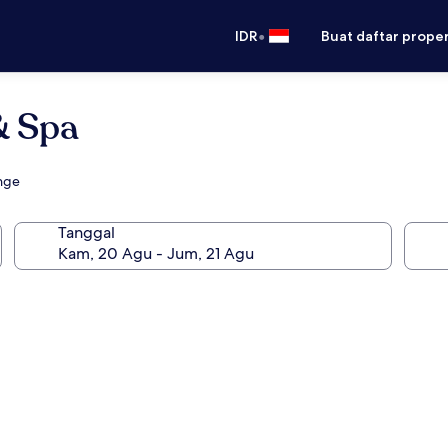
•
IDR
Buat daftar prope
& Spa
unge
Tanggal