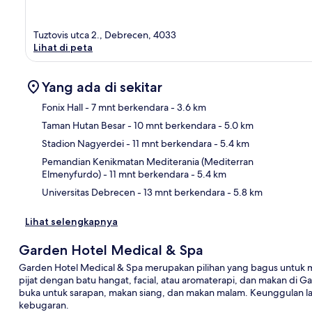
Tuztovis utca 2., Debrecen, 4033
Lihat di peta
Yang ada di sekitar
Fonix Hall
- 7 mnt berkendara
- 3.6 km
Taman Hutan Besar
- 10 mnt berkendara
- 5.0 km
Pet
Stadion Nagyerdei
- 11 mnt berkendara
- 5.4 km
Pemandian Kenikmatan Mediterania (Mediterran
Elmenyfurdo)
- 11 mnt berkendara
- 5.4 km
Universitas Debrecen
- 13 mnt berkendara
- 5.8 km
Lihat selengkapnya
Garden Hotel Medical & Spa
Garden Hotel Medical & Spa merupakan pilihan yang bagus untuk
pijat dengan batu hangat, facial, atau aromaterapi, dan makan di 
buka untuk sarapan, makan siang, dan makan malam. Keunggulan lai
kebugaran.