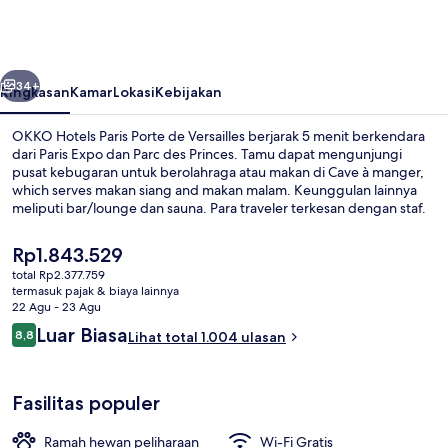
Paris
Porte
de
belumnya
Berikutnya
Versailles
34+
Ringkasan
Kamar
Lokasi
Kebijakan
OKKO Hotels Paris Porte de Versailles berjarak 5 menit berkendara
dari Paris Expo dan Parc des Princes. Tamu dapat mengunjungi
pusat kebugaran untuk berolahraga atau makan di Cave à manger,
which serves makan siang and makan malam. Keunggulan lainnya
meliputi bar/lounge dan sauna. Para traveler terkesan dengan staf.
Properti ini dapat ditempuh dengan berjalan kaki dari transportasi
umum: Suzanne Lenglen Halte Tram hanya beberapa langkah dan
Harga
Rp1.843.529
Halte Tram Porte d'Issy berjarak 4 menit.
saat
total Rp2.377.759
ini
termasuk pajak & biaya lainnya
Prasmanan
Rp1.843.529
22 Agu - 23 Agu
Ulasan
Luar Biasa
8,8
Lihat total 1.004 ulasan
8,8 dari 10
Fasilitas populer
Ramah hewan peliharaan
Wi-Fi Gratis