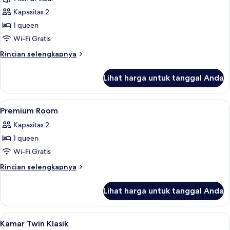
untuk
Kamar
Kapasitas 2
Premium
1 queen
Wi-Fi Gratis
Rincian
Rincian selengkapnya
lebih
lanjut
Lihat harga untuk tanggal Anda
untuk
Kamar
Premium
Lihat
Seprai premium, selimut bulu angsa, b
5
Premium Room
semua
Kapasitas 2
foto
1 queen
untuk
Premium
Wi-Fi Gratis
Room
Rincian
Rincian selengkapnya
lebih
lanjut
Lihat harga untuk tanggal Anda
untuk
Premium
Room
Lihat
Seprai premium, selimut bulu angsa, b
4
Kamar Twin Klasik
semua