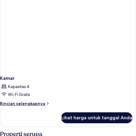
Kamar
Kapasitas 4
Wi-Fi Gratis
Rincian
Rincian selengkapnya
lebih
lanjut
Lihat harga untuk tanggal Anda
untuk
Kamar
Properti serupa