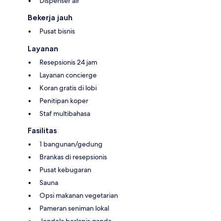
Dispenser air
Bekerja jauh
Pusat bisnis
Layanan
Resepsionis 24 jam
Layanan concierge
Koran gratis di lobi
Penitipan koper
Staf multibahasa
Fasilitas
1 bangunan/gedung
Brankas di resepsionis
Pusat kebugaran
Sauna
Opsi makanan vegetarian
Pameran seniman lokal
Jendela berlapis ganda