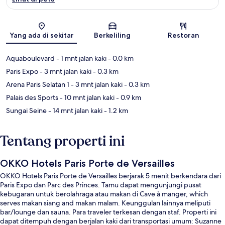
Peta
Yang ada di sekitar
Berkeliling
Restoran
Aquaboulevard
- 1 mnt jalan kaki
- 0.0 km
Paris Expo
- 3 mnt jalan kaki
- 0.3 km
Arena Paris Selatan 1
- 3 mnt jalan kaki
- 0.3 km
Palais des Sports
- 10 mnt jalan kaki
- 0.9 km
Sungai Seine
- 14 mnt jalan kaki
- 1.2 km
Tentang properti ini
OKKO Hotels Paris Porte de Versailles
OKKO Hotels Paris Porte de Versailles berjarak 5 menit berkendara dari
Paris Expo dan Parc des Princes. Tamu dapat mengunjungi pusat
kebugaran untuk berolahraga atau makan di Cave à manger, which
serves makan siang and makan malam. Keunggulan lainnya meliputi
bar/lounge dan sauna. Para traveler terkesan dengan staf. Properti ini
dapat ditempuh dengan berjalan kaki dari transportasi umum: Suzanne