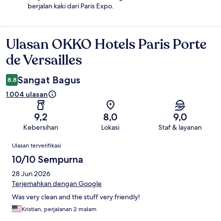
berjalan kaki dari Paris Expo.
Ulasan OKKO Hotels Paris Porte
Ulasan
de Versailles
Sangat Bagus
8,8
1.004 ulasan
9,2
8,0
9,0
Kebersihan
Lokasi
Staf & layanan
Ulasan
Ulasan terverifikasi
10/10 Sempurna
28 Jun 2026
Terjemahkan dengan Google
Was very clean and the stuff very friendly!
Kristian, perjalanan 2 malam