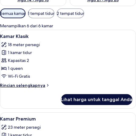
Filter
Semua kamar
1 tempat tidur
2 tempat tidur
tersedia
untuk
Menampilkan 6 dari 6 kamar
kamar
Lihat
Seprai premium, selimut bulu angsa, b
9
Kamar Klasik
semua
18 meter persegi
foto
1 kamar tidur
untuk
Kamar
Kapasitas 2
Klasik
1 queen
Wi-Fi Gratis
Rincian
Rincian selengkapnya
lebih
lanjut
Lihat harga untuk tanggal Anda
untuk
Kamar
Klasik
Lihat
Seprai premium, selimut bulu angsa, b
6
Kamar Premium
semua
23 meter persegi
foto
1 kamar tidur