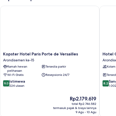
Kopster Hotel Paris Porte de Versailles
Hotel Oce
Kopster
Hotel
Kopster Hotel Paris Porte de Versailles
Hotel 
Hotel
Oceania
Arondisemen ke-15
Arondis
Paris
Paris
Ramah hewan
Tersedia parkir
Kolam
Porte
Porte
peliharaan
de
de
Wi-Fi Gratis
Resepsionis 24/7
Tersed
Versailles
Versaille
9.0
8.2
Arondisemen
Istimewa
Arondi
San
9,0
8,2
dari
dari
ke-
224 ulasan
ke-
1.002
10,
10,
15
15
Istimewa,
Sangat
Harga
Rp2.179.619
224
Baik,
sekarang
total Rp2.746.582
ulasan
1.002
Rp2.179.619
termasuk pajak & biaya lainnya
ulasan
9 Agu - 10 Agu