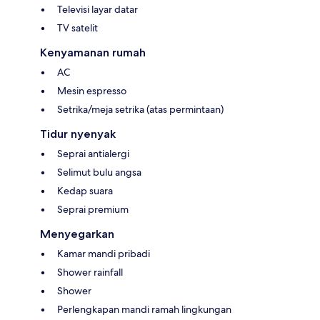
Televisi layar datar
TV satelit
Kenyamanan rumah
AC
Mesin espresso
Setrika/meja setrika (atas permintaan)
Tidur nyenyak
Seprai antialergi
Selimut bulu angsa
Kedap suara
Seprai premium
Menyegarkan
Kamar mandi pribadi
Shower rainfall
Shower
Perlengkapan mandi ramah lingkungan