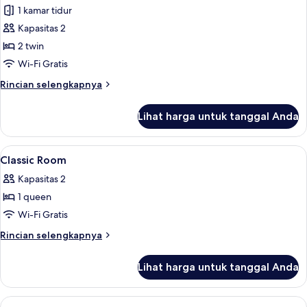
1 kamar tidur
foto
Kapasitas 2
untuk
Kamar
2 twin
Twin
Wi-Fi Gratis
Klasik
Rincian
Rincian selengkapnya
lebih
lanjut
Lihat harga untuk tanggal Anda
untuk
Kamar
Twin
Lihat
Seprai premium, selimut bulu angsa, b
6
Klasik
Classic Room
semua
Kapasitas 2
foto
1 queen
untuk
Classic
Wi-Fi Gratis
Room
Rincian
Rincian selengkapnya
lebih
lanjut
Lihat harga untuk tanggal Anda
untuk
Classic
Room