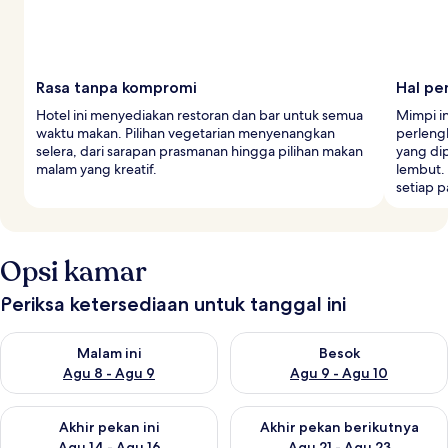
Rasa tanpa kompromi
Hal pe
Hotel ini menyediakan restoran dan bar untuk semua
Mimpi i
waktu makan. Pilihan vegetarian menyenangkan
perleng
selera, dari sarapan prasmanan hingga pilihan makan
yang di
malam yang kreatif.
lembut.
setiap p
Opsi kamar
Periksa ketersediaan untuk tanggal ini
Periksa ketersediaan untuk malam ini Agu 8 - Agu 9
Periksa ketersediaan untuk be
Malam ini
Besok
Agu 8 - Agu 9
Agu 9 - Agu 10
Periksa ketersediaan untuk akhir pekan ini Agu 14 - Agu 16
Periksa ketersediaan untuk ak
Akhir pekan ini
Akhir pekan berikutnya
Agu 14 - Agu 16
Agu 21 - Agu 23