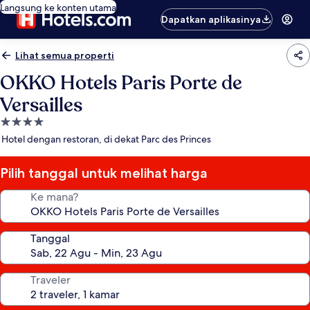
Langsung ke konten utama
Dapatkan aplikasinya
Lihat semua properti
OKKO Hotels Paris Porte de
Versailles
Properti
bintang
Hotel dengan restoran, di dekat Parc des Princes
4.0
Pilih tanggal untuk melihat harga
Ke mana?
Tanggal
Traveler