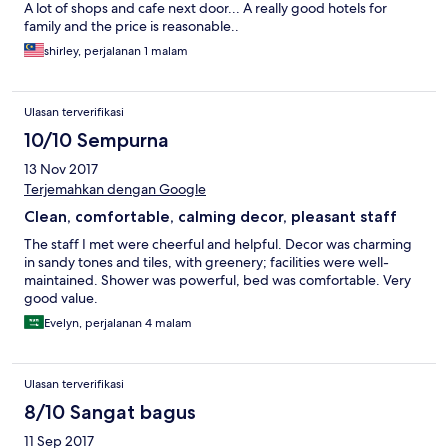
A lot of shops and cafe next door... A really good hotels for
family and the price is reasonable..
shirley, perjalanan 1 malam
Ulasan terverifikasi
10/10 Sempurna
13 Nov 2017
Terjemahkan dengan Google
Clean, comfortable, calming decor, pleasant staff
The staff I met were cheerful and helpful. Decor was charming
in sandy tones and tiles, with greenery; facilities were well-
maintained. Shower was powerful, bed was comfortable. Very
good value.
Evelyn, perjalanan 4 malam
Ulasan terverifikasi
8/10 Sangat bagus
11 Sep 2017