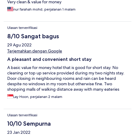
Very clean & value for money
nur farahah mohd, perjalanan 1 malam
Ulasan terverifikasi
8/10 Sangat bagus
29 Agu 2022
Terjemahkan dengan Google
A pleasant and convenient short stay
A basic value for money hotel that is good for short stay. No
cleaning or top up service provided during my two nights stay.
Door closing in neighbouring rooms and rain can be heard
despite no windows in my room but otherwise fine. Two
shopping malls of walking distance away with many eateries
around. The Indian lady (sorry didn’t get her name) at the
Lay Hoon, perjalanan 2 malam
reception was very friendly and helpful.
Ulasan terverifikasi
10/10 Sempurna
23 Jan 2022