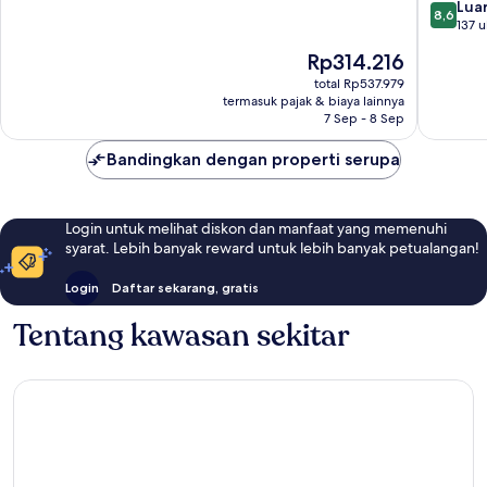
8.6
Luar
8,6
dari
137 u
10,
Harga
Rp314.216
Luar
sekarang
Biasa,
total Rp537.979
Rp314.216
termasuk pajak & biaya lainnya
137
7 Sep - 8 Sep
ulasan
Bandingkan dengan properti serupa
Login untuk melihat diskon dan manfaat yang memenuhi
syarat. Lebih banyak reward untuk lebih banyak petualangan!
Login
Daftar sekarang, gratis
Tentang kawasan sekitar