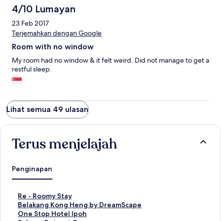
4/10 Lumayan
23 Feb 2017
Terjemahkan dengan Google
Room with no window
My room had no window & it felt weird. Did not manage to get a
restful sleep.
Lihat semua 49 ulasan
Terus menjelajah
Penginapan
T
Re - Roomy Stay
a
T
Belakang Kong Heng by DreamScape
u
a
T
One Stop Hotel Ipoh