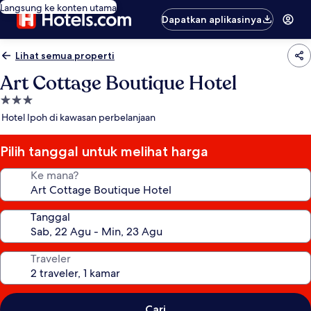
Langsung ke konten utama
Dapatkan aplikasinya
Lihat semua properti
Art Cottage Boutique Hotel
Properti
bintang
Hotel Ipoh di kawasan perbelanjaan
3.0
Pilih tanggal untuk melihat harga
Ke mana?
Tanggal
Traveler
Cari