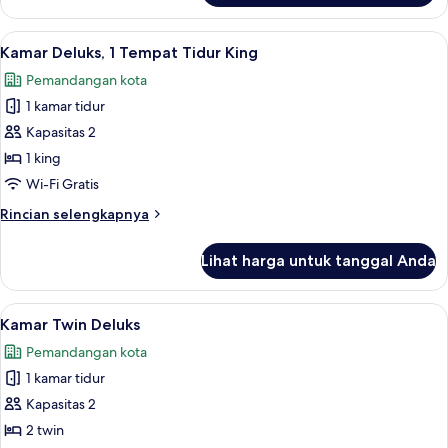
Kamar
Eksekutif
Lihat
Kamar Deluks, 1 Tempat Tidur King | Tir
2
Kamar Deluks, 1 Tempat Tidur King
semua
Pemandangan kota
foto
1 kamar tidur
untuk
Kamar
Kapasitas 2
Deluks,
1 king
1
Wi-Fi Gratis
Tempat
Rincian
Rincian selengkapnya
Tidur
lebih
King
lanjut
Lihat harga untuk tanggal Anda
untuk
Kamar
Deluks,
Lihat
Kamar Twin Deluks | Tirai kedap cahaya,
5
1
Kamar Twin Deluks
semua
Tempat
Pemandangan kota
Tidur
foto
King
1 kamar tidur
untuk
Kamar
Kapasitas 2
Twin
2 twin