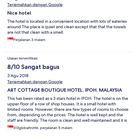
Terjemahkan dengan Google
Nice hotel
The hotel is located in a convenient location with lots of eateries
around.The place is quiet and clean except that that the towels
are not that clean with a smell.
Perjalanan 3 malam
Ulasan terverifikasi
8/10 Sangat bagus
3 Agu 2018
Terjemahkan dengan Google
ART COTTAGE BOUTIQUE HOTEL, IPOH, MALAYSIA
This has been rated as a 3 stars hotel in IPOH. The hotel is on the
upper floor of a row of shop houses. It is a small hotel with
limited rooms. However, there are few types of rooms to choose
from, depending on the prices. The hotel is well kept and the
staff are friendly. The room is clean and well maintained and it is
fairly new so most of the furnishings are good. The bed is
313globaltrotte, perjalanan 5 malam
comfortable; and the both room well supplied and clean.