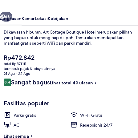
Hotel
belumnya
Berikutnya
68+
Ringkasan
Kamar
Lokasi
Kebijakan
Di kawasan hiburan, Art Cottage Boutique Hotel merupakan pilihan
yang bagus untuk menginap di Ipoh. Tamu akan mendapatkan
manfaat gratis seperti WiFi dan parkir mandiri.
Harga
Rp472.842
saat
total Rp571.111
ini
termasuk pajak & biaya lainnya
Rp472.842
21 Agu - 22 Agu
Ulasan
Sangat bagus
8,4
Lihat total 49 ulasan
Detail interior
8,4 dari 10
Fasilitas populer
Parkir gratis
Wi-Fi Gratis
AC
Resepsionis 24/7
Lihat semua