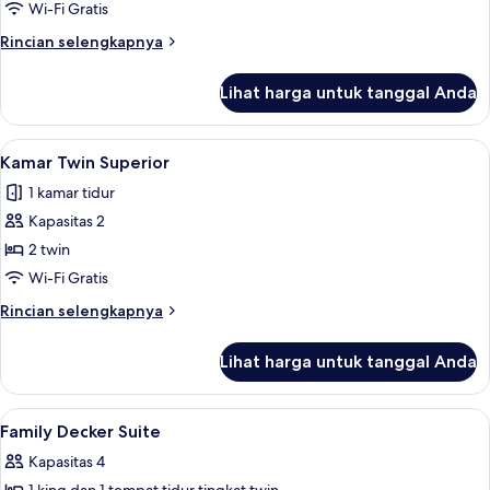
Deluks
Wi-Fi Gratis
Rincian
Rincian selengkapnya
lebih
lanjut
Lihat harga untuk tanggal Anda
untuk
Kamar
Twin
Lihat
Kamar Twin Superior | Tirai kedap cahay
2
Deluks
Kamar Twin Superior
semua
1 kamar tidur
foto
Kapasitas 2
untuk
Kamar
2 twin
Twin
Wi-Fi Gratis
Superior
Rincian
Rincian selengkapnya
lebih
lanjut
Lihat harga untuk tanggal Anda
untuk
Kamar
Twin
Lihat
Tirai kedap cahaya, setrika/meja setrika
1
Superior
Family Decker Suite
semua
Kapasitas 4
foto