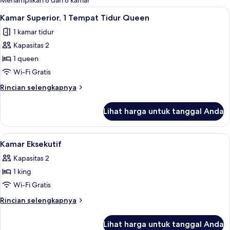
Menampilkan 8 dari 8 kamar
kamar
Lihat
Kamar Superior, 1 Tempat Tidur Queen | 
4
Kamar Superior, 1 Tempat Tidur Queen
semua
1 kamar tidur
foto
Kapasitas 2
untuk
Kamar
1 queen
Superior,
Wi-Fi Gratis
1
Rincian
Rincian selengkapnya
Tempat
lebih
Tidur
lanjut
Lihat harga untuk tanggal Anda
untuk
Queen
Kamar
Superior,
Lihat
Kamar Eksekutif | Tirai kedap cahaya, s
5
1
Kamar Eksekutif
semua
Tempat
Kapasitas 2
Tidur
foto
Queen
1 king
untuk
Kamar
Wi-Fi Gratis
Eksekutif
Rincian
Rincian selengkapnya
lebih
lanjut
Lihat harga untuk tanggal Anda
untuk