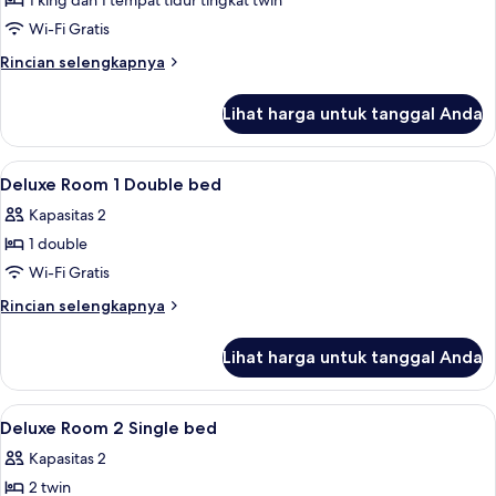
1 king dan 1 tempat tidur tingkat twin
untuk
Family
Wi-Fi Gratis
Decker
Rincian
Rincian selengkapnya
Suite
lebih
lanjut
Lihat harga untuk tanggal Anda
untuk
Family
Decker
Lihat
Tirai kedap cahaya, setrika/meja setrika
8
Suite
Deluxe Room 1 Double bed
semua
Kapasitas 2
foto
1 double
untuk
Deluxe
Wi-Fi Gratis
Room
Rincian
Rincian selengkapnya
1
lebih
lanjut
Double
Lihat harga untuk tanggal Anda
untuk
bed
Deluxe
Room
Lihat
Tirai kedap cahaya, setrika/meja setrika
6
1
Deluxe Room 2 Single bed
semua
Double
Kapasitas 2
bed
foto
2 twin
untuk