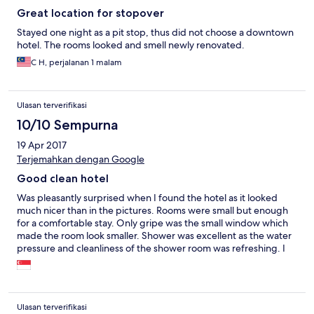
Great location for stopover
Stayed one night as a pit stop, thus did not choose a downtown
hotel. The rooms looked and smell newly renovated.
C H, perjalanan 1 malam
Ulasan terverifikasi
10/10 Sempurna
19 Apr 2017
Terjemahkan dengan Google
Good clean hotel
Was pleasantly surprised when I found the hotel as it looked
much nicer than in the pictures. Rooms were small but enough
for a comfortable stay. Only gripe was the small window which
made the room look smaller. Shower was excellent as the water
pressure and cleanliness of the shower room was refreshing. I
would rate this hotel as one of the best budget stays I've had in
Malaysia.
Ulasan terverifikasi