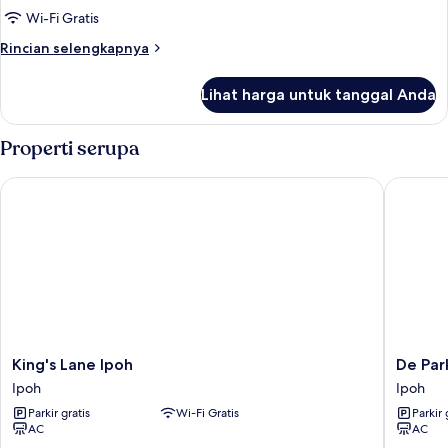
Deluxe
Wi-Fi Gratis
Room
Rincian
Rincian selengkapnya
2
lebih
lanjut
Single
Lihat harga untuk tanggal Anda
untuk
bed
Deluxe
Room
Properti serupa
2
Single
King's Lane Ipoh
De ParkV
bed
King's
De
King's Lane Ipoh
De Par
Lane
ParkVie
Ipoh
Ipoh
Ipoh
Hotel
Parkir gratis
Wi-Fi Gratis
Parkir 
Ipoh
Ipoh
AC
AC