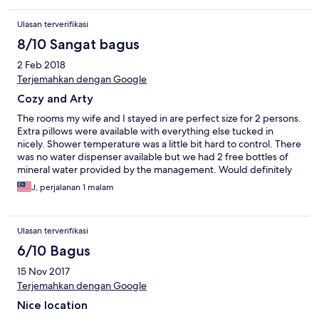
However, for some rooms there is NO FRIDGE. This issue should
be reviewed, as Ipoh is generally quite HOT and a fridge will
Ulasan terverifikasi
help the guest to have a better stay!!! The location is out of town
and public transport is POOR. GRAB is a GOOD way to move
8/10 Sangat bagus
around, as the taxis are few and DEMAND SKY HIGH FARES !!!
2 Feb 2018
there ARE MANY EATRIES AROUND, apart from two Supermart.
The hotel has NO dinning facility !!! Good stay if one has OWN
Terjemahkan dengan Google
TRANSPORT !!!
Cozy and Arty
The rooms my wife and I stayed in are perfect size for 2 persons.
Extra pillows were available with everything else tucked in
nicely. Shower temperature was a little bit hard to control. There
was no water dispenser available but we had 2 free bottles of
mineral water provided by the management. Would definitely
come back again!
J, perjalanan 1 malam
Ulasan terverifikasi
6/10 Bagus
15 Nov 2017
Terjemahkan dengan Google
Nice location