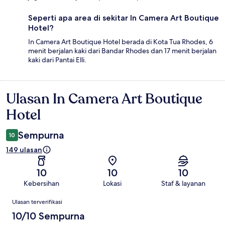
Seperti apa area di sekitar In Camera Art Boutique
Hotel?
In Camera Art Boutique Hotel berada di Kota Tua Rhodes, 6
menit berjalan kaki dari Bandar Rhodes dan 17 menit berjalan
kaki dari Pantai Elli.
Ulasan In Camera Art Boutique
Ulasan
Hotel
Sempurna
10
149 ulasan
10
10
10
Kebersihan
Lokasi
Staf & layanan
Ulasan
Ulasan terverifikasi
10/10 Sempurna