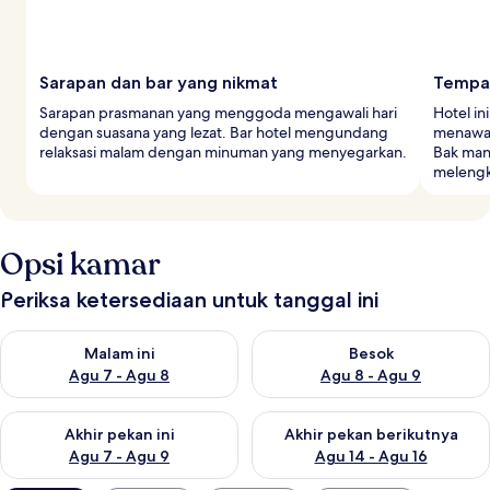
Sarapan dan bar yang nikmat
Tempat
Sarapan prasmanan yang menggoda mengawali hari
Hotel i
dengan suasana yang lezat. Bar hotel mengundang
menawark
relaksasi malam dengan minuman yang menyegarkan.
Bak man
melengk
Opsi kamar
Periksa ketersediaan untuk tanggal ini
Periksa ketersediaan untuk malam ini Agu 7 - Agu 8
Periksa ketersediaan untuk be
Malam ini
Besok
Agu 7 - Agu 8
Agu 8 - Agu 9
Periksa ketersediaan untuk akhir pekan ini Agu 7 - Agu 9
Periksa ketersediaan untuk ak
Akhir pekan ini
Akhir pekan berikutnya
Agu 7 - Agu 9
Agu 14 - Agu 16