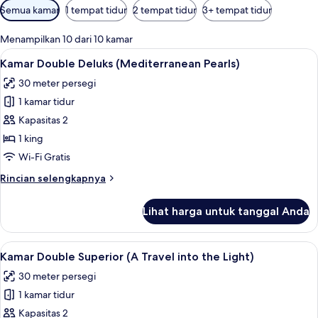
Filter
Semua kamar
1 tempat tidur
2 tempat tidur
3+ tempat tidur
tersedia
untuk
Menampilkan 10 dari 10 kamar
kamar
Lihat
Kamar Double Deluks (Mediterranean Pe
10
Kamar Double Deluks (Mediterranean Pearls)
semua
30 meter persegi
foto
1 kamar tidur
untuk
Kamar
Kapasitas 2
Double
1 king
Deluks
Wi-Fi Gratis
(Mediterranean
Rincian
Rincian selengkapnya
Pearls)
lebih
lanjut
Lihat harga untuk tanggal Anda
untuk
Kamar
Double
Lihat
Kamar Double Superior (A Travel into 
8
Deluks
Kamar Double Superior (A Travel into the Light)
semua
(Mediterranean
30 meter persegi
Pearls)
foto
1 kamar tidur
untuk
Kamar
Kapasitas 2