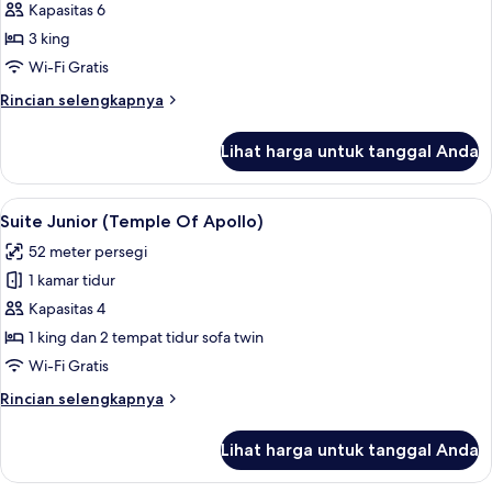
hot
Kapasitas 6
tub
3 king
(Places
Wi-Fi Gratis
in
Rincian
Rincian selengkapnya
Suspension)
lebih
lanjut
Lihat harga untuk tanggal Anda
untuk
Vila,
hot
Lihat
Suite Junior (Temple Of Apollo) | Sep
9
tub
Suite Junior (Temple Of Apollo)
semua
(Places
52 meter persegi
in
foto
Suspension)
1 kamar tidur
untuk
Suite
Kapasitas 4
Junior
1 king dan 2 tempat tidur sofa twin
(Temple
Wi-Fi Gratis
Of
Rincian
Rincian selengkapnya
Apollo)
lebih
lanjut
Lihat harga untuk tanggal Anda
untuk
Suite