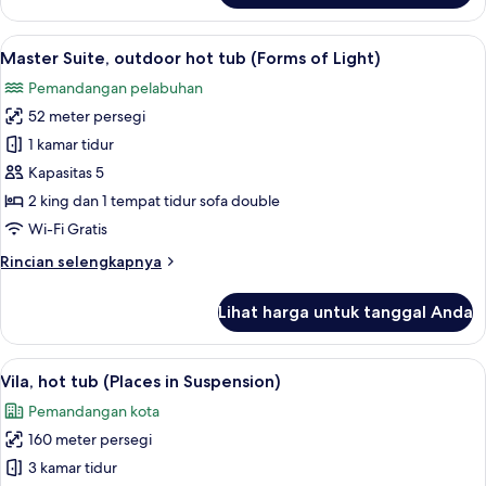
Helios)
Suite
Deluks,
Lihat
Master Suite, outdoor hot tub (Forms o
20
balkon
Master Suite, outdoor hot tub (Forms of Light)
semua
(Nymph
Pemandangan pelabuhan
of
foto
Helios)
52 meter persegi
untuk
Master
1 kamar tidur
Suite,
Kapasitas 5
outdoor
2 king dan 1 tempat tidur sofa double
hot
Wi-Fi Gratis
tub
Rincian
Rincian selengkapnya
(Forms
lebih
of
lanjut
Lihat harga untuk tanggal Anda
Light)
untuk
Master
Suite,
Lihat
Vila, hot tub (Places in Suspension) | 
21
outdoor
Vila, hot tub (Places in Suspension)
semua
hot
Pemandangan kota
tub
foto
(Forms
160 meter persegi
untuk
of
Vila,
3 kamar tidur
Light)