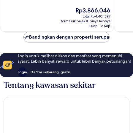
Tua
10,
10,
Rhodes
Sempurna,
Sempur
Harga
Rp3.866.046
367
141
sekarang
total Rp4.401.397
ulasan
ulasan
Rp3.866.046
termasuk pajak & biaya lainnya
1 Sep - 2 Sep
Bandingkan dengan properti serupa
Login untuk melihat diskon dan manfaat yang memenuhi
syarat. Lebih banyak reward untuk lebih banyak petualangan!
Login
Daftar sekarang, gratis
Tentang kawasan sekitar