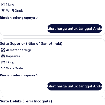
Double
1 king
Superior
Wi-Fi Gratis
(A
Rincian
Rincian selengkapnya
Travel
lebih
into
lanjut
Lihat harga untuk tanggal Anda
untuk
the
Kamar
Light)
Double
Lihat
Suite Superior (Nike of Samothraki) |
13
Superior
Suite Superior (Nike of Samothraki)
semua
(A
41 meter persegi
Travel
foto
into
Kapasitas 3
untuk
the
Suite
1 king
Light)
Superior
Wi-Fi Gratis
(Nike
Rincian
Rincian selengkapnya
of
lebih
Samothraki)
lanjut
Lihat harga untuk tanggal Anda
untuk
Suite
Superior
Lihat
Suite Deluks (Terra Incognita) | Sepra
15
(Nike
Suite Deluks (Terra Incognita)
semua
of