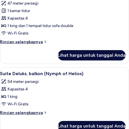
47 meter persegi
Samothraki)
foto
1 kamar tidur
untuk
Suite
Kapasitas 4
Deluks
1 king dan 1 tempat tidur sofa double
(Terra
Wi-Fi Gratis
Incognita)
Rincian
Rincian selengkapnya
lebih
lanjut
Lihat harga untuk tanggal Anda
untuk
Suite
Deluks
Lihat
Suite Deluks, balkon (Nymph of Helios
15
(Terra
Suite Deluks, balkon (Nymph of Helios)
semua
Incognita)
54 meter persegi
foto
Kapasitas 4
untuk
Suite
1 king
Deluks,
Wi-Fi Gratis
balkon
Rincian
Rincian selengkapnya
(Nymph
lebih
of
lanjut
Lihat harga untuk tanggal Anda
untuk