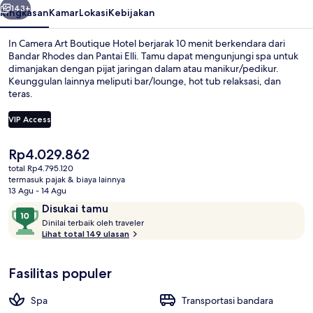
143+
Ringkasan
Kamar
Lokasi
Kebijakan
In Camera Art Boutique Hotel berjarak 10 menit berkendara dari
Bandar Rhodes dan Pantai Elli. Tamu dapat mengunjungi spa untuk
dimanjakan dengan pijat jaringan dalam atau manikur/pedikur.
Keunggulan lainnya meliputi bar/lounge, hot tub relaksasi, dan
teras.
VIP Access
Harga
Rp4.029.862
Bagian depan properti - sore/malam
saat
total Rp4.795.120
ini
termasuk pajak & biaya lainnya
Rp4.029.862
13 Agu - 14 Agu
Ulasan
10
Disukai tamu
D
dari
Dinilai terbaik oleh traveler
i
Lihat total 149 ulasan
10,
n
Disukai
i
tamu
Fasilitas populer
l
a
i
Spa
Transportasi bandara