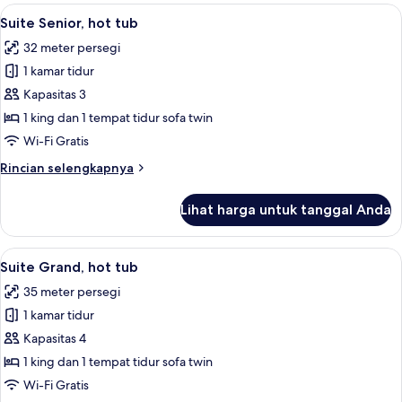
Junior
Lihat
Suite Senior, hot tub | Pemandangan 
9
(Temple
Suite Senior, hot tub
semua
Of
32 meter persegi
Apollo)
foto
1 kamar tidur
untuk
Suite
Kapasitas 3
Senior,
1 king dan 1 tempat tidur sofa twin
hot
Wi-Fi Gratis
tub
Rincian
Rincian selengkapnya
lebih
lanjut
Lihat harga untuk tanggal Anda
untuk
Suite
Senior,
Lihat
Suite Grand, hot tub | Pemandangan 
7
hot
Suite Grand, hot tub
semua
tub
35 meter persegi
foto
1 kamar tidur
untuk
Suite
Kapasitas 4
Grand,
1 king dan 1 tempat tidur sofa twin
hot
Wi-Fi Gratis
tub