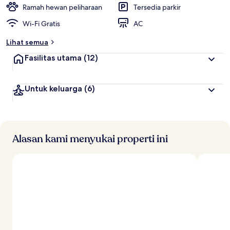
t
Ramah hewan peliharaan
Tersedia parkir
e
Wi-Fi Gratis
AC
r
b
Lihat semua
a
i
Fasilitas utama
(12)
k
o
Untuk keluarga
(6)
l
e
h
t
r
Alasan kami menyukai properti ini
a
v
e
l
e
r