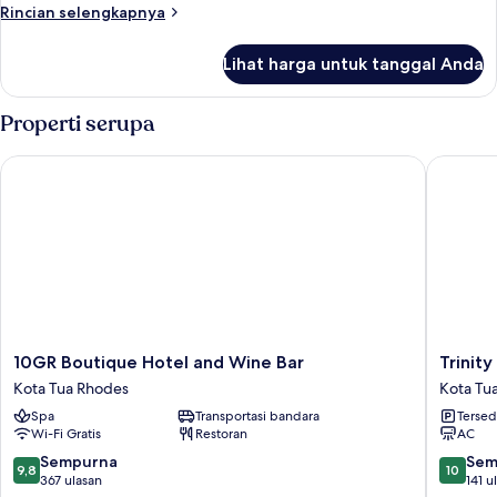
Rincian
Rincian selengkapnya
lebih
lanjut
Lihat harga untuk tanggal Anda
untuk
Suite
Grand,
Properti serupa
hot
tub
10GR Boutique Hotel and Wine Bar
Trinity 
10GR
Trinity
10GR Boutique Hotel and Wine Bar
Trinit
Boutique
Boutiqu
Kota Tua Rhodes
Kota Tu
Hotel
Hotel
Spa
Transportasi bandara
Tersed
and
Kota
Wi-Fi Gratis
Restoran
AC
Wine
Tua
Bar
Rhodes
9.8
10.0
Sempurna
Sem
9,8
10
Kota
dari
dari
367 ulasan
141 u