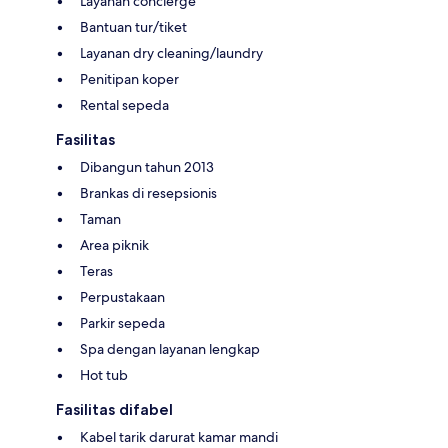
Layanan concierge
Bantuan tur/tiket
Layanan dry cleaning/laundry
Penitipan koper
Rental sepeda
Fasilitas
Dibangun tahun 2013
Brankas di resepsionis
Taman
Area piknik
Teras
Perpustakaan
Parkir sepeda
Spa dengan layanan lengkap
Hot tub
Fasilitas difabel
Kabel tarik darurat kamar mandi