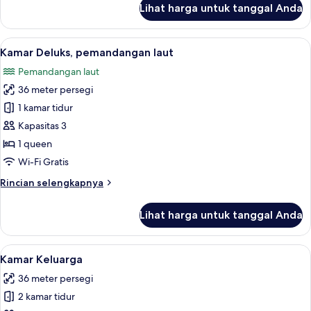
Lihat harga untuk tanggal Anda
untuk
Kamar
Deluks
Lihat
Minibar, tirai kedap cahaya, Wi-Fi grat
10
Kamar Deluks, pemandangan laut
semua
Pemandangan laut
foto
36 meter persegi
untuk
Kamar
1 kamar tidur
Deluks,
Kapasitas 3
pemandangan
1 queen
laut
Wi-Fi Gratis
Rincian
Rincian selengkapnya
lebih
lanjut
Lihat harga untuk tanggal Anda
untuk
Kamar
Deluks,
Lihat
Minibar, tirai kedap cahaya, Wi-Fi grat
6
pemandangan
Kamar Keluarga
semua
laut
36 meter persegi
foto
2 kamar tidur
untuk