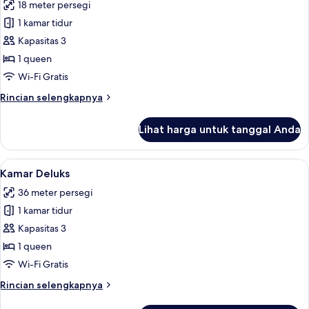
18 meter persegi
untuk
Kamar
1 kamar tidur
Standar,
Kapasitas 3
pemandangan
1 queen
laut
Wi-Fi Gratis
Rincian
Rincian selengkapnya
lebih
lanjut
Lihat harga untuk tanggal Anda
untuk
Kamar
Standar,
Lihat
Minibar, tirai kedap cahaya, Wi-Fi grat
5
pemandangan
Kamar Deluks
semua
laut
36 meter persegi
foto
1 kamar tidur
untuk
Kamar
Kapasitas 3
Deluks
1 queen
Wi-Fi Gratis
Rincian
Rincian selengkapnya
lebih
lanjut