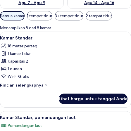
Agu 7 - Agu 9
Agu 14 - Agu 16
Filter
Semua kamar
1 tempat tidur
3+ tempat tidur
2 tempat tidur
tersedia
untuk
Menampilkan 8 dari 8 kamar
kamar
Lihat
Minibar, tirai kedap cahaya, Wi-Fi grat
8
Kamar Standar
semua
18 meter persegi
foto
1 kamar tidur
untuk
Kamar
Kapasitas 2
Standar
1 queen
Wi-Fi Gratis
Rincian
Rincian selengkapnya
lebih
lanjut
Lihat harga untuk tanggal Anda
untuk
Kamar
Standar
Lihat
Kamar Standar, pemandangan laut | Mini
10
Kamar Standar, pemandangan laut
semua
Pemandangan laut
foto