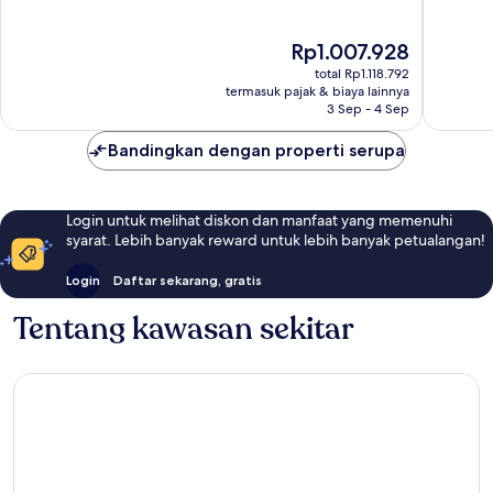
Istimewa,
Sempur
114
46
Harga
Rp1.007.928
ulasan
ulasan
sekarang
total Rp1.118.792
Rp1.007.928
termasuk pajak & biaya lainnya
3 Sep - 4 Sep
Bandingkan dengan properti serupa
Login untuk melihat diskon dan manfaat yang memenuhi
syarat. Lebih banyak reward untuk lebih banyak petualangan!
Login
Daftar sekarang, gratis
Tentang kawasan sekitar