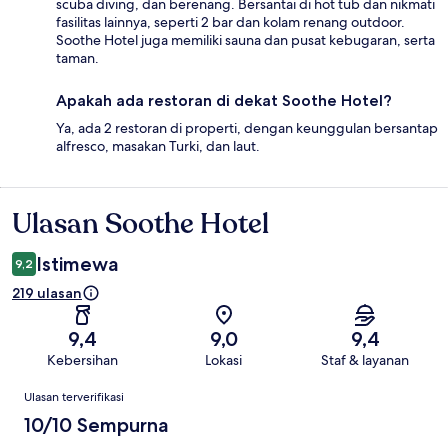
scuba diving, dan berenang. Bersantai di hot tub dan nikmati
fasilitas lainnya, seperti 2 bar dan kolam renang outdoor.
Soothe Hotel juga memiliki sauna dan pusat kebugaran, serta
taman.
Apakah ada restoran di dekat Soothe Hotel?
Ya, ada 2 restoran di properti, dengan keunggulan bersantap
alfresco, masakan Turki, dan laut.
Ulasan Soothe Hotel
Ulasan
Istimewa
9,2
219 ulasan
9,4
9,0
9,4
Kebersihan
Lokasi
Staf & layanan
Ulasan
Ulasan terverifikasi
10/10 Sempurna