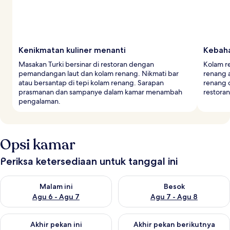
Kenikmatan kuliner menanti
Kebaha
Masakan Turki bersinar di restoran dengan
Kolam r
pemandangan laut dan kolam renang. Nikmati bar
renang a
atau bersantap di tepi kolam renang. Sarapan
renang d
prasmanan dan sampanye dalam kamar menambah
restoran
pengalaman.
Opsi kamar
Periksa ketersediaan untuk tanggal ini
Periksa ketersediaan untuk malam ini Agu 6 - Agu 7
Periksa ketersediaan untuk be
Malam ini
Besok
Agu 6 - Agu 7
Agu 7 - Agu 8
Periksa ketersediaan untuk akhir pekan ini Agu 7 - Agu 9
Periksa ketersediaan untuk ak
Akhir pekan ini
Akhir pekan berikutnya