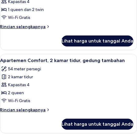
Kamar
Kapasitas 4
Keluarga
1 queen dan 2 twin
Wi-Fi Gratis
Rincian
Rincian selengkapnya
lebih
lanjut
Lihat harga untuk tanggal Anda
untuk
Kamar
Keluarga
Lihat
Apartemen Comfort, 2 kamar tidur, g
15
Apartemen Comfort, 2 kamar tidur, gedung tambahan
semua
54 meter persegi
foto
2 kamar tidur
untuk
Apartemen
Kapasitas 4
Comfort,
2 queen
2
Wi-Fi Gratis
kamar
Rincian
Rincian selengkapnya
tidur,
lebih
gedung
lanjut
Lihat harga untuk tanggal Anda
untuk
tambahan
Apartemen
Comfort,