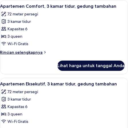
Lihat
Apartemen Comfort, 3 kamar tidur, ged
24
2
Apartemen Comfort, 3 kamar tidur, gedung tambahan
semua
kamar
72 meter persegi
tidur,
foto
gedung
3 kamar tidur
untuk
tambahan
Apartemen
Kapasitas 6
Comfort,
3 queen
3
Wi-Fi Gratis
kamar
Rincian
Rincian selengkapnya
tidur,
lebih
gedung
lanjut
Lihat harga untuk tanggal Anda
untuk
tambahan
Apartemen
Comfort,
Lihat
Apartemen Eksekutif, 3 kamar tidur, 
24
3
Apartemen Eksekutif, 3 kamar tidur, gedung tambahan
semua
kamar
72 meter persegi
tidur,
foto
gedung
3 kamar tidur
untuk
tambahan
Apartemen
Kapasitas 6
Eksekutif,
3 queen
3
Wi-Fi Gratis
kamar