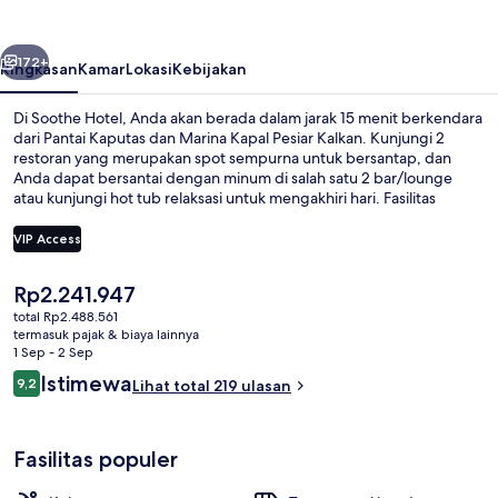
belumnya
Berikutnya
172+
Ringkasan
Kamar
Lokasi
Kebijakan
Di Soothe Hotel, Anda akan berada dalam jarak 15 menit berkendara
dari Pantai Kaputas dan Marina Kapal Pesiar Kalkan. Kunjungi 2
restoran yang merupakan spot sempurna untuk bersantap, dan
Anda dapat bersantai dengan minum di salah satu 2 bar/lounge
atau kunjungi hot tub relaksasi untuk mengakhiri hari. Fasilitas
seperti bar pantai, pusat kebugaran, dan sauna adalah daya tarik lain
di hotel Gaya Mediterania ini.
VIP Access
Harga
Rp2.241.947
Pantai pribadi di sekitar, kursi berjem
saat
total Rp2.488.561
ini
termasuk pajak & biaya lainnya
Rp2.241.947
1 Sep - 2 Sep
Ulasan
Istimewa
9,2
Lihat total 219 ulasan
9,2 dari 10
Fasilitas populer