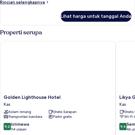
Rincian
Rincian selengkapnya
tidur,
lebih
gedung
lanjut
Lihat harga untuk tanggal Anda
untuk
tambahan
Apartemen
Eksekutif,
Properti serupa
3
kamar
Golden Lighthouse Hotel
Likya Ga
tidur,
gedung
tambahan
Golden
Likya
Golden Lighthouse Hotel
Likya 
Lighthouse
Garden
Kas
Kas
Hotel
Hotel
Kolam renang
Gratis Sarapan
Gratis
Kas
Kas
Transportasi bandara
Parkir gratis
Wi-Fi 
9.2
9.4
Istimewa
Sem
9,2
9,4
dari
dari
114 ulasan
46 u
10,
10,