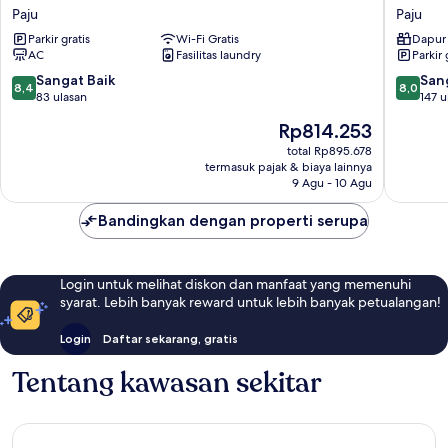
Terrace
Hills
Paju
Paju
Hotel
The
Parkir gratis
Wi-Fi Gratis
Dapur 
Paju
Terrace
AC
Fasilitas laundry
Parkir 
Paju
8.4
8.0
Sangat Baik
San
8,4
8,0
dari
dari
83 ulasan
147 u
10,
10,
Harga
Rp814.253
Sangat
Sangat
sekarang
Baik,
Baik,
total Rp895.678
Rp814.253
termasuk pajak & biaya lainnya
83
147
9 Agu - 10 Agu
ulasan
ulasan
Bandingkan dengan properti serupa
Login untuk melihat diskon dan manfaat yang memenuhi
syarat. Lebih banyak reward untuk lebih banyak petualangan!
Login
Daftar sekarang, gratis
Tentang kawasan sekitar