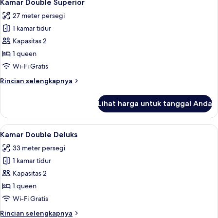
6
Superior
Kamar Double Superior
semua
27 meter persegi
foto
1 kamar tidur
untuk
Kamar
Kapasitas 2
Double
1 queen
Superior
Wi-Fi Gratis
Rincian
Rincian selengkapnya
lebih
lanjut
Lihat harga untuk tanggal Anda
untuk
Kamar
Double
Lihat
Kamar Double Deluks | Minibar, branka
3
Superior
Kamar Double Deluks
semua
33 meter persegi
foto
1 kamar tidur
untuk
Kamar
Kapasitas 2
Double
1 queen
Deluks
Wi-Fi Gratis
Rincian
Rincian selengkapnya