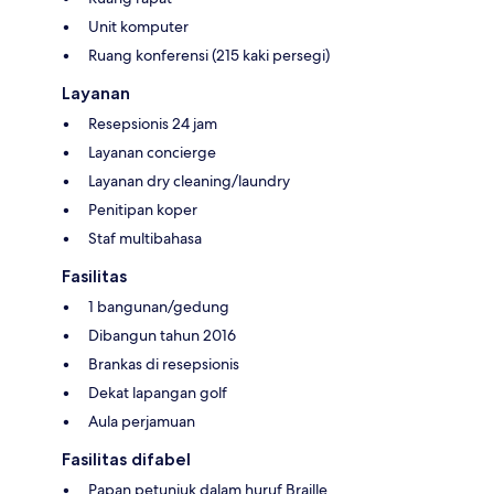
Unit komputer
Ruang konferensi (215 kaki persegi)
Layanan
Resepsionis 24 jam
Layanan concierge
Layanan dry cleaning/laundry
Penitipan koper
Staf multibahasa
Fasilitas
1 bangunan/gedung
Dibangun tahun 2016
Brankas di resepsionis
Dekat lapangan golf
Aula perjamuan
Fasilitas difabel
Papan petunjuk dalam huruf Braille