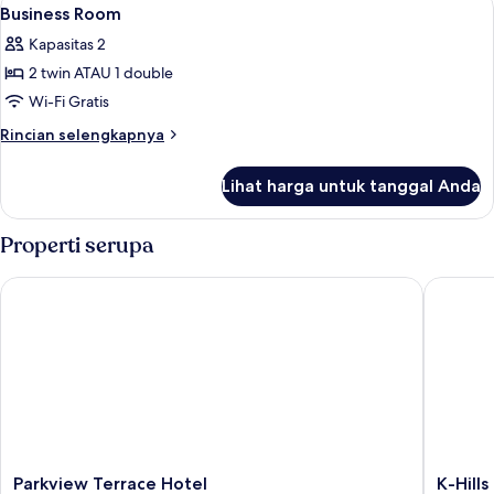
Lihat
1
Business Room
semua
Kapasitas 2
foto
2 twin ATAU 1 double
untuk
Business
Wi-Fi Gratis
Room
Rincian
Rincian selengkapnya
lebih
lanjut
Lihat harga untuk tanggal Anda
untuk
Business
Room
Properti serupa
Parkview Terrace Hotel
K-Hills T
Parkview
K-
Parkview Terrace Hotel
K-Hill