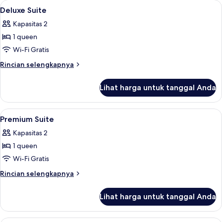
Lihat
Minibar, brankas, meja kerja, dan tira
19
Deluxe Suite
semua
Kapasitas 2
foto
1 queen
untuk
Deluxe
Wi-Fi Gratis
Suite
Rincian
Rincian selengkapnya
lebih
lanjut
Lihat harga untuk tanggal Anda
untuk
Deluxe
Suite
Lihat
Minibar, brankas, meja kerja, dan tira
11
Premium Suite
semua
Kapasitas 2
foto
1 queen
untuk
Premium
Wi-Fi Gratis
Suite
Rincian
Rincian selengkapnya
lebih
lanjut
Lihat harga untuk tanggal Anda
untuk
Premium
Suite
Minibar, brankas, meja kerja, dan tira