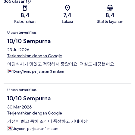
365 ulasan
8,4
7,4
8,4
Kebersihan
Lokasi
Staf & layanan
Ulasan
Ulasan terverifikasi
10/10 Sempurna
23 Jul 2026
Terjemahkan dengan Google
아침식사가 맛있고 적당해서 좋았어요. 객실도 깨끗했어요.
DongYeon, perjalanan 3 malam
Ulasan terverifikasi
10/10 Sempurna
30 Mar 2026
Terjemahkan dengan Google
가성비 최고 특히 조식이 풍성하고 기대이상
Juyeon, perjalanan 1 malam