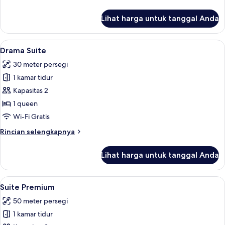
lebih
lanjut
Lihat harga untuk tanggal Anda
untuk
Kamar
Double
Lihat
Drama Suite | Minibar, brankas, meja k
4
Deluks
Drama Suite
semua
30 meter persegi
foto
1 kamar tidur
untuk
Drama
Kapasitas 2
Suite
1 queen
Wi-Fi Gratis
Rincian
Rincian selengkapnya
lebih
lanjut
Lihat harga untuk tanggal Anda
untuk
Drama
Suite
Lihat
Suite Premium | Minibar, brankas, meja
6
Suite Premium
semua
50 meter persegi
foto
1 kamar tidur
untuk