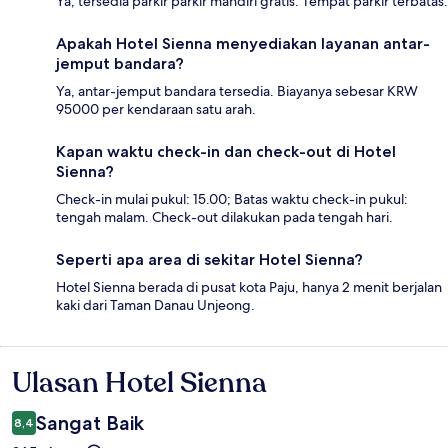
Ya, tersedia parkir parkir mandiri gratis. Tempat parkir terbatas.
Apakah Hotel Sienna menyediakan layanan antar-
jemput bandara?
Ya, antar-jemput bandara tersedia. Biayanya sebesar KRW
95000 per kendaraan satu arah.
Kapan waktu check-in dan check-out di Hotel
Sienna?
Check-in mulai pukul: 15.00; Batas waktu check-in pukul:
tengah malam. Check-out dilakukan pada tengah hari.
Seperti apa area di sekitar Hotel Sienna?
Hotel Sienna berada di pusat kota Paju, hanya 2 menit berjalan
kaki dari Taman Danau Unjeong.
Ulasan Hotel Sienna
Ulasan
Sangat Baik
8,4