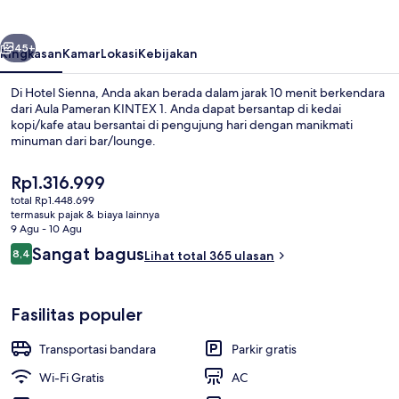
belumnya
Berikutnya
45+
Ringkasan
Kamar
Lokasi
Kebijakan
Di Hotel Sienna, Anda akan berada dalam jarak 10 menit berkendara
dari Aula Pameran KINTEX 1. Anda dapat bersantap di kedai
kopi/kafe atau bersantai di pengujung hari dengan manikmati
minuman dari bar/lounge.
Harga
Rp1.316.999
saat
total Rp1.448.699
ini
termasuk pajak & biaya lainnya
Rp1.316.999
9 Agu - 10 Agu
Suite Premium | Minibar, brankas, meja
Ulasan
Sangat bagus
8,4
Lihat total 365 ulasan
8,4 dari 10
Fasilitas populer
Transportasi bandara
Parkir gratis
Wi-Fi Gratis
AC