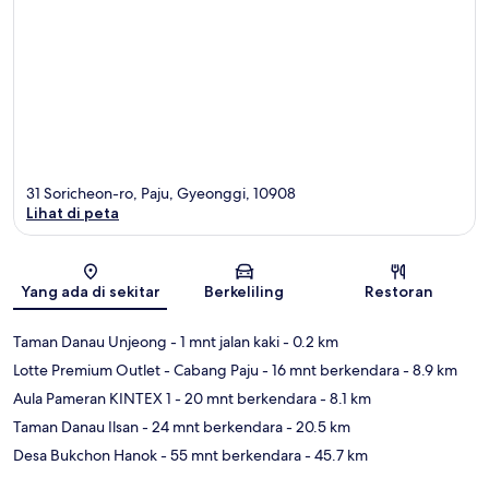
31 Soricheon-ro, Paju, Gyeonggi, 10908
Lihat di peta
Peta
Yang ada di sekitar
Berkeliling
Restoran
Taman Danau Unjeong
- 1 mnt jalan kaki
- 0.2 km
Lotte Premium Outlet - Cabang Paju
- 16 mnt berkendara
- 8.9 km
Aula Pameran KINTEX 1
- 20 mnt berkendara
- 8.1 km
Taman Danau Ilsan
- 24 mnt berkendara
- 20.5 km
Desa Bukchon Hanok
- 55 mnt berkendara
- 45.7 km