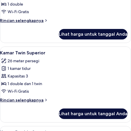
Double
1 double
Bisnis
Wi-Fi Gratis
Rincian
Rincian selengkapnya
lebih
lanjut
Lihat harga untuk tanggal Anda
untuk
Kamar
Double
Lihat
Minibar, brankas, meja kerja, dan tira
4
Bisnis
Kamar Twin Superior
semua
26 meter persegi
foto
1 kamar tidur
untuk
Kamar
Kapasitas 3
Twin
1 double dan 1 twin
Superior
Wi-Fi Gratis
Rincian
Rincian selengkapnya
lebih
lanjut
Lihat harga untuk tanggal Anda
untuk
Kamar
Twin
Lihat
Kamar Double Superior | Minibar, bran