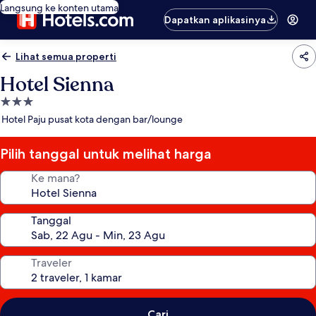
Langsung ke konten utama
Dapatkan aplikasinya
Lihat semua properti
Hotel Sienna
Properti
bintang
Hotel Paju pusat kota dengan bar/lounge
3.0
Pilih tanggal untuk melihat harga
Ke mana?
Tanggal
Traveler
Cari