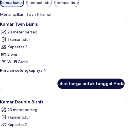
Filter
Semua kamar
2 tempat tidur
1 tempat tidur
tersedia
untuk
Menampilkan 11 dari 11 kamar
kamar
Lihat
Kamar Twin Bisnis | Minibar, brankas, 
3
Kamar Twin Bisnis
semua
23 meter persegi
foto
1 kamar tidur
untuk
Kamar
Kapasitas 2
Twin
2 twin
Bisnis
Wi-Fi Gratis
Rincian
Rincian selengkapnya
lebih
lanjut
Lihat harga untuk tanggal Anda
untuk
Kamar
Twin
Lihat
Kamar Double Bisnis | Minibar, brankas
3
Bisnis
Kamar Double Bisnis
semua
23 meter persegi
foto
1 kamar tidur
untuk
Kamar
Kapasitas 2