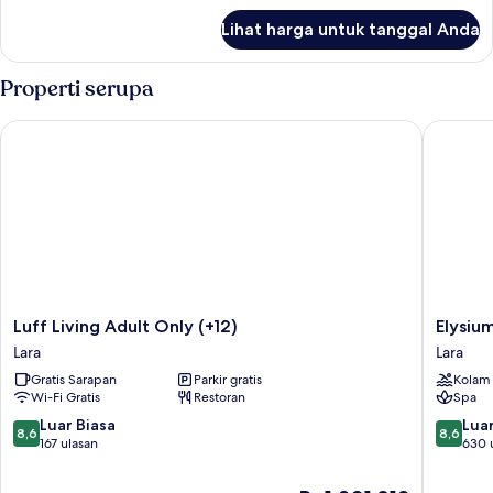
lanjut
Lihat harga untuk tanggal Anda
untuk
Kamar
Properti serupa
Luff Living Adult Only (+12)
Elysium 
Luff
Elysium
Luff Living Adult Only (+12)
Elysiu
Living
Green
Lara
Lara
Adult
Suites
Gratis Sarapan
Parkir gratis
Kolam
Only
Lara
Wi-Fi Gratis
Restoran
Spa
(+12)
Lara
8.6
8.6
Luar Biasa
Luar
8,6
8,6
dari
dari
167 ulasan
630 
10,
10,
Luar
Luar