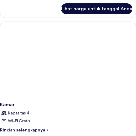
lanjut
Lihat harga untuk tanggal Anda
untuk
Kamar
Kamar
Kapasitas 4
Wi-Fi Gratis
Rincian
Rincian selengkapnya
lebih