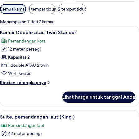
Filter
Semua kamar
1 tempat tidur
2 tempat tidur
tersedia
untuk
Menampilkan 7 dari 7 kamar
kamar
Lihat
Seprai premium, minibar, brankas, da
9
Kamar Double atau Twin Standar
semua
Pemandangan kota
foto
12 meter persegi
untuk
Kamar
Kapasitas 2
Double
1 double ATAU 2 twin
atau
Wi-Fi Gratis
Twin
Rincian
Rincian selengkapnya
Standar
lebih
lanjut
Lihat harga untuk tanggal Anda
untuk
Kamar
Double
Lihat
Suite, pemandangan laut (King ) | Jet
6
atau
Suite, pemandangan laut (King )
semua
Twin
Pemandangan laut
Standar
foto
42 meter persegi
untuk