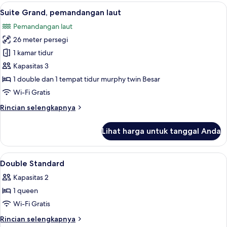
Junior
Lihat
Suite Grand, pemandangan laut | Sepr
6
Suite Grand, pemandangan laut
semua
Pemandangan laut
foto
26 meter persegi
untuk
Suite
1 kamar tidur
Grand,
Kapasitas 3
pemandangan
1 double dan 1 tempat tidur murphy twin Besar
laut
Wi-Fi Gratis
Rincian
Rincian selengkapnya
lebih
lanjut
Lihat harga untuk tanggal Anda
untuk
Suite
Grand,
Lihat
Seprai premium, minibar, brankas, da
4
pemandangan
Double Standard
semua
laut
Kapasitas 2
foto
1 queen
untuk
Double
Wi-Fi Gratis
Standard
Rincian
Rincian selengkapnya