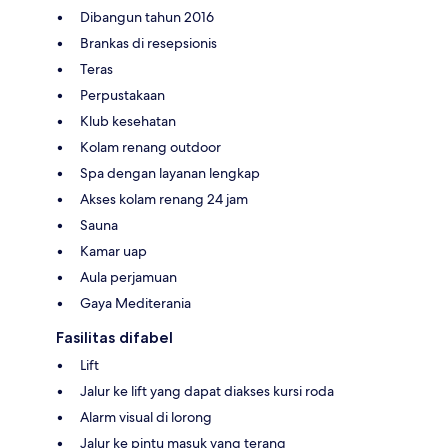
Dibangun tahun 2016
Brankas di resepsionis
Teras
Perpustakaan
Klub kesehatan
Kolam renang outdoor
Spa dengan layanan lengkap
Akses kolam renang 24 jam
Sauna
Kamar uap
Aula perjamuan
Gaya Mediterania
Fasilitas difabel
Lift
Jalur ke lift yang dapat diakses kursi roda
Alarm visual di lorong
Jalur ke pintu masuk yang terang