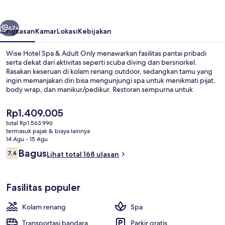
&
Adult
belumnya
Berikutnya
Only
67+
Ringkasan
Kamar
Lokasi
Kebijakan
Wise Hotel Spa & Adult Only menawarkan fasilitas pantai pribadi
serta dekat dari aktivitas seperti scuba diving dan bersnorkel.
Rasakan keseruan di kolam renang outdoor, sedangkan tamu yang
ingin memanjakan diri bisa mengunjungi spa untuk menikmati pijat,
body wrap, dan manikur/pedikur. Restoran sempurna untuk
menikmati camilan, selain itu Anda juga bisa menikmati minuman
dingin di bar/lounge. Temukan fasilitas unggulan lain di hotel
Harga
Rp1.409.005
mewah ini seperti klub kesehatan, pusat kebugaran, dan sauna.
saat
total Rp1.563.996
ini
termasuk pajak & biaya lainnya
Bagian depan properti - sore/malam
Rp1.409.005
14 Agu - 15 Agu
Ulasan
Bagus
7,4
Lihat total 168 ulasan
7,4 dari 10
Fasilitas populer
Kolam renang
Spa
Transportasi bandara
Parkir gratis