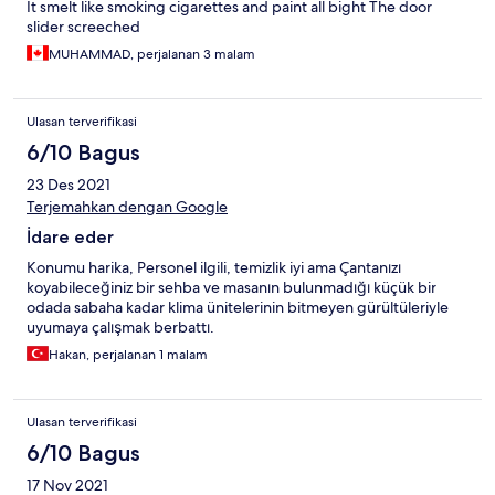
It smelt like smoking cigarettes and paint all bight The door
slider screeched
MUHAMMAD, perjalanan 3 malam
Ulasan terverifikasi
6/10 Bagus
23 Des 2021
Terjemahkan dengan Google
İdare eder
Konumu harika, Personel ilgili, temizlik iyi ama Çantanızı
koyabileceğiniz bir sehba ve masanın bulunmadığı küçük bir
odada sabaha kadar klima ünitelerinin bitmeyen gürültüleriyle
uyumaya çalışmak berbattı.
Hakan, perjalanan 1 malam
Ulasan terverifikasi
6/10 Bagus
17 Nov 2021