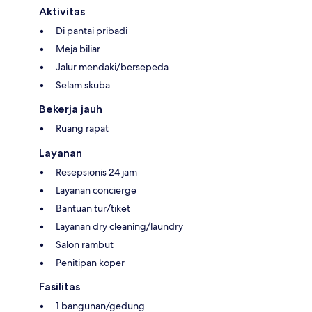
Aktivitas
Di pantai pribadi
Meja biliar
Jalur mendaki/bersepeda
Selam skuba
Bekerja jauh
Ruang rapat
Layanan
Resepsionis 24 jam
Layanan concierge
Bantuan tur/tiket
Layanan dry cleaning/laundry
Salon rambut
Penitipan koper
Fasilitas
1 bangunan/gedung