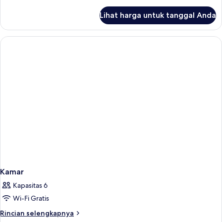
lebih
lanjut
Lihat harga untuk tanggal Anda
untuk
Double
Standard
Kamar
Kapasitas 6
Wi-Fi Gratis
Rincian
Rincian selengkapnya
lebih