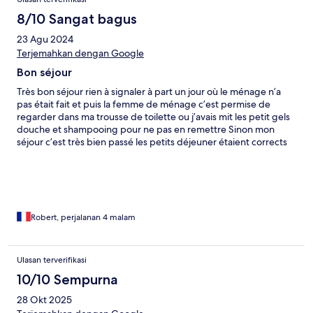
8/10 Sangat bagus
23 Agu 2024
Terjemahkan dengan Google
Bon séjour
Très bon séjour rien à signaler à part un jour où le ménage n’a
pas était fait et puis la femme de ménage c’est permise de
regarder dans ma trousse de toilette ou j’avais mit les petit gels
douche et shampooing pour ne pas en remettre Sinon mon
séjour c’est très bien passé les petits déjeuner étaient corrects
et variés L’hôtel est plutôt bien situé pour les personnes qui
souhaitent sortir il y a le Moon lara pour les soirées chicha et le
Gaga Club pour l’ambiance boîte festive avec des danseuses
Sinon il y a plusieurs restaurants très sympathique L’accès aux
plages de Lara beach et Konyaaltı Halk beach sont fastidieux car
vraiment pas à côté mais il y à plusieurs corniche dans les
Robert, perjalanan 4 malam
environs pour pouvoir se baigner et se poser sur un transat
comme Muratpaşa Belediyesi Antalya İnciraltı Plajı La piscine de
l’hôtel n’est pas très utilisé car donne sur la rue bien qu’elle ne
Ulasan terverifikasi
soit pas passante je n’ai vue personne s’y baigner juste certains
10/10 Sempurna
profitent des transats et des différentes places pour se relaxer
28 Okt 2025