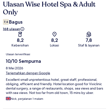
Ulasan Wise Hotel Spa & Adult
Ulasan
Only
Bagus
7,4
168 ulasan
8,2
8,2
7,8
Kebersihan
Lokasi
Staf & layanan
Ulasan
Ulasan terverifikasi
10/10 Sempurna
8 Mei 2026
Terjemahkan dengan Google
Excellent small unpretentious hotel, great staff, professional,
obliging, efficient and friendly. Hotel location good for Viviclinic
dental surgery, a range of restaurants, shops, sea views and bars
with sea views. Not too far from old town, 15 mins by uber.
Nick, perjalanan 1 malam