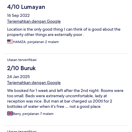
4/10 Lumayan
16 Sep 2022
Terjemahkan dengan Google
Location is the only good thing I can think of is good about the
property other things are externally poor .
HAMZA, perjalanan 2 malam
Ulasan terverifikasi
2/10 Buruk
24 Jan 2025
Terjemahkan dengan Google
We booked for 1 week and left after the 2nd night. Rooms were
too small. Beds were extremely uncomfortable, lady at
reception was nice. But man at bar charged us 200tl for 2
bottoles of water when it’s free … not a good place.
Barry, perjalanan 7 malam
Ulasan terverifikasi