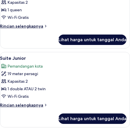
Suite,
Kapasitas 2
pemandangan
1 queen
laut
Wi-Fi Gratis
(King
Rincian
Rincian selengkapnya
)
lebih
lanjut
Lihat harga untuk tanggal Anda
untuk
Suite,
pemandangan
Lihat
Suite Junior | Seprai premium, miniba
7
laut
Suite Junior
semua
(King
Pemandangan kota
)
foto
19 meter persegi
untuk
Suite
Kapasitas 2
Junior
1 double ATAU 2 twin
Wi-Fi Gratis
Rincian
Rincian selengkapnya
lebih
lanjut
Lihat harga untuk tanggal Anda
untuk
Suite