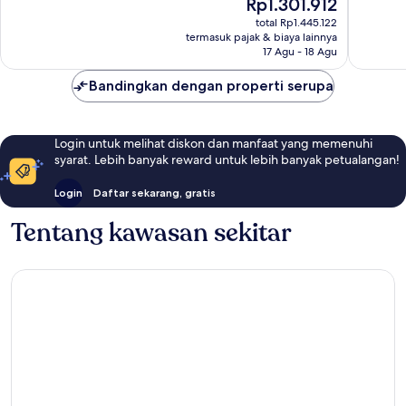
Harga
Rp1.301.912
Biasa,
Biasa,
sekarang
total Rp1.445.122
167
630
Rp1.301.912
termasuk pajak & biaya lainnya
ulasan
ulasan
17 Agu - 18 Agu
Bandingkan dengan properti serupa
Login untuk melihat diskon dan manfaat yang memenuhi
syarat. Lebih banyak reward untuk lebih banyak petualangan!
Login
Daftar sekarang, gratis
Tentang kawasan sekitar