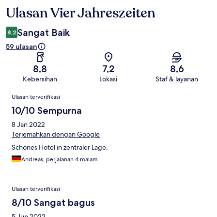
Ulasan Vier Jahreszeiten
Ulasan
Sangat Baik
8,2
59 ulasan
8,8
7,2
8,6
Kebersihan
Lokasi
Staf & layanan
Ulasan
Ulasan terverifikasi
10/10 Sempurna
8 Jan 2022
Terjemahkan dengan Google
Schönes Hotel in zentraler Lage.
Andreas, perjalanan 4 malam
Ulasan terverifikasi
8/10 Sangat bagus
5 Jun 2022