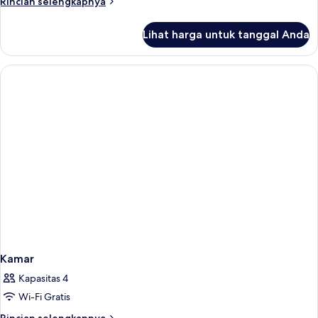
Rincian
Rincian selengkapnya
lebih
lanjut
Lihat harga untuk tanggal Anda
untuk
Kamar
Kamar
Kapasitas 4
Wi-Fi Gratis
Rincian