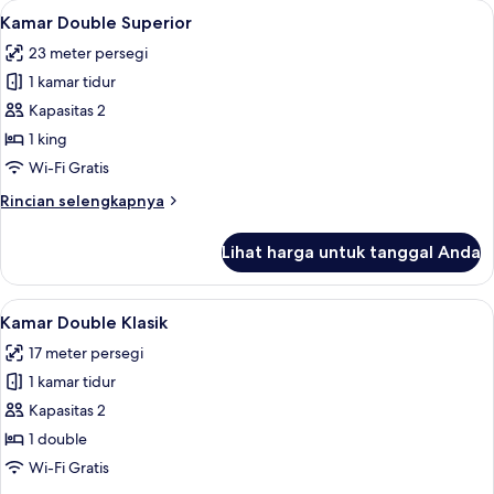
Lihat
Kamar Double Superior | Seprai antiale
3
Comfort
Kamar Double Superior
semua
23 meter persegi
foto
1 kamar tidur
untuk
Kamar
Kapasitas 2
Double
1 king
Superior
Wi-Fi Gratis
Rincian
Rincian selengkapnya
lebih
lanjut
Lihat harga untuk tanggal Anda
untuk
Kamar
Double
Lihat
Kamar Double Klasik | Seprai antialergi
1
Superior
Kamar Double Klasik
semua
17 meter persegi
foto
1 kamar tidur
untuk
Kamar
Kapasitas 2
Double
1 double
Klasik
Wi-Fi Gratis