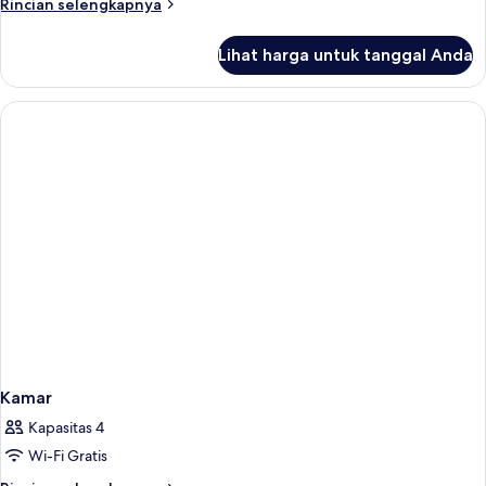
Rincian
Rincian selengkapnya
lebih
lanjut
Lihat harga untuk tanggal Anda
untuk
Kamar
Kamar
Kapasitas 4
Wi-Fi Gratis