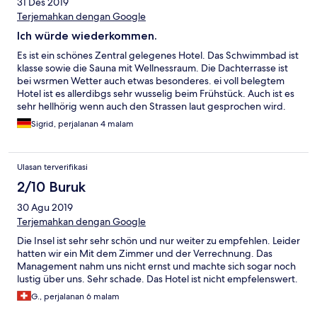
31 Des 2019
Terjemahkan dengan Google
Ich würde wiederkommen.
Es ist ein schönes Zentral gelegenes Hotel. Das Schwimmbad ist
klasse sowie die Sauna mit Wellnessraum. Die Dachterrasse ist
bei wsrmen Wetter auch etwas besonderes. ei voll belegtem
Hotel ist es allerdibgs sehr wusselig beim Frühstück. Auch ist es
sehr hellhörig wenn auch den Strassen laut gesprochen wird.
Sigrid, perjalanan 4 malam
Ulasan terverifikasi
2/10 Buruk
30 Agu 2019
Terjemahkan dengan Google
Die Insel ist sehr sehr schön und nur weiter zu empfehlen. Leider
hatten wir ein Mit dem Zimmer und der Verrechnung. Das
Management nahm uns nicht ernst und machte sich sogar noch
lustig über uns. Sehr schade. Das Hotel ist nicht empfelenswert.
G., perjalanan 6 malam