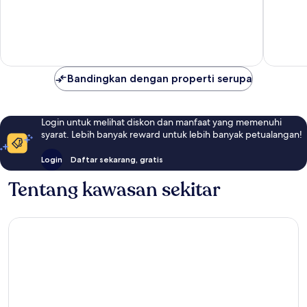
10,
47
Sempurna,
ulasan
43
ulasan
Bandingkan dengan properti serupa
Login untuk melihat diskon dan manfaat yang memenuhi
syarat. Lebih banyak reward untuk lebih banyak petualangan!
Login
Daftar sekarang, gratis
Tentang kawasan sekitar