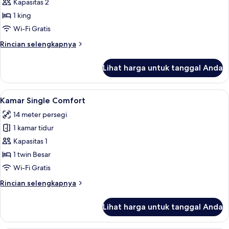
Kamar
Kapasitas 2
Double
1 king
Comfort
Wi-Fi Gratis
Rincian
Rincian selengkapnya
lebih
lanjut
Lihat harga untuk tanggal Anda
untuk
Kamar
Double
Lihat
Shower, pengering rambut, jubah ma
1
Comfort
Kamar Single Comfort
semua
14 meter persegi
foto
1 kamar tidur
untuk
Kamar
Kapasitas 1
Single
1 twin Besar
Comfort
Wi-Fi Gratis
Rincian
Rincian selengkapnya
lebih
lanjut
Lihat harga untuk tanggal Anda
untuk
Kamar
Single