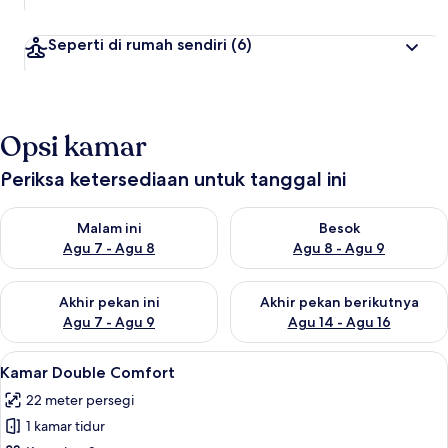
Seperti di rumah sendiri
(6)
Opsi kamar
Periksa ketersediaan untuk tanggal ini
Periksa ketersediaan untuk malam ini Agu 7 - Agu 8
Periksa ketersediaan untuk be
Malam ini
Besok
Agu 7 - Agu 8
Agu 8 - Agu 9
Periksa ketersediaan untuk akhir pekan ini Agu 7 - Agu 9
Periksa ketersediaan untuk ak
Akhir pekan ini
Akhir pekan berikutnya
Agu 7 - Agu 9
Agu 14 - Agu 16
Lihat
Shower, pengering rambut, jubah ma
1
Kamar Double Comfort
semua
22 meter persegi
foto
1 kamar tidur
untuk