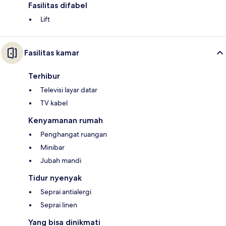
Fasilitas difabel
Lift
Fasilitas kamar
Terhibur
Televisi layar datar
TV kabel
Kenyamanan rumah
Penghangat ruangan
Minibar
Jubah mandi
Tidur nyenyak
Seprai antialergi
Seprai linen
Yang bisa dinikmati