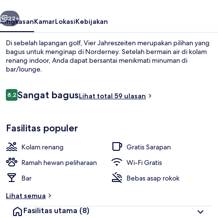
belumnya
Berikutnya
22+
Ringkasan
Kamar
Lokasi
Kebijakan
Di sebelah lapangan golf, Vier Jahreszeiten merupakan pilihan yang
bagus untuk menginap di Norderney. Setelah bermain air di kolam
renang indoor, Anda dapat bersantai menikmati minuman di
bar/lounge.
Ulasan
Sangat bagus
8,2
Lihat total 59 ulasan
8,2 dari 10
Bar (di properti)
Fasilitas populer
Kolam renang
Gratis Sarapan
Ramah hewan peliharaan
Wi-Fi Gratis
Bar
Bebas asap rokok
Lihat semua
Fasilitas utama
(8)