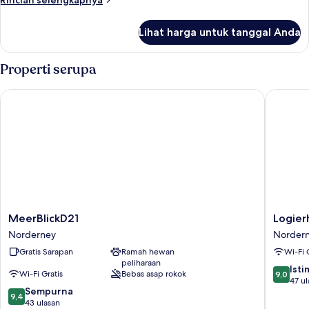
Rincian selengkapnya
lebih
lanjut
Lihat harga untuk tanggal Anda
untuk
Kamar
Properti serupa
MeerBlickD21
Logierha
MeerBlickD21
Logierh
MeerBlickD21
Logier
Norderney
Austernf
Norderney
Norder
Norder
Gratis Sarapan
Ramah hewan
Wi-Fi 
peliharaan
9.0
Ist
Wi-Fi Gratis
Bebas asap rokok
9,0
dari
47 ul
9.4
Sempurna
10,
9,4
dari
43 ulasan
Istimew