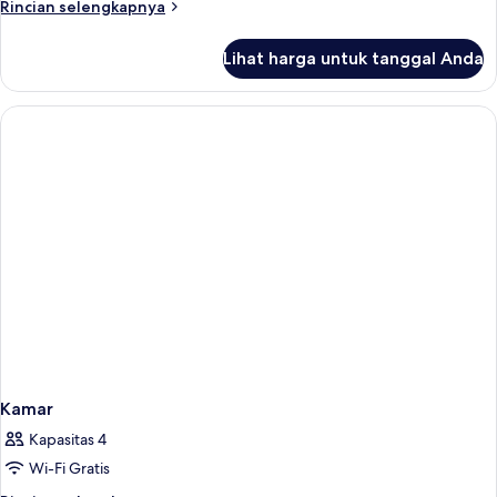
Rincian
Rincian selengkapnya
lebih
lanjut
Lihat harga untuk tanggal Anda
untuk
Kamar
Double
Klasik
Kamar
Kapasitas 4
Wi-Fi Gratis